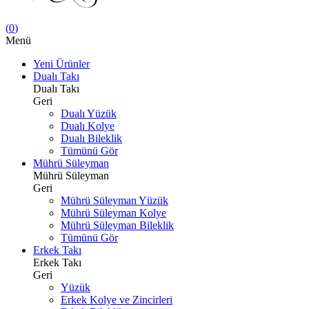
(
0
)
Menü
Yeni Ürünler
Dualı Takı
Dualı Takı
Geri
Dualı Yüzük
Dualı Kolye
Dualı Bileklik
Tümünü Gör
Mührü Süleyman
Mührü Süleyman
Geri
Mührü Süleyman Yüzük
Mührü Süleyman Kolye
Mührü Süleyman Bileklik
Tümünü Gör
Erkek Takı
Erkek Takı
Geri
Yüzük
Erkek Kolye ve Zincirleri