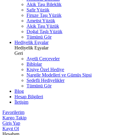
Akik Taşı Bileklik
Safir Yüzük
Firuze Taşı Yüzük
Ametist Yüzük
Akik Taşı Yüzük
Doğal Taşlı Yüzük
Tümünü Gör
Hediyelik Eşyalar
Hediyelik Eşyalar
Geri
Ayetli Çerçeveler
Biblolar
Kişiye Özel Hediye
Nargile Modelleri ve Gümüş Sipsi
Sedefli Hediyelikler
Tümünü Gör
Blog
Hesap Bilgileri
İletişim
Favorilerim
Kargo Takip
Giriş Yap
Kayıt Ol
Hesabım