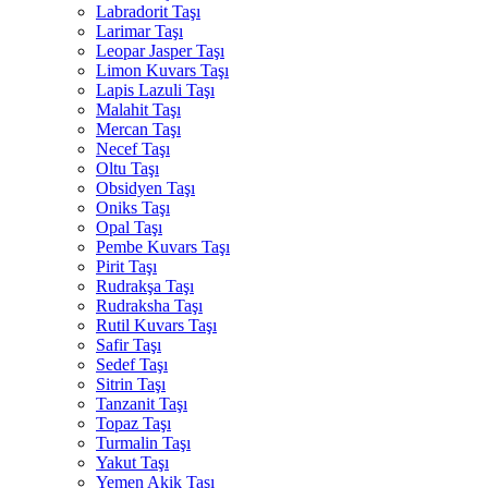
Labradorit Taşı
Larimar Taşı
Leopar Jasper Taşı
Limon Kuvars Taşı
Lapis Lazuli Taşı
Malahit Taşı
Mercan Taşı
Necef Taşı
Oltu Taşı
Obsidyen Taşı
Oniks Taşı
Opal Taşı
Pembe Kuvars Taşı
Pirit Taşı
Rudrakşa Taşı
Rudraksha Taşı
Rutil Kuvars Taşı
Safir Taşı
Sedef Taşı
Sitrin Taşı
Tanzanit Taşı
Topaz Taşı
Turmalin Taşı
Yakut Taşı
Yemen Akik Taşı