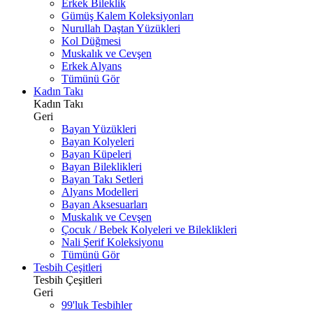
Erkek Bileklik
Gümüş Kalem Koleksiyonları
Nurullah Daştan Yüzükleri
Kol Düğmesi
Muskalık ve Cevşen
Erkek Alyans
Tümünü Gör
Kadın Takı
Kadın Takı
Geri
Bayan Yüzükleri
Bayan Kolyeleri
Bayan Küpeleri
Bayan Bileklikleri
Bayan Takı Setleri
Alyans Modelleri
Bayan Aksesuarları
Muskalık ve Cevşen
Çocuk / Bebek Kolyeleri ve Bileklikleri
Nali Şerif Koleksiyonu
Tümünü Gör
Tesbih Çeşitleri
Tesbih Çeşitleri
Geri
99'luk Tesbihler