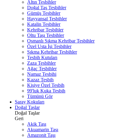
Altın Tesbihler
Doğal Taş Tesbihler
Gümüş Tesbihler
Hayvansal Tesbihler
Katalin Tesbihler
Kehribar Tesbihler
Oltu Taşı Tesbihler
Osmanlı Sıkma Kehribar Tesbihler
Özel Usta İşi Tesbihler
Sıkma Kehribar Tesbihler
Tesbih Kutuları
Zaza Tesbihler
Ağaç Tesbihler
Namaz Tesbihi
Kazaz Tesbih
Kişiye Özel Tesbih
99'luk Kuka Tesbih
Tümünü Gör
Saray Kokuları
Doğal Taşlar
Doğal Taşlar
Geri
Akik Taşı
Akuamarin Taşı
Amazonit Taşı