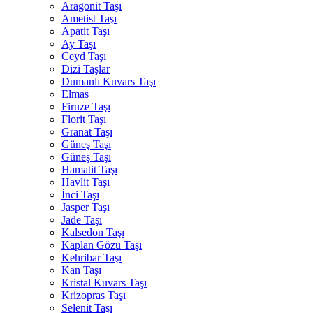
Aragonit Taşı
Ametist Taşı
Apatit Taşı
Ay Taşı
Ceyd Taşı
Dizi Taşlar
Dumanlı Kuvars Taşı
Elmas
Firuze Taşı
Florit Taşı
Granat Taşı
Güneş Taşı
Güneş Taşı
Hamatit Taşı
Havlit Taşı
İnci Taşı
Jasper Taşı
Jade Taşı
Kalsedon Taşı
Kaplan Gözü Taşı
Kehribar Taşı
Kan Taşı
Kristal Kuvars Taşı
Krizopras Taşı
Selenit Taşı