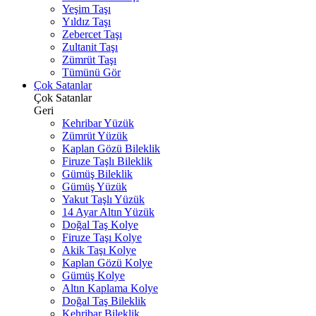
Yeşim Taşı
Yıldız Taşı
Zebercet Taşı
Zultanit Taşı
Zümrüt Taşı
Tümünü Gör
Çok Satanlar
Çok Satanlar
Geri
Kehribar Yüzük
Zümrüt Yüzük
Kaplan Gözü Bileklik
Firuze Taşlı Bileklik
Gümüş Bileklik
Gümüş Yüzük
Yakut Taşlı Yüzük
14 Ayar Altın Yüzük
Doğal Taş Kolye
Firuze Taşı Kolye
Akik Taşı Kolye
Kaplan Gözü Kolye
Gümüş Kolye
Altın Kaplama Kolye
Doğal Taş Bileklik
Kehribar Bileklik