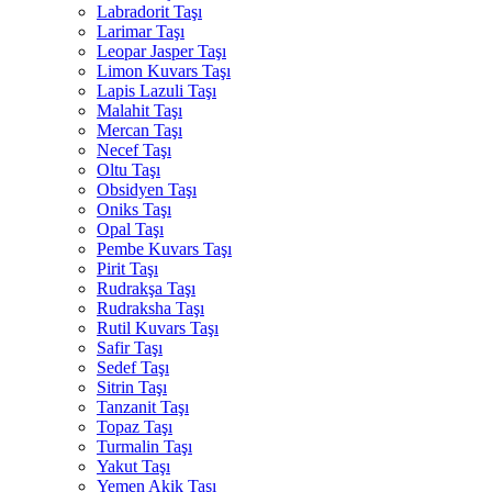
Labradorit Taşı
Larimar Taşı
Leopar Jasper Taşı
Limon Kuvars Taşı
Lapis Lazuli Taşı
Malahit Taşı
Mercan Taşı
Necef Taşı
Oltu Taşı
Obsidyen Taşı
Oniks Taşı
Opal Taşı
Pembe Kuvars Taşı
Pirit Taşı
Rudrakşa Taşı
Rudraksha Taşı
Rutil Kuvars Taşı
Safir Taşı
Sedef Taşı
Sitrin Taşı
Tanzanit Taşı
Topaz Taşı
Turmalin Taşı
Yakut Taşı
Yemen Akik Taşı