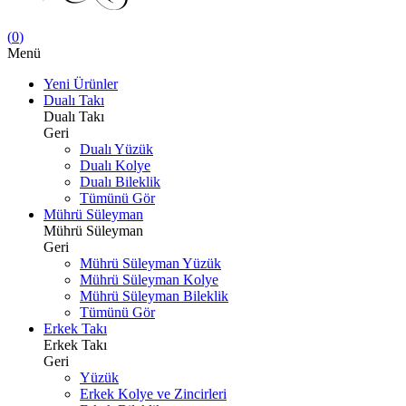
(
0
)
Menü
Yeni Ürünler
Dualı Takı
Dualı Takı
Geri
Dualı Yüzük
Dualı Kolye
Dualı Bileklik
Tümünü Gör
Mührü Süleyman
Mührü Süleyman
Geri
Mührü Süleyman Yüzük
Mührü Süleyman Kolye
Mührü Süleyman Bileklik
Tümünü Gör
Erkek Takı
Erkek Takı
Geri
Yüzük
Erkek Kolye ve Zincirleri