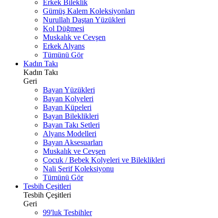
Erkek Bileklik
Gümüş Kalem Koleksiyonları
Nurullah Daştan Yüzükleri
Kol Düğmesi
Muskalık ve Cevşen
Erkek Alyans
Tümünü Gör
Kadın Takı
Kadın Takı
Geri
Bayan Yüzükleri
Bayan Kolyeleri
Bayan Küpeleri
Bayan Bileklikleri
Bayan Takı Setleri
Alyans Modelleri
Bayan Aksesuarları
Muskalık ve Cevşen
Çocuk / Bebek Kolyeleri ve Bileklikleri
Nali Şerif Koleksiyonu
Tümünü Gör
Tesbih Çeşitleri
Tesbih Çeşitleri
Geri
99'luk Tesbihler