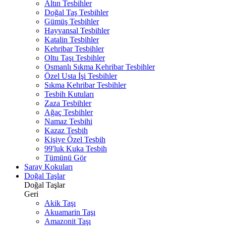
Altın Tesbihler
Doğal Taş Tesbihler
Gümüş Tesbihler
Hayvansal Tesbihler
Katalin Tesbihler
Kehribar Tesbihler
Oltu Taşı Tesbihler
Osmanlı Sıkma Kehribar Tesbihler
Özel Usta İşi Tesbihler
Sıkma Kehribar Tesbihler
Tesbih Kutuları
Zaza Tesbihler
Ağaç Tesbihler
Namaz Tesbihi
Kazaz Tesbih
Kişiye Özel Tesbih
99'luk Kuka Tesbih
Tümünü Gör
Saray Kokuları
Doğal Taşlar
Doğal Taşlar
Geri
Akik Taşı
Akuamarin Taşı
Amazonit Taşı