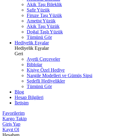
Akik Taşı Bileklik
Safir Yüzük
Firuze Taşı Yüzük
Ametist Yüzük
Akik Taşı Yüzük
Doğal Taşlı Yüzük
Tümünü Gör
Hediyelik Eşyalar
Hediyelik Eşyalar
Geri
Ayetli Çerçeveler
Biblolar
Kişiye Özel Hediye
Nargile Modelleri ve Gümüş Sipsi
Sedefli Hediyelikler
Tümünü Gör
Blog
Hesap Bilgileri
İletişim
Favorilerim
Kargo Takip
Giriş Yap
Kayıt Ol
Hesabım