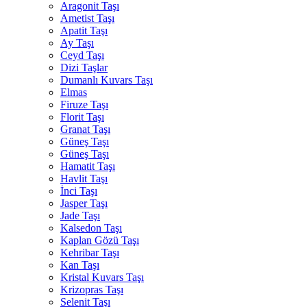
Aragonit Taşı
Ametist Taşı
Apatit Taşı
Ay Taşı
Ceyd Taşı
Dizi Taşlar
Dumanlı Kuvars Taşı
Elmas
Firuze Taşı
Florit Taşı
Granat Taşı
Güneş Taşı
Güneş Taşı
Hamatit Taşı
Havlit Taşı
İnci Taşı
Jasper Taşı
Jade Taşı
Kalsedon Taşı
Kaplan Gözü Taşı
Kehribar Taşı
Kan Taşı
Kristal Kuvars Taşı
Krizopras Taşı
Selenit Taşı