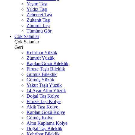
Yeşim Taşı
Yıldız Taşı
Zebercet Taşı
Zultanit Taşı
Zümrüt Taşı
Tümünü Gör
Çok Satanlar
Çok Satanlar
Geri
Kehribar Yüzük
Zümrüt Yüzük
Kaplan Gözü Bileklik
Firuze Taşlı Bileklik
Gümüş Bileklik
Gümüş Yüzük
Yakut Taşlı Yüzük
14 Ayar Altın Yüzük
Doğal Taş Kolye
Firuze Taşı Kolye
Akik Taşı Kolye
Kaplan Gözü Kolye
Gümüş Kolye
Altın Kaplama Kolye
Doğal Taş Bileklik
Kehribar Bileklik