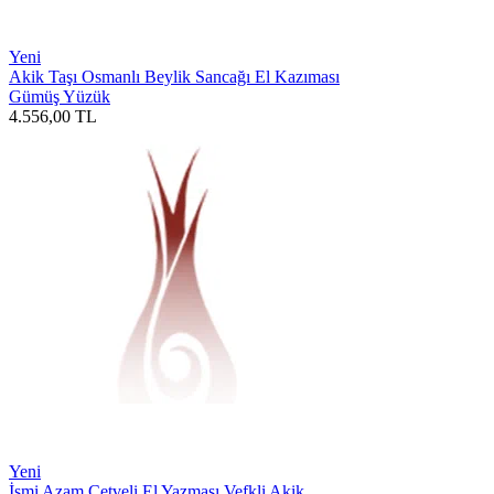
Yeni
Akik Taşı Osmanlı Beylik Sancağı El Kazıması
Gümüş Yüzük
4.556,00
TL
Yeni
İsmi Azam Cetveli El Yazması Vefkli Akik