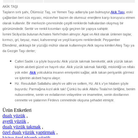
AKİK TAŞI
Taşların sırlı şahı, Ölümsüz Taş, ve Yemen Taşı adlarıyla şan bulmuştur.
Akik Taşı
, eski
çağlardan beri süs eşyası, mücevher bazen de olumsuz enerjilere karşı koruyucu etmen
olarak kullanılır. Bir merkezin çevresinde çeşitli renklerde halkalardan oluşmuş bir
görünümdedir. Serttir ve renkli kısımları ışığı geçiren bir yapıya sahiptir.
İsmini Sicilya'da bulunan Achates Nehri'nden almıştır. Agat ve Akit olarak ünlenen taşlar,
kırmızı, gri, beyaz, mavi, kahverengi ve yeşil karışımı renklerdedir. Peygamber
Efendimiz, akiktaşlı bir yüzüğü mühür olarak kullanmıştır.Akik taşına kimileri Ateş Taşı ya
da Gezgin Taşı derler;
Caferi Sadık r.a şöyle buyurdu: Akik yüzük takmak berekettir, akik yüzük takan
kişinin akıbeti güzel ve hayırlı olur. Akik yüzük takmak fakirliği, miskinliği ve nifakı
yok eder.
Akik
yolculukta insanın emniyetini sağlar, akik takan perişanlık görmez
ve işlerinin akıbeti hayra ulaşır.
Hz. Resulullah Sallallahu aleyhi ve alihi ve sellem, Hz. Ali k.v’ye hitaben şöyle
buyurdu: Parmağına kızıl akik tak! Çünkü bu akik Allahu Teala’nın birliğine, benim
nubuvvetime, senin ve evlatlarının velayetine ve imametine, senin dostlarının
cennette ve şialarının Firdevs cennetinde oluşuna şehadet etmiştir.
Ürün Etiketleri
dualı yüzük
,
ayetli yüzük
,
dualı yüzük takmak
,
özel dualı yüzük yaptirmak
,
kişiye özel tılsımlı yüzük