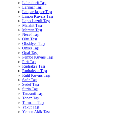
Labradorit Taşı
Larimar Taşı
Leopar Jasper Taşı
Limon Kuvars Taşı
Lapis Lazuli Taşı
Malahit Taşı
Mercan Taşı
Necef Taşı
Oltu Taşı
Obsidyen Taşı
Oniks Taşı
Opal Taşı
Pembe Kuvars Taşı
Pirit Taşı
Rudrakşa Taşı
Rudraksha Taşı
Rutil Kuvars Taşı
Safir Taşı
Sedef Taşı
Sitrin Taşı
Tanzanit Taşı
Topaz Taşı
Turmalin Taşı
Yakut Taşı
Yemen Akik Taşı