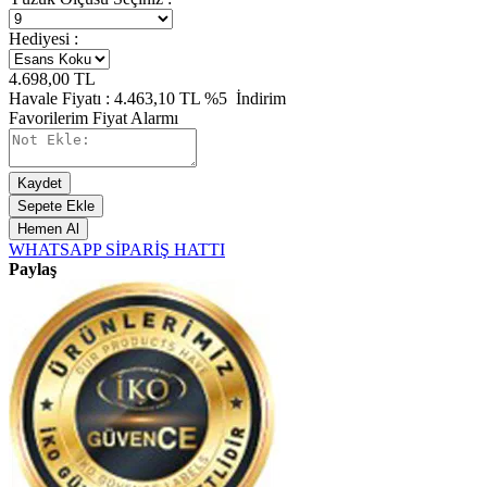
Hediyesi :
4.698,00
TL
Havale Fiyatı :
4.463,10
TL
%5
İndirim
Favorilerim
Fiyat Alarmı
Kaydet
Sepete Ekle
Hemen Al
WHATSAPP SİPARİŞ HATTI
Paylaş