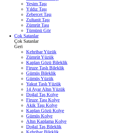
Yeşim Taşı
Yıldız Taşı
Zebercet Taşı
Zultanit Taşı
Zümrüt Taşı
Tümünü Gör
Çok Satanlar
Çok Satanlar
Geri
Kehribar Yüzük
Zümrüt Yüzük
Kaplan Gözü Bileklik
Firuze Taşlı Bileklik
Gümüş Bileklik
Gümüş Yüzük
Yakut Taşlı Yüzük
14 Ayar Altın Yüzük
Doğal Taş Kolye
Firuze Taşı Kolye
Akik Taşı Kolye
Kaplan Gözü Kolye
Gümüş Kolye
Altın Kaplama Kolye
Doğal Taş Bileklik
Kehribar Bileklik