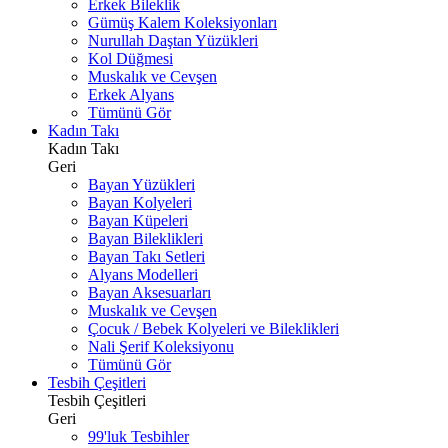
Erkek Bileklik
Gümüş Kalem Koleksiyonları
Nurullah Daştan Yüzükleri
Kol Düğmesi
Muskalık ve Cevşen
Erkek Alyans
Tümünü Gör
Kadın Takı
Kadın Takı
Geri
Bayan Yüzükleri
Bayan Kolyeleri
Bayan Küpeleri
Bayan Bileklikleri
Bayan Takı Setleri
Alyans Modelleri
Bayan Aksesuarları
Muskalık ve Cevşen
Çocuk / Bebek Kolyeleri ve Bileklikleri
Nali Şerif Koleksiyonu
Tümünü Gör
Tesbih Çeşitleri
Tesbih Çeşitleri
Geri
99'luk Tesbihler