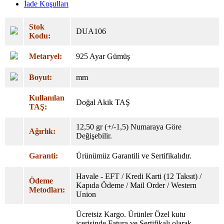
İade Koşulları
Stok
DUA106
Kodu:
Metaryel:
925 Ayar Gümüş
Boyut:
mm
Kullanılan
Doğal Akik TAŞ
TAŞ:
12,50 gr (+/-1,5) Numaraya Göre
Ağırlık:
Değişebilir.
Garanti:
Ürünümüz Garantili ve Sertifikalıdır.
Havale - EFT / Kredi Karti (12 Taksıt) /
Ödeme
Kapıda Ödeme / Mail Order / Western
Metodları:
Union
Ücretsiz Kargo. Ürünler Özel
kutu
içerisinde Fatura ve Sertifikalı olarak,