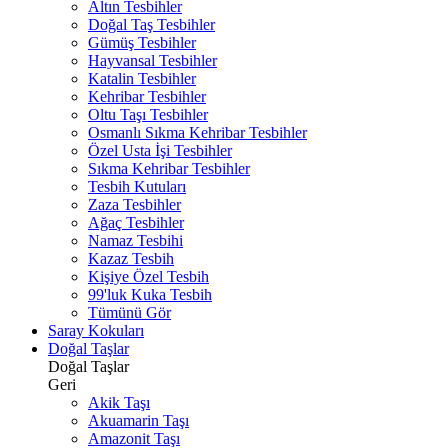
Altın Tesbihler
Doğal Taş Tesbihler
Gümüş Tesbihler
Hayvansal Tesbihler
Katalin Tesbihler
Kehribar Tesbihler
Oltu Taşı Tesbihler
Osmanlı Sıkma Kehribar Tesbihler
Özel Usta İşi Tesbihler
Sıkma Kehribar Tesbihler
Tesbih Kutuları
Zaza Tesbihler
Ağaç Tesbihler
Namaz Tesbihi
Kazaz Tesbih
Kişiye Özel Tesbih
99'luk Kuka Tesbih
Tümünü Gör
Saray Kokuları
Doğal Taşlar
Doğal Taşlar
Geri
Akik Taşı
Akuamarin Taşı
Amazonit Taşı