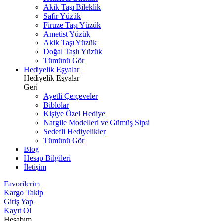
Akik Taşı Bileklik
Safir Yüzük
Firuze Taşı Yüzük
Ametist Yüzük
Akik Taşı Yüzük
Doğal Taşlı Yüzük
Tümünü Gör
Hediyelik Eşyalar
Hediyelik Eşyalar
Geri
Ayetli Çerçeveler
Biblolar
Kişiye Özel Hediye
Nargile Modelleri ve Gümüş Sipsi
Sedefli Hediyelikler
Tümünü Gör
Blog
Hesap Bilgileri
İletişim
Favorilerim
Kargo Takip
Giriş Yap
Kayıt Ol
Hesabım