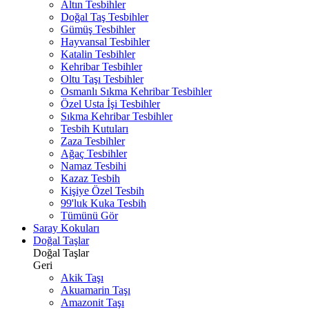
Altın Tesbihler
Doğal Taş Tesbihler
Gümüş Tesbihler
Hayvansal Tesbihler
Katalin Tesbihler
Kehribar Tesbihler
Oltu Taşı Tesbihler
Osmanlı Sıkma Kehribar Tesbihler
Özel Usta İşi Tesbihler
Sıkma Kehribar Tesbihler
Tesbih Kutuları
Zaza Tesbihler
Ağaç Tesbihler
Namaz Tesbihi
Kazaz Tesbih
Kişiye Özel Tesbih
99'luk Kuka Tesbih
Tümünü Gör
Saray Kokuları
Doğal Taşlar
Doğal Taşlar
Geri
Akik Taşı
Akuamarin Taşı
Amazonit Taşı