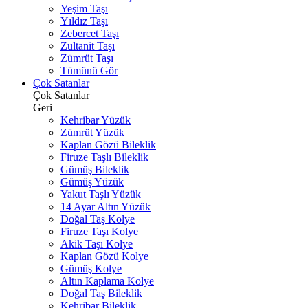
Yeşim Taşı
Yıldız Taşı
Zebercet Taşı
Zultanit Taşı
Zümrüt Taşı
Tümünü Gör
Çok Satanlar
Çok Satanlar
Geri
Kehribar Yüzük
Zümrüt Yüzük
Kaplan Gözü Bileklik
Firuze Taşlı Bileklik
Gümüş Bileklik
Gümüş Yüzük
Yakut Taşlı Yüzük
14 Ayar Altın Yüzük
Doğal Taş Kolye
Firuze Taşı Kolye
Akik Taşı Kolye
Kaplan Gözü Kolye
Gümüş Kolye
Altın Kaplama Kolye
Doğal Taş Bileklik
Kehribar Bileklik