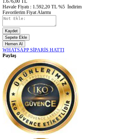
1.676,00
TL
Havale Fiyatı :
1.592,20
TL
%5
İndirim
Favorilerim
Fiyat Alarmı
Kaydet
Sepete Ekle
Hemen Al
WHATSAPP SİPARİŞ HATTI
Paylaş