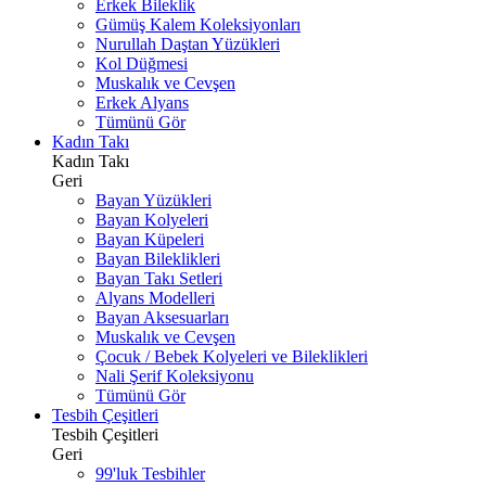
Erkek Bileklik
Gümüş Kalem Koleksiyonları
Nurullah Daştan Yüzükleri
Kol Düğmesi
Muskalık ve Cevşen
Erkek Alyans
Tümünü Gör
Kadın Takı
Kadın Takı
Geri
Bayan Yüzükleri
Bayan Kolyeleri
Bayan Küpeleri
Bayan Bileklikleri
Bayan Takı Setleri
Alyans Modelleri
Bayan Aksesuarları
Muskalık ve Cevşen
Çocuk / Bebek Kolyeleri ve Bileklikleri
Nali Şerif Koleksiyonu
Tümünü Gör
Tesbih Çeşitleri
Tesbih Çeşitleri
Geri
99'luk Tesbihler