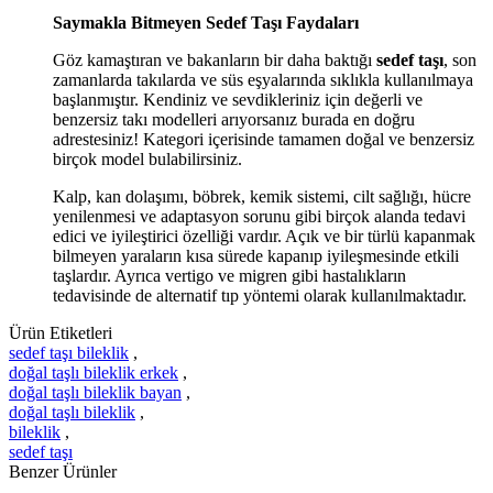
Saymakla Bitmeyen Sedef Taşı Faydaları
Göz kamaştıran ve bakanların bir daha baktığı
sedef taşı
, son
zamanlarda takılarda ve süs eşyalarında sıklıkla kullanılmaya
başlanmıştır. Kendiniz ve sevdikleriniz için değerli ve
benzersiz takı modelleri arıyorsanız burada en doğru
adrestesiniz! Kategori içerisinde tamamen doğal ve benzersiz
birçok model bulabilirsiniz.
Kalp, kan dolaşımı, böbrek, kemik sistemi, cilt sağlığı, hücre
yenilenmesi ve adaptasyon sorunu gibi birçok alanda tedavi
edici ve iyileştirici özelliği vardır. Açık ve bir türlü kapanmak
bilmeyen yaraların kısa sürede kapanıp iyileşmesinde etkili
taşlardır. Ayrıca vertigo ve migren gibi hastalıkların
tedavisinde de alternatif tıp yöntemi olarak kullanılmaktadır.
Ürün Etiketleri
sedef taşı bileklik
,
doğal taşlı bileklik erkek
,
doğal taşlı bileklik bayan
,
doğal taşlı bileklik
,
bileklik
,
sedef taşı
Benzer Ürünler