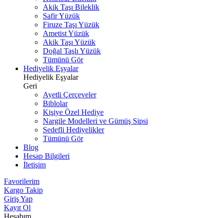
Akik Taşı Bileklik
Safir Yüzük
Firuze Taşı Yüzük
Ametist Yüzük
Akik Taşı Yüzük
Doğal Taşlı Yüzük
Tümünü Gör
Hediyelik Eşyalar
Hediyelik Eşyalar
Geri
Ayetli Çerçeveler
Biblolar
Kişiye Özel Hediye
Nargile Modelleri ve Gümüş Sipsi
Sedefli Hediyelikler
Tümünü Gör
Blog
Hesap Bilgileri
İletişim
Favorilerim
Kargo Takip
Giriş Yap
Kayıt Ol
Hesabım