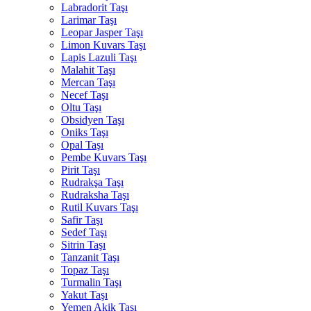
Labradorit Taşı
Larimar Taşı
Leopar Jasper Taşı
Limon Kuvars Taşı
Lapis Lazuli Taşı
Malahit Taşı
Mercan Taşı
Necef Taşı
Oltu Taşı
Obsidyen Taşı
Oniks Taşı
Opal Taşı
Pembe Kuvars Taşı
Pirit Taşı
Rudrakşa Taşı
Rudraksha Taşı
Rutil Kuvars Taşı
Safir Taşı
Sedef Taşı
Sitrin Taşı
Tanzanit Taşı
Topaz Taşı
Turmalin Taşı
Yakut Taşı
Yemen Akik Taşı