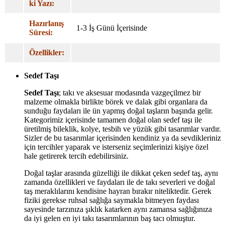
ki Yazı:
Hazırlanış
1-3 İş Günü İçerisinde
Süresi:
Özellikler:
Sedef Taşı
Sedef Taşı
; takı ve aksesuar modasında vazgeçilmez bir
malzeme olmakla birlikte börek ve dalak gibi organlara da
sunduğu faydaları ile ün yapmış doğal taşların başında gelir.
Kategorimiz içerisinde tamamen doğal olan sedef taşı ile
üretilmiş bileklik, kolye, tesbih ve yüzük gibi tasarımlar vardır.
Sizler de bu tasarımlar içerisinden kendiniz ya da sevdikleriniz
için tercihler yaparak ve isterseniz seçimlerinizi kişiye özel
hale getirerek tercih edebilirsiniz.
Doğal taşlar arasında güzelliği ile dikkat çeken sedef taş, aynı
zamanda özellikleri ve faydaları ile de takı severleri ve doğal
taş meraklılarını kendisine hayran bırakır niteliktedir. Gerek
fiziki gerekse ruhsal sağlığa saymakla bitmeyen faydası
sayesinde tarzınıza şıklık katarken aynı zamansa sağlığınıza
da iyi gelen en iyi takı tasarımlarının baş tacı olmuştur.