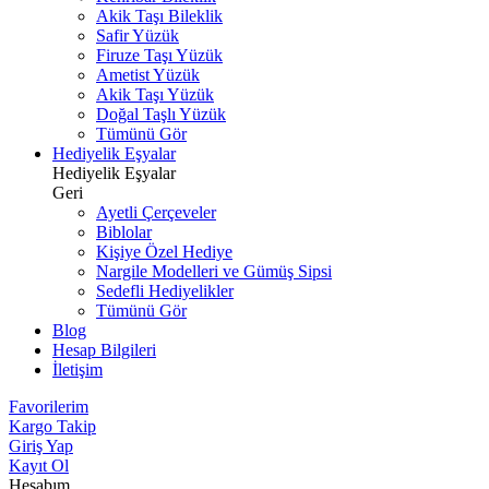
Akik Taşı Bileklik
Safir Yüzük
Firuze Taşı Yüzük
Ametist Yüzük
Akik Taşı Yüzük
Doğal Taşlı Yüzük
Tümünü Gör
Hediyelik Eşyalar
Hediyelik Eşyalar
Geri
Ayetli Çerçeveler
Biblolar
Kişiye Özel Hediye
Nargile Modelleri ve Gümüş Sipsi
Sedefli Hediyelikler
Tümünü Gör
Blog
Hesap Bilgileri
İletişim
Favorilerim
Kargo Takip
Giriş Yap
Kayıt Ol
Hesabım