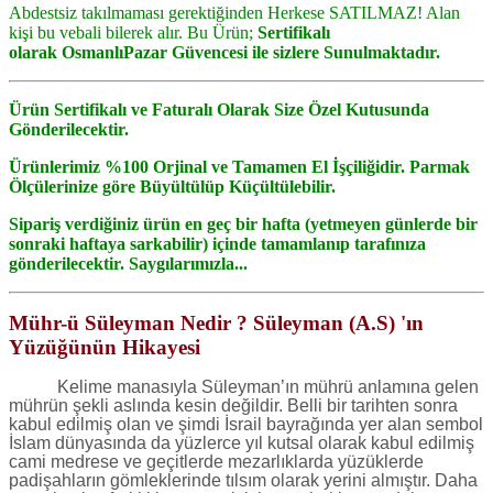
Abdestsiz takılmaması gerektiğinden Herkese SATILMAZ! Alan
kişi bu vebali bilerek alır.
Bu Ürün;
Sertifikalı
olarak
OsmanlıPazar
Güvencesi ile sizlere Sunulmaktadır.
Ürün Sertifikalı ve Faturalı Olarak Size Özel Kutusunda
Gönderilecektir.
Ürünlerimiz %100 Orjinal ve Tamamen El İşçiliğidir.
Parmak
Ölçülerinize göre Büyültülüp Küçültülebilir.
Sipariş verdiğiniz ürün en geç bir hafta (yetmeyen günlerde bir
sonraki haftaya sarkabilir) içinde tamamlanıp tarafınıza
gönderilecektir.
Saygılarımızla...
Mühr-ü Süleyman Nedir ? Süleyman (A.S) 'ın
Yüzüğünün Hikayesi
Kelime manasıyla Süleyman’ın mührü anlamına gelen
mührün şekli aslında kesin değildir. Belli bir tarihten sonra
kabul edilmiş olan ve şimdi İsrail bayrağında yer alan sembol
İslam dünyasında da yüzlerce yıl kutsal olarak kabul edilmiş
cami medrese ve geçitlerde mezarlıklarda yüzüklerde
padişahların gömleklerinde tılsım olarak yerini almıştır. Daha