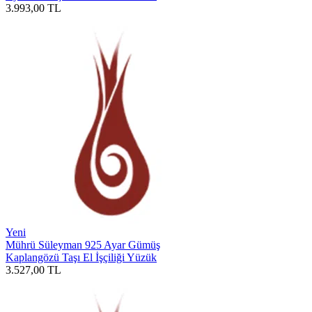
3.993,00
TL
Yeni
Mührü Süleyman 925 Ayar Gümüş
Kaplangözü Taşı El İşçiliği Yüzük
3.527,00
TL