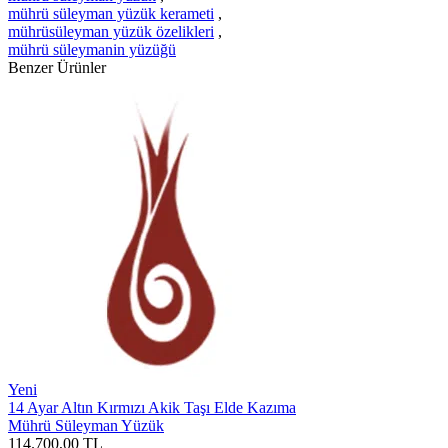
mührü süleyman yüzük kerameti
,
mührüsüleyman yüzük özelikleri
,
mührü süleymanin yüzüğü
Benzer Ürünler
Yeni
14 Ayar Altın Kırmızı Akik Taşı Elde Kazıma
Mührü Süleyman Yüzük
114.700,00
TL