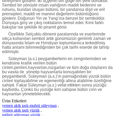
birleşimini gösterir. İki üçgenin biri göğe biri yere dönüktür.
Sembol bir yönüyle insan varlığının maddi bedenini ve
ruhunu, bundan oluşan bütünü, bir yandansa dişil ve eril
prensipleri, maddi ve manevi değerlerin bütünlüğünü
gösterir. Doğunun Yin ve Yang’ına benzer bir semboldür.
Dünyaya giriş ve çıkış noktalarını temsil eder. Kimi farklı
bakışlar ise şekilde iki piramit görür.
Özellikle Selçuklu dönemi paralarında ve eserlerinde
sıkça kullanılan sembol artık günümüzün gerilimli zaman ve
dünyasında İslam ve Hıristiyan toplumlarınca terkedilmiş
hatta anlamı bilinmediğinden bir çok tarihi eserde de tahrip
edilmiştir.
Süleyman (a.s.) peygamberlerin en zenginlerinden ve
kendisine krallık verilen bütün
cinleri,perileri,hayvanları,rüzgarları ve tüm doğa olaylarını da
bu vasıta ile yönetip hayvanlarla konuşabilen bir
peygamberdi. Süleyman (a.s.)’ın parmağındaki yüzük bütün
cinleri toplayabilme ve egemenliği altına alabilme özelliğine
sahipti. Fakat Süleyman (a.s.) vefat ettikten sonra yüzüğü
kayboldu. Çünkü bu yüzüğe kim sahipse bütün cinn ve
hayvanları yönetebilecekti.
Ürün Etiketleri
yemen akik taşlı muhrü süleyman
,
yemen akik taşlı yüzük
,
mührü süleyman yüzük
,