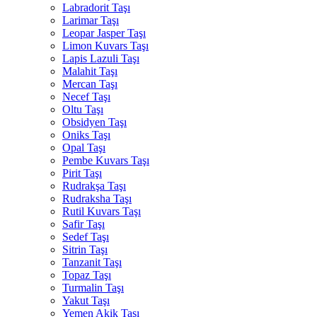
Labradorit Taşı
Larimar Taşı
Leopar Jasper Taşı
Limon Kuvars Taşı
Lapis Lazuli Taşı
Malahit Taşı
Mercan Taşı
Necef Taşı
Oltu Taşı
Obsidyen Taşı
Oniks Taşı
Opal Taşı
Pembe Kuvars Taşı
Pirit Taşı
Rudrakşa Taşı
Rudraksha Taşı
Rutil Kuvars Taşı
Safir Taşı
Sedef Taşı
Sitrin Taşı
Tanzanit Taşı
Topaz Taşı
Turmalin Taşı
Yakut Taşı
Yemen Akik Taşı