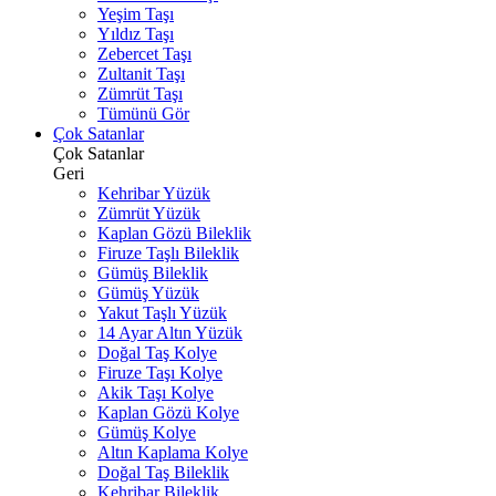
Yeşim Taşı
Yıldız Taşı
Zebercet Taşı
Zultanit Taşı
Zümrüt Taşı
Tümünü Gör
Çok Satanlar
Çok Satanlar
Geri
Kehribar Yüzük
Zümrüt Yüzük
Kaplan Gözü Bileklik
Firuze Taşlı Bileklik
Gümüş Bileklik
Gümüş Yüzük
Yakut Taşlı Yüzük
14 Ayar Altın Yüzük
Doğal Taş Kolye
Firuze Taşı Kolye
Akik Taşı Kolye
Kaplan Gözü Kolye
Gümüş Kolye
Altın Kaplama Kolye
Doğal Taş Bileklik
Kehribar Bileklik