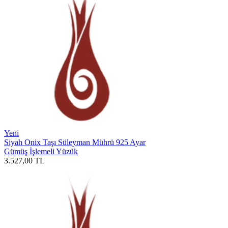
Yeni
Siyah Onix Taşı Süleyman Mührü 925 Ayar
Gümüş İşlemeli Yüzük
3.527,00
TL