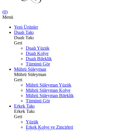
(
0
)
Menü
Yeni Ürünler
Dualı Takı
Dualı Takı
Geri
Dualı Yüzük
Dualı Kolye
Dualı Bileklik
Tümünü Gör
Mührü Süleyman
Mührü Süleyman
Geri
Mührü Süleyman Yüzük
Mührü Süleyman Kolye
Mührü Süleyman Bileklik
Tümünü Gör
Erkek Takı
Erkek Takı
Geri
Yüzük
Erkek Kolye ve Zincirleri