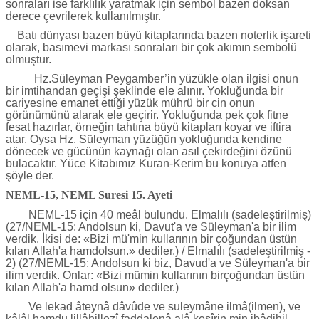
sonraları ise farklılık yaratmak için sembol bazen doksan
derece çevrilerek kullanılmıştır.
Batı dünyası bazen büyü kitaplarında bazen noterlik işareti
olarak, basımevi markası sonraları bir çok akımın sembolü
olmuştur.
Hz.Süleyman Peygamber’in yüzükle olan ilgisi onun
bir imtihandan geçişi şeklinde ele alınır. Yokluğunda bir
cariyesine emanet ettiği yüzük mührü bir cin onun
görünümünü alarak ele geçirir. Yokluğunda pek çok fitne
fesat hazırlar, örneğin tahtına büyü kitapları koyar ve iftira
atar. Oysa Hz. Süleyman yüzüğün yokluğunda kendine
dönecek ve gücünün kaynağı olan asıl çekirdeğini özünü
bulacaktır. Yüce Kitabımız Kuran-Kerim bu konuya atfen
şöyle der.
NEML-15, NEML Suresi 15. Ayeti
NEML-15 için 40 meâl bulundu. Elmalılı (sadeleştirilmiş)
(27/NEML-15: Andolsun ki, Davut'a ve Süleyman'a bir ilim
verdik. İkisi de: «Bizi mü'min kullarının bir çoğundan üstün
kılan Allah'a hamdolsun.» dediler.) / Elmalılı (sadeleştirilmiş -
2) (27/NEML-15: Andolsun ki biz, Davud'a ve Süleyman'a bir
ilim verdik. Onlar: «Bizi mümin kullarının birçoğundan üstün
kılan Allah'a hamd olsun» dediler.)
Ve lekad âteynâ dâvûde ve suleymâne ilmâ(ilmen), ve
kâlâl hamdu lillâhillezî faddalenâ alâ kesîrin min ibâdihil