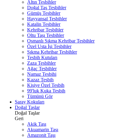
Altın Tesbihler
Doğal Taş Tesbihler
Gümüş Tesbihler
Hayvansal Tesbihler
Katalin Tesbihler
Kehribar Tesbihler
Oltu Taşı Tesbihler
Osmanlı Sıkma Kehribar Tesbihler
Özel Usta İşi Tesbihler
Sıkma Kehribar Tesbihler
Tesbih Kutuları
Zaza Tesbihler
Ağaç Tesbihler
Namaz Tesbihi
Kazaz Tesbih
Kişiye Özel Tesbih
99'luk Kuka Tesbih
Tümünü Gör
Saray Kokuları
Doğal Taşlar
Doğal Taşlar
Geri
Akik Taşı
Akuamarin Taşı
Amazonit Taşı