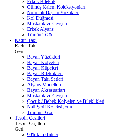
Erkek Bileklik
Gümüş Kalem Koleksiyonları
Nurullah Daştan Yüzükleri
Kol Düğmesi
Muskalık ve Cevşen
Erkek Alyans
Tümünü Gör
Kadın Takı
Kadın Takı
Geri
Bayan Yüzükleri
Bayan Kolyeleri
Bayan Küpeleri
Bayan Bileklikleri
Bayan Takı Setleri
Alyans Modelleri
Bayan Aksesuarları
Muskalık ve Cevşen
Çocuk / Bebek Kolyeleri ve Bileklikleri
Nali Şerif Koleksiyonu
Tümünü Gör
Tesbih Çeşitleri
Tesbih Çeşitleri
Geri
99'luk Tesbihler