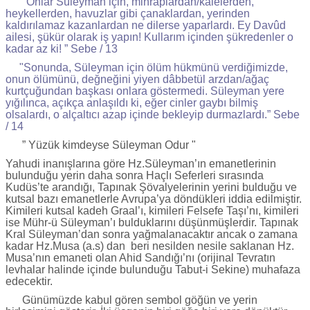
"Onlar Süleyman için, mihraplardan/kalelerden,
heykellerden, havuzlar gibi çanaklardan, yerinden
kaldırılamaz kazanlardan ne dilerse yaparlardı. Ey Davûd
ailesi, şükür olarak iş yapın! Kullarım içinden şükredenler o
kadar az ki! ” Sebe / 13
"Sonunda, Süleyman için ölüm hükmünü verdiğimizde,
onun ölümünü, değneğini yiyen dâbbetül arzdan/ağaç
kurtçuğundan başkası onlara göstermedi. Süleyman yere
yığılınca, açıkça anlaşıldı ki, eğer cinler gaybı bilmiş
olsalardı, o alçaltıcı azap içinde bekleyip durmazlardı.” Sebe
/ 14
” Yüzük kimdeyse Süleyman Odur "
Yahudi inanışlarına göre Hz.Süleyman’ın emanetlerinin
bulunduğu yerin daha sonra Haçlı Seferleri sırasında
Kudüs’te arandığı, Tapınak Şövalyelerinin yerini bulduğu ve
kutsal bazı emanetlerle Avrupa’ya döndükleri iddia edilmiştir.
Kimileri kutsal kadeh Graal’ı, kimileri Felsefe Taşı’nı, kimileri
ise Mühr-ü Süleyman’ı bulduklarını düşünmüşlerdir. Tapınak
Kral Süleyman’dan sonra yağmalanacaktır ancak o zamana
kadar Hz.Musa (a.s) dan beri nesilden nesile saklanan Hz.
Musa’nın emaneti olan Ahid Sandığı’nı (orijinal Tevratın
levhalar halinde içinde bulunduğu Tabut-i Sekine) muhafaza
edecektir.
Günümüzde kabul gören sembol göğün ve yerin