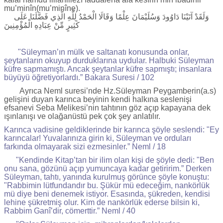
mu’minîn(mu’minîne).
وَلَقَدْ آتَيْنَا دَاوُودَ وَسُلَيْمَانَ عِلْمًا وَقَالَا الْحَمْدُ لِلَّهِ الَّذِي فَضَّلَنَا عَلَى
كَثِيرٍ مِّنْ عِبَادِهِ الْمُؤْمِنِينَ
"Süleyman’ın mülk ve saltanatı konusunda onlar,
şeytanların okuyup durduklarına uydular. Halbuki Süleyman
küfre sapmamıştı. Ancak şeytanlar küfre sapmıştı; insanlara
büyüyü öğretiyorlardı.” Bakara Suresi / 102
Ayrıca Neml suresi’nde Hz.Süleyman Peygamberin(a.s)
gelişini duyan karınca beyinin kendi halkına seslenişi
efsanevi Seba Melikesi’nin tahtının göz açıp kapayana dek
ışınlanışı ve olağanüstü pek çok şey anlatılır.
Karınca vadisine geldiklerinde bir karınca şöyle seslendi: "Ey
karıncalar! Yuvalarınıza girin ki, Süleyman ve orduları
farkında olmayarak sizi ezmesinler.” Neml / 18
"Kendinde Kitap’tan bir ilim olan kişi de şöyle dedi: "Ben
onu sana, gözünü açıp yumuncaya kadar getiririm.” Derken
Süleyman, tahtı, yanında kurulmuş görünce şöyle konuştu:
"Rabbimin lütfundandır bu. Şükür mü edeceğim, nankörlük
mü diye beni denemek istiyor. Esasında, şükreden, kendisi
lehine şükretmiş olur. Kim de nankörlük ederse bilsin ki,
Rabbim Ganî’dir, cömerttir.” Neml / 40