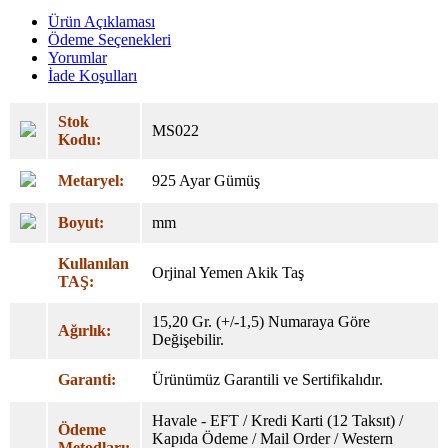
Ürün Açıklaması
Ödeme Seçenekleri
Yorumlar
İade Koşulları
Stok
MS022
Kodu:
Metaryel:
925 Ayar Gümüş
Boyut:
mm
Kullanılan
Orjinal Yemen Akik Taş
TAŞ:
15,20 Gr. (+/-1,5) Numaraya Göre
Ağırlık:
Değişebilir.
Garanti:
Ürünümüz Garantili ve Sertifikalıdır.
Havale - EFT / Kredi Karti (12 Taksıt) /
Ödeme
Kapıda Ödeme / Mail Order / Western
Metodları: