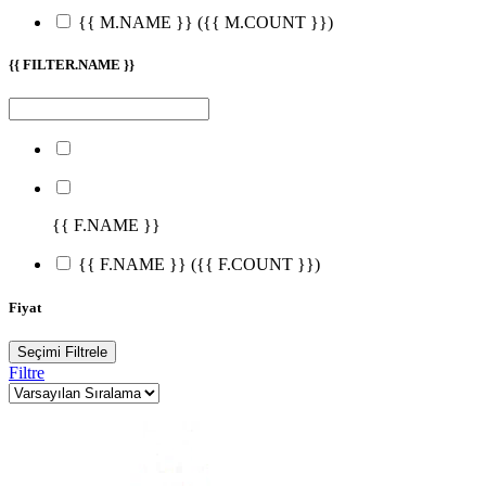
{{ M.NAME }}
({{ M.COUNT }})
{{ FILTER.NAME }}
{{ F.NAME }}
{{ F.NAME }}
({{ F.COUNT }})
Fiyat
Seçimi Filtrele
Filtre