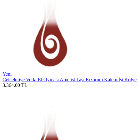
Yeni
Celcelutiye Vefki El Oyması Ametist Taşı Erzurum Kalem İşi Kolye
3.364,00
TL