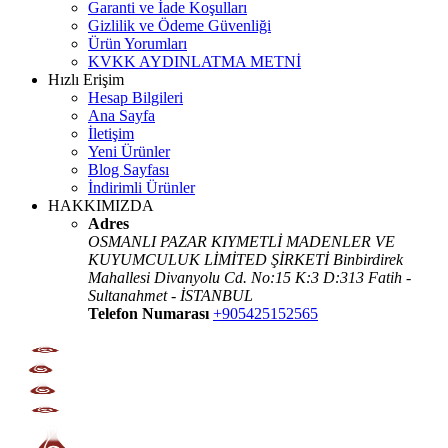
Garanti ve İade Koşulları
Gizlilik ve Ödeme Güvenliği
Ürün Yorumları
KVKK AYDINLATMA METNİ
Hızlı Erişim
Hesap Bilgileri
Ana Sayfa
İletişim
Yeni Ürünler
Blog Sayfası
İndirimli Ürünler
HAKKIMIZDA
Adres
OSMANLI PAZAR KIYMETLİ MADENLER VE
KUYUMCULUK LİMİTED ŞİRKETİ Binbirdirek
Mahallesi Divanyolu Cd. No:15 K:3 D:313 Fatih -
Sultanahmet - İSTANBUL
Telefon Numarası
+905425152565