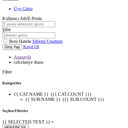
Üye Girişi
Kullanıcı Adı/E-Posta
Şifre
Beni Hatırla
Şifremi Unuttum
Kayıt Ol
Giriş Yap
Anasayfa
celcelutiye duası
Filtre
Kategoriler
{{ CAT.NAME }}
({{ CAT.COUNT }})
{{ SUB.NAME }}
({{ SUB.COUNT }})
Seçilen Filtreler
{{ SELECTED.TEXT }} ×
HEPSİNİ SİL