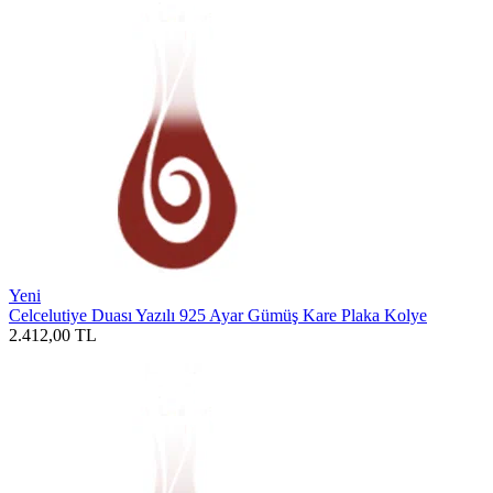
Yeni
Celcelutiye Duası Yazılı 925 Ayar Gümüş Kare Plaka Kolye
2.412,00
TL