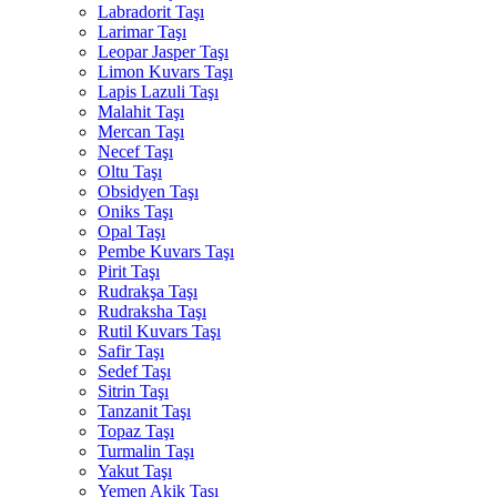
Labradorit Taşı
Larimar Taşı
Leopar Jasper Taşı
Limon Kuvars Taşı
Lapis Lazuli Taşı
Malahit Taşı
Mercan Taşı
Necef Taşı
Oltu Taşı
Obsidyen Taşı
Oniks Taşı
Opal Taşı
Pembe Kuvars Taşı
Pirit Taşı
Rudrakşa Taşı
Rudraksha Taşı
Rutil Kuvars Taşı
Safir Taşı
Sedef Taşı
Sitrin Taşı
Tanzanit Taşı
Topaz Taşı
Turmalin Taşı
Yakut Taşı
Yemen Akik Taşı