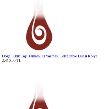
Doğal Akik Taşı Tamamı El Yazması Celcelutiye Duası Kolye
2.410,00
TL