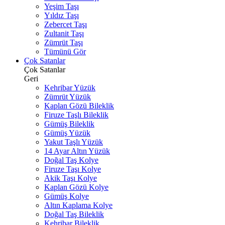
Yeşim Taşı
Yıldız Taşı
Zebercet Taşı
Zultanit Taşı
Zümrüt Taşı
Tümünü Gör
Çok Satanlar
Çok Satanlar
Geri
Kehribar Yüzük
Zümrüt Yüzük
Kaplan Gözü Bileklik
Firuze Taşlı Bileklik
Gümüş Bileklik
Gümüş Yüzük
Yakut Taşlı Yüzük
14 Ayar Altın Yüzük
Doğal Taş Kolye
Firuze Taşı Kolye
Akik Taşı Kolye
Kaplan Gözü Kolye
Gümüş Kolye
Altın Kaplama Kolye
Doğal Taş Bileklik
Kehribar Bileklik