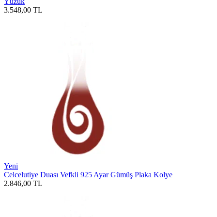
Yüzük
3.548,00
TL
Yeni
Celcelutiye Duası Vefkli 925 Ayar Gümüş Plaka Kolye
2.846,00
TL