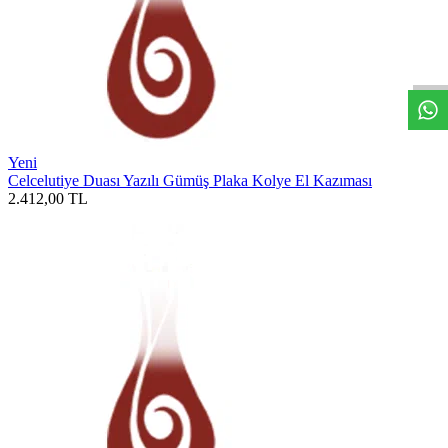
W
h
t
s
a
p
p
D
e
s
t
e
H
a
t
t
Yeni
Celcelutiye Duası Yazılı Gümüş Plaka Kolye El Kazıması
2.412,00
TL