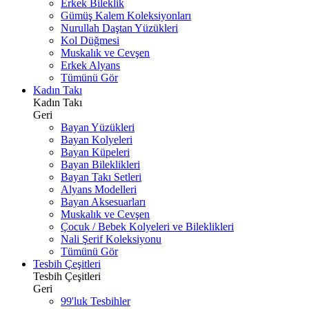
Erkek Bileklik
Gümüş Kalem Koleksiyonları
Nurullah Daştan Yüzükleri
Kol Düğmesi
Muskalık ve Cevşen
Erkek Alyans
Tümünü Gör
Kadın Takı
Kadın Takı
Geri
Bayan Yüzükleri
Bayan Kolyeleri
Bayan Küpeleri
Bayan Bileklikleri
Bayan Takı Setleri
Alyans Modelleri
Bayan Aksesuarları
Muskalık ve Cevşen
Çocuk / Bebek Kolyeleri ve Bileklikleri
Nali Şerif Koleksiyonu
Tümünü Gör
Tesbih Çeşitleri
Tesbih Çeşitleri
Geri
99'luk Tesbihler