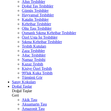
Altın Tesbihler
Doğal Taş Tesbihler
Gümüş Tesbihler
Hayvansal Tesbihler
Katalin Tesbihler
Kehribar Tesbihler
Oltu Taşı Tesbihler
Osmanlı Sıkma Kehribar Tesbihler
Özel Usta İşi Tesbihler
Sıkma Kehribar Tesbihler
Tesbih Kutuları
Zaza Tesbihler
Ağaç Tesbihler
Namaz Tesbihi
Kazaz Tesbih
Kişiye Özel Tesbih
99'luk Kuka Tesbih
Tümünü Gör
Saray Kokuları
Doğal Taşlar
Doğal Taşlar
Geri
Akik Taşı
Akuamarin Taşı
Amazonit Taşı