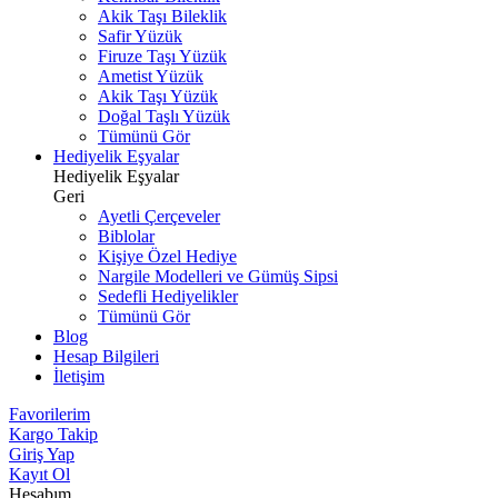
Akik Taşı Bileklik
Safir Yüzük
Firuze Taşı Yüzük
Ametist Yüzük
Akik Taşı Yüzük
Doğal Taşlı Yüzük
Tümünü Gör
Hediyelik Eşyalar
Hediyelik Eşyalar
Geri
Ayetli Çerçeveler
Biblolar
Kişiye Özel Hediye
Nargile Modelleri ve Gümüş Sipsi
Sedefli Hediyelikler
Tümünü Gör
Blog
Hesap Bilgileri
İletişim
Favorilerim
Kargo Takip
Giriş Yap
Kayıt Ol
Hesabım