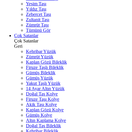
Yeşim Taşı
Yıldız Taşı
Zebercet Taşı
Zultanit Taşı
Zümrüt Taşı
Tümünü Gör
Çok Satanlar
Çok Satanlar
Geri
Kehribar Yüzük
Zümrüt Yüzük
Kaplan Gözü Bileklik
Firuze Taşlı Bileklik
Gümüş Bileklik
Gümüş Yüzük
Yakut Taşlı Yüzük
14 Ayar Altın Yüzük
Doğal Taş Kolye
Firuze Taşı Kolye
Akik Taşı Kolye
Kaplan Gözü Kolye
Gümüş Kolye
Altın Kaplama Kolye
Doğal Taş Bileklik
Kehribar Bileklik