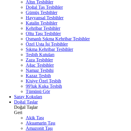
Altın Tesbihler
Doğal Taş Tesbihler
Gümüş Tesbihler
Hayvansal Tesbihler
Katalin Tesbihler
Kehribar Tesbihler
Oltu Taşı Tesbihler
Osmanlı Sıkma Kehribar Tesbihler
Özel Usta İşi Tesbihler
Sıkma Kehribar Tesbihler
Tesbih Kutuları
Zaza Tesbihler
Ağaç Tesbihler
Namaz Tesbihi
Kazaz Tesbih
Kişiye Özel Tesbih
99'luk Kuka Tesbih
Tümünü Gör
Saray Kokuları
Doğal Taşlar
Doğal Taşlar
Geri
Akik Taşı
Akuamarin Taşı
Amazonit Taşı