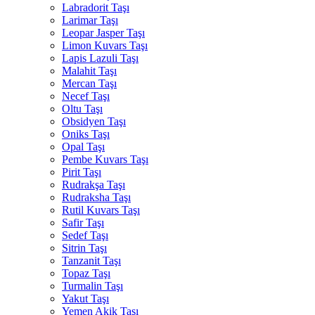
Labradorit Taşı
Larimar Taşı
Leopar Jasper Taşı
Limon Kuvars Taşı
Lapis Lazuli Taşı
Malahit Taşı
Mercan Taşı
Necef Taşı
Oltu Taşı
Obsidyen Taşı
Oniks Taşı
Opal Taşı
Pembe Kuvars Taşı
Pirit Taşı
Rudrakşa Taşı
Rudraksha Taşı
Rutil Kuvars Taşı
Safir Taşı
Sedef Taşı
Sitrin Taşı
Tanzanit Taşı
Topaz Taşı
Turmalin Taşı
Yakut Taşı
Yemen Akik Taşı