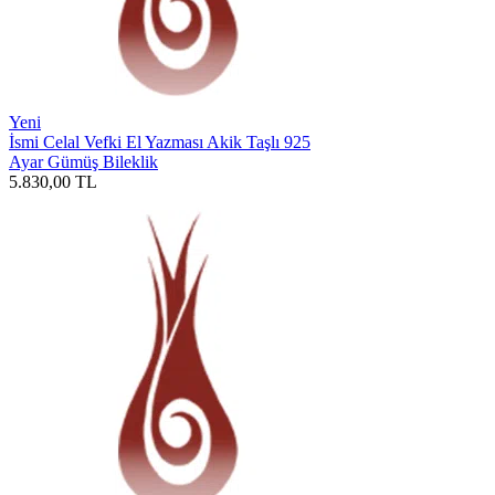
Yeni
İsmi Celal Vefki El Yazması Akik Taşlı 925
Ayar Gümüş Bileklik
5.830,00
TL