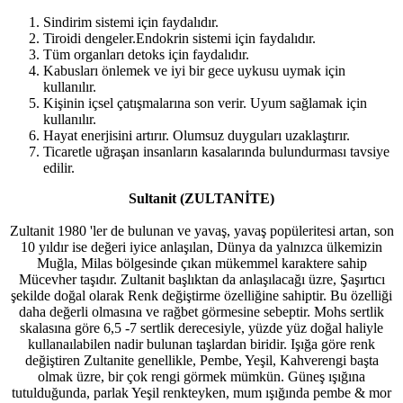
Sindirim sistemi için faydalıdır.
Tiroidi dengeler.Endokrin sistemi için faydalıdır.
Tüm organları detoks için faydalıdır.
Kabusları önlemek ve iyi bir gece uykusu uymak için
kullanılır.
Kişinin içsel çatışmalarına son verir. Uyum sağlamak için
kullanılır.
Hayat enerjisini artırır. Olumsuz duyguları uzaklaştırır.
Ticaretle uğraşan insanların kasalarında bulundurması tavsiye
edilir.
Sultanit (ZULTANİTE)
Zultanit 1980 'ler de bulunan ve yavaş, yavaş popüleritesi artan, son
10 yıldır ise değeri iyice anlaşılan, Dünya da yalnızca ülkemizin
Muğla, Milas bölgesinde çıkan mükemmel karaktere sahip
Mücevher taşıdır. Zultanit başlıktan da anlaşılacağı üzre, Şaşırtıcı
şekilde doğal olarak Renk değiştirme özelliğine sahiptir. Bu özelliği
daha değerli olmasına ve rağbet görmesine sebeptir. Mohs sertlik
skalasına göre 6,5 -7 sertlik derecesiyle, yüzde yüz doğal haliyle
kullanaılabilen nadir bulunan taşlardan biridir. Işığa göre renk
değiştiren Zultanite genellikle, Pembe, Yeşil, Kahverengi başta
olmak üzre, bir çok rengi görmek mümkün. Güneş ışığına
tutulduğunda, parlak Yeşil renkteyken, mum ışığında pembe & mor