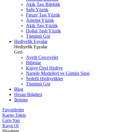
Akik Taşı Bileklik
Safir Yüzük
Firuze Taşı Yüzük
Ametist Yüzük
Akik Taşı Yüzük
Doğal Taşlı Yüzük
Tümünü Gör
Hediyelik Eşyalar
Hediyelik Eşyalar
Geri
Ayetli Çerçeveler
Biblolar
Kişiye Özel Hediye
Nargile Modelleri ve Gümüş Sipsi
Sedefli Hediyelikler
Tümünü Gör
Blog
Hesap Bilgileri
İletişim
Favorilerim
Kargo Takip
Giriş Yap
Kayıt Ol
Hesabım