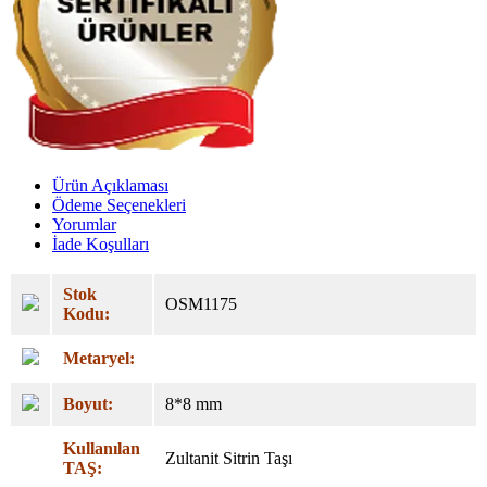
Ürün Açıklaması
Ödeme Seçenekleri
Yorumlar
İade Koşulları
Stok
OSM1175
Kodu:
Metaryel:
Boyut:
8*8
mm
Kullanılan
Zultanit Sitrin Taşı
TAŞ: