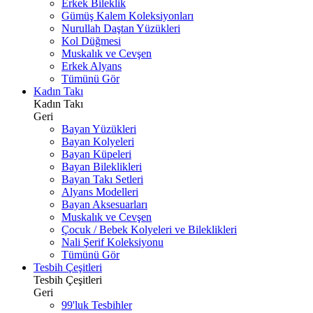
Erkek Bileklik
Gümüş Kalem Koleksiyonları
Nurullah Daştan Yüzükleri
Kol Düğmesi
Muskalık ve Cevşen
Erkek Alyans
Tümünü Gör
Kadın Takı
Kadın Takı
Geri
Bayan Yüzükleri
Bayan Kolyeleri
Bayan Küpeleri
Bayan Bileklikleri
Bayan Takı Setleri
Alyans Modelleri
Bayan Aksesuarları
Muskalık ve Cevşen
Çocuk / Bebek Kolyeleri ve Bileklikleri
Nali Şerif Koleksiyonu
Tümünü Gör
Tesbih Çeşitleri
Tesbih Çeşitleri
Geri
99'luk Tesbihler