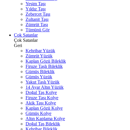
Yeşim Taşı
Yıldız Taşı
Zebercet Taşı
Zultanit Taşı
Zümrüt Taşı
Tümünü Gör
Çok Satanlar
Çok Satanlar
Geri
Kehribar Yüzük
Zümrüt Yüzük
Kaplan Gözü Bileklik
Firuze Taşlı Bileklik
Gümüş Bileklik
Gümüş Yüzük
Yakut Taşlı Yüzük
14 Ayar Altın Yüzük
Doğal Taş Kolye
Firuze Taşı Kolye
Akik Taşı Kolye
Kaplan Gözü Kolye
Gümüş Kolye
Altın Kaplama Kolye
Doğal Taş Bileklik
Kehribar Bileklik