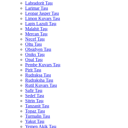
Labradorit Taşı
Larimar Taşı
Leopar Jasper Taşı
Limon Kuvars Taşı
Lapis Lazuli Taşı
Malahit Taşı
Mercan Taşı
Necef Taşı
Oltu Taşı
Obsidyen Taşı
Oniks Taşı
Opal Taşı
Pembe Kuvars Taşı
Pirit Taşı
Rudrakşa Taşı
Rudraksha Taşı
Rutil Kuvars Taşı
Safir Taşı
Sedef Taşı
Sitrin Taşı
Tanzanit Taşı
Topaz Taşı
Turmalin Taşı
Yakut Taşı
Yemen Akik Taşı