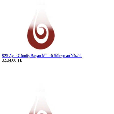
925 Ayar Gümüş Bayan Mührü Süleyman Yüzük
3.534,00
TL