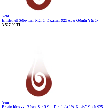
Yeni
El İşlemeli Süleyman Mühür Kazımalı 925 Ayar Gümüş Yüzük
3.527,00
TL
Yeni
Erbain İdrisiyye 3.İsmi Şerifi Yan Tarafında "Ya Kaviy" Yazılı 925