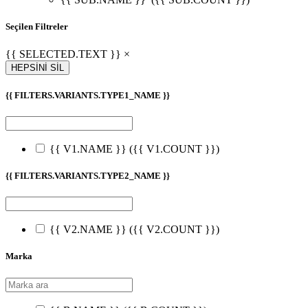
Seçilen Filtreler
{{ SELECTED.TEXT }} ×
HEPSİNİ SİL
{{ FILTERS.VARIANTS.TYPE1_NAME }}
{{ V1.NAME }}
({{ V1.COUNT }})
{{ FILTERS.VARIANTS.TYPE2_NAME }}
{{ V2.NAME }}
({{ V2.COUNT }})
Marka