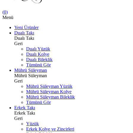
(
0
)
Menü
Yeni Ürünler
Dualı Takı
Dualı Takı
Geri
Dualı Yüzük
Dualı Kolye
Dualı Bileklik
Tümünü Gör
Mührü Süleyman
Mührü Süleyman
Geri
Mührü Süleyman Yüzük
Mührü Süleyman Kolye
Mührü Süleyman Bileklik
Tümünü Gör
Erkek Takı
Erkek Takı
Geri
Yüzük
Erkek Kolye ve Zincirleri