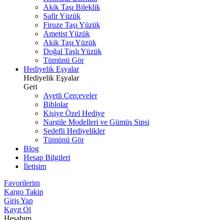
Akik Taşı Bileklik
Safir Yüzük
Firuze Taşı Yüzük
Ametist Yüzük
Akik Taşı Yüzük
Doğal Taşlı Yüzük
Tümünü Gör
Hediyelik Eşyalar
Hediyelik Eşyalar
Geri
Ayetli Çerçeveler
Biblolar
Kişiye Özel Hediye
Nargile Modelleri ve Gümüş Sipsi
Sedefli Hediyelikler
Tümünü Gör
Blog
Hesap Bilgileri
İletişim
Favorilerim
Kargo Takip
Giriş Yap
Kayıt Ol
Hesabım