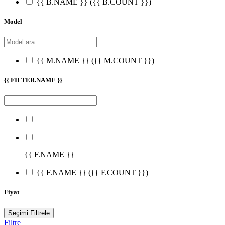
{{ B.NAME }}
({{ B.COUNT }})
Model
{{ M.NAME }}
({{ M.COUNT }})
{{ FILTER.NAME }}
{{ F.NAME }}
{{ F.NAME }}
({{ F.COUNT }})
Fiyat
Seçimi Filtrele
Filtre