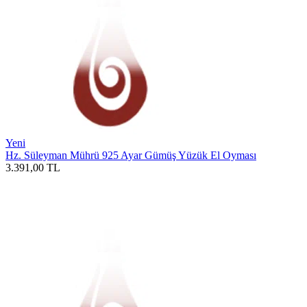
Yeni
Hz. Süleyman Mührü 925 Ayar Gümüş Yüzük El Oyması
3.391,00
TL