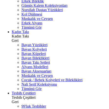
Erkek Bileklik
Gümüş Kalem Koleksiyonları
Nurullah Daştan Yüzükleri
Kol Düğmesi
Muskalık ve Cevşen
Erkek Alyans
Tümünü Gör
Kadın Takı
Kadın Takı
Geri
Bayan Yüzükleri
Bayan Kolyeleri
Bayan Küpeleri
Bayan Bileklikleri
Bayan Takı Setleri
Alyans Modelleri
Bayan Aksesuarları
Muskalık ve Cevşen
Çocuk / Bebek Kolyeleri ve Bileklikleri
Nali Şerif Koleksiyonu
Tümünü Gör
Tesbih Çeşitleri
Tesbih Çeşitleri
Geri
99'luk Tesbihler