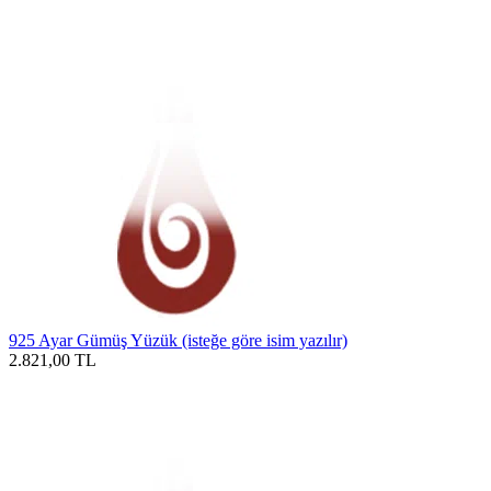
925 Ayar Gümüş Yüzük (isteğe göre isim yazılır)
2.821,00
TL