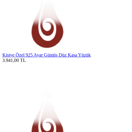
Kişiye Özel 925 Ayar Gümüş Düz Kasa Yüzük
3.941,00
TL