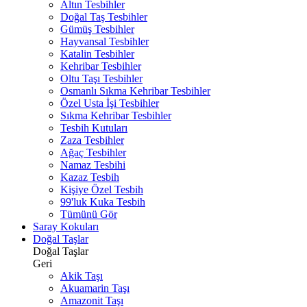
Altın Tesbihler
Doğal Taş Tesbihler
Gümüş Tesbihler
Hayvansal Tesbihler
Katalin Tesbihler
Kehribar Tesbihler
Oltu Taşı Tesbihler
Osmanlı Sıkma Kehribar Tesbihler
Özel Usta İşi Tesbihler
Sıkma Kehribar Tesbihler
Tesbih Kutuları
Zaza Tesbihler
Ağaç Tesbihler
Namaz Tesbihi
Kazaz Tesbih
Kişiye Özel Tesbih
99'luk Kuka Tesbih
Tümünü Gör
Saray Kokuları
Doğal Taşlar
Doğal Taşlar
Geri
Akik Taşı
Akuamarin Taşı
Amazonit Taşı