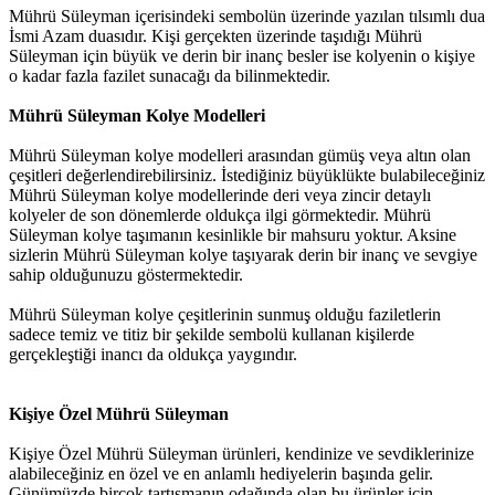
Mührü Süleyman içerisindeki sembolün üzerinde yazılan tılsımlı dua
İsmi Azam duasıdır. Kişi gerçekten üzerinde taşıdığı Mührü
Süleyman için büyük ve derin bir inanç besler ise kolyenin o kişiye
o kadar fazla fazilet sunacağı da bilinmektedir.
Mührü Süleyman Kolye Modelleri
Mührü Süleyman kolye modelleri arasından gümüş veya altın olan
çeşitleri değerlendirebilirsiniz. İstediğiniz büyüklükte bulabileceğiniz
Mührü Süleyman kolye modellerinde deri veya zincir detaylı
kolyeler de son dönemlerde oldukça ilgi görmektedir. Mührü
Süleyman kolye taşımanın kesinlikle bir mahsuru yoktur. Aksine
sizlerin Mührü Süleyman kolye taşıyarak derin bir inanç ve sevgiye
sahip olduğunuzu göstermektedir.
Mührü Süleyman kolye çeşitlerinin sunmuş olduğu faziletlerin
sadece temiz ve titiz bir şekilde sembolü kullanan kişilerde
gerçekleştiği inancı da oldukça yaygındır.
Kişiye Özel Mührü Süleyman
Kişiye Özel Mührü Süleyman ürünleri, kendinize ve sevdiklerinize
alabileceğiniz en özel ve en anlamlı hediyelerin başında gelir.
Günümüzde birçok tartışmanın odağında olan bu ürünler için