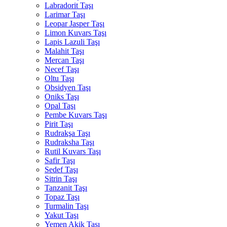
Labradorit Taşı
Larimar Taşı
Leopar Jasper Taşı
Limon Kuvars Taşı
Lapis Lazuli Taşı
Malahit Taşı
Mercan Taşı
Necef Taşı
Oltu Taşı
Obsidyen Taşı
Oniks Taşı
Opal Taşı
Pembe Kuvars Taşı
Pirit Taşı
Rudrakşa Taşı
Rudraksha Taşı
Rutil Kuvars Taşı
Safir Taşı
Sedef Taşı
Sitrin Taşı
Tanzanit Taşı
Topaz Taşı
Turmalin Taşı
Yakut Taşı
Yemen Akik Taşı