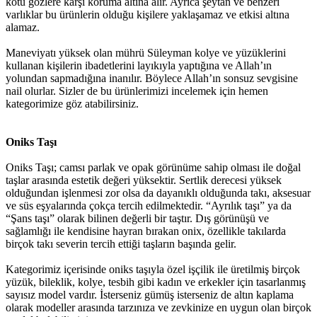
kötü gözlere karşı koruma altına alır. Ayrıca şeytan ve benzeri
varlıklar bu ürünlerin olduğu kişilere yaklaşamaz ve etkisi altına
alamaz.
Maneviyatı yüksek olan mührü Süleyman kolye ve yüzüklerini
kullanan kişilerin ibadetlerini layıkıyla yaptığına ve Allah’ın
yolundan sapmadığına inanılır. Böylece Allah’ın sonsuz sevgisine
nail olurlar. Sizler de bu ürünlerimizi incelemek için hemen
kategorimize göz atabilirsiniz.
Oniks Taşı
Oniks Taşı; camsı parlak ve opak görünüme sahip olması ile doğal
taşlar arasında estetik değeri yüksektir. Sertlik derecesi yüksek
olduğundan işlenmesi zor olsa da dayanıklı olduğunda takı, aksesuar
ve süs eşyalarında çokça tercih edilmektedir. “Ayrılık taşı” ya da
“Şans taşı” olarak bilinen değerli bir taştır. Dış görünüşü ve
sağlamlığı ile kendisine hayran bırakan onix, özellikle takılarda
birçok takı severin tercih ettiği taşların başında gelir.
Kategorimiz içerisinde oniks taşıyla özel işçilik ile üretilmiş birçok
yüzük, bileklik, kolye, tesbih gibi kadın ve erkekler için tasarlanmış
sayısız model vardır. İsterseniz gümüş isterseniz de altın kaplama
olarak modeller arasında tarzınıza ve zevkinize en uygun olan birçok