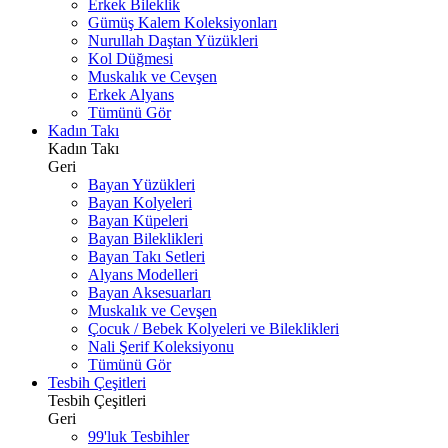
Erkek Bileklik
Gümüş Kalem Koleksiyonları
Nurullah Daştan Yüzükleri
Kol Düğmesi
Muskalık ve Cevşen
Erkek Alyans
Tümünü Gör
Kadın Takı
Kadın Takı
Geri
Bayan Yüzükleri
Bayan Kolyeleri
Bayan Küpeleri
Bayan Bileklikleri
Bayan Takı Setleri
Alyans Modelleri
Bayan Aksesuarları
Muskalık ve Cevşen
Çocuk / Bebek Kolyeleri ve Bileklikleri
Nali Şerif Koleksiyonu
Tümünü Gör
Tesbih Çeşitleri
Tesbih Çeşitleri
Geri
99'luk Tesbihler