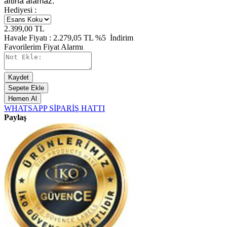
altına alamaz.
Hediyesi :
2.399,00
TL
Havale Fiyatı :
2.279,05
TL
%5
İndirim
Favorilerim
Fiyat Alarmı
Kaydet
Sepete Ekle
Hemen Al
WHATSAPP SİPARİŞ HATTI
Paylaş