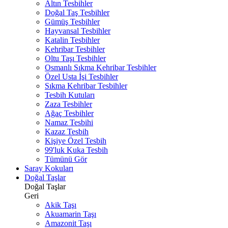
Altın Tesbihler
Doğal Taş Tesbihler
Gümüş Tesbihler
Hayvansal Tesbihler
Katalin Tesbihler
Kehribar Tesbihler
Oltu Taşı Tesbihler
Osmanlı Sıkma Kehribar Tesbihler
Özel Usta İşi Tesbihler
Sıkma Kehribar Tesbihler
Tesbih Kutuları
Zaza Tesbihler
Ağaç Tesbihler
Namaz Tesbihi
Kazaz Tesbih
Kişiye Özel Tesbih
99'luk Kuka Tesbih
Tümünü Gör
Saray Kokuları
Doğal Taşlar
Doğal Taşlar
Geri
Akik Taşı
Akuamarin Taşı
Amazonit Taşı