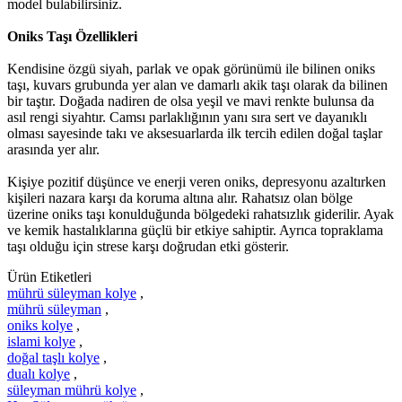
model bulabilirsiniz.
Oniks Taşı Özellikleri
Kendisine özgü siyah, parlak ve opak görünümü ile bilinen oniks
taşı, kuvars grubunda yer alan ve damarlı akik taşı olarak da bilinen
bir taştır. Doğada nadiren de olsa yeşil ve mavi renkte bulunsa da
asıl rengi siyahtır. Camsı parlaklığının yanı sıra sert ve dayanıklı
olması sayesinde takı ve aksesuarlarda ilk tercih edilen doğal taşlar
arasında yer alır.
Kişiye pozitif düşünce ve enerji veren oniks, depresyonu azaltırken
kişileri nazara karşı da koruma altına alır. Rahatsız olan bölge
üzerine oniks taşı konulduğunda bölgedeki rahatsızlık giderilir. Ayak
ve kemik hastalıklarına güçlü bir etkiye sahiptir. Ayrıca topraklama
taşı olduğu için strese karşı doğrudan etki gösterir.
Ürün Etiketleri
mührü süleyman kolye
,
mührü süleyman
,
oniks kolye
,
islami kolye
,
doğal taşlı kolye
,
dualı kolye
,
süleyman mührü kolye
,