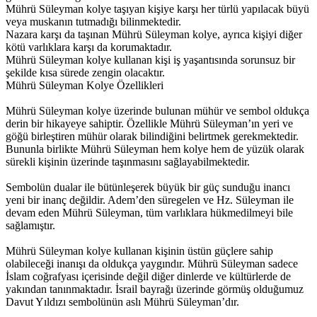
Mührü Süleyman kolye taşıyan kişiye karşı her türlü yapılacak büyü
veya muskanın tutmadığı bilinmektedir.
Nazara karşı da taşınan Mührü Süleyman kolye, ayrıca kişiyi diğer
kötü varlıklara karşı da korumaktadır.
Mührü Süleyman kolye kullanan kişi iş yaşantısında sorunsuz bir
şekilde kısa sürede zengin olacaktır.
Mührü Süleyman Kolye Özellikleri
Mührü Süleyman kolye üzerinde bulunan mühür ve sembol oldukça
derin bir hikayeye sahiptir. Özellikle Mührü Süleyman’ın yeri ve
göğü birleştiren mühür olarak bilindiğini belirtmek gerekmektedir.
Bununla birlikte Mührü Süleyman hem kolye hem de yüzük olarak
sürekli kişinin üzerinde taşınmasını sağlayabilmektedir.
Sembolün dualar ile bütünleşerek büyük bir güç sunduğu inancı
yeni bir inanç değildir. Adem’den süregelen ve Hz. Süleyman ile
devam eden Mührü Süleyman, tüm varlıklara hükmedilmeyi bile
sağlamıştır.
Mührü Süleyman kolye kullanan kişinin üstün güçlere sahip
olabileceği inanışı da oldukça yaygındır. Mührü Süleyman sadece
İslam coğrafyası içerisinde değil diğer dinlerde ve kültürlerde de
yakından tanınmaktadır. İsrail bayrağı üzerinde görmüş olduğumuz
Davut Yıldızı sembolünün aslı Mührü Süleyman’dır.