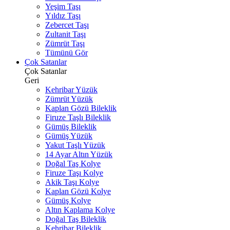
Yeşim Taşı
Yıldız Taşı
Zebercet Taşı
Zultanit Taşı
Zümrüt Taşı
Tümünü Gör
Çok Satanlar
Çok Satanlar
Geri
Kehribar Yüzük
Zümrüt Yüzük
Kaplan Gözü Bileklik
Firuze Taşlı Bileklik
Gümüş Bileklik
Gümüş Yüzük
Yakut Taşlı Yüzük
14 Ayar Altın Yüzük
Doğal Taş Kolye
Firuze Taşı Kolye
Akik Taşı Kolye
Kaplan Gözü Kolye
Gümüş Kolye
Altın Kaplama Kolye
Doğal Taş Bileklik
Kehribar Bileklik