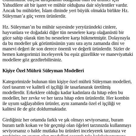
Yahudilere ait bir işaret ve mühür olduğuna dair söylentiler vardır.
Ancak bu mühürler, İslam dininde yeri büyük olmakla birlikte Hz.
Süleyman’a güç veren ürünlerdir.
Hz. Süleyman’ın bu mühür sayesinde yeryüzündeki cinlere,
hayvanlara ve doğadaki diğer tün nesnelere karşı olağanüstü bir
güce sahip olarak tüm bu nesnelere karşı hükmetmiştir. Dolayısıyla
da bu modeller şık görüntüsünün yanı sıra aynı zamanda dini ve
manevi değeri ile son derece önemli ve değerli ürünlerdir. Sizler de
hemen kategorimizi inceleyerek bu eşsiz güzellikte ve maneviyattaki
modellere göz gezdirebilirsiniz.
Kişiye Özel Mührü Süleyman Modelleri
Kategorimizde bulunan tüm kişiye özel mührü Süleyman modelleri,
özel tasarım ve kaliteli el işçiliği ile tasarlanarak üretilmiş
modellerdir. Erkeklere olduğu kadar kadınlara da hitap eden bu
modeller, her zevke ve her tarza hitap eden ürünlerdir. Her kombin
ile uyum sağlayabilen ürünler, aynı zamanda özel el işçiliği ve
kalitesi ile de göz doldurmaktadır.
Girdiğiniz her ortamda farklı ve şık olmayı seviyorsanız, buram
buram tarih kokan ve bir geçmişi olan öğeleri tarzınızda kullanmayı
seviyorsanız o halde mutlaka bu ürünleri inceleyerek tarzınıza ve