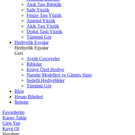
Akik Taşı Bileklik
Safir Yüzük
Firuze Taşı Yüzük
Ametist Yüzük
Akik Taşı Yüzük
Doğal Taşlı Yüzük
Tümünü Gör
Hediyelik Eşyalar
Hediyelik Eşyalar
Geri
Ayetli Çerçeveler
Biblolar
Kişiye Özel Hediye
Nargile Modelleri ve Gümüş Sipsi
Sedefli Hediyelikler
Tümünü Gör
Blog
Hesap Bilgileri
İletişim
Favorilerim
Kargo Takip
Giriş Yap
Kayıt Ol
Hesabım