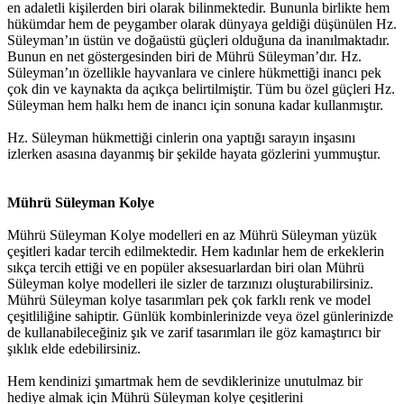
en adaletli kişilerden biri olarak bilinmektedir. Bununla birlikte hem
hükümdar hem de peygamber olarak dünyaya geldiği düşünülen Hz.
Süleyman’ın üstün ve doğaüstü güçleri olduğuna da inanılmaktadır.
Bunun en net göstergesinden biri de Mührü Süleyman’dır. Hz.
Süleyman’ın özellikle hayvanlara ve cinlere hükmettiği inancı pek
çok din ve kaynakta da açıkça belirtilmiştir. Tüm bu özel güçleri Hz.
Süleyman hem halkı hem de inancı için sonuna kadar kullanmıştır.
Hz. Süleyman hükmettiği cinlerin ona yaptığı sarayın inşasını
izlerken asasına dayanmış bir şekilde hayata gözlerini yummuştur.
Mührü Süleyman Kolye
Mührü Süleyman Kolye modelleri en az Mührü Süleyman yüzük
çeşitleri kadar tercih edilmektedir. Hem kadınlar hem de erkeklerin
sıkça tercih ettiği ve en popüler aksesuarlardan biri olan Mührü
Süleyman kolye modelleri ile sizler de tarzınızı oluşturabilirsiniz.
Mührü Süleyman kolye tasarımları pek çok farklı renk ve model
çeşitliliğine sahiptir. Günlük kombinlerinizde veya özel günlerinizde
de kullanabileceğiniz şık ve zarif tasarımları ile göz kamaştırıcı bir
şıklık elde edebilirsiniz.
Hem kendinizi şımartmak hem de sevdiklerinize unutulmaz bir
hediye almak için Mührü Süleyman kolye çeşitlerini