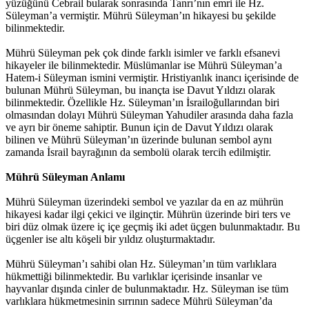
yüzüğünü Cebrail bularak sonrasında Tanrı’nın emri ile Hz.
Süleyman’a vermiştir. Mührü Süleyman’ın hikayesi bu şekilde
bilinmektedir.
Mührü Süleyman pek çok dinde farklı isimler ve farklı efsanevi
hikayeler ile bilinmektedir. Müslümanlar ise Mührü Süleyman’a
Hatem-i Süleyman ismini vermiştir. Hristiyanlık inancı içerisinde de
bulunan Mührü Süleyman, bu inançta ise Davut Yıldızı olarak
bilinmektedir. Özellikle Hz. Süleyman’ın İsrailoğullarından biri
olmasından dolayı Mührü Süleyman Yahudiler arasında daha fazla
ve ayrı bir öneme sahiptir. Bunun için de Davut Yıldızı olarak
bilinen ve Mührü Süleyman’ın üzerinde bulunan sembol aynı
zamanda İsrail bayrağının da sembolü olarak tercih edilmiştir.
Mührü Süleyman Anlamı
Mührü Süleyman üzerindeki sembol ve yazılar da en az mührün
hikayesi kadar ilgi çekici ve ilginçtir. Mührün üzerinde biri ters ve
biri düz olmak üzere iç içe geçmiş iki adet üçgen bulunmaktadır. Bu
üçgenler ise altı köşeli bir yıldız oluşturmaktadır.
Mührü Süleyman’ı sahibi olan Hz. Süleyman’ın tüm varlıklara
hükmettiği bilinmektedir. Bu varlıklar içerisinde insanlar ve
hayvanlar dışında cinler de bulunmaktadır. Hz. Süleyman ise tüm
varlıklara hükmetmesinin sırrının sadece Mührü Süleyman’da