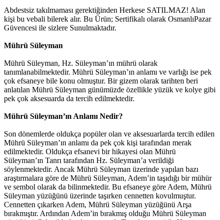
Abdestsiz takılmaması gerektiğinden Herkese SATILMAZ! Alan
kişi bu vebali bilerek alır. Bu Ürün; Sertifikalı olarak OsmanlıPazar
Güvencesi ile sizlere Sunulmaktadır.
Mührü Süleyman
Mührü Süleyman, Hz. Süleyman’ın mührü olarak
tanımlanabilmektedir. Mührü Süleyman’ın anlamı ve varlığı ise pek
çok efsaneye bile konu olmuştur. Bir gizem olarak tarihten beri
anlatılan Mührü Süleyman günümüzde özellikle yüzük ve kolye gibi
pek çok aksesuarda da tercih edilmektedir.
Mührü Süleyman’ın Anlamı Nedir?
Son dönemlerde oldukça popüler olan ve aksesuarlarda tercih edilen
Mührü Süleyman’ın anlamı da pek çok kişi tarafından merak
edilmektedir. Oldukça efsanevi bir hikayesi olan Mührü
Süleyman’ın Tanrı tarafından Hz. Süleyman’a verildiği
söylenmektedir. Ancak Mührü Süleyman üzerinde yapılan bazı
araştırmalara göre de Mührü Süleyman, Adem’in taşıdığı bir mühür
ve sembol olarak da bilinmektedir. Bu efsaneye göre Adem, Mührü
Süleyman yüzüğünü üzerinde taşırken cennetten kovulmuştur.
Cennetten çıkarken Adem, Mührü Süleyman yüzüğünü Arşa
bırakmıştır. Ardından Adem’in bırakmış olduğu Mührü Süleyman