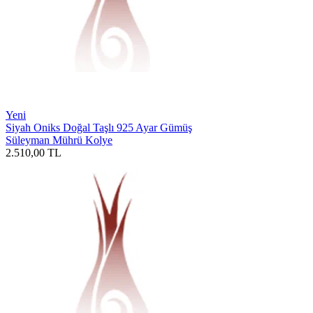
Yeni
Siyah Oniks Doğal Taşlı 925 Ayar Gümüş
Süleyman Mührü Kolye
2.510,00
TL