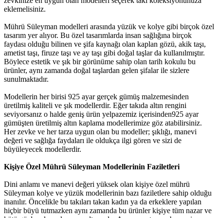
zevkinize en uygun olan modelleri seçerek takı koleksiyonunuza
eklemelisiniz.
Mührü Süleyman modelleri arasında yüzük ve kolye gibi birçok özel
tasarım yer alıyor. Bu özel tasarımlarda insan sağlığına birçok
faydası olduğu bilinen ve şifa kaynağı olan kaplan gözü, akik taşı,
ametist taşı, firuze taşı ve ay taşı gibi doğal taşlar da kullanılmıştır.
Böylece estetik ve şık bir görünüme sahip olan tarih kokulu bu
ürünler, aynı zamanda doğal taşlardan gelen şifalar ile sizlere
sunulmaktadır.
Modellerin her birisi 925 ayar gerçek gümüş malzemesinden
üretilmiş kaliteli ve şık modellerdir. Eğer takıda altın rengini
seviyorsanız o halde geniş ürün yelpazemiz içerisinden925 ayar
gümüşten üretilmiş altın kaplama modellerimize göz atabilirsiniz.
Her zevke ve her tarza uygun olan bu modeller; şıklığı, manevi
değeri ve sağlığa faydaları ile oldukça ilgi gören ve sizi de
büyüleyecek modellerdir.
Kişiye Özel Mührü Süleyman Modellerinin Faziletleri
Dini anlamı ve manevi değeri yüksek olan kişiye özel mührü
Süleyman kolye ve yüzük modellerinin bazı faziletlere sahip olduğu
inanılır. Öncelikle bu takıları takan kadın ya da erkeklere yapılan
hiçbir büyü tutmazken aynı zamanda bu ürünler kişiye tüm nazar ve