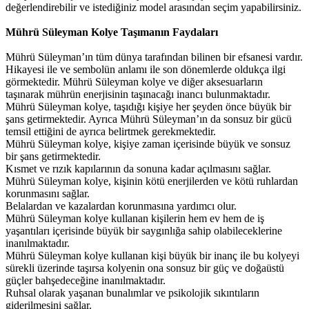
değerlendirebilir ve istediğiniz model arasından seçim yapabilirsiniz.
Mührü Süleyman Kolye Taşımanın Faydaları
Mührü Süleyman’ın tüm dünya tarafından bilinen bir efsanesi vardır.
Hikayesi ile ve sembolün anlamı ile son dönemlerde oldukça ilgi
görmektedir. Mührü Süleyman kolye ve diğer aksesuarların
taşınarak mührün enerjisinin taşınacağı inancı bulunmaktadır.
Mührü Süleyman kolye, taşıdığı kişiye her şeyden önce büyük bir
şans getirmektedir. Ayrıca Mührü Süleyman’ın da sonsuz bir gücü
temsil ettiğini de ayrıca belirtmek gerekmektedir.
Mührü Süleyman kolye, kişiye zaman içerisinde büyük ve sonsuz
bir şans getirmektedir.
Kısmet ve rızık kapılarının da sonuna kadar açılmasını sağlar.
Mührü Süleyman kolye, kişinin kötü enerjilerden ve kötü ruhlardan
korunmasını sağlar.
Belalardan ve kazalardan korunmasına yardımcı olur.
Mührü Süleyman kolye kullanan kişilerin hem ev hem de iş
yaşantıları içerisinde büyük bir saygınlığa sahip olabileceklerine
inanılmaktadır.
Mührü Süleyman kolye kullanan kişi büyük bir inanç ile bu kolyeyi
sürekli üzerinde taşırsa kolyenin ona sonsuz bir güç ve doğaüstü
güçler bahşedeceğine inanılmaktadır.
Ruhsal olarak yaşanan bunalımlar ve psikolojik sıkıntıların
giderilmesini sağlar.