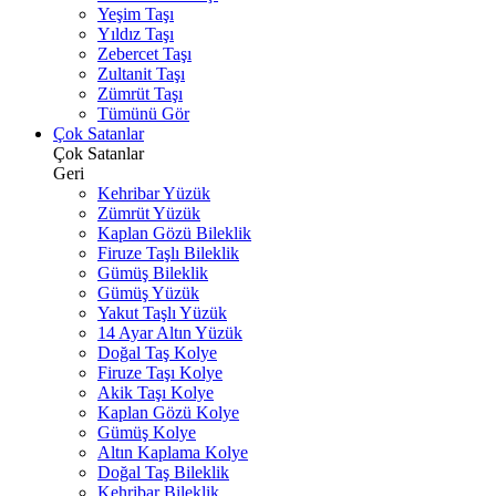
Yeşim Taşı
Yıldız Taşı
Zebercet Taşı
Zultanit Taşı
Zümrüt Taşı
Tümünü Gör
Çok Satanlar
Çok Satanlar
Geri
Kehribar Yüzük
Zümrüt Yüzük
Kaplan Gözü Bileklik
Firuze Taşlı Bileklik
Gümüş Bileklik
Gümüş Yüzük
Yakut Taşlı Yüzük
14 Ayar Altın Yüzük
Doğal Taş Kolye
Firuze Taşı Kolye
Akik Taşı Kolye
Kaplan Gözü Kolye
Gümüş Kolye
Altın Kaplama Kolye
Doğal Taş Bileklik
Kehribar Bileklik