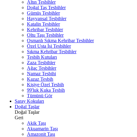
Altın Tesbihler
Doğal Taş Tesbihler
Gümüş Tesbihler
Hayvansal Tesbihler
Katalin Tesbihler
Kehribar Tesbihler
Oltu Taşı Tesbihler
Osmanlı Sıkma Kehribar Tesbihler
Özel Usta İşi Tesbihler
Sıkma Kehribar Tesbihler
Tesbih Kutuları
Zaza Tesbihler
Ağaç Tesbihler
Namaz Tesbihi
Kazaz Tesbih
Kişiye Özel Tesbih
99'luk Kuka Tesbih
Tümünü Gör
Saray Kokuları
Doğal Taşlar
Doğal Taşlar
Geri
Akik Taşı
Akuamarin Taşı
Amazonit Taşı