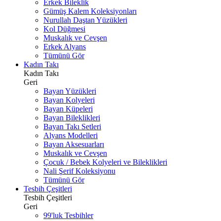
Erkek Bileklik
Gümüş Kalem Koleksiyonları
Nurullah Daştan Yüzükleri
Kol Düğmesi
Muskalık ve Cevşen
Erkek Alyans
Tümünü Gör
Kadın Takı
Kadın Takı
Geri
Bayan Yüzükleri
Bayan Kolyeleri
Bayan Küpeleri
Bayan Bileklikleri
Bayan Takı Setleri
Alyans Modelleri
Bayan Aksesuarları
Muskalık ve Cevşen
Çocuk / Bebek Kolyeleri ve Bileklikleri
Nali Şerif Koleksiyonu
Tümünü Gör
Tesbih Çeşitleri
Tesbih Çeşitleri
Geri
99'luk Tesbihler