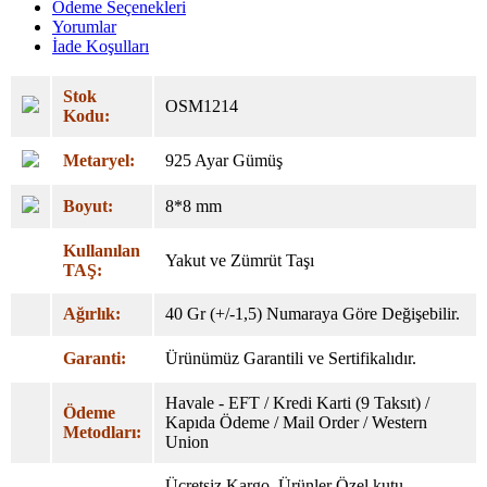
Ödeme Seçenekleri
Yorumlar
İade Koşulları
Stok
OSM1214
Kodu:
Metaryel:
925 Ayar Gümüş
Boyut:
8*8 mm
Kullanılan
Yakut ve Zümrüt Taşı
TAŞ:
Ağırlık:
40 Gr (+/-1,5) Numaraya Göre Değişebilir.
Garanti:
Ürünümüz Garantili ve Sertifikalıdır.
Havale - EFT / Kredi Karti (9 Taksıt) /
Ödeme
Kapıda Ödeme / Mail Order / Western
Metodları:
Union
Ücretsiz Kargo. Ürünler Özel
kutu