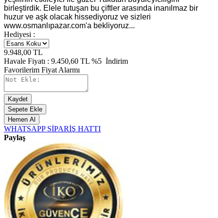
birleştirdik. Elele tutuşan bu çiftler arasında inanılmaz bir
huzur ve aşk olacak hissediyoruz ve sizleri
www.osmanlıpazar.com'a bekliyoruz...
Hediyesi :
9.948,00
TL
Havale Fiyatı :
9.450,60
TL
%5
İndirim
Favorilerim
Fiyat Alarmı
Kaydet
Sepete Ekle
Hemen Al
WHATSAPP SİPARİŞ HATTI
Paylaş