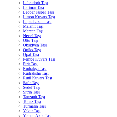
Labradorit Taşı
Larimar Taşı
Leopar Jasper Taşı
Limon Kuvars Taşı
Lapis Lazuli Taşı
Malahit Taşı
Mercan Taşı
Necef Taşı
Oltu Taşı
Obsidyen Taşı
Oniks Taşı
Opal Taşı
Pembe Kuvars Taşı
Pirit Taşı
Rudrakşa Taşı
Rudraksha Taşı
Rutil Kuvars Taşı
Safir Taşı
Sedef Taşı
Sitrin Taşı
Tanzanit Taşı
Topaz Taşı
Turmalin Taşı
Yakut Taşı
Yemen Akik Taşı