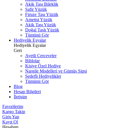
Akik Taşı Bileklik
Safir Yüzük
Firuze Taşı Yüzük
Ametist Yüzük
Akik Taşı Yüzük
Doğal Taşlı Yüzük
Tümünü Gör
Hediyelik Eşyalar
Hediyelik Eşyalar
Geri
Ayetli Çerçeveler
Biblolar
Kişiye Özel Hediye
Nargile Modelleri ve Gümüş Sipsi
Sedefli Hediyelikler
Tümünü Gör
Blog
Hesap Bilgileri
İletişim
Favorilerim
Kargo Takip
Giriş Yap
Kayıt Ol
Hesabım