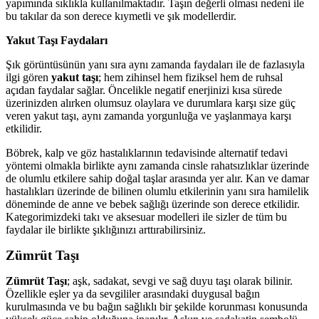
yapımında sıklıkla kullanılmaktadır. Taşın değerli olması nedeni ile
bu takılar da son derece kıymetli ve şık modellerdir.
Yakut Taşı Faydaları
Şık görüntüsünün yanı sıra aynı zamanda faydaları ile de fazlasıyla
ilgi gören
yakut taşı
; hem zihinsel hem fiziksel hem de ruhsal
açıdan faydalar sağlar. Öncelikle negatif enerjinizi kısa sürede
üzerinizden alırken olumsuz olaylara ve durumlara karşı size güç
veren yakut taşı, aynı zamanda yorgunluğa ve yaşlanmaya karşı
etkilidir.
Böbrek, kalp ve göz hastalıklarının tedavisinde alternatif tedavi
yöntemi olmakla birlikte aynı zamanda cinsle rahatsızlıklar üzerinde
de olumlu etkilere sahip doğal taşlar arasında yer alır. Kan ve damar
hastalıkları üzerinde de bilinen olumlu etkilerinin yanı sıra hamilelik
döneminde de anne ve bebek sağlığı üzerinde son derece etkilidir.
Kategorimizdeki takı ve aksesuar modelleri ile sizler de tüm bu
faydalar ile birlikte şıklığınızı arttırabilirsiniz.
Zümrüt Taşı
Zümrüt Taşı
; aşk, sadakat, sevgi ve sağ duyu taşı olarak bilinir.
Özellikle eşler ya da sevgililer arasındaki duygusal bağın
kurulmasında ve bu bağın sağlıklı bir şekilde korunması konusunda