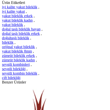
Ürün Etiketleri
iyi kalite yakut bileklik
,
iyi kalite yakut
,
yakut bileklik erkek
,
yakut bileklik kadın
,
yakut bileklik
,
doğal taşlı bileklik bayan
,
doğal taşlı bileklik erkek
,
doğaltaşlı bileklik
,
bileklik
,
orijinal yakut bileklik
,
yakut bileklik 8mm
,
zümrüt bileklik erkek
,
zümrüt bileklik kadın
,
sevgili kombinleri
,
sevgili bilekliği
,
sevgili kombin bileklik
,
çift bilekliği
Benzer Ürünler