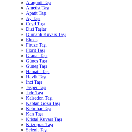
Aragonit Taşı
Ametist Taşı
Apatit Taşı
Ay Taşı
Ceyd Taşı
Dizi Taşlar
Dumanlı Kuvars Taşı
Elmas
Firuze Taşı
Florit Taşı
Granat Taşı
Güneş Taşı
Güneş Taşı
Hamatit Taşı
Havlit Taşı
İnci Taşı
Jasper Taşı
Jade Taşı
Kalsedon Taşı
Kaplan Gözü Taşı
Kehribar Taşı
Kan Taşı
Kristal Kuvars Taşı
Krizopras Taşı
Selenit Taşı