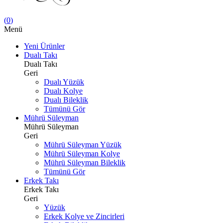
(
0
)
Menü
Yeni Ürünler
Dualı Takı
Dualı Takı
Geri
Dualı Yüzük
Dualı Kolye
Dualı Bileklik
Tümünü Gör
Mührü Süleyman
Mührü Süleyman
Geri
Mührü Süleyman Yüzük
Mührü Süleyman Kolye
Mührü Süleyman Bileklik
Tümünü Gör
Erkek Takı
Erkek Takı
Geri
Yüzük
Erkek Kolye ve Zincirleri