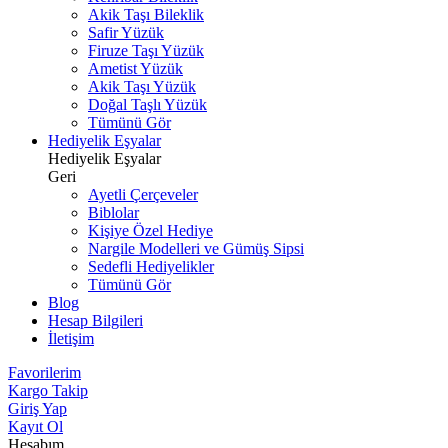
Akik Taşı Bileklik
Safir Yüzük
Firuze Taşı Yüzük
Ametist Yüzük
Akik Taşı Yüzük
Doğal Taşlı Yüzük
Tümünü Gör
Hediyelik Eşyalar
Hediyelik Eşyalar
Geri
Ayetli Çerçeveler
Biblolar
Kişiye Özel Hediye
Nargile Modelleri ve Gümüş Sipsi
Sedefli Hediyelikler
Tümünü Gör
Blog
Hesap Bilgileri
İletişim
Favorilerim
Kargo Takip
Giriş Yap
Kayıt Ol
Hesabım