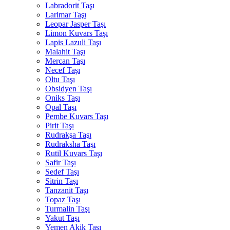
Labradorit Taşı
Larimar Taşı
Leopar Jasper Taşı
Limon Kuvars Taşı
Lapis Lazuli Taşı
Malahit Taşı
Mercan Taşı
Necef Taşı
Oltu Taşı
Obsidyen Taşı
Oniks Taşı
Opal Taşı
Pembe Kuvars Taşı
Pirit Taşı
Rudrakşa Taşı
Rudraksha Taşı
Rutil Kuvars Taşı
Safir Taşı
Sedef Taşı
Sitrin Taşı
Tanzanit Taşı
Topaz Taşı
Turmalin Taşı
Yakut Taşı
Yemen Akik Taşı