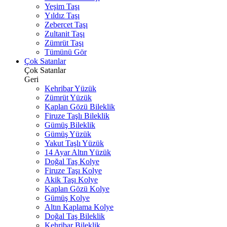
Yeşim Taşı
Yıldız Taşı
Zebercet Taşı
Zultanit Taşı
Zümrüt Taşı
Tümünü Gör
Çok Satanlar
Çok Satanlar
Geri
Kehribar Yüzük
Zümrüt Yüzük
Kaplan Gözü Bileklik
Firuze Taşlı Bileklik
Gümüş Bileklik
Gümüş Yüzük
Yakut Taşlı Yüzük
14 Ayar Altın Yüzük
Doğal Taş Kolye
Firuze Taşı Kolye
Akik Taşı Kolye
Kaplan Gözü Kolye
Gümüş Kolye
Altın Kaplama Kolye
Doğal Taş Bileklik
Kehribar Bileklik