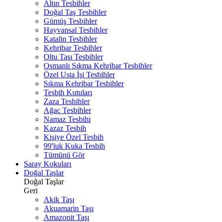
Altın Tesbihler
Doğal Taş Tesbihler
Gümüş Tesbihler
Hayvansal Tesbihler
Katalin Tesbihler
Kehribar Tesbihler
Oltu Taşı Tesbihler
Osmanlı Sıkma Kehribar Tesbihler
Özel Usta İşi Tesbihler
Sıkma Kehribar Tesbihler
Tesbih Kutuları
Zaza Tesbihler
Ağaç Tesbihler
Namaz Tesbihi
Kazaz Tesbih
Kişiye Özel Tesbih
99'luk Kuka Tesbih
Tümünü Gör
Saray Kokuları
Doğal Taşlar
Doğal Taşlar
Geri
Akik Taşı
Akuamarin Taşı
Amazonit Taşı