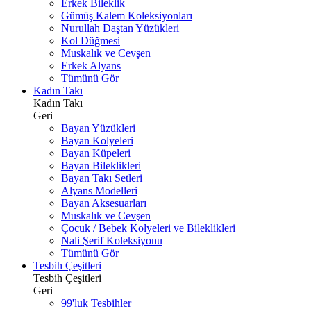
Erkek Bileklik
Gümüş Kalem Koleksiyonları
Nurullah Daştan Yüzükleri
Kol Düğmesi
Muskalık ve Cevşen
Erkek Alyans
Tümünü Gör
Kadın Takı
Kadın Takı
Geri
Bayan Yüzükleri
Bayan Kolyeleri
Bayan Küpeleri
Bayan Bileklikleri
Bayan Takı Setleri
Alyans Modelleri
Bayan Aksesuarları
Muskalık ve Cevşen
Çocuk / Bebek Kolyeleri ve Bileklikleri
Nali Şerif Koleksiyonu
Tümünü Gör
Tesbih Çeşitleri
Tesbih Çeşitleri
Geri
99'luk Tesbihler