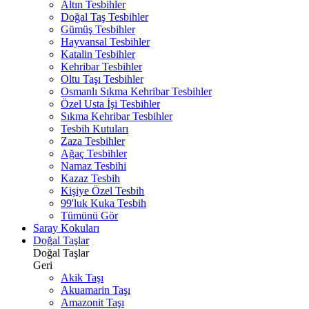
Altın Tesbihler
Doğal Taş Tesbihler
Gümüş Tesbihler
Hayvansal Tesbihler
Katalin Tesbihler
Kehribar Tesbihler
Oltu Taşı Tesbihler
Osmanlı Sıkma Kehribar Tesbihler
Özel Usta İşi Tesbihler
Sıkma Kehribar Tesbihler
Tesbih Kutuları
Zaza Tesbihler
Ağaç Tesbihler
Namaz Tesbihi
Kazaz Tesbih
Kişiye Özel Tesbih
99'luk Kuka Tesbih
Tümünü Gör
Saray Kokuları
Doğal Taşlar
Doğal Taşlar
Geri
Akik Taşı
Akuamarin Taşı
Amazonit Taşı