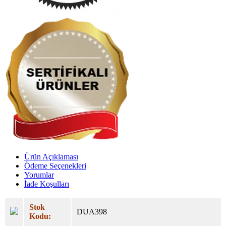
Ürün Açıklaması
Ödeme Seçenekleri
Yorumlar
İade Koşulları
Stok
DUA398
Kodu: