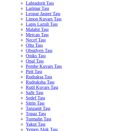
Labradorit Taşı
Larimar Taşı
Leopar Jasper Taşı
Limon Kuvars Taşı
Lapis Lazuli Taşı
Malahit Taşı
Mercan Taşı
Necef Taşı
Oltu Taşı
Obsidyen Taşı
Oniks Taşı
Opal Taşı
Pembe Kuvars Taşı
Pirit Taşı
Rudrakşa Taşı
Rudraksha Taşı
Rutil Kuvars Taşı
Safir Taşı
Sedef Taşı
Sitrin Taşı
Tanzanit Taşı
Topaz Taşı
Turmalin Taşı
Yakut Taşı
Yemen Akik Taşı