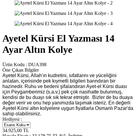
Ayetel Kürsi El Yazması 14
Ayar Altın Kolye
Ürün Kodu :
DUA398
Öne Çıkan Bilgiler
Ayetel Kürsi, Allah'ın kudretini, sıfatlarını ve yüceliğini
anlatan, içerisinde pek kıymetli bilgileri barındıran bir
hazinedir. Ruhu ve bedeni şifalandıran Ayet-el Kürsi duası
için Peygamberimiz (s.a.v.) pek çok nasihatte bulunmuş,
kendisi de bu duayı sık sık tekrar etmiştir. Bizler de bu duaya
değer verir ve onu hep yanımızda taşımak isteriz. En değerli
Ayetel Kürsi altın kolyelere uygun fiyatlarla Osmanlı Pazar'da
sahip olabilirsiniz.
Hediyesi :
34.925,00
TL
Havale Fiyatı :
33.178,75
TL
%5
İndirim