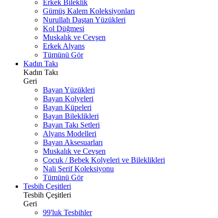
Erkek Bileklik
Gümüş Kalem Koleksiyonları
Nurullah Daştan Yüzükleri
Kol Düğmesi
Muskalık ve Cevşen
Erkek Alyans
Tümünü Gör
Kadın Takı
Kadın Takı
Geri
Bayan Yüzükleri
Bayan Kolyeleri
Bayan Küpeleri
Bayan Bileklikleri
Bayan Takı Setleri
Alyans Modelleri
Bayan Aksesuarları
Muskalık ve Cevşen
Çocuk / Bebek Kolyeleri ve Bileklikleri
Nali Şerif Koleksiyonu
Tümünü Gör
Tesbih Çeşitleri
Tesbih Çeşitleri
Geri
99'luk Tesbihler