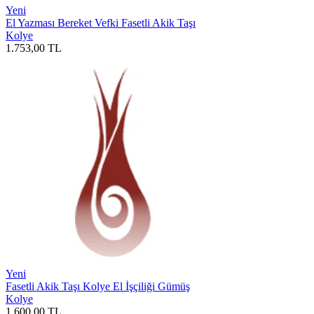
Yeni
El Yazması Bereket Vefki Fasetli Akik Taşı
Kolye
1.753,00
TL
Yeni
Fasetli Akik Taşı Kolye El İşçiliği Gümüş
Kolye
1.600,00
TL