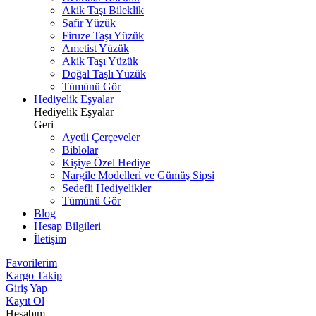
Akik Taşı Bileklik
Safir Yüzük
Firuze Taşı Yüzük
Ametist Yüzük
Akik Taşı Yüzük
Doğal Taşlı Yüzük
Tümünü Gör
Hediyelik Eşyalar
Hediyelik Eşyalar
Geri
Ayetli Çerçeveler
Biblolar
Kişiye Özel Hediye
Nargile Modelleri ve Gümüş Sipsi
Sedefli Hediyelikler
Tümünü Gör
Blog
Hesap Bilgileri
İletişim
Favorilerim
Kargo Takip
Giriş Yap
Kayıt Ol
Hesabım