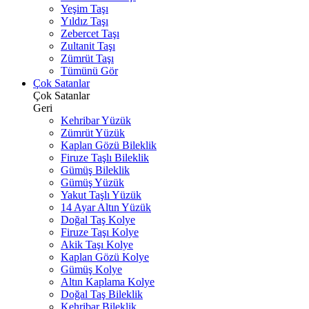
Yeşim Taşı
Yıldız Taşı
Zebercet Taşı
Zultanit Taşı
Zümrüt Taşı
Tümünü Gör
Çok Satanlar
Çok Satanlar
Geri
Kehribar Yüzük
Zümrüt Yüzük
Kaplan Gözü Bileklik
Firuze Taşlı Bileklik
Gümüş Bileklik
Gümüş Yüzük
Yakut Taşlı Yüzük
14 Ayar Altın Yüzük
Doğal Taş Kolye
Firuze Taşı Kolye
Akik Taşı Kolye
Kaplan Gözü Kolye
Gümüş Kolye
Altın Kaplama Kolye
Doğal Taş Bileklik
Kehribar Bileklik