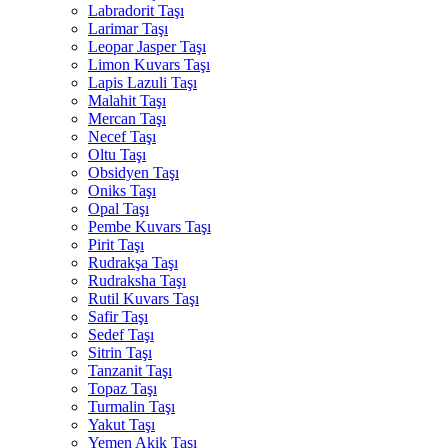
Labradorit Taşı
Larimar Taşı
Leopar Jasper Taşı
Limon Kuvars Taşı
Lapis Lazuli Taşı
Malahit Taşı
Mercan Taşı
Necef Taşı
Oltu Taşı
Obsidyen Taşı
Oniks Taşı
Opal Taşı
Pembe Kuvars Taşı
Pirit Taşı
Rudrakşa Taşı
Rudraksha Taşı
Rutil Kuvars Taşı
Safir Taşı
Sedef Taşı
Sitrin Taşı
Tanzanit Taşı
Topaz Taşı
Turmalin Taşı
Yakut Taşı
Yemen Akik Taşı