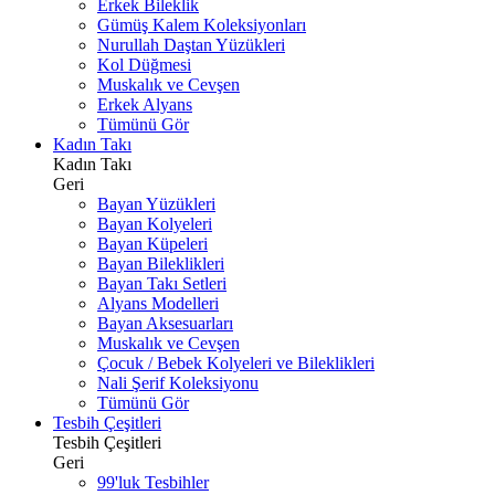
Erkek Bileklik
Gümüş Kalem Koleksiyonları
Nurullah Daştan Yüzükleri
Kol Düğmesi
Muskalık ve Cevşen
Erkek Alyans
Tümünü Gör
Kadın Takı
Kadın Takı
Geri
Bayan Yüzükleri
Bayan Kolyeleri
Bayan Küpeleri
Bayan Bileklikleri
Bayan Takı Setleri
Alyans Modelleri
Bayan Aksesuarları
Muskalık ve Cevşen
Çocuk / Bebek Kolyeleri ve Bileklikleri
Nali Şerif Koleksiyonu
Tümünü Gör
Tesbih Çeşitleri
Tesbih Çeşitleri
Geri
99'luk Tesbihler