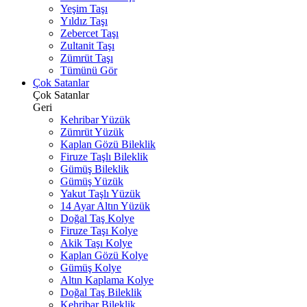
Yeşim Taşı
Yıldız Taşı
Zebercet Taşı
Zultanit Taşı
Zümrüt Taşı
Tümünü Gör
Çok Satanlar
Çok Satanlar
Geri
Kehribar Yüzük
Zümrüt Yüzük
Kaplan Gözü Bileklik
Firuze Taşlı Bileklik
Gümüş Bileklik
Gümüş Yüzük
Yakut Taşlı Yüzük
14 Ayar Altın Yüzük
Doğal Taş Kolye
Firuze Taşı Kolye
Akik Taşı Kolye
Kaplan Gözü Kolye
Gümüş Kolye
Altın Kaplama Kolye
Doğal Taş Bileklik
Kehribar Bileklik