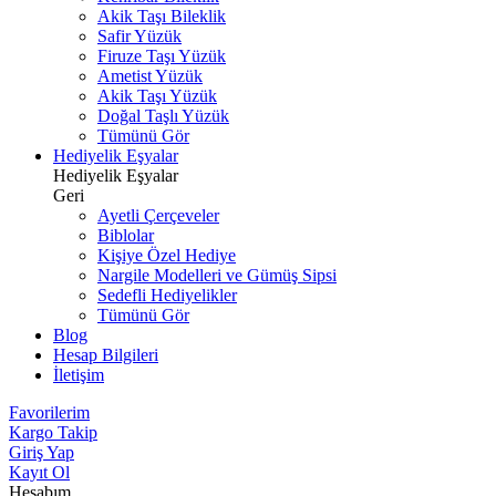
Akik Taşı Bileklik
Safir Yüzük
Firuze Taşı Yüzük
Ametist Yüzük
Akik Taşı Yüzük
Doğal Taşlı Yüzük
Tümünü Gör
Hediyelik Eşyalar
Hediyelik Eşyalar
Geri
Ayetli Çerçeveler
Biblolar
Kişiye Özel Hediye
Nargile Modelleri ve Gümüş Sipsi
Sedefli Hediyelikler
Tümünü Gör
Blog
Hesap Bilgileri
İletişim
Favorilerim
Kargo Takip
Giriş Yap
Kayıt Ol
Hesabım