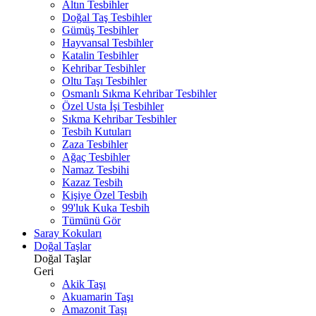
Altın Tesbihler
Doğal Taş Tesbihler
Gümüş Tesbihler
Hayvansal Tesbihler
Katalin Tesbihler
Kehribar Tesbihler
Oltu Taşı Tesbihler
Osmanlı Sıkma Kehribar Tesbihler
Özel Usta İşi Tesbihler
Sıkma Kehribar Tesbihler
Tesbih Kutuları
Zaza Tesbihler
Ağaç Tesbihler
Namaz Tesbihi
Kazaz Tesbih
Kişiye Özel Tesbih
99'luk Kuka Tesbih
Tümünü Gör
Saray Kokuları
Doğal Taşlar
Doğal Taşlar
Geri
Akik Taşı
Akuamarin Taşı
Amazonit Taşı