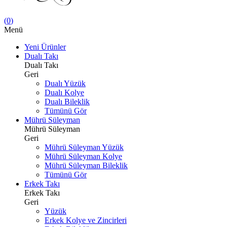
(
0
)
Menü
Yeni Ürünler
Dualı Takı
Dualı Takı
Geri
Dualı Yüzük
Dualı Kolye
Dualı Bileklik
Tümünü Gör
Mührü Süleyman
Mührü Süleyman
Geri
Mührü Süleyman Yüzük
Mührü Süleyman Kolye
Mührü Süleyman Bileklik
Tümünü Gör
Erkek Takı
Erkek Takı
Geri
Yüzük
Erkek Kolye ve Zincirleri