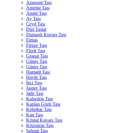
Aragonit Taşı
Ametist Taşı
Apatit Taşı
Ay Taşı
Ceyd Taşı
Dizi Taşlar
Dumanlı Kuvars Taşı
Elmas
Firuze Taşı
Florit Taşı
Granat Taşı
Güneş Taşı
Güneş Taşı
Hamatit Taşı
Havlit Taşı
İnci Taşı
Jasper Taşı
Jade Taşı
Kalsedon Taşı
Kaplan Gözü Taşı
Kehribar Taşı
Kan Taşı
Kristal Kuvars Taşı
Krizopras Taşı
Selenit Taşı