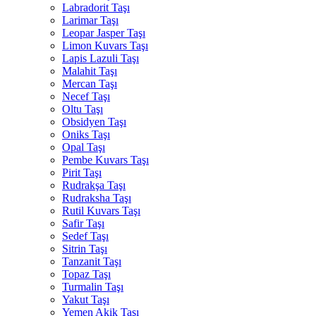
Labradorit Taşı
Larimar Taşı
Leopar Jasper Taşı
Limon Kuvars Taşı
Lapis Lazuli Taşı
Malahit Taşı
Mercan Taşı
Necef Taşı
Oltu Taşı
Obsidyen Taşı
Oniks Taşı
Opal Taşı
Pembe Kuvars Taşı
Pirit Taşı
Rudrakşa Taşı
Rudraksha Taşı
Rutil Kuvars Taşı
Safir Taşı
Sedef Taşı
Sitrin Taşı
Tanzanit Taşı
Topaz Taşı
Turmalin Taşı
Yakut Taşı
Yemen Akik Taşı