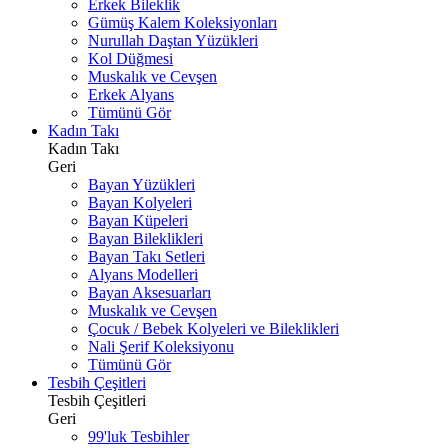
Erkek Bileklik
Gümüş Kalem Koleksiyonları
Nurullah Daştan Yüzükleri
Kol Düğmesi
Muskalık ve Cevşen
Erkek Alyans
Tümünü Gör
Kadın Takı
Kadın Takı
Geri
Bayan Yüzükleri
Bayan Kolyeleri
Bayan Küpeleri
Bayan Bileklikleri
Bayan Takı Setleri
Alyans Modelleri
Bayan Aksesuarları
Muskalık ve Cevşen
Çocuk / Bebek Kolyeleri ve Bileklikleri
Nali Şerif Koleksiyonu
Tümünü Gör
Tesbih Çeşitleri
Tesbih Çeşitleri
Geri
99'luk Tesbihler