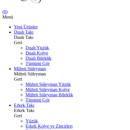
(
0
)
Menü
Yeni Ürünler
Dualı Takı
Dualı Takı
Geri
Dualı Yüzük
Dualı Kolye
Dualı Bileklik
Tümünü Gör
Mührü Süleyman
Mührü Süleyman
Geri
Mührü Süleyman Yüzük
Mührü Süleyman Kolye
Mührü Süleyman Bileklik
Tümünü Gör
Erkek Takı
Erkek Takı
Geri
Yüzük
Erkek Kolye ve Zincirleri