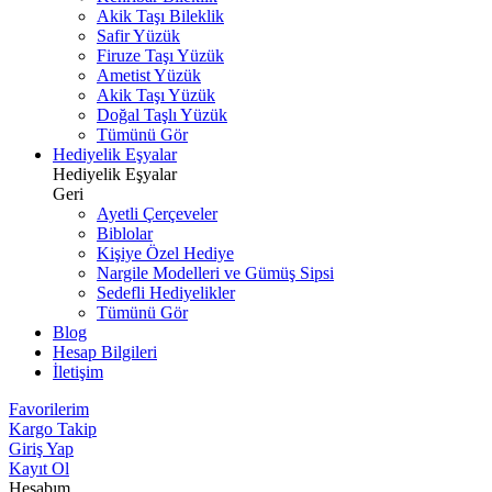
Akik Taşı Bileklik
Safir Yüzük
Firuze Taşı Yüzük
Ametist Yüzük
Akik Taşı Yüzük
Doğal Taşlı Yüzük
Tümünü Gör
Hediyelik Eşyalar
Hediyelik Eşyalar
Geri
Ayetli Çerçeveler
Biblolar
Kişiye Özel Hediye
Nargile Modelleri ve Gümüş Sipsi
Sedefli Hediyelikler
Tümünü Gör
Blog
Hesap Bilgileri
İletişim
Favorilerim
Kargo Takip
Giriş Yap
Kayıt Ol
Hesabım