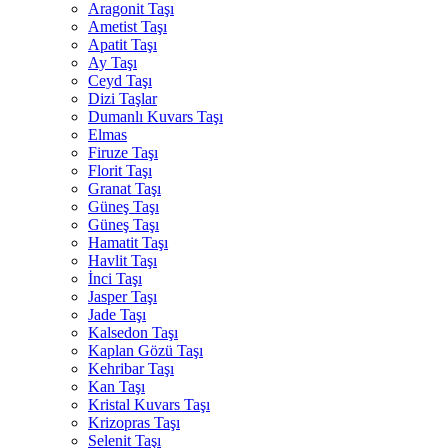
Aragonit Taşı
Ametist Taşı
Apatit Taşı
Ay Taşı
Ceyd Taşı
Dizi Taşlar
Dumanlı Kuvars Taşı
Elmas
Firuze Taşı
Florit Taşı
Granat Taşı
Güneş Taşı
Güneş Taşı
Hamatit Taşı
Havlit Taşı
İnci Taşı
Jasper Taşı
Jade Taşı
Kalsedon Taşı
Kaplan Gözü Taşı
Kehribar Taşı
Kan Taşı
Kristal Kuvars Taşı
Krizopras Taşı
Selenit Taşı