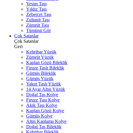
Yeşim Taşı
Yıldız Taşı
Zebercet Taşı
Zultanit Taşı
Zümrüt Taşı
Tümünü Gör
Çok Satanlar
Çok Satanlar
Geri
Kehribar Yüzük
Zümrüt Yüzük
Kaplan Gözü Bileklik
Firuze Taşlı Bileklik
Gümüş Bileklik
Gümüş Yüzük
Yakut Taşlı Yüzük
14 Ayar Altın Yüzük
Doğal Taş Kolye
Firuze Taşı Kolye
Akik Taşı Kolye
Kaplan Gözü Kolye
Gümüş Kolye
Altın Kaplama Kolye
Doğal Taş Bileklik
Kehribar Bileklik