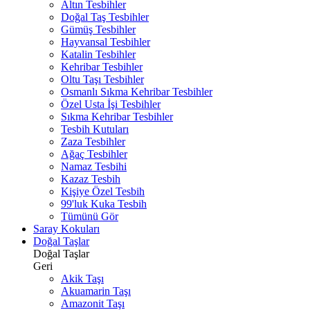
Altın Tesbihler
Doğal Taş Tesbihler
Gümüş Tesbihler
Hayvansal Tesbihler
Katalin Tesbihler
Kehribar Tesbihler
Oltu Taşı Tesbihler
Osmanlı Sıkma Kehribar Tesbihler
Özel Usta İşi Tesbihler
Sıkma Kehribar Tesbihler
Tesbih Kutuları
Zaza Tesbihler
Ağaç Tesbihler
Namaz Tesbihi
Kazaz Tesbih
Kişiye Özel Tesbih
99'luk Kuka Tesbih
Tümünü Gör
Saray Kokuları
Doğal Taşlar
Doğal Taşlar
Geri
Akik Taşı
Akuamarin Taşı
Amazonit Taşı