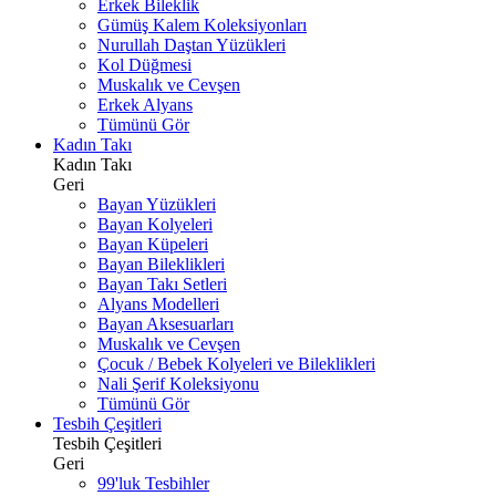
Erkek Bileklik
Gümüş Kalem Koleksiyonları
Nurullah Daştan Yüzükleri
Kol Düğmesi
Muskalık ve Cevşen
Erkek Alyans
Tümünü Gör
Kadın Takı
Kadın Takı
Geri
Bayan Yüzükleri
Bayan Kolyeleri
Bayan Küpeleri
Bayan Bileklikleri
Bayan Takı Setleri
Alyans Modelleri
Bayan Aksesuarları
Muskalık ve Cevşen
Çocuk / Bebek Kolyeleri ve Bileklikleri
Nali Şerif Koleksiyonu
Tümünü Gör
Tesbih Çeşitleri
Tesbih Çeşitleri
Geri
99'luk Tesbihler