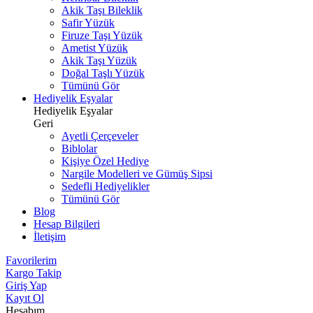
Akik Taşı Bileklik
Safir Yüzük
Firuze Taşı Yüzük
Ametist Yüzük
Akik Taşı Yüzük
Doğal Taşlı Yüzük
Tümünü Gör
Hediyelik Eşyalar
Hediyelik Eşyalar
Geri
Ayetli Çerçeveler
Biblolar
Kişiye Özel Hediye
Nargile Modelleri ve Gümüş Sipsi
Sedefli Hediyelikler
Tümünü Gör
Blog
Hesap Bilgileri
İletişim
Favorilerim
Kargo Takip
Giriş Yap
Kayıt Ol
Hesabım