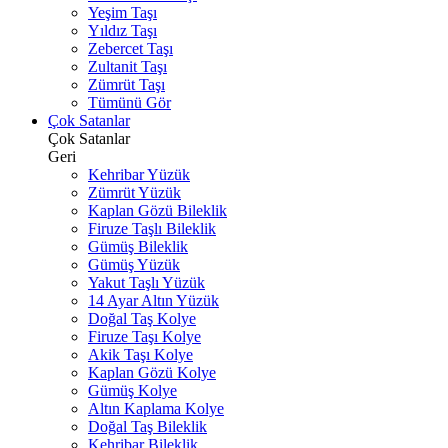
Yeşim Taşı
Yıldız Taşı
Zebercet Taşı
Zultanit Taşı
Zümrüt Taşı
Tümünü Gör
Çok Satanlar
Çok Satanlar
Geri
Kehribar Yüzük
Zümrüt Yüzük
Kaplan Gözü Bileklik
Firuze Taşlı Bileklik
Gümüş Bileklik
Gümüş Yüzük
Yakut Taşlı Yüzük
14 Ayar Altın Yüzük
Doğal Taş Kolye
Firuze Taşı Kolye
Akik Taşı Kolye
Kaplan Gözü Kolye
Gümüş Kolye
Altın Kaplama Kolye
Doğal Taş Bileklik
Kehribar Bileklik