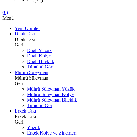
(
0
)
Menü
Yeni Ürünler
Dualı Takı
Dualı Takı
Geri
Dualı Yüzük
Dualı Kolye
Dualı Bileklik
Tümünü Gör
Mührü Süleyman
Mührü Süleyman
Geri
Mührü Süleyman Yüzük
Mührü Süleyman Kolye
Mührü Süleyman Bileklik
Tümünü Gör
Erkek Takı
Erkek Takı
Geri
Yüzük
Erkek Kolye ve Zincirleri