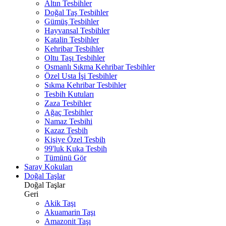
Altın Tesbihler
Doğal Taş Tesbihler
Gümüş Tesbihler
Hayvansal Tesbihler
Katalin Tesbihler
Kehribar Tesbihler
Oltu Taşı Tesbihler
Osmanlı Sıkma Kehribar Tesbihler
Özel Usta İşi Tesbihler
Sıkma Kehribar Tesbihler
Tesbih Kutuları
Zaza Tesbihler
Ağaç Tesbihler
Namaz Tesbihi
Kazaz Tesbih
Kişiye Özel Tesbih
99'luk Kuka Tesbih
Tümünü Gör
Saray Kokuları
Doğal Taşlar
Doğal Taşlar
Geri
Akik Taşı
Akuamarin Taşı
Amazonit Taşı