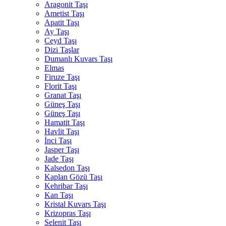
Aragonit Taşı
Ametist Taşı
Apatit Taşı
Ay Taşı
Ceyd Taşı
Dizi Taşlar
Dumanlı Kuvars Taşı
Elmas
Firuze Taşı
Florit Taşı
Granat Taşı
Güneş Taşı
Güneş Taşı
Hamatit Taşı
Havlit Taşı
İnci Taşı
Jasper Taşı
Jade Taşı
Kalsedon Taşı
Kaplan Gözü Taşı
Kehribar Taşı
Kan Taşı
Kristal Kuvars Taşı
Krizopras Taşı
Selenit Taşı