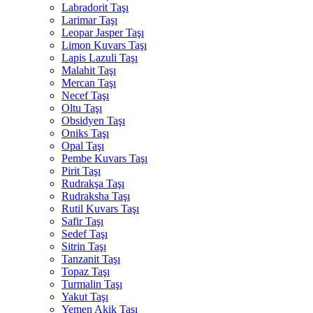
Labradorit Taşı
Larimar Taşı
Leopar Jasper Taşı
Limon Kuvars Taşı
Lapis Lazuli Taşı
Malahit Taşı
Mercan Taşı
Necef Taşı
Oltu Taşı
Obsidyen Taşı
Oniks Taşı
Opal Taşı
Pembe Kuvars Taşı
Pirit Taşı
Rudrakşa Taşı
Rudraksha Taşı
Rutil Kuvars Taşı
Safir Taşı
Sedef Taşı
Sitrin Taşı
Tanzanit Taşı
Topaz Taşı
Turmalin Taşı
Yakut Taşı
Yemen Akik Taşı