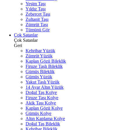
Yeşim Taşı
Yıldız Taşı
Zebercet Taşı
Zultanit Taşı
Zümrüt Taşı
Tümünü Gör
Çok Satanlar
Çok Satanlar
Geri
Kehribar Yüzük
Zümrüt Yüzük
Kaplan Gözü Bileklik
Firuze Taşlı Bileklik
Gümüş Bileklik
Gümüş Yüzük
Yakut Taşlı Yüzük
14 Ayar Altın Yüzük
Doğal Taş Kolye
Firuze Taşı Kolye
Akik Taşı Kolye
Kaplan Gözü Kolye
Gümüş Kolye
Altın Kaplama Kolye
Doğal Taş Bileklik
Kehribar Bileklik