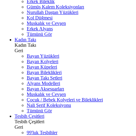
Erkek Bileklik
Gümüş Kalem Koleksiyonları
Nurullah Daştan Yüzükleri
Kol Düğmesi
Muskalık ve Cevşen
Erkek Alyans
Tümünü Gör
Kadın Takı
Kadın Takı
Geri
Bayan Yüzükleri
Bayan Kolyeleri
Bayan Küpeleri
Bayan Bileklikleri
Bayan Takı Setleri
Alyans Modelleri
Bayan Aksesuarları
Muskalık ve Cevşen
Çocuk / Bebek Kolyeleri ve Bileklikleri
Nali Şerif Koleksiyonu
Tümünü Gör
Tesbih Çeşitleri
Tesbih Çeşitleri
Geri
99'luk Tesbihler