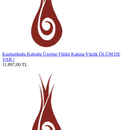
Kaplumbağa Kabuğu Üzerine Fildişi Kakma Yüzük ÖLÜM DE
VAR !
11.897,00
TL