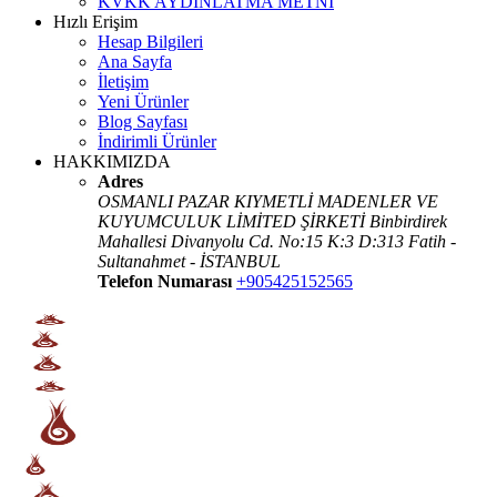
KVKK AYDINLATMA METNİ
Hızlı Erişim
Hesap Bilgileri
Ana Sayfa
İletişim
Yeni Ürünler
Blog Sayfası
İndirimli Ürünler
HAKKIMIZDA
Adres
OSMANLI PAZAR KIYMETLİ MADENLER VE
KUYUMCULUK LİMİTED ŞİRKETİ Binbirdirek
Mahallesi Divanyolu Cd. No:15 K:3 D:313 Fatih -
Sultanahmet - İSTANBUL
Telefon Numarası
+905425152565