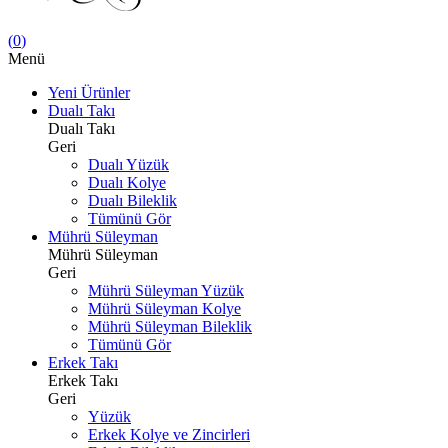
(
0
)
Menü
Yeni Ürünler
Dualı Takı
Dualı Takı
Geri
Dualı Yüzük
Dualı Kolye
Dualı Bileklik
Tümünü Gör
Mührü Süleyman
Mührü Süleyman
Geri
Mührü Süleyman Yüzük
Mührü Süleyman Kolye
Mührü Süleyman Bileklik
Tümünü Gör
Erkek Takı
Erkek Takı
Geri
Yüzük
Erkek Kolye ve Zincirleri