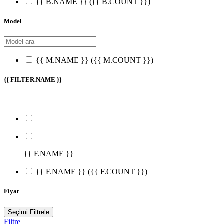
{{ B.NAME }}
({{ B.COUNT }})
Model
{{ M.NAME }}
({{ M.COUNT }})
{{ FILTER.NAME }}
{{ F.NAME }}
{{ F.NAME }}
({{ F.COUNT }})
Fiyat
Seçimi Filtrele
Filtre