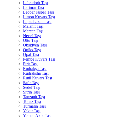
Labradorit Taşı
Larimar Taşı
Leopar Jasper Taşı
Limon Kuvars Taşı
Lapis Lazuli Taşı
Malahit Taşı
Mercan Taşı
Necef Taşı
Oltu Taşı
Obsidyen Taşı
Oniks Taşı
Opal Taşı
Pembe Kuvars Taşı
Pirit Taşı
Rudrakşa Taşı
Rudraksha Taşı
Rutil Kuvars Taşı
Safir Taşı
Sedef Taşı
Sitrin Taşı
Tanzanit Taşı
Topaz Taşı
Turmalin Taşı
Yakut Taşı
Yemen Akik Taşı