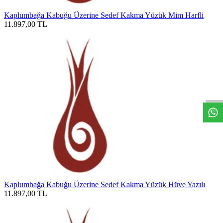
Kaplumbağa Kabuğu Üzerine Sedef Kakma Yüzük Mim Harfli
11.897,00
TL
W
h
t
s
a
p
p
D
e
s
t
e
H
a
t
t
Kaplumbağa Kabuğu Üzerine Sedef Kakma Yüzük Hüve Yazılı
11.897,00
TL