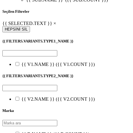
Seçilen Filtreler
{{ SELECTED.TEXT }} ×
HEPSİNİ SİL
{{ FILTERS.VARIANTS.TYPE1_NAME }}
{{ V1.NAME }}
({{ V1.COUNT }})
{{ FILTERS.VARIANTS.TYPE2_NAME }}
{{ V2.NAME }}
({{ V2.COUNT }})
Marka