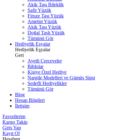
Akik Taşı Bileklik
Safir Yüzük
Firuze Taşı Yüzük
Ametist Yüzük
Akik Taşı Yüzük
Doğal Taşlı Yüzük
Tümünü Gör
Hediyelik Eşyalar
Hediyelik Eşyalar
Geri
Ayetli Çerçeveler
Biblolar
Kişiye Özel Hediye
Nargile Modelleri ve Gümüş Sipsi
Sedefli Hediyelikler
Tümünü Gör
Blog
Hesap Bilgileri
İletişim
Favorilerim
Kargo Takip
Giriş Yap
Kayıt Ol
Hesabım