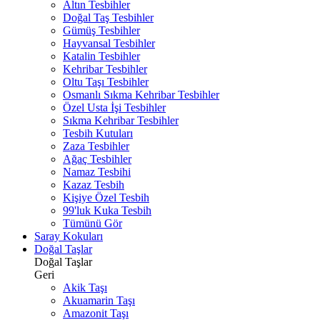
Altın Tesbihler
Doğal Taş Tesbihler
Gümüş Tesbihler
Hayvansal Tesbihler
Katalin Tesbihler
Kehribar Tesbihler
Oltu Taşı Tesbihler
Osmanlı Sıkma Kehribar Tesbihler
Özel Usta İşi Tesbihler
Sıkma Kehribar Tesbihler
Tesbih Kutuları
Zaza Tesbihler
Ağaç Tesbihler
Namaz Tesbihi
Kazaz Tesbih
Kişiye Özel Tesbih
99'luk Kuka Tesbih
Tümünü Gör
Saray Kokuları
Doğal Taşlar
Doğal Taşlar
Geri
Akik Taşı
Akuamarin Taşı
Amazonit Taşı