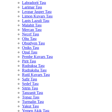
Labradorit Taşı
Larimar Taşı
Leopar Jasper Taşı
Limon Kuvars Taşı
Lapis Lazuli Taşı
Malahit Taşı
Mercan Taşı
Necef Taşı
Oltu Taşı
Obsidyen Taşı
Oniks Taşı
Opal Taşı
Pembe Kuvars Taşı
Pirit Taşı
Rudrakşa Taşı
Rudraksha Taşı
Rutil Kuvars Taşı
Safir Taşı
Sedef Taşı
Sitrin Taşı
Tanzanit Taşı
Topaz Taşı
Turmalin Taşı
Yakut Taşı
Yemen Akik Taşı