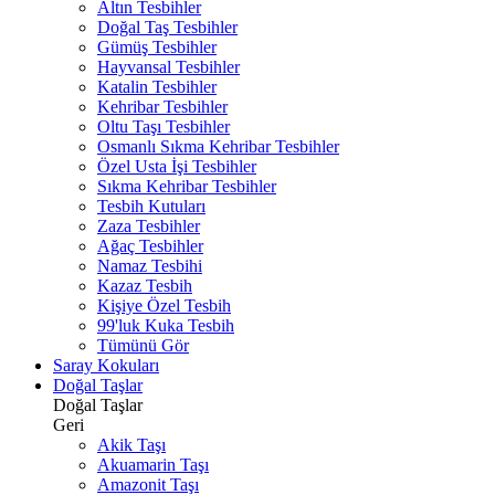
Altın Tesbihler
Doğal Taş Tesbihler
Gümüş Tesbihler
Hayvansal Tesbihler
Katalin Tesbihler
Kehribar Tesbihler
Oltu Taşı Tesbihler
Osmanlı Sıkma Kehribar Tesbihler
Özel Usta İşi Tesbihler
Sıkma Kehribar Tesbihler
Tesbih Kutuları
Zaza Tesbihler
Ağaç Tesbihler
Namaz Tesbihi
Kazaz Tesbih
Kişiye Özel Tesbih
99'luk Kuka Tesbih
Tümünü Gör
Saray Kokuları
Doğal Taşlar
Doğal Taşlar
Geri
Akik Taşı
Akuamarin Taşı
Amazonit Taşı