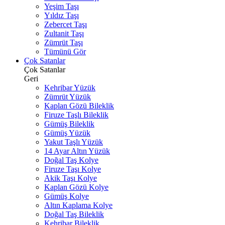
Yeşim Taşı
Yıldız Taşı
Zebercet Taşı
Zultanit Taşı
Zümrüt Taşı
Tümünü Gör
Çok Satanlar
Çok Satanlar
Geri
Kehribar Yüzük
Zümrüt Yüzük
Kaplan Gözü Bileklik
Firuze Taşlı Bileklik
Gümüş Bileklik
Gümüş Yüzük
Yakut Taşlı Yüzük
14 Ayar Altın Yüzük
Doğal Taş Kolye
Firuze Taşı Kolye
Akik Taşı Kolye
Kaplan Gözü Kolye
Gümüş Kolye
Altın Kaplama Kolye
Doğal Taş Bileklik
Kehribar Bileklik