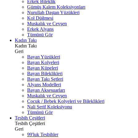
Erkek Bileklik
Gümüş Kalem Koleksiyonları
Nurullah Daştan Yüzükleri
Kol Düğmesi
Muskalık ve Cevşen
Erkek Alyans
Tümünü Gör
Kadın Takı
Kadın Takı
Geri
Bayan Yüzükleri
Bayan Kolyeleri
Bayan Küpeleri
Bayan Bileklikleri
Bayan Takı Setleri
Alyans Modelleri
Bayan Aksesuarları
Muskalık ve Cevşen
Çocuk / Bebek Kolyeleri ve Bileklikleri
Nali Şerif Koleksiyonu
Tümünü Gör
Tesbih Çeşitleri
Tesbih Çeşitleri
Geri
99'luk Tesbihler