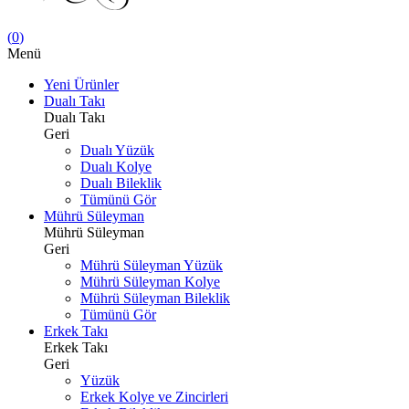
(
0
)
Menü
Yeni Ürünler
Dualı Takı
Dualı Takı
Geri
Dualı Yüzük
Dualı Kolye
Dualı Bileklik
Tümünü Gör
Mührü Süleyman
Mührü Süleyman
Geri
Mührü Süleyman Yüzük
Mührü Süleyman Kolye
Mührü Süleyman Bileklik
Tümünü Gör
Erkek Takı
Erkek Takı
Geri
Yüzük
Erkek Kolye ve Zincirleri