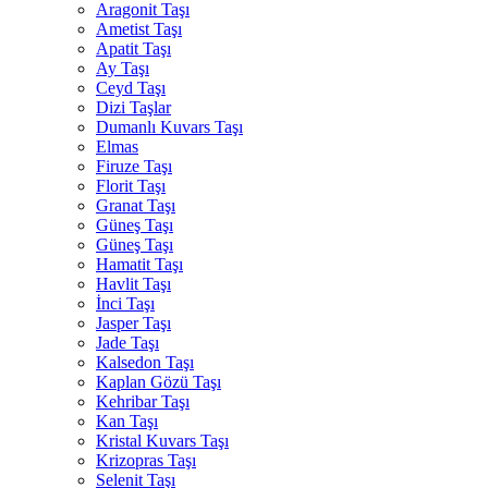
Aragonit Taşı
Ametist Taşı
Apatit Taşı
Ay Taşı
Ceyd Taşı
Dizi Taşlar
Dumanlı Kuvars Taşı
Elmas
Firuze Taşı
Florit Taşı
Granat Taşı
Güneş Taşı
Güneş Taşı
Hamatit Taşı
Havlit Taşı
İnci Taşı
Jasper Taşı
Jade Taşı
Kalsedon Taşı
Kaplan Gözü Taşı
Kehribar Taşı
Kan Taşı
Kristal Kuvars Taşı
Krizopras Taşı
Selenit Taşı