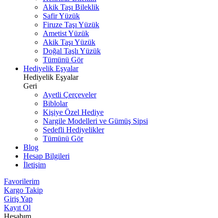
Akik Taşı Bileklik
Safir Yüzük
Firuze Taşı Yüzük
Ametist Yüzük
Akik Taşı Yüzük
Doğal Taşlı Yüzük
Tümünü Gör
Hediyelik Eşyalar
Hediyelik Eşyalar
Geri
Ayetli Çerçeveler
Biblolar
Kişiye Özel Hediye
Nargile Modelleri ve Gümüş Sipsi
Sedefli Hediyelikler
Tümünü Gör
Blog
Hesap Bilgileri
İletişim
Favorilerim
Kargo Takip
Giriş Yap
Kayıt Ol
Hesabım