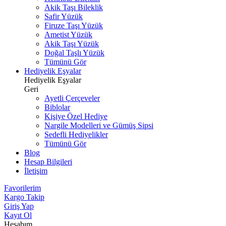
Akik Taşı Bileklik
Safir Yüzük
Firuze Taşı Yüzük
Ametist Yüzük
Akik Taşı Yüzük
Doğal Taşlı Yüzük
Tümünü Gör
Hediyelik Eşyalar
Hediyelik Eşyalar
Geri
Ayetli Çerçeveler
Biblolar
Kişiye Özel Hediye
Nargile Modelleri ve Gümüş Sipsi
Sedefli Hediyelikler
Tümünü Gör
Blog
Hesap Bilgileri
İletişim
Favorilerim
Kargo Takip
Giriş Yap
Kayıt Ol
Hesabım