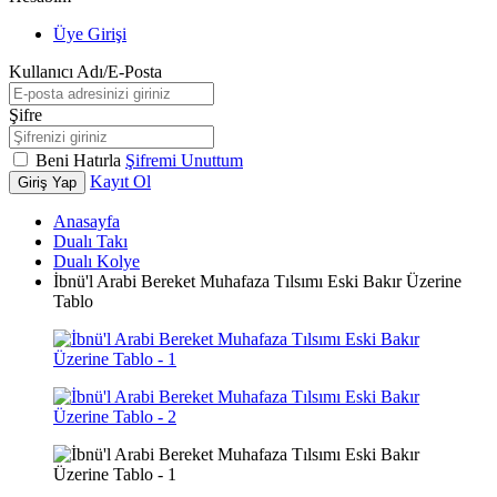
Üye Girişi
Kullanıcı Adı/E-Posta
Şifre
Beni Hatırla
Şifremi Unuttum
Kayıt Ol
Giriş Yap
Anasayfa
Dualı Takı
Dualı Kolye
İbnü'l Arabi Bereket Muhafaza Tılsımı Eski Bakır Üzerine
Tablo