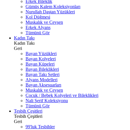
Erkek Bileklik
Gümüş Kalem Koleksiyonları
Nurullah Daştan Yüzükleri
Kol Düğmesi
Muskalık ve Cevşen
Erkek Alyans
Tümünü Gör
Kadın Takı
Kadın Takı
Geri
Bayan Yüzükleri
Bayan Kolyeleri
Bayan Küpeleri
Bayan Bileklikleri
Bayan Takı Setleri
Alyans Modelleri
Bayan Aksesuarları
Muskalık ve Cevşen
Çocuk / Bebek Kolyeleri ve Bileklikleri
Nali Şerif Koleksiyonu
Tümünü Gör
Tesbih Çeşitleri
Tesbih Çeşitleri
Geri
99'luk Tesbihler