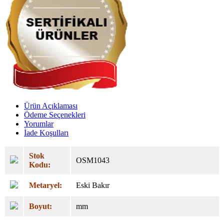
Ürün Açıklaması
Ödeme Seçenekleri
Yorumlar
İade Koşulları
Stok
OSM1043
Kodu:
Metaryel:
Eski Bakır
Boyut:
mm