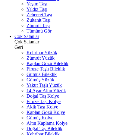
Yeşim Taşı
Yıldız Taşı
Zebercet Taşı
Zultanit Taşı
Zümrüt Taşı
Tümünü Gör
Çok Satanlar
Çok Satanlar
Geri
Kehribar Yüzük
Zümrüt Yüzük
Kaplan Gözü Bileklik
Firuze Taşlı Bileklik
Gümüş Bileklik
Gümüş Yüzük
Yakut Taşlı Yüzük
14 Ayar Altın Yüzük
Doğal Taş Kolye
Firuze Taşı Kolye
Akik Taşı Kolye
Kaplan Gözü Kolye
Gümüş Kolye
Altın Kaplama Kolye
Doğal Taş Bileklik
Kehribar Bileklik