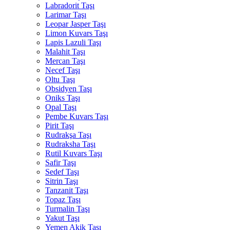
Labradorit Taşı
Larimar Taşı
Leopar Jasper Taşı
Limon Kuvars Taşı
Lapis Lazuli Taşı
Malahit Taşı
Mercan Taşı
Necef Taşı
Oltu Taşı
Obsidyen Taşı
Oniks Taşı
Opal Taşı
Pembe Kuvars Taşı
Pirit Taşı
Rudrakşa Taşı
Rudraksha Taşı
Rutil Kuvars Taşı
Safir Taşı
Sedef Taşı
Sitrin Taşı
Tanzanit Taşı
Topaz Taşı
Turmalin Taşı
Yakut Taşı
Yemen Akik Taşı