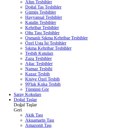
Altın Tesbihler
Doğal Taş Tesbihler
Gümüş Tesbihler
Hayvansal Tesbihler
Katalin Tesbihler
Kehribar Tesbihler
Oltu Taşı Tesbihler
Osmanlı Sıkma Kehribar Tesbihler
Özel Usta İşi Tesbihler
Sıkma Kehribar Tesbihler
Tesbih Kutuları
Zaza Tesbihler
Ağaç Tesbihler
Namaz Tesbihi
Kazaz Tesbih
Kişiye Özel Tesbih
99'luk Kuka Tesbih
Tümünü Gör
Saray Kokuları
Doğal Taşlar
Doğal Taşlar
Geri
Akik Taşı
Akuamarin Taşı
Amazonit Taşı