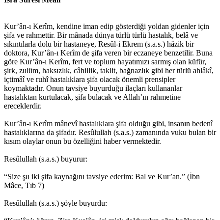
Kur’ân-ı Kerîm, kendine iman edip gösterdiği yoldan gidenler için
şifa ve rahmettir. Bir mânada dünya türlü türlü hastalık, belâ ve
sıkıntılarla dolu bir hastaneye, Resûl-i Ekrem (s.a.s.) hâzik bir
doktora, Kur’ân-ı Kerîm de şifa veren bir eczaneye benzetilir. Buna
göre Kur’ân-ı Kerîm, fert ve toplum hayatımızı sarmış olan küfür,
şirk, zulüm, haksızlık, câhillik, taklit, bağnazlık gibi her türlü ahlâkî,
içtimâî ve ruhî hastalıklara şifa olacak önemli prensipler
koymaktadır. Onun tavsiye buyurduğu ilaçları kullananlar
hastalıktan kurtulacak, şifa bulacak ve Allah’ın rahmetine
ereceklerdir.
Kur’ân-ı Kerîm mânevî hastalıklara şifa olduğu gibi, insanın bedenî
hastalıklarına da şifadır. Resûlullah (s.a.s.) zamanında vuku bulan bir
kısım olaylar onun bu özelliğini haber vermektedir.
Resûlullah (s.a.s.) buyurur:
“Size şu iki şifa kaynağını tavsiye ederim: Bal ve Kur’an.” (İbn
Mâce, Tıb 7)
Resûlullah (s.a.s.) şöyle buyurdu: