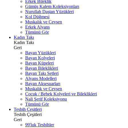
Erkek Bileklik
Gümüş Kalem Koleksiyonları
Nurullah Daştan Yüzükleri
Kol Düğmesi
Muskalık ve Cevşen
Erkek Alyans
Tümünü Gör
Kadın Takı
Kadın Takı
Geri
Bayan Yüzükleri
Bayan Kolyeleri
Bayan Küpeleri
Bayan Bileklikleri
Bayan Takı Setleri
Alyans Modelleri
Bayan Aksesuarları
Muskalık ve Cevşen
Çocuk / Bebek Kolyeleri ve Bileklikleri
Nali Şerif Koleksiyonu
Tümünü Gör
Tesbih Çeşitleri
Tesbih Çeşitleri
Geri
99'luk Tesbihler