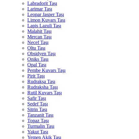
Labradorit Taşı
Larimar Taşı
Leopar Jasper Taşı
Limon Kuvars Taşı
Lapis Lazuli Taşı
Malahit Taşı
Mercan Taşı
Necef Taşı
Oltu Taşı
Obsidyen Taşı
Oniks Taşı
Opal Taşı
Pembe Kuvars Taşı
Pirit Taşı
Rudrakşa Taşı
Rudraksha Taşı
Rutil Kuvars Taşı
Safir Taşı
Sedef Taşı
Sitrin Taşı
Tanzanit Taşı
Topaz Taşı
Turmalin Taşı
Yakut Taşı
Yemen Akik Taşı