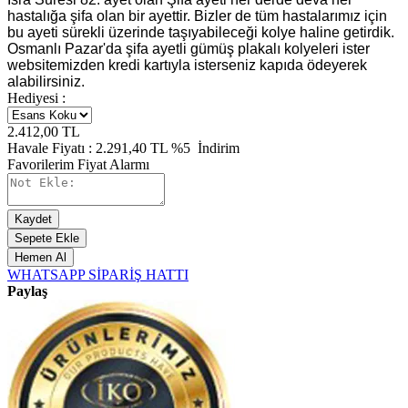
hastalığa şifa olan bir ayettir. Bizler de tüm hastalarımız için
bu ayeti sürekli üzerinde taşıyabileceği kolye haline getirdik.
Osmanlı Pazar'da şifa ayetli gümüş plakalı kolyeleri ister
websitemizden kredi kartıyla isterseniz kapıda ödeyerek
alabilirsiniz.
Hediyesi :
2.412,00
TL
Havale Fiyatı :
2.291,40
TL
%5
İndirim
Favorilerim
Fiyat Alarmı
Kaydet
Sepete Ekle
Hemen Al
WHATSAPP SİPARİŞ HATTI
Paylaş