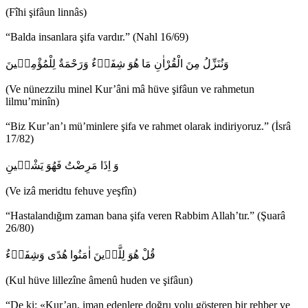
(Fîhi şifâun linnâs)
“Balda insanlara şifa vardır.” (Nahl 16/69)
وَنُنَزِّلُ مِنَ الْقُرْاٰنِ مَا هُوَ شِفَاۤءٌ وَرَحْمَةٌ لِلْمُؤْمِن۪ينَ
(Ve nünezzilu minel Kur’âni mâ hüve şifâun ve rahmetun
lilmu’minîn)
“Biz Kur’an’ı mü’minlere şifa ve rahmet olarak indiriyoruz.” (İsrâ
17/82)
وَ اِذَا مَرِضْتُ فَهُوَ يَشْف۪ينِ
(Ve izâ meridtu fehuve yeşfîn)
“Hastalandığım zaman bana şifa veren Rabbim Allah’tır.” (Şuarâ
26/80)
قُلْ هُوَ لِلَّذ۪ينَ اٰمَنُوا هُدًى وَشِفَاۤءٌ
(Kul hüve lillezîne âmenû huden ve şifâun)
“De ki: «Kur’an, iman edenlere doğru yolu gösteren bir rehber ve