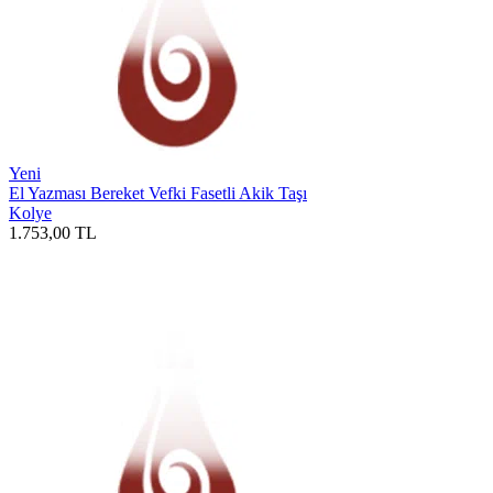
Yeni
El Yazması Bereket Vefki Fasetli Akik Taşı
Kolye
1.753,00
TL