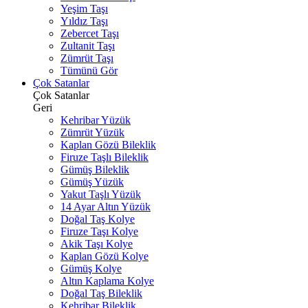
Yeşim Taşı
Yıldız Taşı
Zebercet Taşı
Zultanit Taşı
Zümrüt Taşı
Tümünü Gör
Çok Satanlar
Çok Satanlar
Geri
Kehribar Yüzük
Zümrüt Yüzük
Kaplan Gözü Bileklik
Firuze Taşlı Bileklik
Gümüş Bileklik
Gümüş Yüzük
Yakut Taşlı Yüzük
14 Ayar Altın Yüzük
Doğal Taş Kolye
Firuze Taşı Kolye
Akik Taşı Kolye
Kaplan Gözü Kolye
Gümüş Kolye
Altın Kaplama Kolye
Doğal Taş Bileklik
Kehribar Bileklik