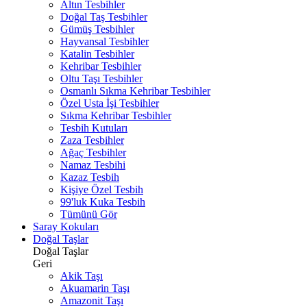
Altın Tesbihler
Doğal Taş Tesbihler
Gümüş Tesbihler
Hayvansal Tesbihler
Katalin Tesbihler
Kehribar Tesbihler
Oltu Taşı Tesbihler
Osmanlı Sıkma Kehribar Tesbihler
Özel Usta İşi Tesbihler
Sıkma Kehribar Tesbihler
Tesbih Kutuları
Zaza Tesbihler
Ağaç Tesbihler
Namaz Tesbihi
Kazaz Tesbih
Kişiye Özel Tesbih
99'luk Kuka Tesbih
Tümünü Gör
Saray Kokuları
Doğal Taşlar
Doğal Taşlar
Geri
Akik Taşı
Akuamarin Taşı
Amazonit Taşı