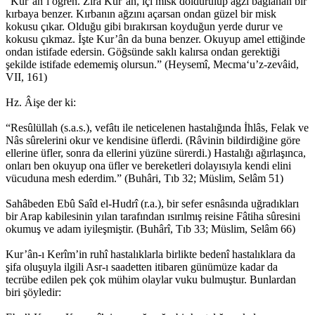
“Kur’ân’ı öğren. Zira Kur’ân, içi misk doldurulup ağzı bağlanan bir
kırbaya benzer. Kırbanın ağzını açarsan ondan güzel bir misk
kokusu çıkar. Olduğu gibi bırakırsan koyduğun yerde durur ve
kokusu çıkmaz. İşte Kur’ân da buna benzer. Okuyup amel ettiğinde
ondan istifade edersin. Göğsünde saklı kalırsa ondan gerektiği
şekilde istifade edememiş olursun.” (Heysemî, Mecma‘u’z-zevâid,
VII, 161)
Hz. Âişe der ki:
“Resûlüllah (s.a.s.), vefâtı ile neticelenen hastalığında İhlâs, Felak ve
Nâs sûrelerini okur ve kendisine üflerdi. (Râvinin bildirdiğine göre
ellerine üfler, sonra da ellerini yüzüne sürerdi.) Hastalığı ağırlaşınca,
onları ben okuyup ona üfler ve bereketleri dolayısıyla kendi elini
vücuduna mesh ederdim.” (Buhâri, Tıb 32; Müslim, Selâm 51)
Sahâbeden Ebû Saîd el-Hudrî (r.a.), bir sefer esnâsında uğradıkları
bir Arap kabilesinin yılan tarafından ısırılmış reisine Fâtiha sûresini
okumuş ve adam iyileşmiştir. (Buhârî, Tıb 33; Müslim, Selâm 66)
Kur’ân-ı Kerîm’in ruhî hastalıklarla birlikte bedenî hastalıklara da
şifa oluşuyla ilgili Asr-ı saadetten itibaren günümüze kadar da
tecrübe edilen pek çok mühim olaylar vuku bulmuştur. Bunlardan
biri şöyledir: