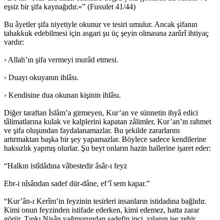
eşsiz bir şifa kaynağıdır.»” (Fussılet 41/44)
Bu âyetler şifa niyetiyle okunur ve tesiri umulur. Ancak şifanın
tahakkuk edebilmesi için asgari şu üç şeyin olmasına zarûrî ihtiyaç
vardır:
› Allah’ın şifa vermeyi murâd etmesi.
› Duayı okuyanın ihlâsı.
› Kendisine dua okunan kişinin ihlâsı.
Diğer taraftan İslâm’a girmeyen, Kur’an ve sünnetin ihyâ edici
tâlimatlarına kulak ve kalplerini kapatan zâlimler, Kur’an’ın rahmet
ve şifa oluşundan faydalanamazlar. Bu şekilde zararlarını
artırmaktan başka bir şey yapamazlar. Böylece sadece kendilerine
haksızlık yapmış olurlar. Şu beyt onların hazin hallerine işaret eder:
“Halkın istîdâdına vâbestedir âsâr-ı feyz
Ebr-i nîsândan sadef dür-dâne, ef’î sem kapar.”
“Kur’ân-ı Kerîm’in feyzinin tesirleri insanların istidadına bağlıdır.
Kimi onun feyzinden istifade ederken, kimi edemez, hatta zarar
görür. Tıpkı Nisân yağmurundan sadefin inci, yılanın ise zehir