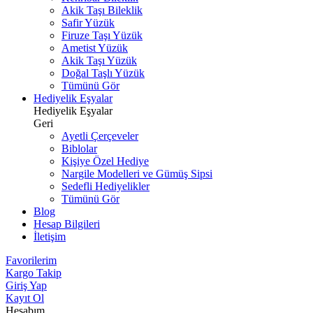
Akik Taşı Bileklik
Safir Yüzük
Firuze Taşı Yüzük
Ametist Yüzük
Akik Taşı Yüzük
Doğal Taşlı Yüzük
Tümünü Gör
Hediyelik Eşyalar
Hediyelik Eşyalar
Geri
Ayetli Çerçeveler
Biblolar
Kişiye Özel Hediye
Nargile Modelleri ve Gümüş Sipsi
Sedefli Hediyelikler
Tümünü Gör
Blog
Hesap Bilgileri
İletişim
Favorilerim
Kargo Takip
Giriş Yap
Kayıt Ol
Hesabım