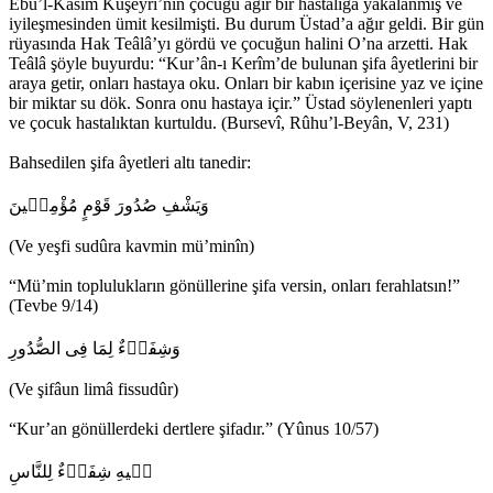
Ebu’l-Kasım Kuşeyrî’nin çocuğu ağır bir hastalığa yakalanmış ve
iyileşmesinden ümit kesilmişti. Bu durum Üstad’a ağır geldi. Bir gün
rüyasında Hak Teâlâ’yı gördü ve çocuğun halini O’na arzetti. Hak
Teâlâ şöyle buyurdu: “Kur’ân-ı Kerîm’de bulunan şifa âyetlerini bir
araya getir, onları hastaya oku. Onları bir kabın içerisine yaz ve içine
bir miktar su dök. Sonra onu hastaya içir.” Üstad söylenenleri yaptı
ve çocuk hastalıktan kurtuldu. (Bursevî, Rûhu’l-Beyân, V, 231)
Bahsedilen şifa âyetleri altı tanedir:
وَيَشْفِ صُدُورَ قَوْمٍ مُؤْمِن۪ينَ
(Ve yeşfi sudûra kavmin mü’minîn)
“Mü’min toplulukların gönüllerine şifa versin, onları ferahlatsın!”
(Tevbe 9/14)
وَشِفَاۤءٌ لِمَا فِى الصُّدُورِ
(Ve şifâun limâ fissudûr)
“Kur’an gönüllerdeki dertlere şifadır.” (Yûnus 10/57)
ف۪يهِ شِفَاۤءٌ لِلنَّاسِ