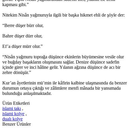
kapması gibi.”
Nitekim Nisân yağmuruyla ilgili bir başka hikmet ehli de şöyle der:
“Berre düşer bürr olur,
Bahre düşer dürr olur,
Ef’a düşer mürr olur.”
“Nisân yağmuru toprağa düşünce ekinlerin büyümesine vesile olur
ve buğday başakların oluşmasını sağlar. Denize düşünce sadefin
içinde girer ve inci hâline gelir. Yılanın ağzına düşünce de acı bir
zehre dönüşür.”
Kur’an âyetlerinin mü’min ile kâfirin kalbine ulaşmasında da benzer
durumun ortaya çıktığı ve zâlimlere menfi mânada bir yansımada
bulunduğu anlaşılmaktadır.
Ürün Etiketleri
islami takı
,
islami kolye
,
dualı kolye
Benzer Ürünler