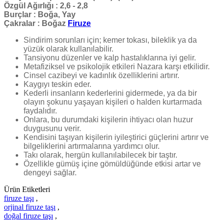
Özgül Ağırlığı :
2,6 - 2,8
Burçlar :
Boğa, Yay
Çakralar
: Boğaz
Firuze
Sindirim sorunları için; kemer tokası, bileklik ya da
yüzük olarak kullanılabilir.
Tansiyonu düzenler ve kalp hastalıklarına iyi gelir.
Metafiziksel ve psikolojik etkileri Nazara karşı etkilidir.
Cinsel cazibeyi ve kadınlık özelliklerini artırır.
Kaygıyı teskin eder.
Kederli insanların kederlerini gidermede, ya da bir
olayın şokunu yaşayan kişileri o halden kurtarmada
faydalıdır.
Onlara, bu durumdaki kişilerin ihtiyacı olan huzur
duygusunu verir.
Kendisini taşıyan kişilerin iyileştirici güçlerini artırır ve
bilgeliklerini artırmalarına yardımcı olur.
Takı olarak, hergün kullanılabilecek bir taştır.
Özellikle gümüş içine gömüldüğünde etkisi artar ve
dengeyi sağlar.
Ürün Etiketleri
firuze taşı
,
orjinal firuze taşı
,
doğal firuze taşı
,