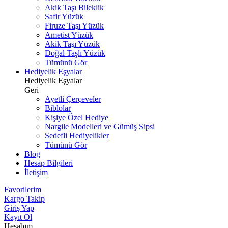
Akik Taşı Bileklik
Safir Yüzük
Firuze Taşı Yüzük
Ametist Yüzük
Akik Taşı Yüzük
Doğal Taşlı Yüzük
Tümünü Gör
Hediyelik Eşyalar
Hediyelik Eşyalar
Geri
Ayetli Çerçeveler
Biblolar
Kişiye Özel Hediye
Nargile Modelleri ve Gümüş Sipsi
Sedefli Hediyelikler
Tümünü Gör
Blog
Hesap Bilgileri
İletişim
Favorilerim
Kargo Takip
Giriş Yap
Kayıt Ol
Hesabım