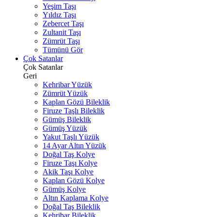
Yeşim Taşı
Yıldız Taşı
Zebercet Taşı
Zultanit Taşı
Zümrüt Taşı
Tümünü Gör
Çok Satanlar
Çok Satanlar
Geri
Kehribar Yüzük
Zümrüt Yüzük
Kaplan Gözü Bileklik
Firuze Taşlı Bileklik
Gümüş Bileklik
Gümüş Yüzük
Yakut Taşlı Yüzük
14 Ayar Altın Yüzük
Doğal Taş Kolye
Firuze Taşı Kolye
Akik Taşı Kolye
Kaplan Gözü Kolye
Gümüş Kolye
Altın Kaplama Kolye
Doğal Taş Bileklik
Kehribar Bileklik