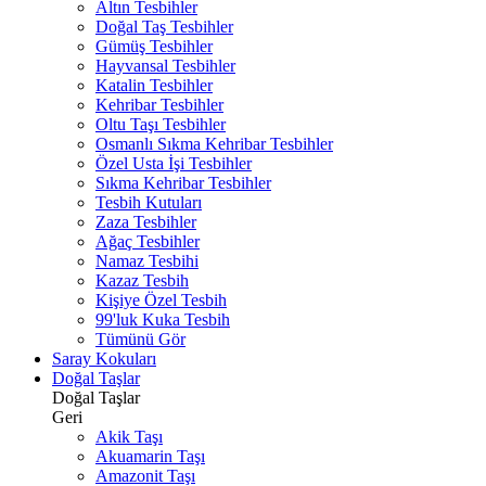
Altın Tesbihler
Doğal Taş Tesbihler
Gümüş Tesbihler
Hayvansal Tesbihler
Katalin Tesbihler
Kehribar Tesbihler
Oltu Taşı Tesbihler
Osmanlı Sıkma Kehribar Tesbihler
Özel Usta İşi Tesbihler
Sıkma Kehribar Tesbihler
Tesbih Kutuları
Zaza Tesbihler
Ağaç Tesbihler
Namaz Tesbihi
Kazaz Tesbih
Kişiye Özel Tesbih
99'luk Kuka Tesbih
Tümünü Gör
Saray Kokuları
Doğal Taşlar
Doğal Taşlar
Geri
Akik Taşı
Akuamarin Taşı
Amazonit Taşı