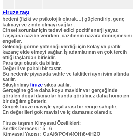
Firuze taşı
bedeni (fiziki ve psikolojik olarak…) güçlendirip, genç
kalmayı ve zinde olmayı sağlar .
Cinsel sorunlar için tedavi edici pozitif enerji yayar.
Taşıyana cazibe verirken, cazibenin nazara dönüşmesini
engeller.
Geleceği görme yeteneği verdiği için kolay ve pratik
kazanç elde etmeyi sağlar. İş adamlarının en çok tercih
ettiği taşlardan birisidir.
Para taşı olarak da bilinir.
Değerli ve pahalı bir taştır.
Bu nedenle piyasada sahte ve taklitleri aynı isim altında
satılır.
Sıkıştırılmış
firuze
sıkça satılır.
Gerçeğine göre daha koyu mavidir var gerçeğinde
görülen doğal damarlar bunda görülmez daha homojen
bir dağılım gösterir.
Gerçek firuze maviyle yeşil arası bir renge sahiptir.
En değerlileri gök mavisi ve iç damarsız olanıdır.
Firuze taşının Kimyasal Özellikleri:
Sertlik Derecesi :
5 - 6
Kimyasal Yapısı :
CuAl6(PO4)4(OH)8•4H2O