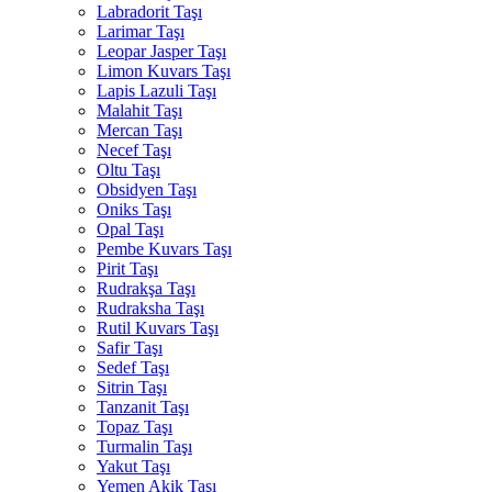
Labradorit Taşı
Larimar Taşı
Leopar Jasper Taşı
Limon Kuvars Taşı
Lapis Lazuli Taşı
Malahit Taşı
Mercan Taşı
Necef Taşı
Oltu Taşı
Obsidyen Taşı
Oniks Taşı
Opal Taşı
Pembe Kuvars Taşı
Pirit Taşı
Rudrakşa Taşı
Rudraksha Taşı
Rutil Kuvars Taşı
Safir Taşı
Sedef Taşı
Sitrin Taşı
Tanzanit Taşı
Topaz Taşı
Turmalin Taşı
Yakut Taşı
Yemen Akik Taşı