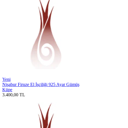
Yeni
Nişabur Firuze El İşçiliği 925 Ayar Gümüş
Küpe
3.400,00
TL