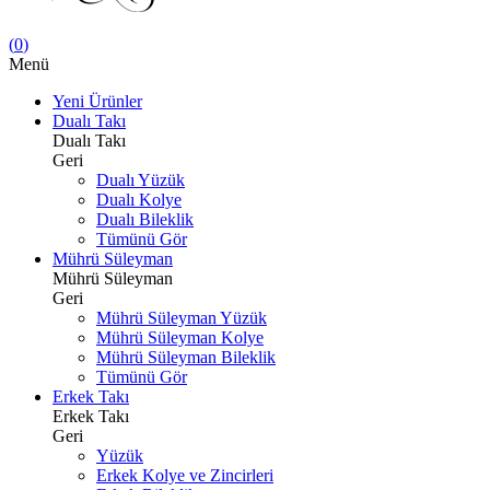
(
0
)
Menü
Yeni Ürünler
Dualı Takı
Dualı Takı
Geri
Dualı Yüzük
Dualı Kolye
Dualı Bileklik
Tümünü Gör
Mührü Süleyman
Mührü Süleyman
Geri
Mührü Süleyman Yüzük
Mührü Süleyman Kolye
Mührü Süleyman Bileklik
Tümünü Gör
Erkek Takı
Erkek Takı
Geri
Yüzük
Erkek Kolye ve Zincirleri