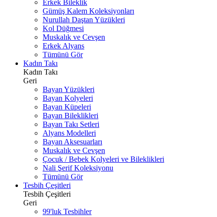
Erkek Bileklik
Gümüş Kalem Koleksiyonları
Nurullah Daştan Yüzükleri
Kol Düğmesi
Muskalık ve Cevşen
Erkek Alyans
Tümünü Gör
Kadın Takı
Kadın Takı
Geri
Bayan Yüzükleri
Bayan Kolyeleri
Bayan Küpeleri
Bayan Bileklikleri
Bayan Takı Setleri
Alyans Modelleri
Bayan Aksesuarları
Muskalık ve Cevşen
Çocuk / Bebek Kolyeleri ve Bileklikleri
Nali Şerif Koleksiyonu
Tümünü Gör
Tesbih Çeşitleri
Tesbih Çeşitleri
Geri
99'luk Tesbihler