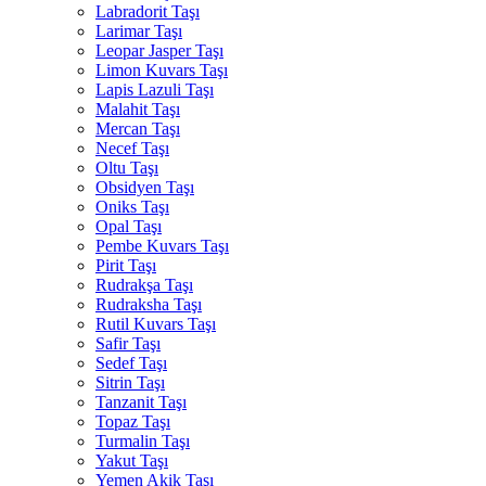
Labradorit Taşı
Larimar Taşı
Leopar Jasper Taşı
Limon Kuvars Taşı
Lapis Lazuli Taşı
Malahit Taşı
Mercan Taşı
Necef Taşı
Oltu Taşı
Obsidyen Taşı
Oniks Taşı
Opal Taşı
Pembe Kuvars Taşı
Pirit Taşı
Rudrakşa Taşı
Rudraksha Taşı
Rutil Kuvars Taşı
Safir Taşı
Sedef Taşı
Sitrin Taşı
Tanzanit Taşı
Topaz Taşı
Turmalin Taşı
Yakut Taşı
Yemen Akik Taşı