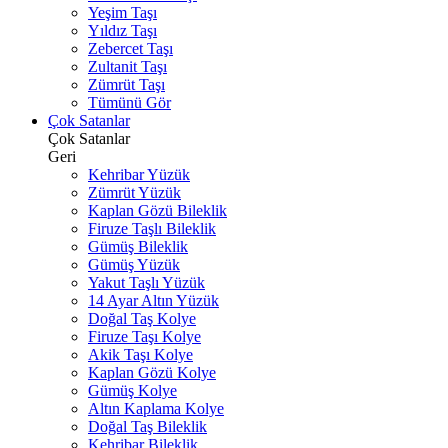
Yeşim Taşı
Yıldız Taşı
Zebercet Taşı
Zultanit Taşı
Zümrüt Taşı
Tümünü Gör
Çok Satanlar
Çok Satanlar
Geri
Kehribar Yüzük
Zümrüt Yüzük
Kaplan Gözü Bileklik
Firuze Taşlı Bileklik
Gümüş Bileklik
Gümüş Yüzük
Yakut Taşlı Yüzük
14 Ayar Altın Yüzük
Doğal Taş Kolye
Firuze Taşı Kolye
Akik Taşı Kolye
Kaplan Gözü Kolye
Gümüş Kolye
Altın Kaplama Kolye
Doğal Taş Bileklik
Kehribar Bileklik