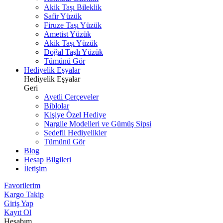
Akik Taşı Bileklik
Safir Yüzük
Firuze Taşı Yüzük
Ametist Yüzük
Akik Taşı Yüzük
Doğal Taşlı Yüzük
Tümünü Gör
Hediyelik Eşyalar
Hediyelik Eşyalar
Geri
Ayetli Çerçeveler
Biblolar
Kişiye Özel Hediye
Nargile Modelleri ve Gümüş Sipsi
Sedefli Hediyelikler
Tümünü Gör
Blog
Hesap Bilgileri
İletişim
Favorilerim
Kargo Takip
Giriş Yap
Kayıt Ol
Hesabım