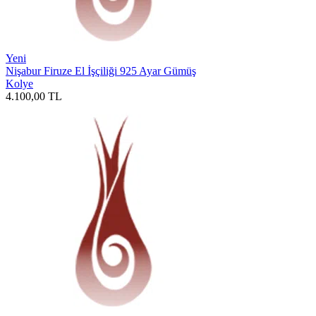
Yeni
Nişabur Firuze El İşçiliği 925 Ayar Gümüş
Kolye
4.100,00
TL