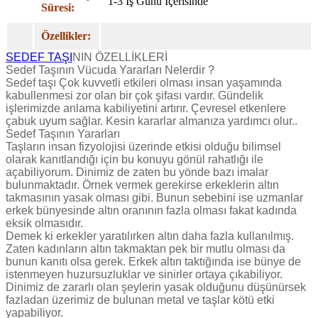
1-3 İş Günü İçerisinde
Süresi:
Özellikler:
SEDEF TAŞI
NIN ÖZELLİKLERİ
Sedef Taşının Vücuda Yararları Nelerdir ?
Sedef taşı Çok kuvvetli etkileri olması insan yaşamında
kabullenmesi zor olan bir çok şifası vardır. Gündelik
işlerimizde anlama kabiliyetini artırır. Çevresel etkenlere
çabuk uyum sağlar. Kesin kararlar almanıza yardımcı olur..
Sedef Taşının Yararları
Taşların insan fizyolojisi üzerinde etkisi olduğu bilimsel
olarak kanıtlandığı için bu konuyu gönül rahatlığı ile
açabiliyorum. Dinimiz de zaten bu yönde bazı imalar
bulunmaktadır. Örnek vermek gerekirse erkeklerin altın
takmasının yasak olması gibi. Bunun sebebini ise uzmanlar
erkek bünyesinde altın oranının fazla olması fakat kadında
eksik olmasıdır.
Demek ki erkekler yaratılırken altın daha fazla kullanılmış.
Zaten kadınların altın takmaktan pek bir mutlu olması da
bunun kanıtı olsa gerek. Erkek altın taktığında ise bünye de
istenmeyen huzursuzluklar ve sinirler ortaya çıkabiliyor.
Dinimiz de zararlı olan şeylerin yasak olduğunu düşünürsek
fazladan üzerimiz de bulunan metal ve taşlar kötü etki
yapabiliyor.