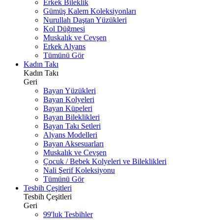
Erkek Bileklik
Gümüş Kalem Koleksiyonları
Nurullah Daştan Yüzükleri
Kol Düğmesi
Muskalık ve Cevşen
Erkek Alyans
Tümünü Gör
Kadın Takı
Kadın Takı
Geri
Bayan Yüzükleri
Bayan Kolyeleri
Bayan Küpeleri
Bayan Bileklikleri
Bayan Takı Setleri
Alyans Modelleri
Bayan Aksesuarları
Muskalık ve Cevşen
Çocuk / Bebek Kolyeleri ve Bileklikleri
Nali Şerif Koleksiyonu
Tümünü Gör
Tesbih Çeşitleri
Tesbih Çeşitleri
Geri
99'luk Tesbihler