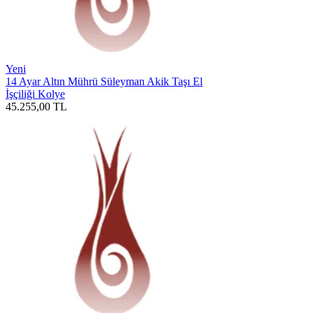
Yeni
14 Ayar Altın Mührü Süleyman Akik Taşı El
İşçiliği Kolye
45.255,00
TL