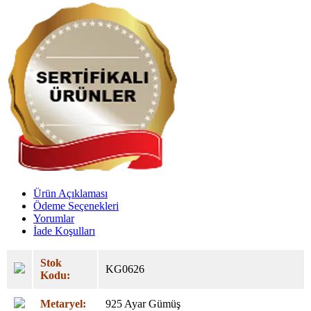
Ürün Açıklaması
Ödeme Seçenekleri
Yorumlar
İade Koşulları
Stok
KG0626
Kodu:
Metaryel:
925 Ayar Gümüş