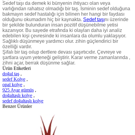
Sedef taşı da demek ki bünyenin ihtiyacı olan veya
varlığından rahatsız olmadığı bir taş. İsminin sedef olduğuna
bakmayın sedef hastalığı için bilinen her hangi bir faydası
olduğunu okumadım hiç bir kaynakta.
Sedef taşı
nı üzerinde
bir şekilde bulunduran insan pozitif düşünebilme yetisi
kazanıyor. Bu sayede etrafında ki olayları daha iyi analiz
edebilen kişi çevresinde ki insanlara da olumlu yaklaşıyor.
Sağlıklı düşünmeye yardımcı olur. zihin güçlendirici bir
özelliği vardır.
Şifalı bir taş oılup dertlere devası şaşırtıcıdır. Çevreye ve
şartlara uyum yeteneği geliştirir. Karar verme zamanlarında ,
zihni açar, berrak düşünme sağlar.
Ürün Etiketleri
doğal taş
,
sedef Kolye
,
opal kolye
,
925 Ayar gümüş
,
doğaltaşlı kolye
,
sedef doğaltaşlı kolye
Benzer Ürünler