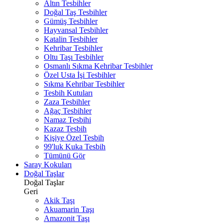
Altın Tesbihler
Doğal Taş Tesbihler
Gümüş Tesbihler
Hayvansal Tesbihler
Katalin Tesbihler
Kehribar Tesbihler
Oltu Taşı Tesbihler
Osmanlı Sıkma Kehribar Tesbihler
Özel Usta İşi Tesbihler
Sıkma Kehribar Tesbihler
Tesbih Kutuları
Zaza Tesbihler
Ağaç Tesbihler
Namaz Tesbihi
Kazaz Tesbih
Kişiye Özel Tesbih
99'luk Kuka Tesbih
Tümünü Gör
Saray Kokuları
Doğal Taşlar
Doğal Taşlar
Geri
Akik Taşı
Akuamarin Taşı
Amazonit Taşı