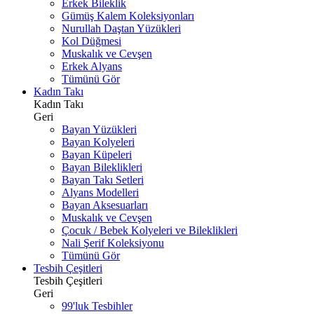
Erkek Bileklik
Gümüş Kalem Koleksiyonları
Nurullah Daştan Yüzükleri
Kol Düğmesi
Muskalık ve Cevşen
Erkek Alyans
Tümünü Gör
Kadın Takı
Kadın Takı
Geri
Bayan Yüzükleri
Bayan Kolyeleri
Bayan Küpeleri
Bayan Bileklikleri
Bayan Takı Setleri
Alyans Modelleri
Bayan Aksesuarları
Muskalık ve Cevşen
Çocuk / Bebek Kolyeleri ve Bileklikleri
Nali Şerif Koleksiyonu
Tümünü Gör
Tesbih Çeşitleri
Tesbih Çeşitleri
Geri
99'luk Tesbihler