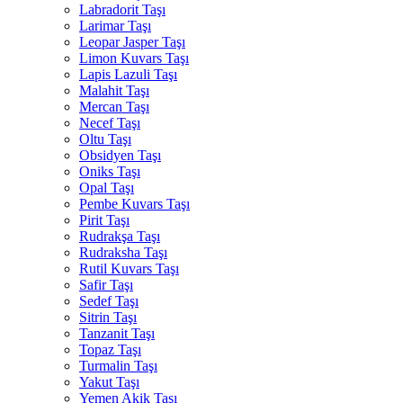
Labradorit Taşı
Larimar Taşı
Leopar Jasper Taşı
Limon Kuvars Taşı
Lapis Lazuli Taşı
Malahit Taşı
Mercan Taşı
Necef Taşı
Oltu Taşı
Obsidyen Taşı
Oniks Taşı
Opal Taşı
Pembe Kuvars Taşı
Pirit Taşı
Rudrakşa Taşı
Rudraksha Taşı
Rutil Kuvars Taşı
Safir Taşı
Sedef Taşı
Sitrin Taşı
Tanzanit Taşı
Topaz Taşı
Turmalin Taşı
Yakut Taşı
Yemen Akik Taşı