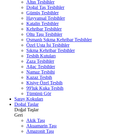
Altın Tesbihler
Doğal Taş Tesbihler
Gümüş Tesbihler
Hayvansal Tesbihler
Katalin Tesbihler
Kehribar Tesbihler
Oltu Taşı Tesbihler
Osmanlı Sıkma Kehribar Tesbihler
Özel Usta İşi Tesbihler
Sıkma Kehribar Tesbihler
Tesbih Kutuları
Zaza Tesbihler
Ağaç Tesbihler
Namaz Tesbihi
Kazaz Tesbih
Kişiye Özel Tesbih
99'luk Kuka Tesbih
Tümünü Gör
Saray Kokuları
Doğal Taşlar
Doğal Taşlar
Geri
Akik Taşı
Akuamarin Taşı
Amazonit Taşı