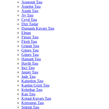
Aragonit Taşı
Ametist Taşı
Apatit Taşı
Ay Taşı
Ceyd Taşı
Dizi Taşlar
Dumanlı Kuvars Taşı
Elmas
Firuze Taşı
Florit Taşı
Granat Taşı
Güneş Taşı
Güneş Taşı
Hamatit Taşı
Havlit Taşı
İnci Taşı
Jasper Taşı
Jade Taşı
Kalsedon Taşı
Kaplan Gözü Taşı
Kehribar Taşı
Kan Taşı
Kristal Kuvars Taşı
Krizopras Taşı
Selenit Taşı