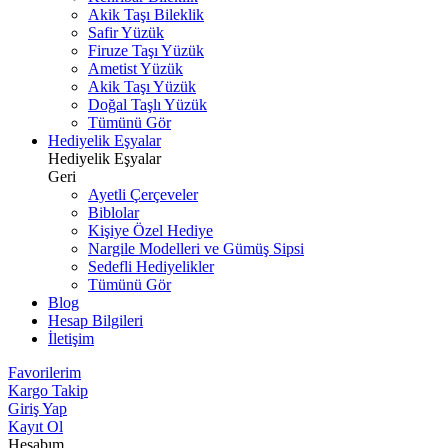
Akik Taşı Bileklik
Safir Yüzük
Firuze Taşı Yüzük
Ametist Yüzük
Akik Taşı Yüzük
Doğal Taşlı Yüzük
Tümünü Gör
Hediyelik Eşyalar
Hediyelik Eşyalar
Geri
Ayetli Çerçeveler
Biblolar
Kişiye Özel Hediye
Nargile Modelleri ve Gümüş Sipsi
Sedefli Hediyelikler
Tümünü Gör
Blog
Hesap Bilgileri
İletişim
Favorilerim
Kargo Takip
Giriş Yap
Kayıt Ol
Hesabım