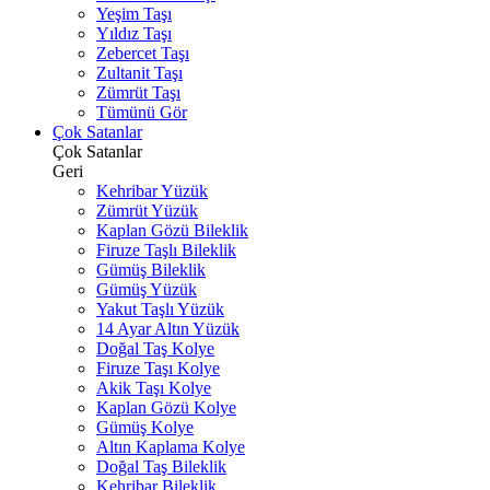
Yeşim Taşı
Yıldız Taşı
Zebercet Taşı
Zultanit Taşı
Zümrüt Taşı
Tümünü Gör
Çok Satanlar
Çok Satanlar
Geri
Kehribar Yüzük
Zümrüt Yüzük
Kaplan Gözü Bileklik
Firuze Taşlı Bileklik
Gümüş Bileklik
Gümüş Yüzük
Yakut Taşlı Yüzük
14 Ayar Altın Yüzük
Doğal Taş Kolye
Firuze Taşı Kolye
Akik Taşı Kolye
Kaplan Gözü Kolye
Gümüş Kolye
Altın Kaplama Kolye
Doğal Taş Bileklik
Kehribar Bileklik