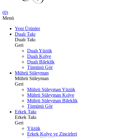
(
0
)
Menü
Yeni Ürünler
Dualı Takı
Dualı Takı
Geri
Dualı Yüzük
Dualı Kolye
Dualı Bileklik
Tümünü Gör
Mührü Süleyman
Mührü Süleyman
Geri
Mührü Süleyman Yüzük
Mührü Süleyman Kolye
Mührü Süleyman Bileklik
Tümünü Gör
Erkek Takı
Erkek Takı
Geri
Yüzük
Erkek Kolye ve Zincirleri