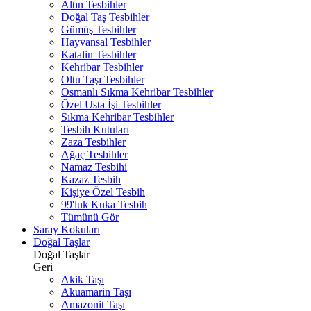
Altın Tesbihler
Doğal Taş Tesbihler
Gümüş Tesbihler
Hayvansal Tesbihler
Katalin Tesbihler
Kehribar Tesbihler
Oltu Taşı Tesbihler
Osmanlı Sıkma Kehribar Tesbihler
Özel Usta İşi Tesbihler
Sıkma Kehribar Tesbihler
Tesbih Kutuları
Zaza Tesbihler
Ağaç Tesbihler
Namaz Tesbihi
Kazaz Tesbih
Kişiye Özel Tesbih
99'luk Kuka Tesbih
Tümünü Gör
Saray Kokuları
Doğal Taşlar
Doğal Taşlar
Geri
Akik Taşı
Akuamarin Taşı
Amazonit Taşı