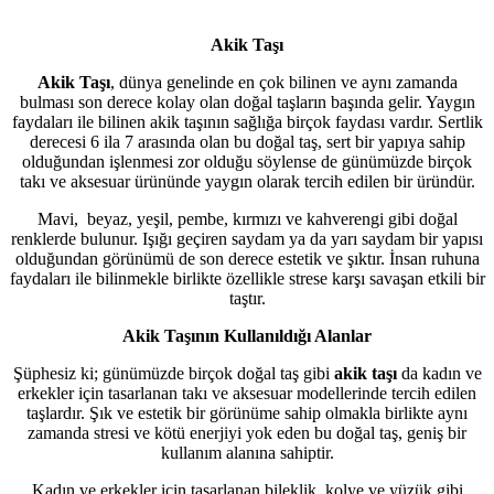
Akik Taşı
Akik Taşı
, dünya genelinde en çok bilinen ve aynı zamanda
bulması son derece kolay olan doğal taşların başında gelir. Yaygın
faydaları ile bilinen akik taşının sağlığa birçok faydası vardır. Sertlik
derecesi 6 ila 7 arasında olan bu doğal taş, sert bir yapıya sahip
olduğundan işlenmesi zor olduğu söylense de günümüzde birçok
takı ve aksesuar ürününde yaygın olarak tercih edilen bir üründür.
Mavi, beyaz, yeşil, pembe, kırmızı ve kahverengi gibi doğal
renklerde bulunur. Işığı geçiren saydam ya da yarı saydam bir yapısı
olduğundan görünümü de son derece estetik ve şıktır. İnsan ruhuna
faydaları ile bilinmekle birlikte özellikle strese karşı savaşan etkili bir
taştır.
Akik Taşının Kullanıldığı Alanlar
Şüphesiz ki; günümüzde birçok doğal taş gibi
akik taşı
da kadın ve
erkekler için tasarlanan takı ve aksesuar modellerinde tercih edilen
taşlardır. Şık ve estetik bir görünüme sahip olmakla birlikte aynı
zamanda stresi ve kötü enerjiyi yok eden bu doğal taş, geniş bir
kullanım alanına sahiptir.
Kadın ve erkekler için tasarlanan bileklik, kolye ve yüzük gibi