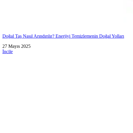
Doğal Taş Nasıl Arındırılır? Enerjiyi Temizlemenin Doğal Yolları
27 Mayıs 2025
İncile