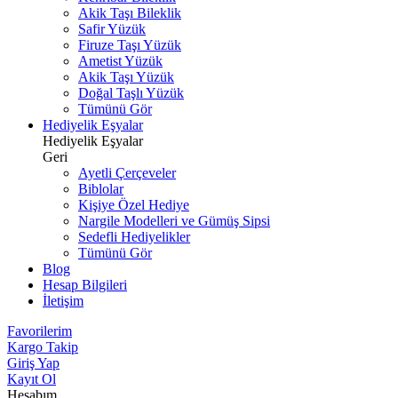
Akik Taşı Bileklik
Safir Yüzük
Firuze Taşı Yüzük
Ametist Yüzük
Akik Taşı Yüzük
Doğal Taşlı Yüzük
Tümünü Gör
Hediyelik Eşyalar
Hediyelik Eşyalar
Geri
Ayetli Çerçeveler
Biblolar
Kişiye Özel Hediye
Nargile Modelleri ve Gümüş Sipsi
Sedefli Hediyelikler
Tümünü Gör
Blog
Hesap Bilgileri
İletişim
Favorilerim
Kargo Takip
Giriş Yap
Kayıt Ol
Hesabım