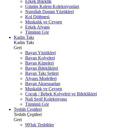
Erkek Bileklik
Gümüş Kalem Koleksiyonları
Nurullah Daştan Yüzükleri
Kol Düğmesi
Muskalık ve Cevşen
Erkek Alyans
Tümünü Gör
Kadın Takı
Kadın Takı
Geri
Bayan Yüzükleri
Bayan Kolyeleri
Bayan Küpeleri
Bayan Bileklikleri
Bayan Takı Setleri
Alyans Modelleri
Bayan Aksesuarları
Muskalık ve Cevşen
Çocuk / Bebek Kolyeleri ve Bileklikleri
Nali Şerif Koleksiyonu
Tümünü Gör
Tesbih Çeşitleri
Tesbih Çeşitleri
Geri
99'luk Tesbihler