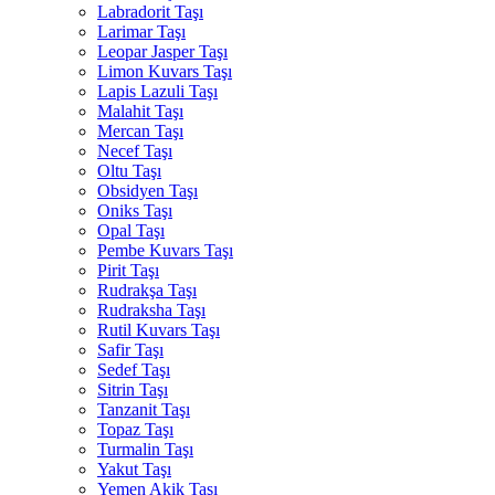
Labradorit Taşı
Larimar Taşı
Leopar Jasper Taşı
Limon Kuvars Taşı
Lapis Lazuli Taşı
Malahit Taşı
Mercan Taşı
Necef Taşı
Oltu Taşı
Obsidyen Taşı
Oniks Taşı
Opal Taşı
Pembe Kuvars Taşı
Pirit Taşı
Rudrakşa Taşı
Rudraksha Taşı
Rutil Kuvars Taşı
Safir Taşı
Sedef Taşı
Sitrin Taşı
Tanzanit Taşı
Topaz Taşı
Turmalin Taşı
Yakut Taşı
Yemen Akik Taşı