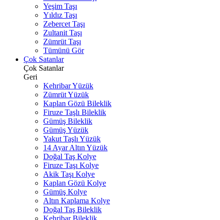
Yeşim Taşı
Yıldız Taşı
Zebercet Taşı
Zultanit Taşı
Zümrüt Taşı
Tümünü Gör
Çok Satanlar
Çok Satanlar
Geri
Kehribar Yüzük
Zümrüt Yüzük
Kaplan Gözü Bileklik
Firuze Taşlı Bileklik
Gümüş Bileklik
Gümüş Yüzük
Yakut Taşlı Yüzük
14 Ayar Altın Yüzük
Doğal Taş Kolye
Firuze Taşı Kolye
Akik Taşı Kolye
Kaplan Gözü Kolye
Gümüş Kolye
Altın Kaplama Kolye
Doğal Taş Bileklik
Kehribar Bileklik