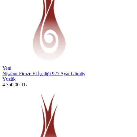
Yeni
Nişabur Firuze El İşçiliği 925 Ayar Gümüş
Yüzük
4.350,00
TL