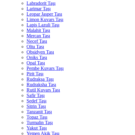
Labradorit Taşı
Larimar Taşı
Leopar Jasper Taşı
Limon Kuvars Taşı
Lapis Lazuli Taşı
Malahit Taşı
Mercan Taşı
Necef Taşı
Oltu Taşı
Obsidyen Taşı
Oniks Taşı
Opal Taşı
Pembe Kuvars Taşı
Pirit Taşı
Rudrakşa Taşı
Rudraksha Taşı
Rutil Kuvars Taşı
Safir Taşı
Sedef Taşı
Sitrin Taşı
Tanzanit Taşı
Topaz Taşı
Turmalin Taşı
Yakut Taşı
Yemen Akik Taşı