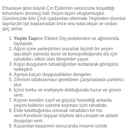
Efsaneye göre büyük Çin Ejderinin yeryüzüne boşalttığı
tohumların donmuş hali Yeşim taşını oluşturmuştur.
Günümüzde bile Çinli işadamları ellerinde Yeşimden tılsımlar
taşırlar,bir işe başlamadan önce onu tutar,okşar ve ondan
güç alırlar.
Yeşim Taşı
nın Etkileri Diş problemleri ve ağrılarında
faydalıdır.
Ağzın içine yerleştirilen yuvarlak biçimli bir yeşim
taşı,dişin yanında durur ve konuşulduğunda diş için
rahatlatıcı etkisi olan titreşimler yayar.
Kişiyi duyguların tutsaklığından kurtararak görüşünü
netleştirir.
Aşırıya kaçan duygusallıkları dengeler.
Zihinsel odaklanmayı gerektiren çalışmalarda yardımcı
olur.
İçiniz korku ve endişeyle dolduğunda huzur ve güven
verir.
Kişinin kendini zayıf ve güçsüz hissettiği anlarda
yeşimi kalbinin üzerine koyması içini rahatlatır.
Elde tutulduğunda ısınarak rahatlatıcı bir his
verir.Kendisini taşıyan kişilere akıl,cesaret ve adalet
duyguları verir.
Kazanılan başarının sonucunda insanın içinde