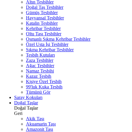
Altın Tesbihler
Doğal Taş Tesbihler
Gümüş Tesbihler
Hayvansal Tesbihler
Katalin Tesbihler
Kehribar Tesbihler
Oltu Taşı Tesbihler
Osmanlı Sıkma Kehribar Tesbihler
Özel Usta İşi Tesbihler
Sıkma Kehribar Tesbihler
Tesbih Kutuları
Zaza Tesbihler
Ağaç Tesbihler
Namaz Tesbihi
Kazaz Tesbih
Kişiye Özel Tesbih
99'luk Kuka Tesbih
Tümünü Gör
Saray Kokuları
Doğal Taşlar
Doğal Taşlar
Geri
Akik Taşı
Akuamarin Taşı
Amazonit Taşı