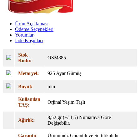
Ürün Açıklaması
Ödeme Seçenekleri
Yorumlar
İade Koşulları
Stok
OSM885
Kodu:
Metaryel:
925 Ayar Gümüş
Boyut:
mm
Kullanılan
Orjinal Yeşim Taşlı
TAŞ:
8,52 gr (+/-1,5) Numaraya Göre
Ağırlık:
Değişebilir.
Garanti:
Ürünümüz Garantili ve Sertifikalıdır.