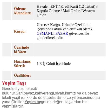
Havale - EFT / Kredi Karti (12 Taksıt) /
Ödeme
Kapıda Ödeme / Mail Order / Western
Metodları:
Union
Ücretsiz Kargo. Ürünler Özel
kutu
içerisinde Fatura ve Sertifikalı olarak,
Kargo:
OSMANLI PAZAR
güvencesi ile
gönderilmektedir.
Üzerinde
ki Yazı:
Hazırlanış
1-3 İş Günü İçerisinde
Süresi:
Özellikler:
Yeşim Taşı
Genelde yeşil olarak
bulunur.Sarı,beyaz,kahverengi,siyah,kırmızı ya da beyaz
lekeli yeşil renklerde de olabilir. Binlerce yıl öncesinde bu
yana Çinliler
Yeşim taşı
nı en değerli taşlardan biri
yapmışlardır.