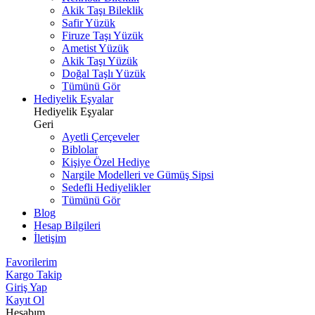
Akik Taşı Bileklik
Safir Yüzük
Firuze Taşı Yüzük
Ametist Yüzük
Akik Taşı Yüzük
Doğal Taşlı Yüzük
Tümünü Gör
Hediyelik Eşyalar
Hediyelik Eşyalar
Geri
Ayetli Çerçeveler
Biblolar
Kişiye Özel Hediye
Nargile Modelleri ve Gümüş Sipsi
Sedefli Hediyelikler
Tümünü Gör
Blog
Hesap Bilgileri
İletişim
Favorilerim
Kargo Takip
Giriş Yap
Kayıt Ol
Hesabım