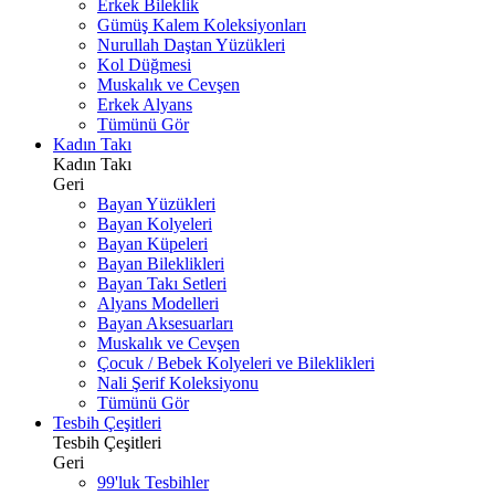
Erkek Bileklik
Gümüş Kalem Koleksiyonları
Nurullah Daştan Yüzükleri
Kol Düğmesi
Muskalık ve Cevşen
Erkek Alyans
Tümünü Gör
Kadın Takı
Kadın Takı
Geri
Bayan Yüzükleri
Bayan Kolyeleri
Bayan Küpeleri
Bayan Bileklikleri
Bayan Takı Setleri
Alyans Modelleri
Bayan Aksesuarları
Muskalık ve Cevşen
Çocuk / Bebek Kolyeleri ve Bileklikleri
Nali Şerif Koleksiyonu
Tümünü Gör
Tesbih Çeşitleri
Tesbih Çeşitleri
Geri
99'luk Tesbihler