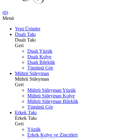
(
0
)
Menü
Yeni Ürünler
Dualı Takı
Dualı Takı
Geri
Dualı Yüzük
Dualı Kolye
Dualı Bileklik
Tümünü Gör
Mührü Süleyman
Mührü Süleyman
Geri
Mührü Süleyman Yüzük
Mührü Süleyman Kolye
Mührü Süleyman Bileklik
Tümünü Gör
Erkek Takı
Erkek Takı
Geri
Yüzük
Erkek Kolye ve Zincirleri