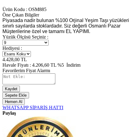
Ürün Kodu :
OSM885
Öne Çıkan Bilgiler
Piyasada nadir bulunan %100 Orjinal Yeşim Taşı yüzükleri
sınırlı sayılarda stoklardadır. Siz değerli Osmanlı Pazar
Müşterilerine özel ve tamamı EL YAPIMI.
Yüzük Ölçüsü Seçiniz :
Hediyesi :
4.428,00
TL
Havale Fiyatı :
4.206,60
TL
%5
İndirim
Favorilerim
Fiyat Alarmı
Kaydet
Sepete Ekle
Hemen Al
WHATSAPP SİPARİŞ HATTI
Paylaş