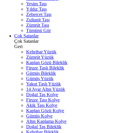
Yeşim Taşı
Yıldız Taşı
Zebercet Taşı
Zultanit Taşı
Zümrüt Taşı
Tümünü Gör
Çok Satanlar
Çok Satanlar
Geri
Kehribar Yüzük
Zümrüt Yüzük
Kaplan Gözü Bileklik
Firuze Taşlı Bileklik
Gümüş Bileklik
Gümüş Yüzük
Yakut Taşlı Yüzük
14 Ayar Altın Yüzük
Doğal Taş Kolye
Firuze Taşı Kolye
Akik Taşı Kolye
Kaplan Gözü Kolye
Gümüş Kolye
Altın Kaplama Kolye
Doğal Taş Bileklik
Kehribar Bileklik