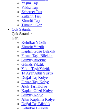
Yeşim Taşı
Yıldız Taşı
Zebercet Taşı
Zultanit Taşı
Zümrüt Taşı
Tümünü Gör
Çok Satanlar
Çok Satanlar
Geri
Kehribar Yüzük
Zümrüt Yüzük
Kaplan Gözü Bileklik
Firuze Taşlı Bileklik
Gümüş Bileklik
Gümüş Yüzük
Yakut Taşlı Yüzük
14 Ayar Altın Yüzük
Doğal Taş Kolye
Firuze Taşı Kolye
Akik Taşı Kolye
Kaplan Gözü Kolye
Gümüş Kolye
Altın Kaplama Kolye
Doğal Taş Bileklik
Kehribar Bileklik