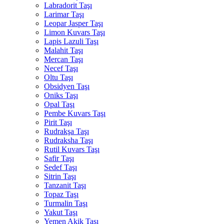
Labradorit Taşı
Larimar Taşı
Leopar Jasper Taşı
Limon Kuvars Taşı
Lapis Lazuli Taşı
Malahit Taşı
Mercan Taşı
Necef Taşı
Oltu Taşı
Obsidyen Taşı
Oniks Taşı
Opal Taşı
Pembe Kuvars Taşı
Pirit Taşı
Rudrakşa Taşı
Rudraksha Taşı
Rutil Kuvars Taşı
Safir Taşı
Sedef Taşı
Sitrin Taşı
Tanzanit Taşı
Topaz Taşı
Turmalin Taşı
Yakut Taşı
Yemen Akik Taşı