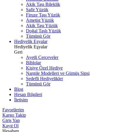
Akik Taşı Bileklik
Safir Yüzük
Firuze Taşı Yüzük
Ametist Yüzük
Akik Taşı Yüzük
Doğal Taşlı Yüzük
Tümünü Gör
Hediyelik Eşyalar
Hediyelik Eşyalar
Geri
Ayetli Çerçeveler
Biblolar
Kişiye Özel Hediye
Nargile Modelleri ve Gümüş Sipsi
Sedefli Hediyelikler
Tümünü Gör
Blog
Hesap Bilgileri
İletişim
Favorilerim
Kargo Takip
Giriş Yap
Kayıt Ol
Hesabım