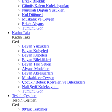
Erkek Bileklik
Gümüş Kalem Koleksiyonları
Nurullah Daştan Yüzükleri
Kol Düğmesi
Muskalık ve Cevşen
Erkek Alyans
Tümünü Gör
Kadın Takı
Kadın Takı
Geri
Bayan Yüzükleri
Bayan Kolyeleri
Bayan Küpeleri
Bayan Bileklikleri
Bayan Takı Setleri
Alyans Modelleri
Bayan Aksesuarları
Muskalık ve Cevşen
Çocuk / Bebek Kolyeleri ve Bileklikleri
Nali Şerif Koleksiyonu
Tümünü Gör
Tesbih Çeşitleri
Tesbih Çeşitleri
Geri
99'luk Tesbihler