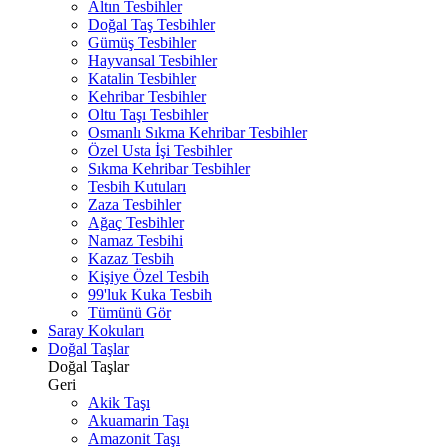
Altın Tesbihler
Doğal Taş Tesbihler
Gümüş Tesbihler
Hayvansal Tesbihler
Katalin Tesbihler
Kehribar Tesbihler
Oltu Taşı Tesbihler
Osmanlı Sıkma Kehribar Tesbihler
Özel Usta İşi Tesbihler
Sıkma Kehribar Tesbihler
Tesbih Kutuları
Zaza Tesbihler
Ağaç Tesbihler
Namaz Tesbihi
Kazaz Tesbih
Kişiye Özel Tesbih
99'luk Kuka Tesbih
Tümünü Gör
Saray Kokuları
Doğal Taşlar
Doğal Taşlar
Geri
Akik Taşı
Akuamarin Taşı
Amazonit Taşı