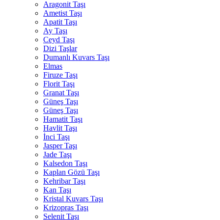
Aragonit Taşı
Ametist Taşı
Apatit Taşı
Ay Taşı
Ceyd Taşı
Dizi Taşlar
Dumanlı Kuvars Taşı
Elmas
Firuze Taşı
Florit Taşı
Granat Taşı
Güneş Taşı
Güneş Taşı
Hamatit Taşı
Havlit Taşı
İnci Taşı
Jasper Taşı
Jade Taşı
Kalsedon Taşı
Kaplan Gözü Taşı
Kehribar Taşı
Kan Taşı
Kristal Kuvars Taşı
Krizopras Taşı
Selenit Taşı