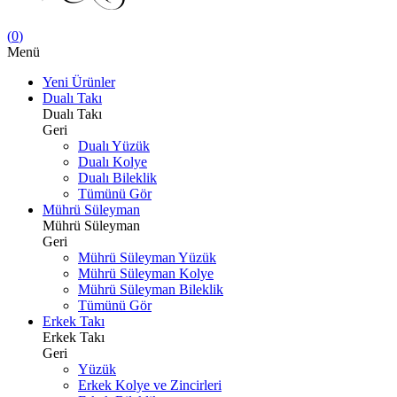
(
0
)
Menü
Yeni Ürünler
Dualı Takı
Dualı Takı
Geri
Dualı Yüzük
Dualı Kolye
Dualı Bileklik
Tümünü Gör
Mührü Süleyman
Mührü Süleyman
Geri
Mührü Süleyman Yüzük
Mührü Süleyman Kolye
Mührü Süleyman Bileklik
Tümünü Gör
Erkek Takı
Erkek Takı
Geri
Yüzük
Erkek Kolye ve Zincirleri