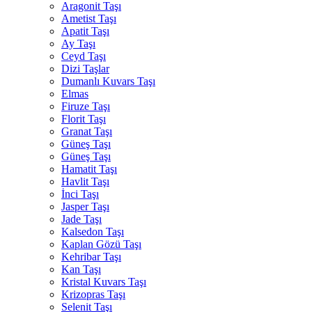
Aragonit Taşı
Ametist Taşı
Apatit Taşı
Ay Taşı
Ceyd Taşı
Dizi Taşlar
Dumanlı Kuvars Taşı
Elmas
Firuze Taşı
Florit Taşı
Granat Taşı
Güneş Taşı
Güneş Taşı
Hamatit Taşı
Havlit Taşı
İnci Taşı
Jasper Taşı
Jade Taşı
Kalsedon Taşı
Kaplan Gözü Taşı
Kehribar Taşı
Kan Taşı
Kristal Kuvars Taşı
Krizopras Taşı
Selenit Taşı