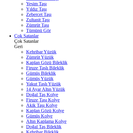
Yeşim Taşı
Yıldız Taşı
Zebercet Taşı
Zultanit Taşı
Zümrüt Taşı
Tümünü Gör
Çok Satanlar
Çok Satanlar
Geri
Kehribar Yüzük
Zümrüt Yüzük
Kaplan Gözü Bileklik
Firuze Taşlı Bileklik
Gümüş Bileklik
Gümüş Yüzük
Yakut Taşlı Yüzük
14 Ayar Altın Yüzük
Doğal Taş Kolye
Firuze Taşı Kolye
Akik Taşı Kolye
Kaplan Gözü Kolye
Gümüş Kolye
Altın Kaplama Kolye
Doğal Taş Bileklik
Kehribar Bileklik