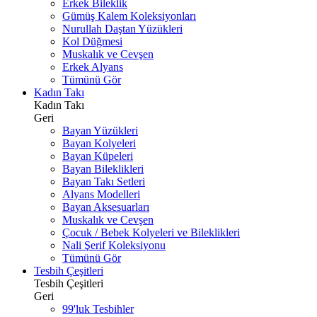
Erkek Bileklik
Gümüş Kalem Koleksiyonları
Nurullah Daştan Yüzükleri
Kol Düğmesi
Muskalık ve Cevşen
Erkek Alyans
Tümünü Gör
Kadın Takı
Kadın Takı
Geri
Bayan Yüzükleri
Bayan Kolyeleri
Bayan Küpeleri
Bayan Bileklikleri
Bayan Takı Setleri
Alyans Modelleri
Bayan Aksesuarları
Muskalık ve Cevşen
Çocuk / Bebek Kolyeleri ve Bileklikleri
Nali Şerif Koleksiyonu
Tümünü Gör
Tesbih Çeşitleri
Tesbih Çeşitleri
Geri
99'luk Tesbihler