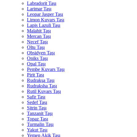
Labradorit Taşı
Larimar Taşı
Leopar Jasper Taşı
Limon Kuvars Taşı
Lapis Lazuli Taşı
Malahit Taşı
Mercan Taşı
Necef Taşı
Oltu Taşı
Obsidyen Taşı
Oniks Taşı
Opal Taşı
Pembe Kuvars Taşı
Pirit Taşı
Rudrakşa Taşı
Rudraksha Taşı
Rutil Kuvars Taşı
Safir Taşı
Sedef Taşı
Sitrin Taşı
Tanzanit Taşı
Topaz Taşı
Turmalin Taşı
Yakut Taşı
Yemen Akik Taşı