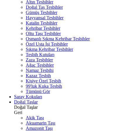
Altın Tesbihler
Doğal Taş Tesbihler
Gümüş Tesbihler
Hayvansal Tesbihler
Katalin Tesbihler
Kehribar Tesbihler
Oltu Taşı Tesbihler
Osmanlı Sıkma Kehribar Tesbihler
Özel Usta İşi Tesbihler
Sıkma Kehribar Tesbihler
Tesbih Kutuları
Zaza Tesbihler
Ağaç Tesbihler
Namaz Tesbihi
Kazaz Tesbih
Kişiye Özel Tesbih
99'luk Kuka Tesbih
Tümünü Gör
Saray Kokuları
Doğal Taşlar
Doğal Taşlar
Geri
Akik Taşı
Akuamarin Taşı
Amazonit Taşı