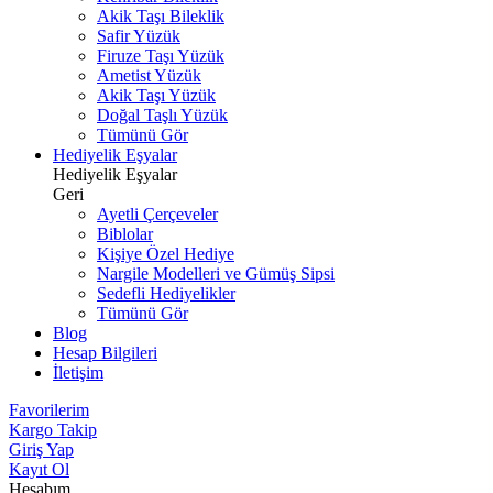
Akik Taşı Bileklik
Safir Yüzük
Firuze Taşı Yüzük
Ametist Yüzük
Akik Taşı Yüzük
Doğal Taşlı Yüzük
Tümünü Gör
Hediyelik Eşyalar
Hediyelik Eşyalar
Geri
Ayetli Çerçeveler
Biblolar
Kişiye Özel Hediye
Nargile Modelleri ve Gümüş Sipsi
Sedefli Hediyelikler
Tümünü Gör
Blog
Hesap Bilgileri
İletişim
Favorilerim
Kargo Takip
Giriş Yap
Kayıt Ol
Hesabım