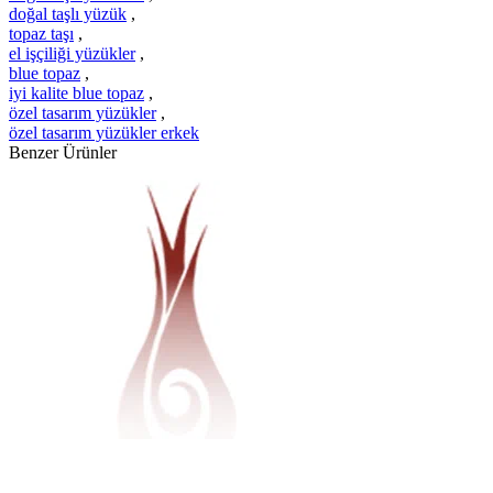
doğal taşlı yüzük
,
topaz taşı
,
el işçiliği yüzükler
,
blue topaz
,
iyi kalite blue topaz
,
özel tasarım yüzükler
,
özel tasarım yüzükler erkek
Benzer Ürünler