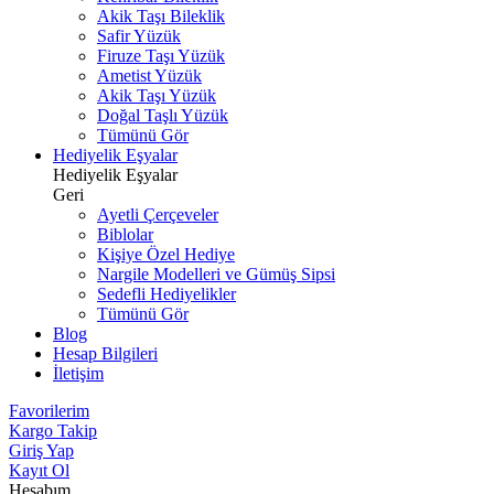
Akik Taşı Bileklik
Safir Yüzük
Firuze Taşı Yüzük
Ametist Yüzük
Akik Taşı Yüzük
Doğal Taşlı Yüzük
Tümünü Gör
Hediyelik Eşyalar
Hediyelik Eşyalar
Geri
Ayetli Çerçeveler
Biblolar
Kişiye Özel Hediye
Nargile Modelleri ve Gümüş Sipsi
Sedefli Hediyelikler
Tümünü Gör
Blog
Hesap Bilgileri
İletişim
Favorilerim
Kargo Takip
Giriş Yap
Kayıt Ol
Hesabım