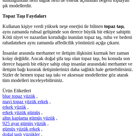
sunduğundan hem sağlık hem de estetik açısından beğeni toplayan
şık modellerdir.
Topaz Taşı Faydaları
Kullanan kişiye verdi yüksek neşe enerjisi ile bilinen
topaz taşı
,
aynı zamanda ruhsal gelişimde son derece büyük bir etkiye sahiptir.
Kötü niyet ve nazardan koruduğu inanılan topaz taş, ruhu ve bedeni
rahatlatırken aynı zamanda affedicilik yönünüzü açığa çıkarır.
İnsanlar arasında merhamet ve iletişim ilişkisini kurmak her zaman
kolay değildir. Ancak doğal şifa taşı olan topaz taşı, bu konuda son
derece başarılı bir etkiye sahip olup insanlar arasındaki merhamet ve
iletişim bağı kurarak iletişimlerinizi daha sağlıklı hale getirebilirsiniz.
Sizler de hemen topaz taşı takı ve aksesuar modellerine göz atarak
tüm modelleri inceleyebilirsiniz.
Ürün Etiketleri
blue topaz yüzük
,
mavi topaz yüzük erkek
,
erkek yüzük
,
erkek yüzük gümüş
,
altın kaplama gümüş yüzük
,
925 ayar gümüş yüzük
,
gümüş yüzük erkek
,
doğal taşlı yüzükler
,