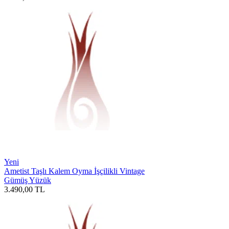
Yeni
Ametist Taşlı Kalem Oyma İşçilikli Vintage
Gümüş Yüzük
3.490,00
TL