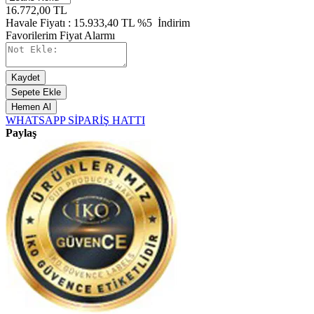
16.772,00
TL
Havale Fiyatı :
15.933,40
TL
%5
İndirim
Favorilerim
Fiyat Alarmı
Kaydet
Sepete Ekle
Hemen Al
WHATSAPP SİPARİŞ HATTI
Paylaş