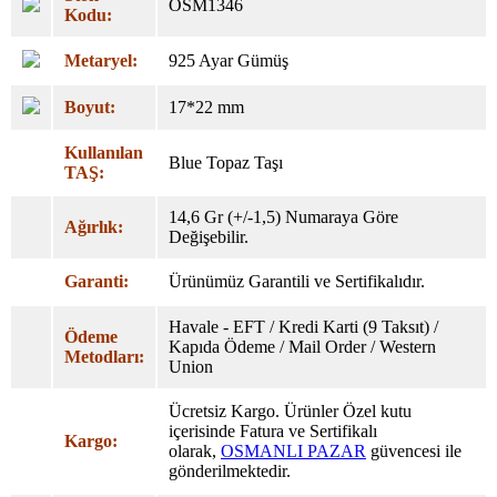
OSM1346
Kodu:
Metaryel:
925 Ayar Gümüş
Boyut:
17*22 mm
Kullanılan
Blue Topaz Taşı
TAŞ:
14,6 Gr (+/-1,5) Numaraya Göre
Ağırlık:
Değişebilir.
Garanti:
Ürünümüz Garantili ve Sertifikalıdır.
Havale - EFT / Kredi Karti (9 Taksıt) /
Ödeme
Kapıda Ödeme / Mail Order / Western
Metodları:
Union
Ücretsiz Kargo. Ürünler Özel
kutu
içerisinde Fatura ve Sertifikalı
Kargo:
olarak,
OSMANLI PAZAR
güvencesi ile
gönderilmektedir.