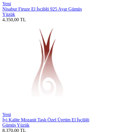
Yeni
Nişabur Firuze El İşçiliği 925 Ayar Gümüş
Yüzük
4.350,00
TL
Yeni
İyi Kalite Mozanit Taşlı Özel Üretim El İşçiliği
Gümüş Yüzük
8.370,00
TL