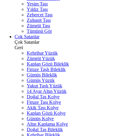
Yeşim Taşı
Yıldız Taşı
Zebercet Taşı
Zultanit Taşı
Zümrüt Taşı
Tümünü Gör
Çok Satanlar
Çok Satanlar
Geri
Kehribar Yüzük
Zümrüt Yüzük
Kaplan Gözü Bileklik
Firuze Taşlı Bileklik
Gümüş Bileklik
Gümüş Yüzük
Yakut Taşlı Yüzük
14 Ayar Altın Yüzük
Doğal Taş Kolye
Firuze Taşı Kolye
Akik Taşı Kolye
Kaplan Gözü Kolye
Gümüş Kolye
Altın Kaplama Kolye
Doğal Taş Bileklik
Kehribar Bileklik