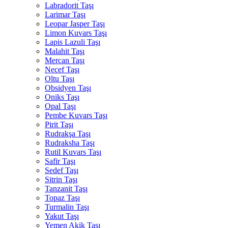
Labradorit Taşı
Larimar Taşı
Leopar Jasper Taşı
Limon Kuvars Taşı
Lapis Lazuli Taşı
Malahit Taşı
Mercan Taşı
Necef Taşı
Oltu Taşı
Obsidyen Taşı
Oniks Taşı
Opal Taşı
Pembe Kuvars Taşı
Pirit Taşı
Rudrakşa Taşı
Rudraksha Taşı
Rutil Kuvars Taşı
Safir Taşı
Sedef Taşı
Sitrin Taşı
Tanzanit Taşı
Topaz Taşı
Turmalin Taşı
Yakut Taşı
Yemen Akik Taşı