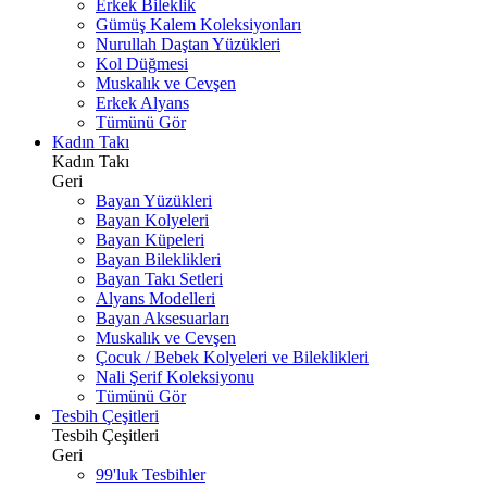
Erkek Bileklik
Gümüş Kalem Koleksiyonları
Nurullah Daştan Yüzükleri
Kol Düğmesi
Muskalık ve Cevşen
Erkek Alyans
Tümünü Gör
Kadın Takı
Kadın Takı
Geri
Bayan Yüzükleri
Bayan Kolyeleri
Bayan Küpeleri
Bayan Bileklikleri
Bayan Takı Setleri
Alyans Modelleri
Bayan Aksesuarları
Muskalık ve Cevşen
Çocuk / Bebek Kolyeleri ve Bileklikleri
Nali Şerif Koleksiyonu
Tümünü Gör
Tesbih Çeşitleri
Tesbih Çeşitleri
Geri
99'luk Tesbihler