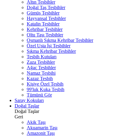
Altın Tesbihler
Doğal Taş Tesbihler
Gümüş Tesbihler
Hayvansal Tesbihler
Katalin Tesbihler
Kehribar Tesbihler
Oltu Taşı Tesbihler
Osmanlı Sıkma Kehribar Tesbihler
Özel Usta İşi Tesbihler
Sıkma Kehribar Tesbihler
Tesbih Kutuları
Zaza Tesbihler
Ağaç Tesbihler
Namaz Tesbihi
Kazaz Tesbih
Kişiye Özel Tesbih
99'luk Kuka Tesbih
Tümünü Gör
Saray Kokuları
Doğal Taşlar
Doğal Taşlar
Geri
Akik Taşı
Akuamarin Taşı
Amazonit Taşı