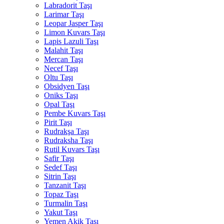
Labradorit Taşı
Larimar Taşı
Leopar Jasper Taşı
Limon Kuvars Taşı
Lapis Lazuli Taşı
Malahit Taşı
Mercan Taşı
Necef Taşı
Oltu Taşı
Obsidyen Taşı
Oniks Taşı
Opal Taşı
Pembe Kuvars Taşı
Pirit Taşı
Rudrakşa Taşı
Rudraksha Taşı
Rutil Kuvars Taşı
Safir Taşı
Sedef Taşı
Sitrin Taşı
Tanzanit Taşı
Topaz Taşı
Turmalin Taşı
Yakut Taşı
Yemen Akik Taşı