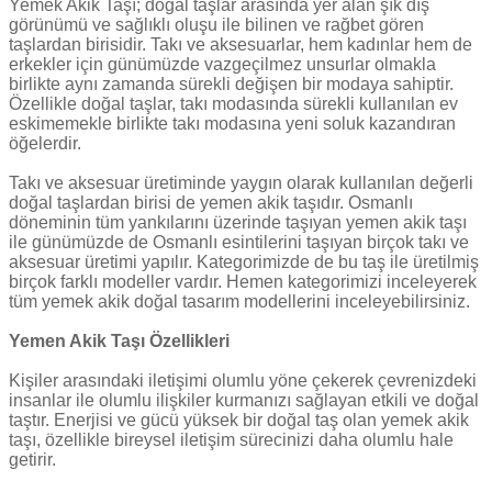
Yemek Akik Taşı; doğal taşlar arasında yer alan şık dış
görünümü ve sağlıklı oluşu ile bilinen ve rağbet gören
taşlardan birisidir. Takı ve aksesuarlar, hem kadınlar hem de
erkekler için günümüzde vazgeçilmez unsurlar olmakla
birlikte aynı zamanda sürekli değişen bir modaya sahiptir.
Özellikle doğal taşlar, takı modasında sürekli kullanılan ev
eskimemekle birlikte takı modasına yeni soluk kazandıran
öğelerdir.
Takı ve aksesuar üretiminde yaygın olarak kullanılan değerli
doğal taşlardan birisi de yemen akik taşıdır. Osmanlı
döneminin tüm yankılarını üzerinde taşıyan yemen akik taşı
ile günümüzde de Osmanlı esintilerini taşıyan birçok takı ve
aksesuar üretimi yapılır. Kategorimizde de bu taş ile üretilmiş
birçok farklı modeller vardır. Hemen kategorimizi inceleyerek
tüm yemek akik doğal tasarım modellerini inceleyebilirsiniz.
Yemen Akik Taşı Özellikleri
Kişiler arasındaki iletişimi olumlu yöne çekerek çevrenizdeki
insanlar ile olumlu ilişkiler kurmanızı sağlayan etkili ve doğal
taştır. Enerjisi ve gücü yüksek bir doğal taş olan yemek akik
taşı, özellikle bireysel iletişim sürecinizi daha olumlu hale
getirir.