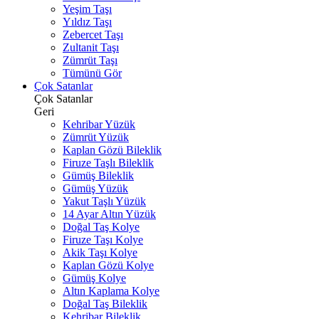
Yeşim Taşı
Yıldız Taşı
Zebercet Taşı
Zultanit Taşı
Zümrüt Taşı
Tümünü Gör
Çok Satanlar
Çok Satanlar
Geri
Kehribar Yüzük
Zümrüt Yüzük
Kaplan Gözü Bileklik
Firuze Taşlı Bileklik
Gümüş Bileklik
Gümüş Yüzük
Yakut Taşlı Yüzük
14 Ayar Altın Yüzük
Doğal Taş Kolye
Firuze Taşı Kolye
Akik Taşı Kolye
Kaplan Gözü Kolye
Gümüş Kolye
Altın Kaplama Kolye
Doğal Taş Bileklik
Kehribar Bileklik