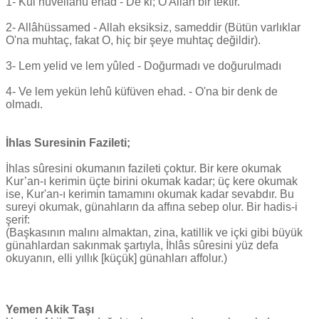
1- Kul hüvellâhü ehad - De ki; O Allah bir tektir.
2- Allâhüssamed - Allah eksiksiz, sameddir (Bütün varlıklar
O'na muhtaç, fakat O, hiç bir şeye muhtaç değildir).
3- Lem yelid ve lem yûled - Doğurmadı ve doğurulmadı
4- Ve lem yekün lehû küfüven ehad. - O'na bir denk de
olmadı.
İhlas Suresinin Fazileti;
İhlas sûresini okumanın fazileti çoktur. Bir kere okumak
Kur’an-ı kerimin üçte birini okumak kadar; üç kere okumak
ise, Kur'an-ı kerimin tamamını okumak kadar sevabdır. Bu
sureyi okumak, günahların da affına sebep olur. Bir hadis-i
şerif:
(Başkasının malını almaktan, zina, katillik ve içki gibi büyük
günahlardan sakınmak şartıyla, İhlâs sûresini yüz defa
okuyanın, elli yıllık [küçük] günahları affolur.)
Yemen Akik Taşı