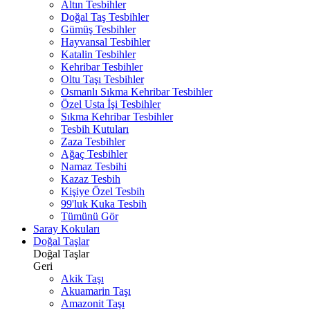
Altın Tesbihler
Doğal Taş Tesbihler
Gümüş Tesbihler
Hayvansal Tesbihler
Katalin Tesbihler
Kehribar Tesbihler
Oltu Taşı Tesbihler
Osmanlı Sıkma Kehribar Tesbihler
Özel Usta İşi Tesbihler
Sıkma Kehribar Tesbihler
Tesbih Kutuları
Zaza Tesbihler
Ağaç Tesbihler
Namaz Tesbihi
Kazaz Tesbih
Kişiye Özel Tesbih
99'luk Kuka Tesbih
Tümünü Gör
Saray Kokuları
Doğal Taşlar
Doğal Taşlar
Geri
Akik Taşı
Akuamarin Taşı
Amazonit Taşı