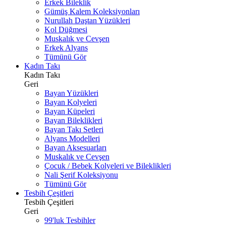
Erkek Bileklik
Gümüş Kalem Koleksiyonları
Nurullah Daştan Yüzükleri
Kol Düğmesi
Muskalık ve Cevşen
Erkek Alyans
Tümünü Gör
Kadın Takı
Kadın Takı
Geri
Bayan Yüzükleri
Bayan Kolyeleri
Bayan Küpeleri
Bayan Bileklikleri
Bayan Takı Setleri
Alyans Modelleri
Bayan Aksesuarları
Muskalık ve Cevşen
Çocuk / Bebek Kolyeleri ve Bileklikleri
Nali Şerif Koleksiyonu
Tümünü Gör
Tesbih Çeşitleri
Tesbih Çeşitleri
Geri
99'luk Tesbihler