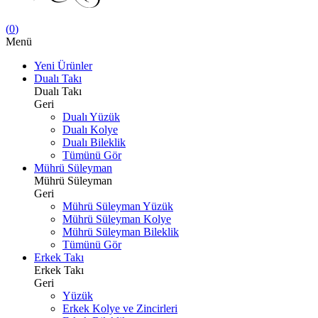
(
0
)
Menü
Yeni Ürünler
Dualı Takı
Dualı Takı
Geri
Dualı Yüzük
Dualı Kolye
Dualı Bileklik
Tümünü Gör
Mührü Süleyman
Mührü Süleyman
Geri
Mührü Süleyman Yüzük
Mührü Süleyman Kolye
Mührü Süleyman Bileklik
Tümünü Gör
Erkek Takı
Erkek Takı
Geri
Yüzük
Erkek Kolye ve Zincirleri