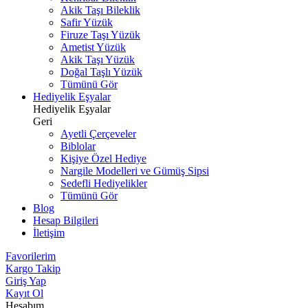
Akik Taşı Bileklik
Safir Yüzük
Firuze Taşı Yüzük
Ametist Yüzük
Akik Taşı Yüzük
Doğal Taşlı Yüzük
Tümünü Gör
Hediyelik Eşyalar
Hediyelik Eşyalar
Geri
Ayetli Çerçeveler
Biblolar
Kişiye Özel Hediye
Nargile Modelleri ve Gümüş Sipsi
Sedefli Hediyelikler
Tümünü Gör
Blog
Hesap Bilgileri
İletişim
Favorilerim
Kargo Takip
Giriş Yap
Kayıt Ol
Hesabım