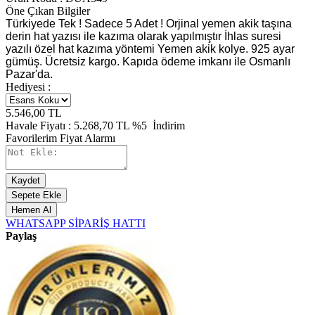
Öne Çıkan Bilgiler
Türkiyede Tek ! Sadece 5 Adet ! Orjinal yemen akik taşına
derin hat yazısı ile kazıma olarak yapılmıştır İhlas suresi
yazılı özel hat kazıma yöntemi Yemen akik kolye. 925 ayar
gümüş. Ücretsiz kargo. Kapıda ödeme imkanı ile Osmanlı
Pazar'da.
Hediyesi :
5.546,00
TL
Havale Fiyatı :
5.268,70
TL
%5
İndirim
Favorilerim
Fiyat Alarmı
Kaydet
Sepete Ekle
Hemen Al
WHATSAPP SİPARİŞ HATTI
Paylaş