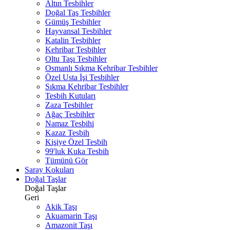
Altın Tesbihler
Doğal Taş Tesbihler
Gümüş Tesbihler
Hayvansal Tesbihler
Katalin Tesbihler
Kehribar Tesbihler
Oltu Taşı Tesbihler
Osmanlı Sıkma Kehribar Tesbihler
Özel Usta İşi Tesbihler
Sıkma Kehribar Tesbihler
Tesbih Kutuları
Zaza Tesbihler
Ağaç Tesbihler
Namaz Tesbihi
Kazaz Tesbih
Kişiye Özel Tesbih
99'luk Kuka Tesbih
Tümünü Gör
Saray Kokuları
Doğal Taşlar
Doğal Taşlar
Geri
Akik Taşı
Akuamarin Taşı
Amazonit Taşı