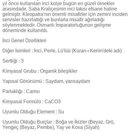
yıl önce kullanılan inci kolye bugün en güzel örnekler
arasındadır. Saba Kraliçesinin inci takısı efsane haline
gelmiştir. Kleopatra’nın önemli misafirler için zemini inciden
servisler hazırlattığı ve bunlarla misafir ağırladığı
söylenmektedir. Osmanlı İmparatorluğunun gelişme
döneminde kullanıldı.
İnci Genel Özellikleri
Diğer İsimleri : İnci, Perle, Lü'lüü (Kuran-ı Kerim'deki adı)
Sertliği : 3
Kimyasal Grubu : Organik bileşikler
Yapısal Görünümü : Saydam, yarısaydam
Parlaklığı : Camsı
Kimyasal Formülü : CaCO3
Uyumlu Olduğu Element : Su
Uyumlu Olduğu Burçlar : Boğa ve İkizler (Beyaz, Gri),
Yengeç (Beyaz, Pembe), Yay ve Kova (Siyah)