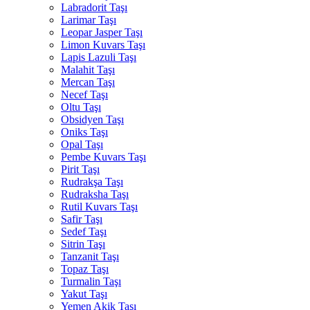
Labradorit Taşı
Larimar Taşı
Leopar Jasper Taşı
Limon Kuvars Taşı
Lapis Lazuli Taşı
Malahit Taşı
Mercan Taşı
Necef Taşı
Oltu Taşı
Obsidyen Taşı
Oniks Taşı
Opal Taşı
Pembe Kuvars Taşı
Pirit Taşı
Rudrakşa Taşı
Rudraksha Taşı
Rutil Kuvars Taşı
Safir Taşı
Sedef Taşı
Sitrin Taşı
Tanzanit Taşı
Topaz Taşı
Turmalin Taşı
Yakut Taşı
Yemen Akik Taşı