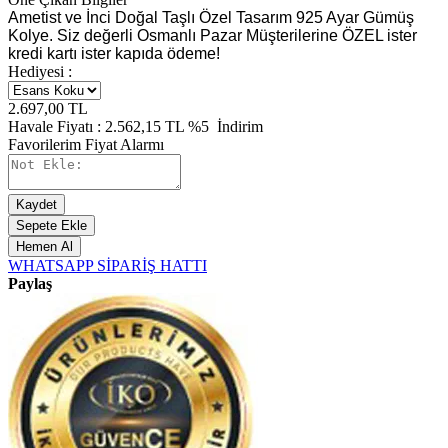
Ametist ve İnci Doğal Taşlı Özel Tasarım 925 Ayar Gümüş
Kolye. Siz değerli Osmanlı Pazar Müşterilerine ÖZEL ister
kredi kartı ister kapıda ödeme!
Hediyesi :
2.697,00
TL
Havale Fiyatı :
2.562,15
TL
%5
İndirim
Favorilerim
Fiyat Alarmı
Kaydet
Sepete Ekle
Hemen Al
WHATSAPP SİPARİŞ HATTI
Paylaş