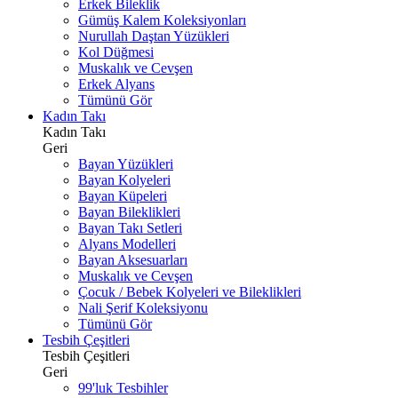
Erkek Bileklik
Gümüş Kalem Koleksiyonları
Nurullah Daştan Yüzükleri
Kol Düğmesi
Muskalık ve Cevşen
Erkek Alyans
Tümünü Gör
Kadın Takı
Kadın Takı
Geri
Bayan Yüzükleri
Bayan Kolyeleri
Bayan Küpeleri
Bayan Bileklikleri
Bayan Takı Setleri
Alyans Modelleri
Bayan Aksesuarları
Muskalık ve Cevşen
Çocuk / Bebek Kolyeleri ve Bileklikleri
Nali Şerif Koleksiyonu
Tümünü Gör
Tesbih Çeşitleri
Tesbih Çeşitleri
Geri
99'luk Tesbihler