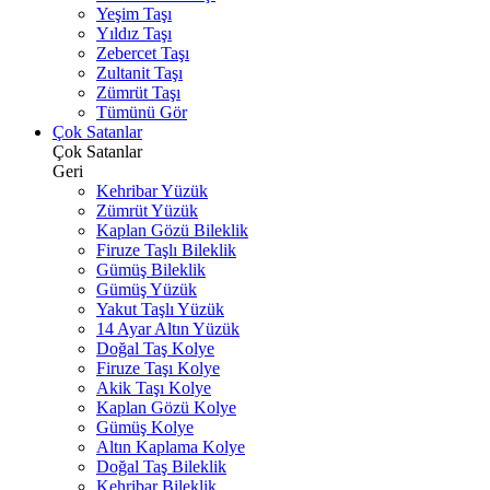
Yeşim Taşı
Yıldız Taşı
Zebercet Taşı
Zultanit Taşı
Zümrüt Taşı
Tümünü Gör
Çok Satanlar
Çok Satanlar
Geri
Kehribar Yüzük
Zümrüt Yüzük
Kaplan Gözü Bileklik
Firuze Taşlı Bileklik
Gümüş Bileklik
Gümüş Yüzük
Yakut Taşlı Yüzük
14 Ayar Altın Yüzük
Doğal Taş Kolye
Firuze Taşı Kolye
Akik Taşı Kolye
Kaplan Gözü Kolye
Gümüş Kolye
Altın Kaplama Kolye
Doğal Taş Bileklik
Kehribar Bileklik