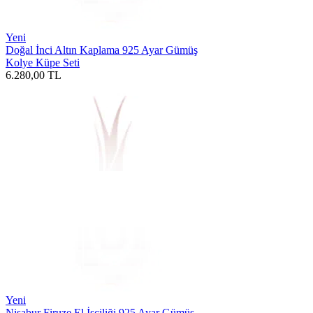
Yeni
Doğal İnci Altın Kaplama 925 Ayar Gümüş
Kolye Küpe Seti
6.280,00
TL
Yeni
Nişabur Firuze El İşçiliği 925 Ayar Gümüş