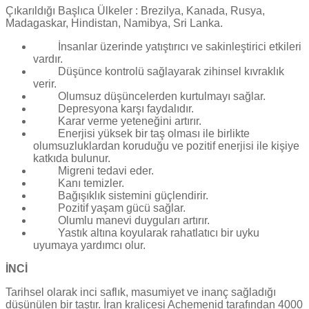
Çıkarıldığı Başlıca Ülkeler : Brezilya, Kanada, Rusya,
Madagaskar, Hindistan, Namibya, Sri Lanka.
İnsanlar üzerinde yatıştırıcı ve sakinleştirici etkileri
vardır.
Düşünce kontrolü sağlayarak zihinsel kıvraklık
verir.
Olumsuz düşüncelerden kurtulmayı sağlar.
Depresyona karşı faydalıdır.
Karar verme yeteneğini artırır.
Enerjisi yüksek bir taş olması ile birlikte
olumsuzluklardan koruduğu ve pozitif enerjisi ile kişiye
katkıda bulunur.
Migreni tedavi eder.
Kanı temizler.
Bağışıklık sistemini güçlendirir.
Pozitif yaşam gücü sağlar.
Olumlu manevi duyguları artırır.
Yastık altına koyularak rahatlatıcı bir uyku
uyumaya yardımcı olur.
İNCİ
Tarihsel olarak inci saflık, masumiyet ve inanç sağladığı
düşünülen bir taştır. İran kraliçesi Achemenid tarafından 4000