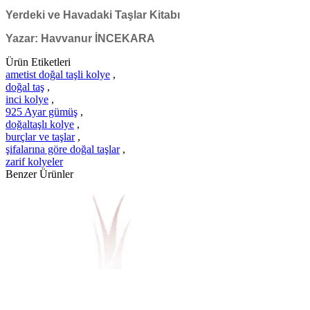
Yerdeki ve Havadaki Taşlar Kitabı
Yazar: Havvanur İNCEKARA
Ürün Etiketleri
ametist doğal taşli kolye
,
doğal taş
,
inci kolye
,
925 Ayar gümüş
,
doğaltaşlı kolye
,
burçlar ve taşlar
,
şifalarına göre doğal taşlar
,
zarif kolyeler
Benzer Ürünler