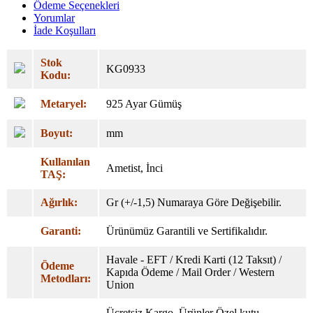
Ödeme Seçenekleri
Yorumlar
İade Koşulları
Stok
KG0933
Kodu:
Metaryel:
925 Ayar Gümüş
Boyut:
mm
Kullanılan
Ametist, İnci
TAŞ:
Ağırlık:
Gr (+/-1,5) Numaraya Göre Değişebilir.
Garanti:
Ürünümüz Garantili ve Sertifikalıdır.
Havale - EFT / Kredi Karti (12 Taksıt) /
Ödeme
Kapıda Ödeme / Mail Order / Western
Metodları:
Union
Ücretsiz Kargo. Ürünler Özel
kutu