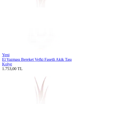
Yeni
El Yazması Bereket Vefki Fasetli Akik Taşı
Kolye
1.753,00
TL