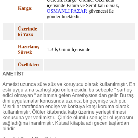
içerisinde Fatura ve Sertifikalı olarak,
Kargo:
OSMANLI PAZAR
güvencesi ile
gönderilmektedir.
Üzerinde
ki Yazı:
Hazırlanış
1-3 İş Günü İçerisinde
Süresi:
Özellikler:
AMETİST
Ametist uzunca süre süs ve koruyucu olarak kullanılmıştır. En
eski uygulama sarhoşluğu önlemesidir, bu sebeple “ sarhoş
edici olmayan “ anlamına gelen Amethystos’dan gelir. Bu taş
dini uygulamalar konusunda uzunca bir geçmişe sahiptir.
Mısırlılar tarafından endişe ve korkuya karşı koruma olarak
kullanılmıştır. Ölüler kitabında kalp üzerine yerleştirilmesi
konusuna yer verilmiştir.
Çin’de olumlu sonuçlar oluşmasını
sağladığına inanılmıştır. Kutsal kitapta adı geçen taşlardan
biridir.