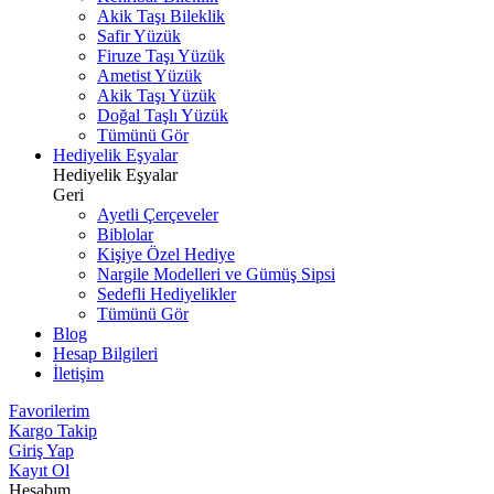
Akik Taşı Bileklik
Safir Yüzük
Firuze Taşı Yüzük
Ametist Yüzük
Akik Taşı Yüzük
Doğal Taşlı Yüzük
Tümünü Gör
Hediyelik Eşyalar
Hediyelik Eşyalar
Geri
Ayetli Çerçeveler
Biblolar
Kişiye Özel Hediye
Nargile Modelleri ve Gümüş Sipsi
Sedefli Hediyelikler
Tümünü Gör
Blog
Hesap Bilgileri
İletişim
Favorilerim
Kargo Takip
Giriş Yap
Kayıt Ol
Hesabım