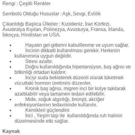
Rengi : Çeşitli Renkler
Sembolü Olduğu Hususlar : Aşk, Sevgi, Evlilik
Çıkarıldığı Başlıca Ülkeler : Kızıldeniz, İran Körfezi,
Avustralya Kıyıları, Polinezya, Avusturya, Fransa, İrlanda,
İskoçya, Hindistan ve USA.
Hayatın gel-gitlerini kabulllenme ve uyum sağlar.
İncinin dikkatli kullanılması gerekir. Herkesin
kullanımına uygun değildir.
Stresi azaltır.
Doğru kullanıldığında hipertansiyon, baş ağrısı ve
bitkinliği ortadan kaldırır.
İnciyi suda bekleterek düzenli olarak tüketmek
vücuttaki hormon üretimini düzenler.
Kronik baş ağrısı, migren inci bir kolye takılarak
azaltılabilir veya tamamen tedavi edilebilir.
Mide, soğuk algınlığı, bronşit, akciğer
enfeksiyonlarının tedavisinde kullanılır.
Kemikleri güçlendirir.
İnci , Yeşim taşı ile
kullanıldığında ruh halinin
düzelmesinde etki sağlar.
Kaynak