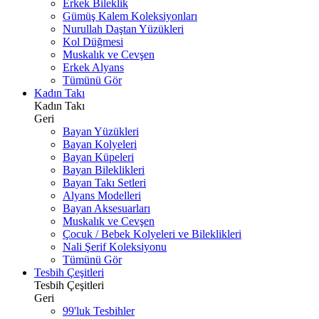
Erkek Bileklik
Gümüş Kalem Koleksiyonları
Nurullah Daştan Yüzükleri
Kol Düğmesi
Muskalık ve Cevşen
Erkek Alyans
Tümünü Gör
Kadın Takı
Kadın Takı
Geri
Bayan Yüzükleri
Bayan Kolyeleri
Bayan Küpeleri
Bayan Bileklikleri
Bayan Takı Setleri
Alyans Modelleri
Bayan Aksesuarları
Muskalık ve Cevşen
Çocuk / Bebek Kolyeleri ve Bileklikleri
Nali Şerif Koleksiyonu
Tümünü Gör
Tesbih Çeşitleri
Tesbih Çeşitleri
Geri
99'luk Tesbihler