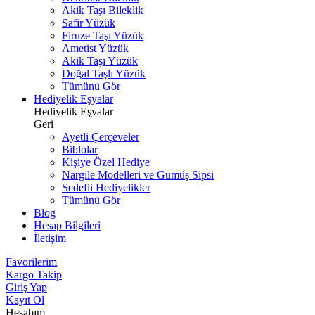
Akik Taşı Bileklik
Safir Yüzük
Firuze Taşı Yüzük
Ametist Yüzük
Akik Taşı Yüzük
Doğal Taşlı Yüzük
Tümünü Gör
Hediyelik Eşyalar
Hediyelik Eşyalar
Geri
Ayetli Çerçeveler
Biblolar
Kişiye Özel Hediye
Nargile Modelleri ve Gümüş Sipsi
Sedefli Hediyelikler
Tümünü Gör
Blog
Hesap Bilgileri
İletişim
Favorilerim
Kargo Takip
Giriş Yap
Kayıt Ol
Hesabım