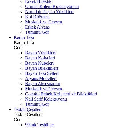
Erkek Bileklik
Gümüş Kalem Koleksiyonları
Nurullah Daştan Yüzükleri
Kol Düğmesi
Muskalık ve Cevşen
Erkek Alyans
Tümünü Gör
Kadın Takı
Kadın Takı
Geri
Bayan Yüzükleri
Bayan Kolyeleri
Bayan Küpeleri
Bayan Bileklikleri
Bayan Takı Setleri
Alyans Modelleri
Bayan Aksesuarları
Muskalık ve Cevşen
Çocuk / Bebek Kolyeleri ve Bileklikleri
Nali Şerif Koleksiyonu
Tümünü Gör
Tesbih Çeşitleri
Tesbih Çeşitleri
Geri
99'luk Tesbihler