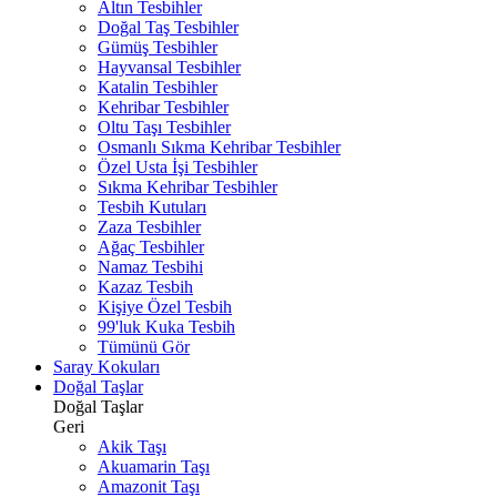
Altın Tesbihler
Doğal Taş Tesbihler
Gümüş Tesbihler
Hayvansal Tesbihler
Katalin Tesbihler
Kehribar Tesbihler
Oltu Taşı Tesbihler
Osmanlı Sıkma Kehribar Tesbihler
Özel Usta İşi Tesbihler
Sıkma Kehribar Tesbihler
Tesbih Kutuları
Zaza Tesbihler
Ağaç Tesbihler
Namaz Tesbihi
Kazaz Tesbih
Kişiye Özel Tesbih
99'luk Kuka Tesbih
Tümünü Gör
Saray Kokuları
Doğal Taşlar
Doğal Taşlar
Geri
Akik Taşı
Akuamarin Taşı
Amazonit Taşı