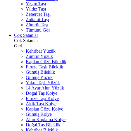
Yeşim Taşı
Yıldız Taşı
Zebercet Taşı
Zultanit Taşı
Zümrüt Taşı
Tümünü Gör
Çok Satanlar
Çok Satanlar
Geri
Kehribar Yüzük
Zümrüt Yüzük
Kaplan Gözü Bileklik
Firuze Taşlı Bileklik
Gümüş Bileklik
Gümüş Yüzük
Yakut Taşlı Yüzük
14 Ayar Altın Yüzük
Doğal Taş Kolye
Firuze Taşı Kolye
Akik Taşı Kolye
Kaplan Gözü Kolye
Gümüş Kolye
Altın Kaplama Kolye
Doğal Taş Bileklik
Kehribar Bileklik