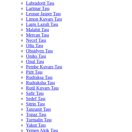
Labradorit Taşı
Larimar Taşı
Leopar Jasper Taşı
Limon Kuvars Taşı
Lapis Lazuli Taşı
Malahit Taşı
Mercan Taşı
Necef Taşı
Oltu Taşı
Obsidyen Taşı
Oniks Taşı
Opal Taşı
Pembe Kuvars Taşı
Pirit Taşı
Rudrakşa Taşı
Rudraksha Taşı
Rutil Kuvars Taşı
Safir Taşı
Sedef Taşı
Sitrin Taşı
Tanzanit Taşı
Topaz Taşı
Turmalin Taşı
Yakut Taşı
Yemen Akik Taşı