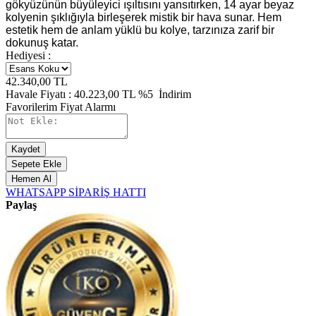
gökyüzünün büyüleyici ışıltısını yansıtırken, 14 ayar beyaz
kolyenin şıklığıyla birleşerek mistik bir hava sunar. Hem
estetik hem de anlam yüklü bu kolye, tarzınıza zarif bir
dokunuş katar.
Hediyesi :
42.340,00
TL
Havale Fiyatı :
40.223,00
TL
%5
İndirim
Favorilerim
Fiyat Alarmı
Kaydet
Sepete Ekle
Hemen Al
WHATSAPP SİPARİŞ HATTI
Paylaş