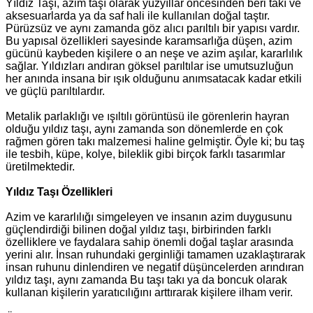
Yıldız Taşı, azim taşı olarak yüzyıllar öncesinden beri takı ve
aksesuarlarda ya da saf hali ile kullanılan doğal taştır.
Pürüzsüz ve aynı zamanda göz alıcı parıltılı bir yapısı vardır.
Bu yapısal özellikleri sayesinde karamsarlığa düşen, azim
gücünü kaybeden kişilere o an neşe ve azim aşılar, kararlılık
sağlar. Yıldızları andıran göksel parıltılar ise umutsuzluğun
her anında insana bir ışık olduğunu anımsatacak kadar etkili
ve güçlü parıltılardır.
Metalik parlaklığı ve ışıltılı görüntüsü ile görenlerin hayran
olduğu yıldız taşı, aynı zamanda son dönemlerde en çok
rağmen gören takı malzemesi haline gelmiştir. Öyle ki; bu taş
ile tesbih, küpe, kolye, bileklik gibi birçok farklı tasarımlar
üretilmektedir.
Yıldız Taşı Özellikleri
Azim ve kararlılığı simgeleyen ve insanın azim duygusunu
güçlendirdiği bilinen doğal yıldız taşı, birbirinden farklı
özelliklere ve faydalara sahip önemli doğal taşlar arasında
yerini alır. İnsan ruhundaki gerginliği tamamen uzaklaştırarak
insan ruhunu dinlendiren ve negatif düşüncelerden arındıran
yıldız taşı, aynı zamanda Bu taşı takı ya da boncuk olarak
kullanan kişilerin yaratıcılığını arttırarak kişilere ilham verir.