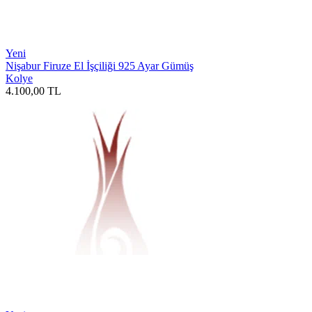
Yeni
Nişabur Firuze El İşçiliği 925 Ayar Gümüş
Kolye
4.100,00
TL