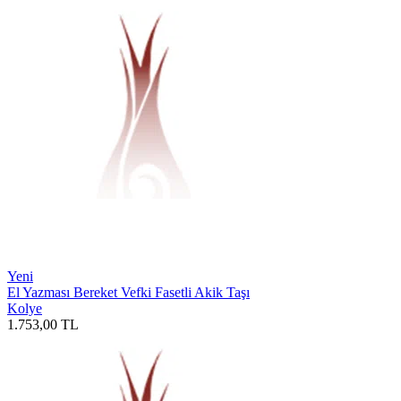
Yeni
El Yazması Bereket Vefki Fasetli Akik Taşı
Kolye
1.753,00
TL