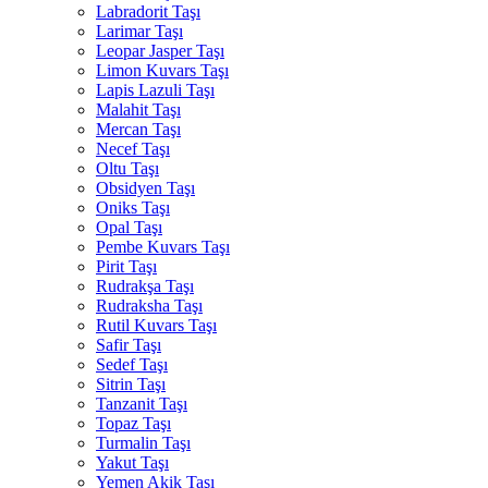
Labradorit Taşı
Larimar Taşı
Leopar Jasper Taşı
Limon Kuvars Taşı
Lapis Lazuli Taşı
Malahit Taşı
Mercan Taşı
Necef Taşı
Oltu Taşı
Obsidyen Taşı
Oniks Taşı
Opal Taşı
Pembe Kuvars Taşı
Pirit Taşı
Rudrakşa Taşı
Rudraksha Taşı
Rutil Kuvars Taşı
Safir Taşı
Sedef Taşı
Sitrin Taşı
Tanzanit Taşı
Topaz Taşı
Turmalin Taşı
Yakut Taşı
Yemen Akik Taşı