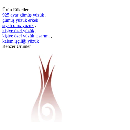
Ürün Etiketleri
925 ayar gümüş yüzük
,
gümüş yüzük erkek
,
siyah onix yüzük
,
kişiye özel yüzük
,
kişiye özel yüzük tasarımı
,
kalem işçiliği yüzük
Benzer Ürünler