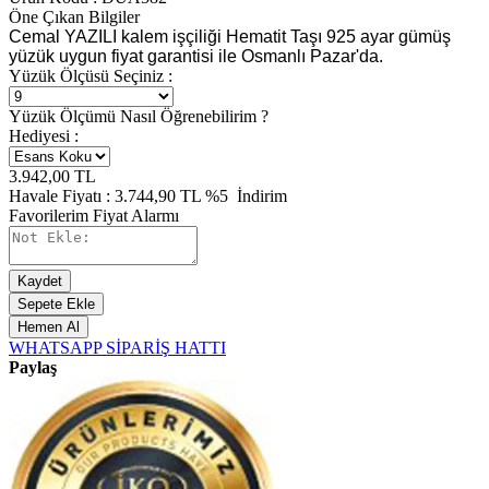
Öne Çıkan Bilgiler
Cemal YAZILI kalem işçiliği Hematit Taşı 925 ayar gümüş
yüzük uygun fiyat garantisi ile Osmanlı Pazar'da.
Yüzük Ölçüsü Seçiniz :
Yüzük Ölçümü Nasıl Öğrenebilirim ?
Hediyesi :
3.942,00
TL
Havale Fiyatı :
3.744,90
TL
%5
İndirim
Favorilerim
Fiyat Alarmı
Kaydet
Sepete Ekle
Hemen Al
WHATSAPP SİPARİŞ HATTI
Paylaş