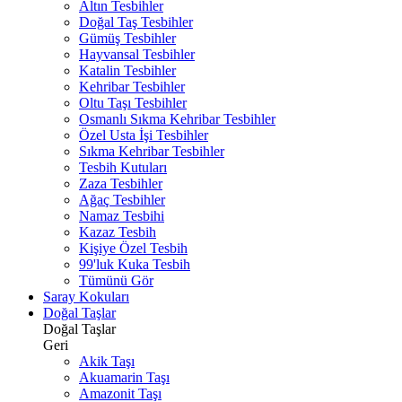
Altın Tesbihler
Doğal Taş Tesbihler
Gümüş Tesbihler
Hayvansal Tesbihler
Katalin Tesbihler
Kehribar Tesbihler
Oltu Taşı Tesbihler
Osmanlı Sıkma Kehribar Tesbihler
Özel Usta İşi Tesbihler
Sıkma Kehribar Tesbihler
Tesbih Kutuları
Zaza Tesbihler
Ağaç Tesbihler
Namaz Tesbihi
Kazaz Tesbih
Kişiye Özel Tesbih
99'luk Kuka Tesbih
Tümünü Gör
Saray Kokuları
Doğal Taşlar
Doğal Taşlar
Geri
Akik Taşı
Akuamarin Taşı
Amazonit Taşı