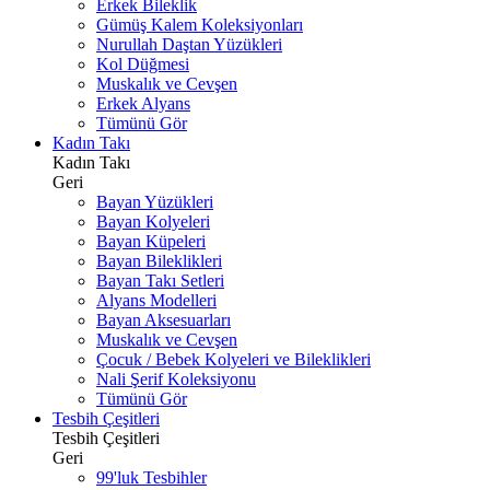
Erkek Bileklik
Gümüş Kalem Koleksiyonları
Nurullah Daştan Yüzükleri
Kol Düğmesi
Muskalık ve Cevşen
Erkek Alyans
Tümünü Gör
Kadın Takı
Kadın Takı
Geri
Bayan Yüzükleri
Bayan Kolyeleri
Bayan Küpeleri
Bayan Bileklikleri
Bayan Takı Setleri
Alyans Modelleri
Bayan Aksesuarları
Muskalık ve Cevşen
Çocuk / Bebek Kolyeleri ve Bileklikleri
Nali Şerif Koleksiyonu
Tümünü Gör
Tesbih Çeşitleri
Tesbih Çeşitleri
Geri
99'luk Tesbihler