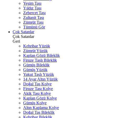
Yeşim Taşı
Yıldız Taşı
Zebercet Taşı
Zultanit Taşı
Zümrüt Taşı
Tümünü Gör
Çok Satanlar
Çok Satanlar
Geri
Kehribar Yüzük
Zümrüt Yüzük
Kaplan Gözü Bileklik
Firuze Taşlı Bileklik
Gümüş Bileklik
Gümüş Yüzük
Yakut Taşlı Yüzük
14 Ayar Altın Yüzük
Doğal Taş Kolye
Firuze Taşı Kolye
Akik Taşı Kolye
Kaplan Gözü Kolye
Gümüş Kolye
Altın Kaplama Kolye
Doğal Taş Bileklik
Kehribar Bileklik