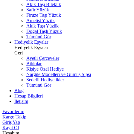
Akik Taşı Bileklik
Safir Yüzük
Firuze Taşı Yüzük
Ametist Yüzük
Akik Taşı Yüzük
Doğal Taşlı Yüzük
Tümünü Gör
Hediyelik Eşyalar
Hediyelik Eşyalar
Geri
Ayetli Çerçeveler
Biblolar
Kişiye Özel Hediye
Nargile Modelleri ve Gümüş Sipsi
Sedefli Hediyelikler
Tümünü Gör
Blog
Hesap Bilgileri
İletişim
Favorilerim
Kargo Takip
Giriş Yap
Kayıt Ol
Hesabım