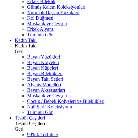
Erkek Bileklik
Gümüş Kalem Koleksiyonları
Nurullah Daştan Yüzükleri
Kol Düğmesi
Muskalık ve Cevşen
Erkek Alyans
Tümünü Gör
Kadın Takı
Kadın Takı
Geri
Bayan Yüzükleri
Bayan Kolyeleri
Bayan Küpeleri
Bayan Bileklikleri
Bayan Takı Setleri
Alyans Modelleri
Bayan Aksesuarları
Muskalık ve Cevşen
Çocuk / Bebek Kolyeleri ve Bileklikleri
Nali Şerif Koleksiyonu
Tümünü Gör
Tesbih Çeşitleri
Tesbih Çeşitleri
Geri
99'luk Tesbihler