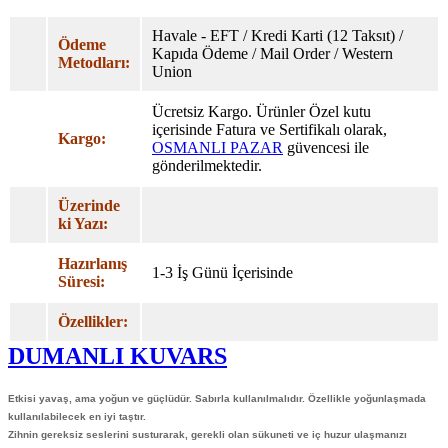
Havale - EFT / Kredi Karti (12 Taksıt) /
Ödeme
Kapıda Ödeme / Mail Order / Western
Metodları:
Union
Ücretsiz Kargo. Ürünler Özel
kutu
içerisinde Fatura ve Sertifikalı olarak,
Kargo:
OSMANLI PAZAR
güvencesi ile
gönderilmektedir.
Üzerinde
ki Yazı:
Hazırlanış
1-3 İş Günü İçerisinde
Süresi:
Özellikler:
DUMANLI KUVARS
Etkisi yavaş, ama yoğun ve güçlüdür.
Sabırla kullanılmalıdır. Özellikle yoğunlaşmada
kullanılabilecek en iyi taştır.
Zihnin gereksiz seslerini susturarak, gerekli olan sükuneti ve iç huzur ulaşmanızı