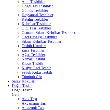
Altın Tesbihler
Doğal Taş Tesbihler
Gümüş Tesbihler
Hayvansal Tesbihler
Katalin Tesbihler
Kehribar Tesbihler
Oltu Taşı Tesbihler
Osmanlı Sıkma Kehribar Tesbihler
Özel Usta İşi Tesbihler
Sıkma Kehribar Tesbihler
Tesbih Kutuları
Zaza Tesbihler
Ağaç Tesbihler
Namaz Tesbihi
Kazaz Tesbih
Kişiye Özel Tesbih
99'luk Kuka Tesbih
Tümünü Gör
Saray Kokuları
Doğal Taşlar
Doğal Taşlar
Geri
Akik Taşı
Akuamarin Taşı
Amazonit Taşı