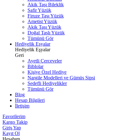
Akik Taşı Bileklik
Safir Yüzük
Firuze Taşı Yüzük
Ametist Yüzük
Akik Taşı Yüzük
Doğal Taşlı Yüzük
Tümünü Gör
Hediyelik Eşyalar
Hediyelik Eşyalar
Geri
Ayetli Çerçeveler
Biblolar
Kişiye Özel Hediye
Nargile Modelleri ve Gümüş Sipsi
Sedefli Hediyelikler
Tümünü Gör
Blog
Hesap Bilgileri
İletişim
Favorilerim
Kargo Takip
Giriş Yap
Kayıt Ol
Hesabım