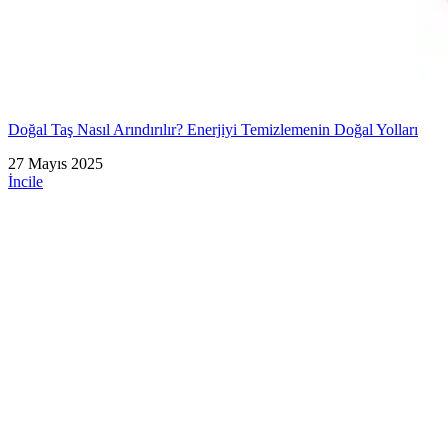
Doğal Taş Nasıl Arındırılır? Enerjiyi Temizlemenin Doğal Yolları
27 Mayıs 2025
İncile