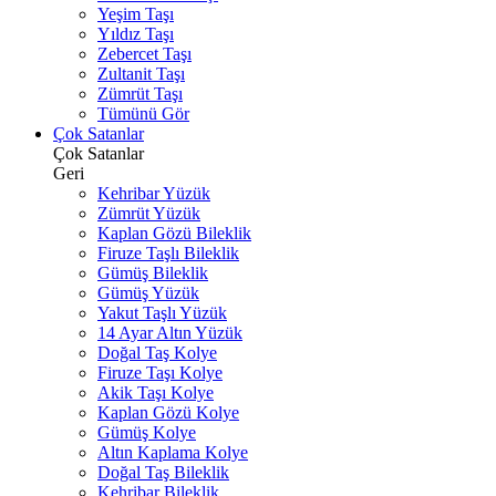
Yeşim Taşı
Yıldız Taşı
Zebercet Taşı
Zultanit Taşı
Zümrüt Taşı
Tümünü Gör
Çok Satanlar
Çok Satanlar
Geri
Kehribar Yüzük
Zümrüt Yüzük
Kaplan Gözü Bileklik
Firuze Taşlı Bileklik
Gümüş Bileklik
Gümüş Yüzük
Yakut Taşlı Yüzük
14 Ayar Altın Yüzük
Doğal Taş Kolye
Firuze Taşı Kolye
Akik Taşı Kolye
Kaplan Gözü Kolye
Gümüş Kolye
Altın Kaplama Kolye
Doğal Taş Bileklik
Kehribar Bileklik