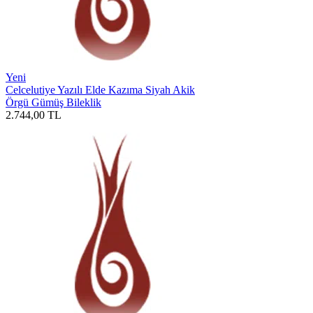
Yeni
Celcelutiye Yazılı Elde Kazıma Siyah Akik
Örgü Gümüş Bileklik
2.744,00
TL