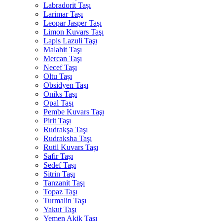
Labradorit Taşı
Larimar Taşı
Leopar Jasper Taşı
Limon Kuvars Taşı
Lapis Lazuli Taşı
Malahit Taşı
Mercan Taşı
Necef Taşı
Oltu Taşı
Obsidyen Taşı
Oniks Taşı
Opal Taşı
Pembe Kuvars Taşı
Pirit Taşı
Rudrakşa Taşı
Rudraksha Taşı
Rutil Kuvars Taşı
Safir Taşı
Sedef Taşı
Sitrin Taşı
Tanzanit Taşı
Topaz Taşı
Turmalin Taşı
Yakut Taşı
Yemen Akik Taşı