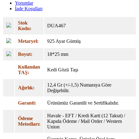
Yorumlar
İade Koşulları
Stok
DUA467
Kodu:
Metaryel:
925 Ayar Gümüş
Boyut:
18*25 mm
Kullanılan
Kedi Gözü Taşı
TAŞ:
12,4 Gr (+/-1,5) Numaraya Göre
Ağırlık:
Değişebilir.
Garanti:
Ürünümüz Garantili ve Sertifikalıdır.
Havale - EFT / Kredi Karti (12 Taksıt) /
Ödeme
Kapıda Ödeme / Mail Order / Western
Metodları:
Union