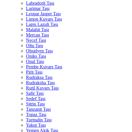
Labradorit Taşı
Larimar Taşı
Leopar Jasper Taşı
Limon Kuvars Taşı
Lapis Lazuli Taşı
Malahit Taşı
Mercan Taşı
Necef Taşı
Oltu Taşı
Obsidyen Taşı
Oniks Taşı
Opal Taşı
Pembe Kuvars Taşı
Pirit Taşı
Rudrakşa Taşı
Rudraksha Taşı
Rutil Kuvars Taşı
Safir Taşı
Sedef Taşı
Sitrin Taşı
Tanzanit Taşı
Topaz Taşı
Turmalin Taşı
Yakut Taşı
Yemen Akik Taşı