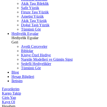
Akik Taşı Bileklik
Safir Yüzük
Firuze Taşı Yüzük
Ametist Yüzük
Akik Taşı Yüzük
Doğal Taşlı Yüzük
Tümünü Gör
Hediyelik Eşyalar
Hediyelik Eşyalar
Geri
Ayetli Çerçeveler
Biblolar
Kişiye Özel Hediye
Nargile Modelleri ve Gümüş Sipsi
Sedefli Hediyelikler
Tümünü Gör
Blog
Hesap Bilgileri
İletişim
Favorilerim
Kargo Takip
Giriş Yap
Kayıt Ol
Hesabım