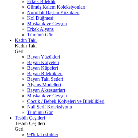
Erkek Bileklik
Gümüş Kalem Koleksiyonları
Nurullah Daştan Yüzükleri
Kol Düğmesi
Muskalık ve Cevşen
Erkek Alyans
Tümünü Gör
Kadın Takı
Kadın Takı
Geri
Bayan Yüzükleri
Bayan Kolyeleri
Bayan Küpeleri
Bayan Bileklikleri
Bayan Takı Setleri
Alyans Modelleri
Bayan Aksesuarları
Muskalık ve Cevşen
Çocuk / Bebek Kolyeleri ve Bileklikleri
Nali Şerif Koleksiyonu
Tümünü Gör
Tesbih Çeşitleri
Tesbih Çeşitleri
Geri
99'luk Tesbihler