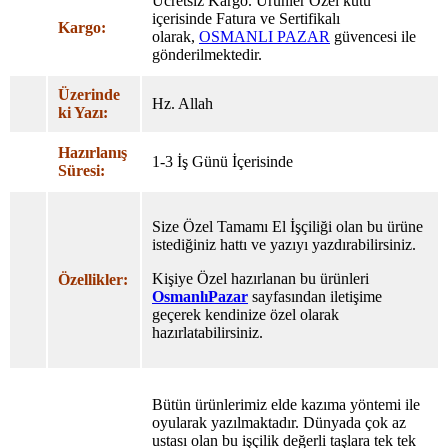
Ücretsiz Kargo. Ürünler Özel
kutu
içerisinde Fatura ve Sertifikalı
Kargo:
olarak,
OSMANLI PAZAR
güvencesi ile
gönderilmektedir.
Üzerinde
Hz. Allah
ki Yazı:
Hazırlanış
1-3 İş Günü İçerisinde
Süresi:
Size Özel Tamamı El İşçiliği olan bu ürüne
istediğiniz hattı ve yazıyı yazdırabilirsiniz.
Kişiye Özel hazırlanan bu ürünleri
Özellikler:
OsmanlıPazar
sayfasından iletişime
geçerek kendinize özel olarak
hazırlatabilirsiniz.
Bütün ürünlerimiz elde kazıma yöntemi ile
oyularak yazılmaktadır. Dünyada çok az
ustası olan bu işçilik değerli taşlara tek tek