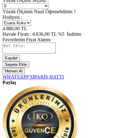
Yüzük Ölçüsü Seçiniz :
Yüzük Ölçümü Nasıl Öğrenebilirim ?
Hediyesi :
4.880,00
TL
Havale Fiyatı :
4.636,00
TL
%5
İndirim
Favorilerim
Fiyat Alarmı
Kaydet
Sepete Ekle
Hemen Al
WHATSAPP SİPARİŞ HATTI
Paylaş