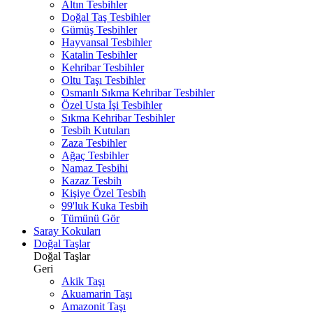
Altın Tesbihler
Doğal Taş Tesbihler
Gümüş Tesbihler
Hayvansal Tesbihler
Katalin Tesbihler
Kehribar Tesbihler
Oltu Taşı Tesbihler
Osmanlı Sıkma Kehribar Tesbihler
Özel Usta İşi Tesbihler
Sıkma Kehribar Tesbihler
Tesbih Kutuları
Zaza Tesbihler
Ağaç Tesbihler
Namaz Tesbihi
Kazaz Tesbih
Kişiye Özel Tesbih
99'luk Kuka Tesbih
Tümünü Gör
Saray Kokuları
Doğal Taşlar
Doğal Taşlar
Geri
Akik Taşı
Akuamarin Taşı
Amazonit Taşı