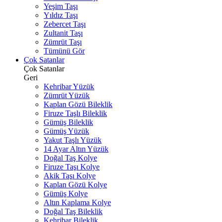
Yeşim Taşı
Yıldız Taşı
Zebercet Taşı
Zultanit Taşı
Zümrüt Taşı
Tümünü Gör
Çok Satanlar
Çok Satanlar
Geri
Kehribar Yüzük
Zümrüt Yüzük
Kaplan Gözü Bileklik
Firuze Taşlı Bileklik
Gümüş Bileklik
Gümüş Yüzük
Yakut Taşlı Yüzük
14 Ayar Altın Yüzük
Doğal Taş Kolye
Firuze Taşı Kolye
Akik Taşı Kolye
Kaplan Gözü Kolye
Gümüş Kolye
Altın Kaplama Kolye
Doğal Taş Bileklik
Kehribar Bileklik