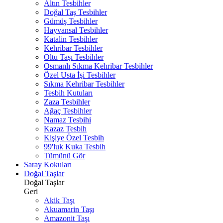
Altın Tesbihler
Doğal Taş Tesbihler
Gümüş Tesbihler
Hayvansal Tesbihler
Katalin Tesbihler
Kehribar Tesbihler
Oltu Taşı Tesbihler
Osmanlı Sıkma Kehribar Tesbihler
Özel Usta İşi Tesbihler
Sıkma Kehribar Tesbihler
Tesbih Kutuları
Zaza Tesbihler
Ağaç Tesbihler
Namaz Tesbihi
Kazaz Tesbih
Kişiye Özel Tesbih
99'luk Kuka Tesbih
Tümünü Gör
Saray Kokuları
Doğal Taşlar
Doğal Taşlar
Geri
Akik Taşı
Akuamarin Taşı
Amazonit Taşı