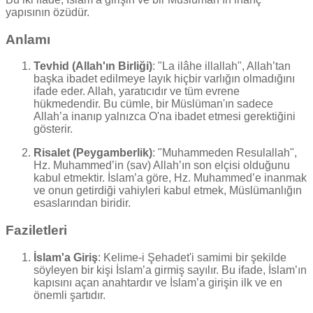
yapısının özüdür.
Anlamı
Tevhid (Allah'ın Birliği)
: "La ilâhe illallah", Allah’tan
başka ibadet edilmeye layık hiçbir varlığın olmadığını
ifade eder. Allah, yaratıcıdır ve tüm evrene
hükmedendir. Bu cümle, bir Müslüman'ın sadece
Allah’a inanıp yalnızca O'na ibadet etmesi gerektiğini
gösterir.
Risalet (Peygamberlik)
: "Muhammeden Resulallah",
Hz. Muhammed’in (sav) Allah’ın son elçisi olduğunu
kabul etmektir. İslam’a göre, Hz. Muhammed’e inanmak
ve onun getirdiği vahiyleri kabul etmek, Müslümanlığın
esaslarından biridir.
Faziletleri
İslam'a Giriş
: Kelime-i Şehadet'i samimi bir şekilde
söyleyen bir kişi İslam’a girmiş sayılır. Bu ifade, İslam’ın
kapısını açan anahtardır ve İslam’a girişin ilk ve en
önemli şartıdır.