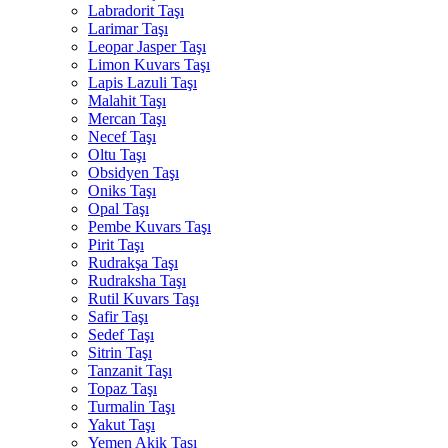
Labradorit Taşı
Larimar Taşı
Leopar Jasper Taşı
Limon Kuvars Taşı
Lapis Lazuli Taşı
Malahit Taşı
Mercan Taşı
Necef Taşı
Oltu Taşı
Obsidyen Taşı
Oniks Taşı
Opal Taşı
Pembe Kuvars Taşı
Pirit Taşı
Rudrakşa Taşı
Rudraksha Taşı
Rutil Kuvars Taşı
Safir Taşı
Sedef Taşı
Sitrin Taşı
Tanzanit Taşı
Topaz Taşı
Turmalin Taşı
Yakut Taşı
Yemen Akik Taşı