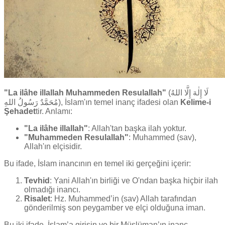
"La ilâhe illallah Muhammeden Resulallah"
(لَا إِلٰهَ إِلَّا اللهُ
مُحَمَّدٌ رَسُولُ اللهِ), İslam'ın temel inanç ifadesi olan
Kelime-i
Şehadet
tir. Anlamı:
"La ilâhe illallah"
: Allah'tan başka ilah yoktur.
"Muhammeden Resulallah"
: Muhammed (sav),
Allah'ın elçisidir.
Bu ifade, İslam inancının en temel iki gerçeğini içerir:
Tevhid
: Yani Allah'ın birliği ve O'ndan başka hiçbir ilah
olmadığı inancı.
Risalet
: Hz. Muhammed’in (sav) Allah tarafından
gönderilmiş son peygamber ve elçi olduğuna iman.
Bu iki ifade, İslam’a girişin ve bir Müslüman’ın inanç