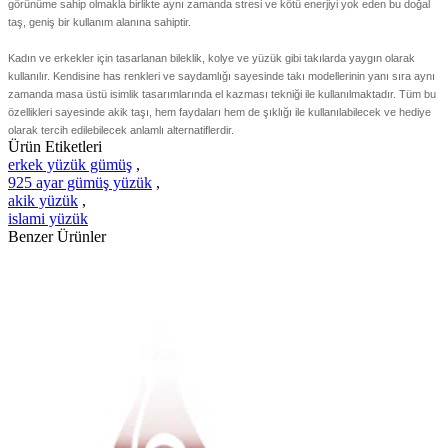
görünüme sahip olmakla birlikte aynı zamanda stresi ve kötü enerjiyi yok eden bu doğal
taş, geniş bir kullanım alanına sahiptir.
Kadın ve erkekler için tasarlanan bileklik, kolye ve yüzük gibi takılarda yaygın olarak
kullanılır. Kendisine has renkleri ve saydamlığı sayesinde takı modellerinin yanı sıra aynı
zamanda masa üstü isimlik tasarımlarında el kazması tekniği ile kullanılmaktadır. Tüm bu
özellikleri sayesinde akik taşı, hem faydaları hem de şıklığı ile kullanılabilecek ve hediye
olarak tercih edilebilecek anlamlı alternatiflerdir.
Ürün Etiketleri
erkek yüzük gümüş
,
925 ayar gümüş yüzük
,
akik yüzük
,
islami yüzük
Benzer Ürünler