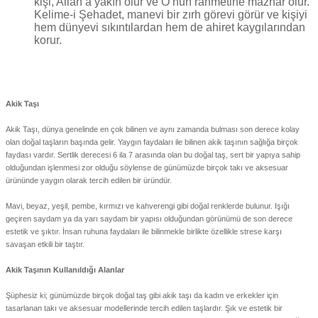
kişi, Allah’a yakın olur ve O’nun rahmetine mazhar olur.
Kelime-i Şehadet, manevi bir zırh görevi görür ve kişiyi
hem dünyevi sıkıntılardan hem de ahiret kaygılarından
korur.
Akik Taşı
Akik Taşı, dünya genelinde en çok bilinen ve aynı zamanda bulması son derece kolay
olan doğal taşların başında gelir. Yaygın faydaları ile bilinen akik taşının sağlığa birçok
faydası vardır. Sertlik derecesi 6 ila 7 arasında olan bu doğal taş, sert bir yapıya sahip
olduğundan işlenmesi zor olduğu söylense de günümüzde birçok takı ve aksesuar
ürününde yaygın olarak tercih edilen bir üründür.
Mavi, beyaz, yeşil, pembe, kırmızı ve kahverengi gibi doğal renklerde bulunur. Işığı
geçiren saydam ya da yarı saydam bir yapısı olduğundan görünümü de son derece
estetik ve şıktır. İnsan ruhuna faydaları ile bilinmekle birlikte özellikle strese karşı
savaşan etkili bir taştır.
Akik Taşının Kullanıldığı Alanlar
Şüphesiz ki; günümüzde birçok doğal taş gibi akik taşı da kadın ve erkekler için
tasarlanan takı ve aksesuar modellerinde tercih edilen taşlardır. Şık ve estetik bir