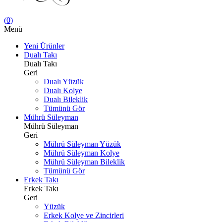
(
0
)
Menü
Yeni Ürünler
Dualı Takı
Dualı Takı
Geri
Dualı Yüzük
Dualı Kolye
Dualı Bileklik
Tümünü Gör
Mührü Süleyman
Mührü Süleyman
Geri
Mührü Süleyman Yüzük
Mührü Süleyman Kolye
Mührü Süleyman Bileklik
Tümünü Gör
Erkek Takı
Erkek Takı
Geri
Yüzük
Erkek Kolye ve Zincirleri