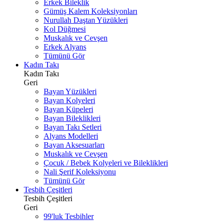
Erkek Bileklik
Gümüş Kalem Koleksiyonları
Nurullah Daştan Yüzükleri
Kol Düğmesi
Muskalık ve Cevşen
Erkek Alyans
Tümünü Gör
Kadın Takı
Kadın Takı
Geri
Bayan Yüzükleri
Bayan Kolyeleri
Bayan Küpeleri
Bayan Bileklikleri
Bayan Takı Setleri
Alyans Modelleri
Bayan Aksesuarları
Muskalık ve Cevşen
Çocuk / Bebek Kolyeleri ve Bileklikleri
Nali Şerif Koleksiyonu
Tümünü Gör
Tesbih Çeşitleri
Tesbih Çeşitleri
Geri
99'luk Tesbihler