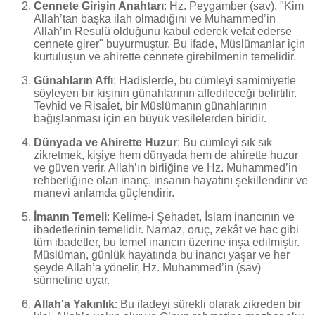
Cennete Girişin Anahtarı
: Hz. Peygamber (sav), "Kim
Allah’tan başka ilah olmadığını ve Muhammed’in
Allah’ın Resulü olduğunu kabul ederek vefat ederse
cennete girer" buyurmuştur. Bu ifade, Müslümanlar için
kurtuluşun ve ahirette cennete girebilmenin temelidir.
Günahların Affı
: Hadislerde, bu cümleyi samimiyetle
söyleyen bir kişinin günahlarının affedileceği belirtilir.
Tevhid ve Risalet, bir Müslümanın günahlarının
bağışlanması için en büyük vesilelerden biridir.
Dünyada ve Ahirette Huzur
: Bu cümleyi sık sık
zikretmek, kişiye hem dünyada hem de ahirette huzur
ve güven verir. Allah’ın birliğine ve Hz. Muhammed’in
rehberliğine olan inanç, insanın hayatını şekillendirir ve
manevi anlamda güçlendirir.
İmanın Temeli
: Kelime-i Şehadet, İslam inancının ve
ibadetlerinin temelidir. Namaz, oruç, zekât ve hac gibi
tüm ibadetler, bu temel inancın üzerine inşa edilmiştir.
Müslüman, günlük hayatında bu inancı yaşar ve her
şeyde Allah’a yönelir, Hz. Muhammed’in (sav)
sünnetine uyar.
Allah'a Yakınlık
: Bu ifadeyi sürekli olarak zikreden bir