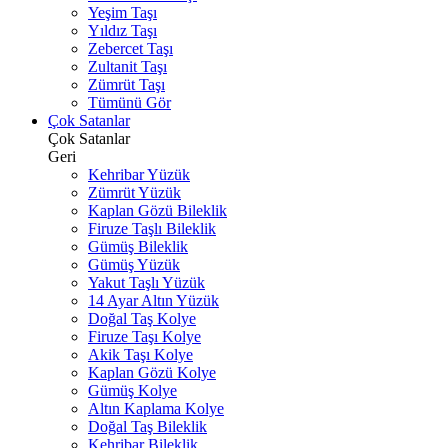
Yeşim Taşı
Yıldız Taşı
Zebercet Taşı
Zultanit Taşı
Zümrüt Taşı
Tümünü Gör
Çok Satanlar
Çok Satanlar
Geri
Kehribar Yüzük
Zümrüt Yüzük
Kaplan Gözü Bileklik
Firuze Taşlı Bileklik
Gümüş Bileklik
Gümüş Yüzük
Yakut Taşlı Yüzük
14 Ayar Altın Yüzük
Doğal Taş Kolye
Firuze Taşı Kolye
Akik Taşı Kolye
Kaplan Gözü Kolye
Gümüş Kolye
Altın Kaplama Kolye
Doğal Taş Bileklik
Kehribar Bileklik