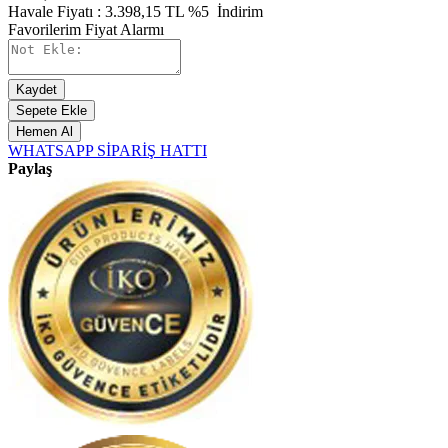
Havale Fiyatı :
3.398,15
TL
%5
İndirim
Favorilerim
Fiyat Alarmı
Kaydet
Sepete Ekle
Hemen Al
WHATSAPP SİPARİŞ HATTI
Paylaş