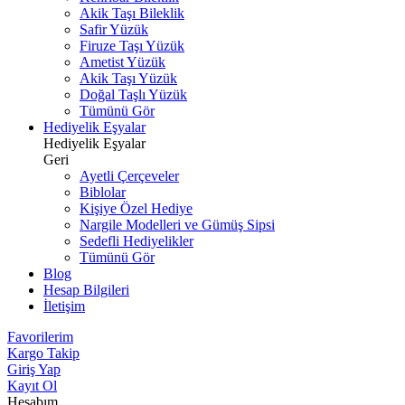
Akik Taşı Bileklik
Safir Yüzük
Firuze Taşı Yüzük
Ametist Yüzük
Akik Taşı Yüzük
Doğal Taşlı Yüzük
Tümünü Gör
Hediyelik Eşyalar
Hediyelik Eşyalar
Geri
Ayetli Çerçeveler
Biblolar
Kişiye Özel Hediye
Nargile Modelleri ve Gümüş Sipsi
Sedefli Hediyelikler
Tümünü Gör
Blog
Hesap Bilgileri
İletişim
Favorilerim
Kargo Takip
Giriş Yap
Kayıt Ol
Hesabım