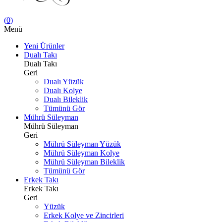
(
0
)
Menü
Yeni Ürünler
Dualı Takı
Dualı Takı
Geri
Dualı Yüzük
Dualı Kolye
Dualı Bileklik
Tümünü Gör
Mührü Süleyman
Mührü Süleyman
Geri
Mührü Süleyman Yüzük
Mührü Süleyman Kolye
Mührü Süleyman Bileklik
Tümünü Gör
Erkek Takı
Erkek Takı
Geri
Yüzük
Erkek Kolye ve Zincirleri