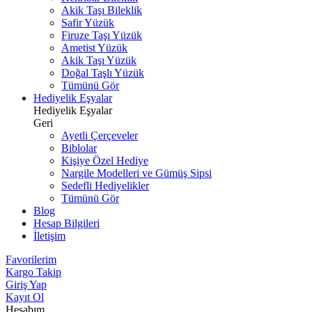
Akik Taşı Bileklik
Safir Yüzük
Firuze Taşı Yüzük
Ametist Yüzük
Akik Taşı Yüzük
Doğal Taşlı Yüzük
Tümünü Gör
Hediyelik Eşyalar
Hediyelik Eşyalar
Geri
Ayetli Çerçeveler
Biblolar
Kişiye Özel Hediye
Nargile Modelleri ve Gümüş Sipsi
Sedefli Hediyelikler
Tümünü Gör
Blog
Hesap Bilgileri
İletişim
Favorilerim
Kargo Takip
Giriş Yap
Kayıt Ol
Hesabım