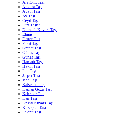
Aragonit Taşı
Ametist Taşı
Apatit Taşı
Ay Taşı
Ceyd Taşı
Dizi Taşlar
Dumanlı Kuvars Taşı
Elmas
Firuze Taşı
Florit Taşı
Granat Taşı
Güneş Taşı
Güneş Taşı
Hamatit Taşı
Havlit Taşı
İnci Taşı
Jasper Taşı
Jade Taşı
Kalsedon Taşı
Kaplan Gözü Taşı
Kehribar Taşı
Kan Taşı
Kristal Kuvars Taşı
Krizopras Taşı
Selenit Taşı