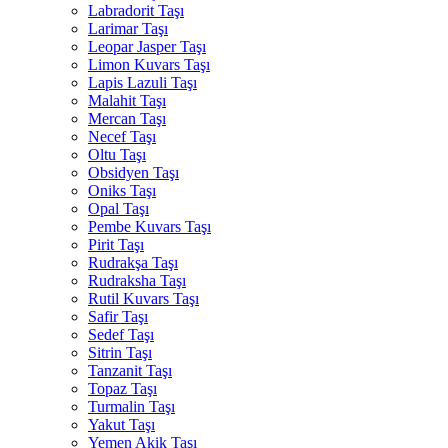
Labradorit Taşı
Larimar Taşı
Leopar Jasper Taşı
Limon Kuvars Taşı
Lapis Lazuli Taşı
Malahit Taşı
Mercan Taşı
Necef Taşı
Oltu Taşı
Obsidyen Taşı
Oniks Taşı
Opal Taşı
Pembe Kuvars Taşı
Pirit Taşı
Rudrakşa Taşı
Rudraksha Taşı
Rutil Kuvars Taşı
Safir Taşı
Sedef Taşı
Sitrin Taşı
Tanzanit Taşı
Topaz Taşı
Turmalin Taşı
Yakut Taşı
Yemen Akik Taşı