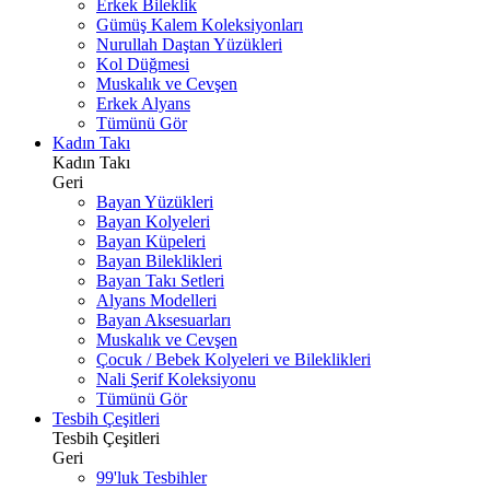
Erkek Bileklik
Gümüş Kalem Koleksiyonları
Nurullah Daştan Yüzükleri
Kol Düğmesi
Muskalık ve Cevşen
Erkek Alyans
Tümünü Gör
Kadın Takı
Kadın Takı
Geri
Bayan Yüzükleri
Bayan Kolyeleri
Bayan Küpeleri
Bayan Bileklikleri
Bayan Takı Setleri
Alyans Modelleri
Bayan Aksesuarları
Muskalık ve Cevşen
Çocuk / Bebek Kolyeleri ve Bileklikleri
Nali Şerif Koleksiyonu
Tümünü Gör
Tesbih Çeşitleri
Tesbih Çeşitleri
Geri
99'luk Tesbihler