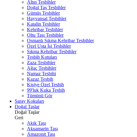
Altın Tesbihler
Doğal Taş Tesbihler
Gümüş Tesbihler
Hayvansal Tesbihler
Katalin Tesbihler
Kehribar Tesbihler
Oltu Taşı Tesbihler
Osmanlı Sıkma Kehribar Tesbihler
Özel Usta İşi Tesbihler
Sıkma Kehribar Tesbihler
Tesbih Kutuları
Zaza Tesbihler
Ağaç Tesbihler
Namaz Tesbihi
Kazaz Tesbih
Kişiye Özel Tesbih
99'luk Kuka Tesbih
Tümünü Gör
Saray Kokuları
Doğal Taşlar
Doğal Taşlar
Geri
Akik Taşı
Akuamarin Taşı
Amazonit Taşı