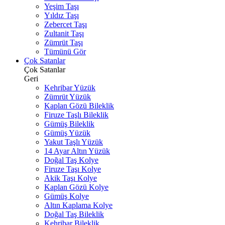
Yeşim Taşı
Yıldız Taşı
Zebercet Taşı
Zultanit Taşı
Zümrüt Taşı
Tümünü Gör
Çok Satanlar
Çok Satanlar
Geri
Kehribar Yüzük
Zümrüt Yüzük
Kaplan Gözü Bileklik
Firuze Taşlı Bileklik
Gümüş Bileklik
Gümüş Yüzük
Yakut Taşlı Yüzük
14 Ayar Altın Yüzük
Doğal Taş Kolye
Firuze Taşı Kolye
Akik Taşı Kolye
Kaplan Gözü Kolye
Gümüş Kolye
Altın Kaplama Kolye
Doğal Taş Bileklik
Kehribar Bileklik