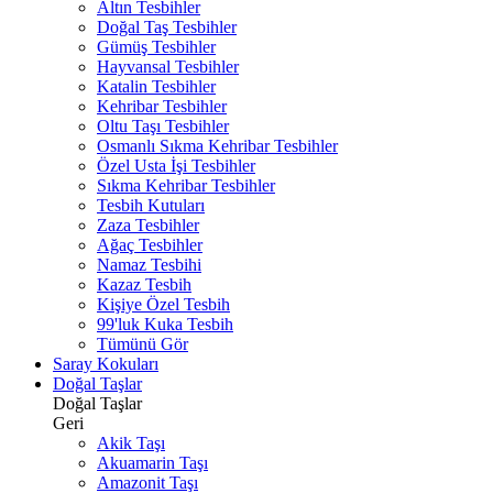
Altın Tesbihler
Doğal Taş Tesbihler
Gümüş Tesbihler
Hayvansal Tesbihler
Katalin Tesbihler
Kehribar Tesbihler
Oltu Taşı Tesbihler
Osmanlı Sıkma Kehribar Tesbihler
Özel Usta İşi Tesbihler
Sıkma Kehribar Tesbihler
Tesbih Kutuları
Zaza Tesbihler
Ağaç Tesbihler
Namaz Tesbihi
Kazaz Tesbih
Kişiye Özel Tesbih
99'luk Kuka Tesbih
Tümünü Gör
Saray Kokuları
Doğal Taşlar
Doğal Taşlar
Geri
Akik Taşı
Akuamarin Taşı
Amazonit Taşı