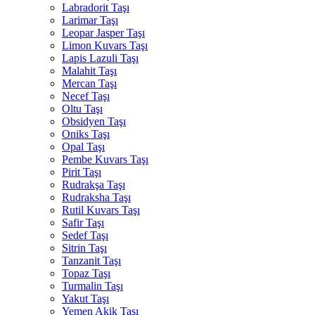
Labradorit Taşı
Larimar Taşı
Leopar Jasper Taşı
Limon Kuvars Taşı
Lapis Lazuli Taşı
Malahit Taşı
Mercan Taşı
Necef Taşı
Oltu Taşı
Obsidyen Taşı
Oniks Taşı
Opal Taşı
Pembe Kuvars Taşı
Pirit Taşı
Rudrakşa Taşı
Rudraksha Taşı
Rutil Kuvars Taşı
Safir Taşı
Sedef Taşı
Sitrin Taşı
Tanzanit Taşı
Topaz Taşı
Turmalin Taşı
Yakut Taşı
Yemen Akik Taşı