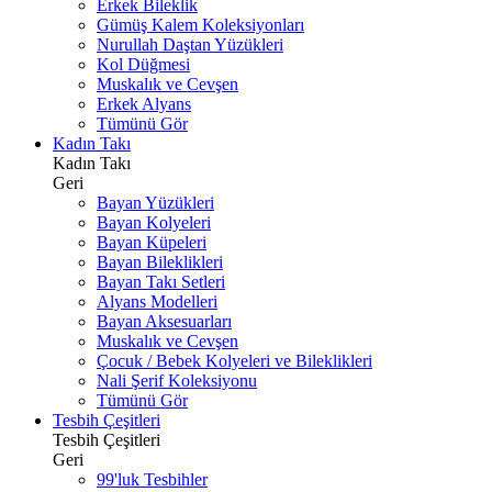
Erkek Bileklik
Gümüş Kalem Koleksiyonları
Nurullah Daştan Yüzükleri
Kol Düğmesi
Muskalık ve Cevşen
Erkek Alyans
Tümünü Gör
Kadın Takı
Kadın Takı
Geri
Bayan Yüzükleri
Bayan Kolyeleri
Bayan Küpeleri
Bayan Bileklikleri
Bayan Takı Setleri
Alyans Modelleri
Bayan Aksesuarları
Muskalık ve Cevşen
Çocuk / Bebek Kolyeleri ve Bileklikleri
Nali Şerif Koleksiyonu
Tümünü Gör
Tesbih Çeşitleri
Tesbih Çeşitleri
Geri
99'luk Tesbihler