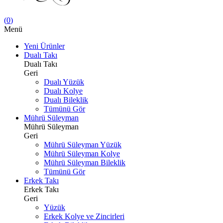
(
0
)
Menü
Yeni Ürünler
Dualı Takı
Dualı Takı
Geri
Dualı Yüzük
Dualı Kolye
Dualı Bileklik
Tümünü Gör
Mührü Süleyman
Mührü Süleyman
Geri
Mührü Süleyman Yüzük
Mührü Süleyman Kolye
Mührü Süleyman Bileklik
Tümünü Gör
Erkek Takı
Erkek Takı
Geri
Yüzük
Erkek Kolye ve Zincirleri