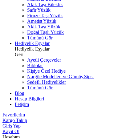
Akik Taşı Bileklik
Safir Yüzük
Firuze Taşı Yüzük
Ametist Yüzük
Akik Taşı Yüzük
Doğal Taşlı Yüzük
Tümünü Gör
Hediyelik Eşyalar
Hediyelik Eşyalar
Geri
Ayetli Çerçeveler
Biblolar
Kişiye Özel Hediye
Nargile Modelleri ve Gümüş Sipsi
Sedefli Hediyelikler
Tümünü Gör
Blog
Hesap Bilgileri
İletişim
Favorilerim
Kargo Takip
Giriş Yap
Kayıt Ol
Hesabım