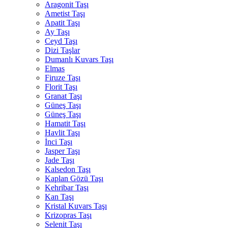
Aragonit Taşı
Ametist Taşı
Apatit Taşı
Ay Taşı
Ceyd Taşı
Dizi Taşlar
Dumanlı Kuvars Taşı
Elmas
Firuze Taşı
Florit Taşı
Granat Taşı
Güneş Taşı
Güneş Taşı
Hamatit Taşı
Havlit Taşı
İnci Taşı
Jasper Taşı
Jade Taşı
Kalsedon Taşı
Kaplan Gözü Taşı
Kehribar Taşı
Kan Taşı
Kristal Kuvars Taşı
Krizopras Taşı
Selenit Taşı