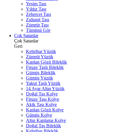
Yeşim Taşı
Yıldız Taşı
Zebercet Taşı
Zultanit Taşı
Zümrüt Taşı
Tümünü Gör
Çok Satanlar
Çok Satanlar
Geri
Kehribar Yüzük
Zümrüt Yüzük
Kaplan Gözü Bileklik
Firuze Taşlı Bileklik
Gümüş Bileklik
Gümüş Yüzük
Yakut Taşlı Yüzük
14 Ayar Altın Yüzük
Doğal Taş Kolye
Firuze Taşı Kolye
Akik Taşı Kolye
Kaplan Gözü Kolye
Gümüş Kolye
Altın Kaplama Kolye
Doğal Taş Bileklik
Kehribar Bileklik