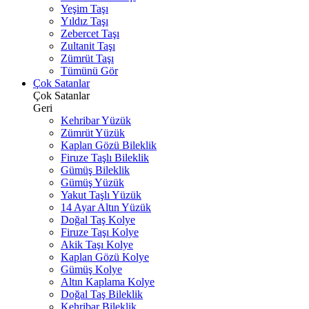
Yeşim Taşı
Yıldız Taşı
Zebercet Taşı
Zultanit Taşı
Zümrüt Taşı
Tümünü Gör
Çok Satanlar
Çok Satanlar
Geri
Kehribar Yüzük
Zümrüt Yüzük
Kaplan Gözü Bileklik
Firuze Taşlı Bileklik
Gümüş Bileklik
Gümüş Yüzük
Yakut Taşlı Yüzük
14 Ayar Altın Yüzük
Doğal Taş Kolye
Firuze Taşı Kolye
Akik Taşı Kolye
Kaplan Gözü Kolye
Gümüş Kolye
Altın Kaplama Kolye
Doğal Taş Bileklik
Kehribar Bileklik