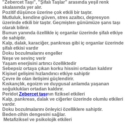
"Zebercet Taşı", "Şifalı Taşlar” arasında yeşil renk
skalasında yer alır.
Pozitif düşünce üzerine çok etkili bir taştır.
Mutluluk, kendine güven, stres azaltıcı, depresyon
üzerinde etkili bir taştır. Geçmişten günümüze şans taşı
olarak bilinir.
Bunun yanında özellikle iç organlar üzerinde şifalı etkiye
de sahiptir.
Kalp, dalak, karaciğer, pankreas gibi iç organlar üzerinde
şifalı etkisi vardır
Doku bozulmalarını engeller
Neşe ve sevinç verir
Yaşam enerjisini artırıcı özelliktedir
Sebepsiz ortaya çıkan korku hissini ortadan kaldırır
Kişisel gelişimi hızlandırıcı etkiye sahiptir
Çevre ile olan iletişimi güçlendirir.
Kıskançlık, egoizm ve duygusal anlamda yaşanan
soğuklukları ortadan kaldırır.
Peridot
Zebercet taşı
nın fiziksel etkileri
Kalp, pankreas, dalak ve ciğerler üzerinde olumlu etkileri
vardır.
Doku bozulmalarını önleyici özelliklere sahiptir.
Beden-zihin dengesini sağlar.
Metafiziksel ve psikolojik etkileri