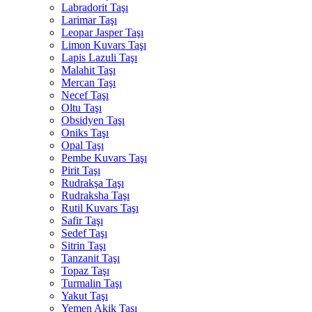
Labradorit Taşı
Larimar Taşı
Leopar Jasper Taşı
Limon Kuvars Taşı
Lapis Lazuli Taşı
Malahit Taşı
Mercan Taşı
Necef Taşı
Oltu Taşı
Obsidyen Taşı
Oniks Taşı
Opal Taşı
Pembe Kuvars Taşı
Pirit Taşı
Rudrakşa Taşı
Rudraksha Taşı
Rutil Kuvars Taşı
Safir Taşı
Sedef Taşı
Sitrin Taşı
Tanzanit Taşı
Topaz Taşı
Turmalin Taşı
Yakut Taşı
Yemen Akik Taşı