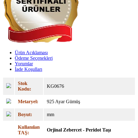
Ürün Açıklaması
Ödeme Seçenekleri
Yorumlar
İade Koşulları
Stok
KG0676
Kodu:
Metaryel:
925 Ayar Gümüş
Boyut:
mm
Kullanılan
Orjinal
Zebercet - Peridot Taşı
TAŞ: