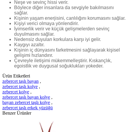
Neşe ve sevinç hissi verir.
Böylece diğer insanlara da sevgiyle bakılmasını
sağlar.
Kişinin yaşam enerjisini, canlılığını korumasını sağlar.
Kişiyi verici olmaya yönlendirir.
İyimserlik verir ve küçük gelişmelerden sevinç
duyulmasını sağlar.
Nedensiz duyulan korkulara karşı iyi gelir.
Kaygıyı azaltır.
Kişinin iç dünyasını farketmesini sağlayarak kişisel
gelişimi hızlandırır.
Çevreyle iletişimi mükemmelleştirir. Kıskançlık,
egoistlik ve duygusal soğuklukları yokeder.
Ürün Etiketleri
zebercet taşlı bayan
,
zebercet taşlı kolye
,
zebercet kolye
,
zebercet taşlı bayan kolye
,
bayan zebercet taşlı kolye
,
zebercet taşlı erkek yüzüğü
Benzer Ürünler