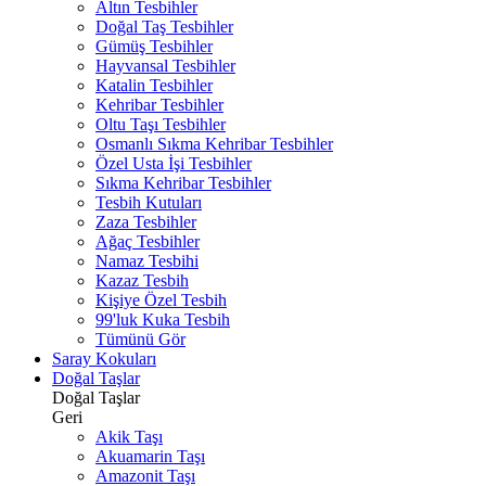
Altın Tesbihler
Doğal Taş Tesbihler
Gümüş Tesbihler
Hayvansal Tesbihler
Katalin Tesbihler
Kehribar Tesbihler
Oltu Taşı Tesbihler
Osmanlı Sıkma Kehribar Tesbihler
Özel Usta İşi Tesbihler
Sıkma Kehribar Tesbihler
Tesbih Kutuları
Zaza Tesbihler
Ağaç Tesbihler
Namaz Tesbihi
Kazaz Tesbih
Kişiye Özel Tesbih
99'luk Kuka Tesbih
Tümünü Gör
Saray Kokuları
Doğal Taşlar
Doğal Taşlar
Geri
Akik Taşı
Akuamarin Taşı
Amazonit Taşı