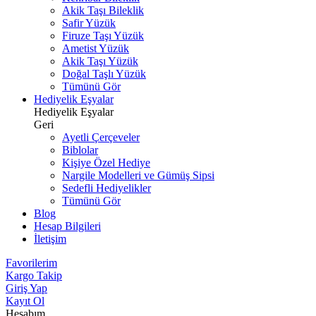
Akik Taşı Bileklik
Safir Yüzük
Firuze Taşı Yüzük
Ametist Yüzük
Akik Taşı Yüzük
Doğal Taşlı Yüzük
Tümünü Gör
Hediyelik Eşyalar
Hediyelik Eşyalar
Geri
Ayetli Çerçeveler
Biblolar
Kişiye Özel Hediye
Nargile Modelleri ve Gümüş Sipsi
Sedefli Hediyelikler
Tümünü Gör
Blog
Hesap Bilgileri
İletişim
Favorilerim
Kargo Takip
Giriş Yap
Kayıt Ol
Hesabım