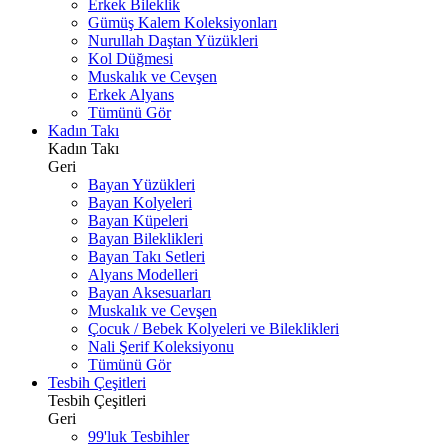
Erkek Bileklik
Gümüş Kalem Koleksiyonları
Nurullah Daştan Yüzükleri
Kol Düğmesi
Muskalık ve Cevşen
Erkek Alyans
Tümünü Gör
Kadın Takı
Kadın Takı
Geri
Bayan Yüzükleri
Bayan Kolyeleri
Bayan Küpeleri
Bayan Bileklikleri
Bayan Takı Setleri
Alyans Modelleri
Bayan Aksesuarları
Muskalık ve Cevşen
Çocuk / Bebek Kolyeleri ve Bileklikleri
Nali Şerif Koleksiyonu
Tümünü Gör
Tesbih Çeşitleri
Tesbih Çeşitleri
Geri
99'luk Tesbihler