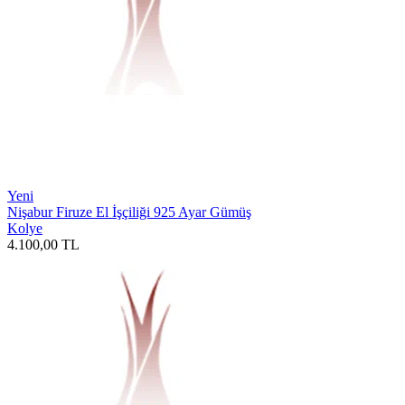
Yeni
Nişabur Firuze El İşçiliği 925 Ayar Gümüş
Kolye
4.100,00
TL