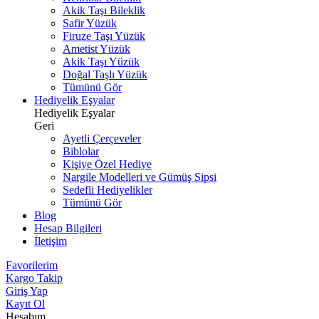
Akik Taşı Bileklik
Safir Yüzük
Firuze Taşı Yüzük
Ametist Yüzük
Akik Taşı Yüzük
Doğal Taşlı Yüzük
Tümünü Gör
Hediyelik Eşyalar
Hediyelik Eşyalar
Geri
Ayetli Çerçeveler
Biblolar
Kişiye Özel Hediye
Nargile Modelleri ve Gümüş Sipsi
Sedefli Hediyelikler
Tümünü Gör
Blog
Hesap Bilgileri
İletişim
Favorilerim
Kargo Takip
Giriş Yap
Kayıt Ol
Hesabım