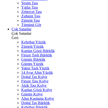
Yeşim Taşı
Yıldız Taşı
Zebercet Taşı
Zultanit Taşı
Zümrüt Taşı
Tümünü Gör
Çok Satanlar
Çok Satanlar
Geri
Kehribar Yüzük
Zümrüt Yüzük
Kaplan Gözü Bileklik
Firuze Taşlı Bileklik
Gümüş Bileklik
Gümüş Yüzük
Yakut Taşlı Yüzük
14 Ayar Altın Yüzük
Doğal Taş Kolye
Firuze Taşı Kolye
Akik Taşı Kolye
Kaplan Gözü Kolye
Gümüş Kolye
Altın Kaplama Kolye
Doğal Taş Bileklik
Kehribar Bileklik