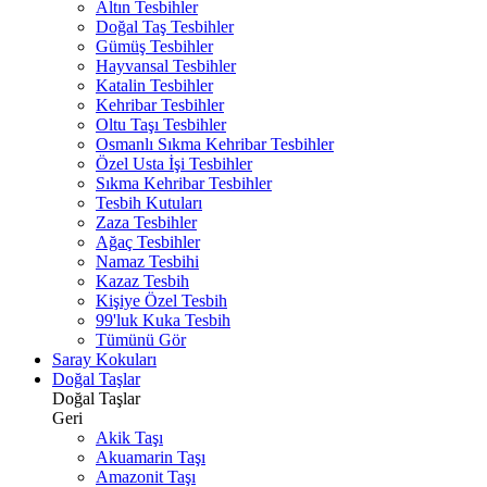
Altın Tesbihler
Doğal Taş Tesbihler
Gümüş Tesbihler
Hayvansal Tesbihler
Katalin Tesbihler
Kehribar Tesbihler
Oltu Taşı Tesbihler
Osmanlı Sıkma Kehribar Tesbihler
Özel Usta İşi Tesbihler
Sıkma Kehribar Tesbihler
Tesbih Kutuları
Zaza Tesbihler
Ağaç Tesbihler
Namaz Tesbihi
Kazaz Tesbih
Kişiye Özel Tesbih
99'luk Kuka Tesbih
Tümünü Gör
Saray Kokuları
Doğal Taşlar
Doğal Taşlar
Geri
Akik Taşı
Akuamarin Taşı
Amazonit Taşı