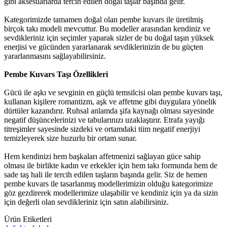
gibi aksesuarlarda tercih edilen doğal taşlar başında gelir.
Kategorimizde tamamen doğal olan pembe kuvars ile üretilmiş
birçok takı modeli mevcuttur. Bu modeller arasından kendiniz ve
sevdikleriniz için seçimler yaparak sizler de bu doğal taşın yüksek
enerjisi ve gücünden yararlanarak sevdiklerinizin de bu güçten
yararlanmasını sağlayabilirsiniz.
Pembe Kuvars Taşı Özellikleri
Gücü ile aşkı ve sevginin en güçlü temsilcisi olan pembe kuvars taşı,
kullanan kişilere romantizm, aşk ve affetme gibi duygulara yönelik
dürtüler kazandırır. Ruhsal anlamda şifa kaynağı olması sayesinde
negatif düşüncelerinizi ve tabularınızı uzaklaştırır. Etrafa yayığı
titreşimler sayesinde sizdeki ve ortamdaki tüm negatif enerjiyi
temizleyerek size huzurlu bir ortam sunar.
Hem kendinizi hem başkaları affetmenizi sağlayan güce sahip
olması ile birlikte kadın ve erkekler için hem takı formunda hem de
sade taş hali ile tercih edilen taşların başında gelir. Siz de hemen
pembe kuvars ile tasarlanmış modellerimizin olduğu kategorimize
göz gezdirerek modellerimize ulaşabilir ve kendiniz için ya da sizin
için değerli olan sevdikleriniz için satın alabilirsiniz.
Ürün Etiketleri