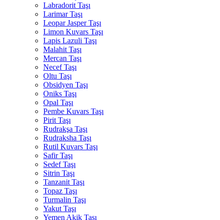
Labradorit Taşı
Larimar Taşı
Leopar Jasper Taşı
Limon Kuvars Taşı
Lapis Lazuli Taşı
Malahit Taşı
Mercan Taşı
Necef Taşı
Oltu Taşı
Obsidyen Taşı
Oniks Taşı
Opal Taşı
Pembe Kuvars Taşı
Pirit Taşı
Rudrakşa Taşı
Rudraksha Taşı
Rutil Kuvars Taşı
Safir Taşı
Sedef Taşı
Sitrin Taşı
Tanzanit Taşı
Topaz Taşı
Turmalin Taşı
Yakut Taşı
Yemen Akik Taşı