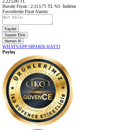
2.225,00
TL
Havale Fiyatı :
2.113,75
TL
%5
İndirim
Favorilerim
Fiyat Alarmı
Kaydet
Sepete Ekle
Hemen Al
WHATSAPP SİPARİŞ HATTI
Paylaş