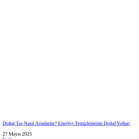
Doğal Taş Nasıl Arındırılır? Enerjiyi Temizlemenin Doğal Yolları
27 Mayıs 2025