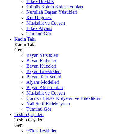
Erkek Bileklik
Gümüş Kalem Koleksiyonları
Nurullah Daştan Yüzükleri
Kol Düğmesi
Muskalık ve Cevşen
Erkek Alyans
Tümünü Gör
Kadın Takı
Kadın Takı
Geri
Bayan Yüzükleri
Bayan Kolyeleri
Bayan Küpeleri
Bayan Bileklikleri
Bayan Takı Setleri
Alyans Modelleri
Bayan Aksesuarları
Muskalık ve Cevşen
Çocuk / Bebek Kolyeleri ve Bileklikleri
Nali Şerif Koleksiyonu
Tümünü Gör
Tesbih Çeşitleri
Tesbih Çeşitleri
Geri
99'luk Tesbihler