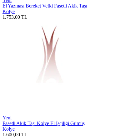
Yeni
El Yazması Bereket Vefki Fasetli Akik Taşı
Kolye
1.753,00
TL
Yeni
Fasetli Akik Taşı Kolye El İşçiliği Gümüş
Kolye
1.600,00
TL