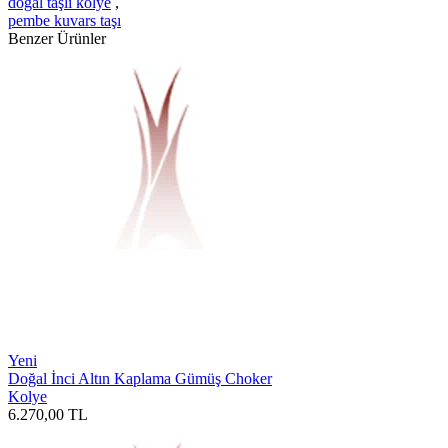
doğal taşlı kolye
,
pembe kuvars taşı
Benzer Ürünler
Yeni
Doğal İnci Altın Kaplama Gümüş Choker
Kolye
6.270,00
TL