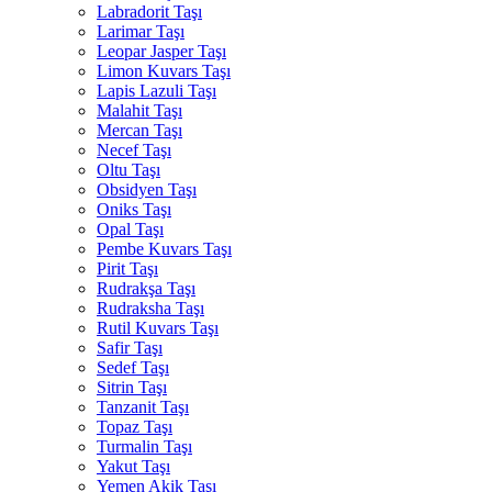
Labradorit Taşı
Larimar Taşı
Leopar Jasper Taşı
Limon Kuvars Taşı
Lapis Lazuli Taşı
Malahit Taşı
Mercan Taşı
Necef Taşı
Oltu Taşı
Obsidyen Taşı
Oniks Taşı
Opal Taşı
Pembe Kuvars Taşı
Pirit Taşı
Rudrakşa Taşı
Rudraksha Taşı
Rutil Kuvars Taşı
Safir Taşı
Sedef Taşı
Sitrin Taşı
Tanzanit Taşı
Topaz Taşı
Turmalin Taşı
Yakut Taşı
Yemen Akik Taşı