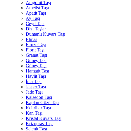
Aragonit Taşı
Ametist Taşı
Apatit Taşı
Ay Taşı
Ceyd Taşı
Dizi Taşlar
Dumanlı Kuvars Taşı
Elmas
Firuze Taşı
Florit Taşı
Granat Taşı
Güneş Taşı
Güneş Taşı
Hamatit Taşı
Havlit Taşı
İnci Taşı
Jasper Taşı
Jade Taşı
Kalsedon Taşı
Kaplan Gözü Taşı
Kehribar Taşı
Kan Taşı
Kristal Kuvars Taşı
Krizopras Taşı
Selenit Taşı