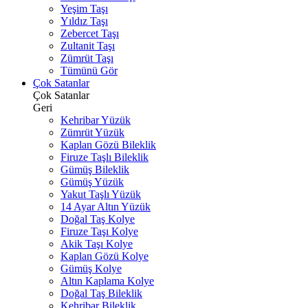
Yeşim Taşı
Yıldız Taşı
Zebercet Taşı
Zultanit Taşı
Zümrüt Taşı
Tümünü Gör
Çok Satanlar
Çok Satanlar
Geri
Kehribar Yüzük
Zümrüt Yüzük
Kaplan Gözü Bileklik
Firuze Taşlı Bileklik
Gümüş Bileklik
Gümüş Yüzük
Yakut Taşlı Yüzük
14 Ayar Altın Yüzük
Doğal Taş Kolye
Firuze Taşı Kolye
Akik Taşı Kolye
Kaplan Gözü Kolye
Gümüş Kolye
Altın Kaplama Kolye
Doğal Taş Bileklik
Kehribar Bileklik