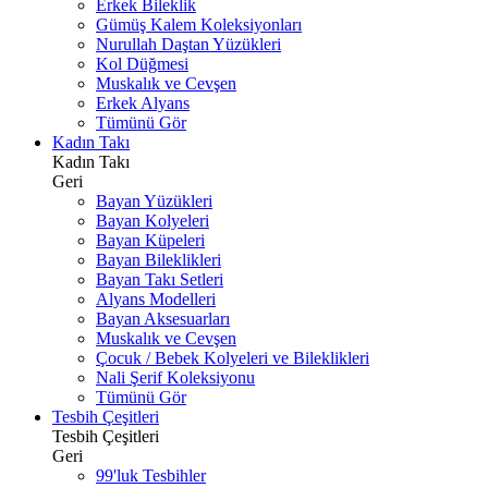
Erkek Bileklik
Gümüş Kalem Koleksiyonları
Nurullah Daştan Yüzükleri
Kol Düğmesi
Muskalık ve Cevşen
Erkek Alyans
Tümünü Gör
Kadın Takı
Kadın Takı
Geri
Bayan Yüzükleri
Bayan Kolyeleri
Bayan Küpeleri
Bayan Bileklikleri
Bayan Takı Setleri
Alyans Modelleri
Bayan Aksesuarları
Muskalık ve Cevşen
Çocuk / Bebek Kolyeleri ve Bileklikleri
Nali Şerif Koleksiyonu
Tümünü Gör
Tesbih Çeşitleri
Tesbih Çeşitleri
Geri
99'luk Tesbihler