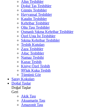
Altın Tesbihler
Doğal Taş Tesbihler
Gümüş Tesbihler
Hayvansal Tesbihler
Katalin Tesbihler
Kehribar Tesbihler
Oltu Taşı Tesbihler
Osmanlı Sıkma Kehribar Tesbihler
Özel Usta İşi Tesbihler
Sıkma Kehribar Tesbihler
Tesbih Kutuları
Zaza Tesbihler
Ağaç Tesbihler
Namaz Tesbihi
Kazaz Tesbih
Kişiye Özel Tesbih
99'luk Kuka Tesbih
Tümünü Gör
Saray Kokuları
Doğal Taşlar
Doğal Taşlar
Geri
Akik Taşı
Akuamarin Taşı
Amazonit Taşı