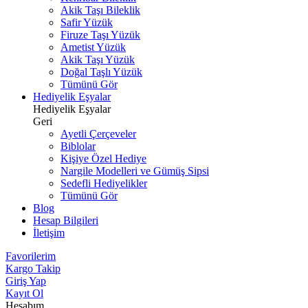
Akik Taşı Bileklik
Safir Yüzük
Firuze Taşı Yüzük
Ametist Yüzük
Akik Taşı Yüzük
Doğal Taşlı Yüzük
Tümünü Gör
Hediyelik Eşyalar
Hediyelik Eşyalar
Geri
Ayetli Çerçeveler
Biblolar
Kişiye Özel Hediye
Nargile Modelleri ve Gümüş Sipsi
Sedefli Hediyelikler
Tümünü Gör
Blog
Hesap Bilgileri
İletişim
Favorilerim
Kargo Takip
Giriş Yap
Kayıt Ol
Hesabım