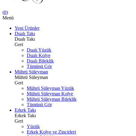
(
0
)
Menü
Yeni Ürünler
Dualı Takı
Dualı Takı
Geri
Dualı Yüzük
Dualı Kolye
Dualı Bileklik
Tümünü Gör
Mührü Süleyman
Mührü Süleyman
Geri
Mührü Süleyman Yüzük
Mührü Süleyman Kolye
Mührü Süleyman Bileklik
Tümünü Gör
Erkek Takı
Erkek Takı
Geri
Yüzük
Erkek Kolye ve Zincirleri