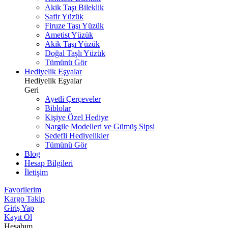
Akik Taşı Bileklik
Safir Yüzük
Firuze Taşı Yüzük
Ametist Yüzük
Akik Taşı Yüzük
Doğal Taşlı Yüzük
Tümünü Gör
Hediyelik Eşyalar
Hediyelik Eşyalar
Geri
Ayetli Çerçeveler
Biblolar
Kişiye Özel Hediye
Nargile Modelleri ve Gümüş Sipsi
Sedefli Hediyelikler
Tümünü Gör
Blog
Hesap Bilgileri
İletişim
Favorilerim
Kargo Takip
Giriş Yap
Kayıt Ol
Hesabım