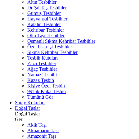
Altın Tesbihler
Doğal Taş Tesbihler
Gümüş Tesbihler
Hayvansal Tesbihler
Katalin Tesbihler
Kehribar Tesbihler
Oltu Taşı Tesbihler
Osmanlı Sıkma Kehribar Tesbihler
Özel Usta İşi Tesbihler
Sıkma Kehribar Tesbihler
Tesbih Kutuları
Zaza Tesbihler
Ağaç Tesbihler
Namaz Tesbihi
Kazaz Tesbih
Kişiye Özel Tesbih
99'luk Kuka Tesbih
Tümünü Gör
Saray Kokuları
Doğal Taşlar
Doğal Taşlar
Geri
Akik Taşı
Akuamarin Taşı
Amazonit Taşı