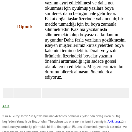
yazının ayırt edilebilmesi ve daha net
okunması için oyulmuş yazılara boya
sürülerek daha belirgin hale getiriliyor.
Fakat doğal taşlar üzerinde yabancı hiç bir
madde tutmadığı için bu boya zamanla
Dipnot:
silinmektedir. Kazıma yazılar asla
silinmemekte olup boyasız da kullanımı
uygundur.Daha fazla yazıların gözükmesini
isteyen müşterilerimiz kırtasiyelerden boya
kalemini temin edebilir. Dualı ve yazılı
ürünlerin üzerindeki boyalar yazının
önemini arttırmadığı için sadece görsel
olarak tercih edilebilir. Müşterilerimizin bu
durumu bilerek almasını önemle rica
ediyoruz.
AKİK
3 ila 4. Yüzyıllarda Sicilya’da bulunan Achates nehrinin kıyılarında dolaşırken bu taşı
keşfeden Yunanlı bir filozof olan Theophrastus ona nehrin ismini vermiştir.
Akik taşı
,tüm
medeneniyetlerde ilgi görmekle birlikte öne çıkan Bizans döneminde yemek takımları ve
Osmanlı’da da tılsımlarda dahil olmak üzere çeşitli şekillerde kullanımı göze