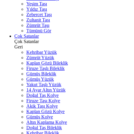
Yeşim Taşı
Yıldız Taşı
Zebercet Taşı
Zultanit Taşı
Zümrüt Taşı
Tümünü Gör
Çok Satanlar
Çok Satanlar
Geri
Kehribar Yüzük
Zümrüt Yüzük
Kaplan Gözü Bileklik
Firuze Taşlı Bileklik
Gümüş Bileklik
Gümüş Yüzük
Yakut Taşlı Yüzük
14 Ayar Altın Yüzük
Doğal Taş Kolye
Firuze Taşı Kolye
Akik Taşı Kolye
Kaplan Gözü Kolye
Gümüş Kolye
Altın Kaplama Kolye
Doğal Taş Bileklik
Kehribar Bileklik