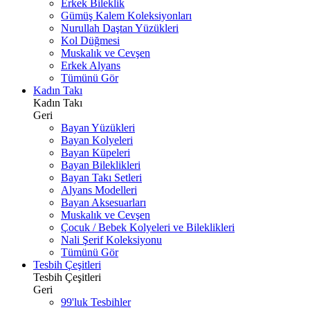
Erkek Bileklik
Gümüş Kalem Koleksiyonları
Nurullah Daştan Yüzükleri
Kol Düğmesi
Muskalık ve Cevşen
Erkek Alyans
Tümünü Gör
Kadın Takı
Kadın Takı
Geri
Bayan Yüzükleri
Bayan Kolyeleri
Bayan Küpeleri
Bayan Bileklikleri
Bayan Takı Setleri
Alyans Modelleri
Bayan Aksesuarları
Muskalık ve Cevşen
Çocuk / Bebek Kolyeleri ve Bileklikleri
Nali Şerif Koleksiyonu
Tümünü Gör
Tesbih Çeşitleri
Tesbih Çeşitleri
Geri
99'luk Tesbihler