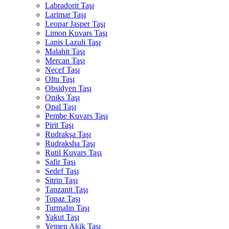
Labradorit Taşı
Larimar Taşı
Leopar Jasper Taşı
Limon Kuvars Taşı
Lapis Lazuli Taşı
Malahit Taşı
Mercan Taşı
Necef Taşı
Oltu Taşı
Obsidyen Taşı
Oniks Taşı
Opal Taşı
Pembe Kuvars Taşı
Pirit Taşı
Rudrakşa Taşı
Rudraksha Taşı
Rutil Kuvars Taşı
Safir Taşı
Sedef Taşı
Sitrin Taşı
Tanzanit Taşı
Topaz Taşı
Turmalin Taşı
Yakut Taşı
Yemen Akik Taşı