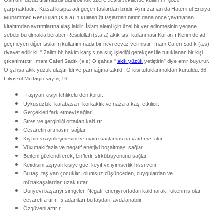
çarpmaktadır.. Kutsal kitapta adı geçen taşlardan biridir. Aynı zaman da Hatem-ül Enbiya
Muhammed Resulullah (s.a.a)’ın kullandığı taşlardan biridir daha önce yayınlanan
kitabımdan ayrıntılarına ulaşılabilir. İslam alemi için özel bir yer edinmesinin yegane
sebebi bu olmakla beraber Resulullah (s.a.a) akik taşı kullanması Kur’an-ı Kerim’de adı
geçmeyen diğer taşların kullanımınada bir nevi cevaz vermiştir. İmam Caferi Sadık (a.s)
rivayet edilir ki; " Zalim bir hakim karşısına suç işlediği gerekçesi ile tutuklanan bir kişi
çıkarılmıştır. İmam Caferi Sadık (a.s) O şahsa "
akik yüzük
yetiştirin” diye emir buyurur.
O şahsa akik yüzük ulaştırıldı ve parmağına takıldı. O kişi tutuklanmaktan kurtuldu. 66
Hilyet-ül Muttagin sayfa; 16
·Taşıyan kişiyi tehlikelerden korur.
Uykusuzluk, karabasan, korkaklık ve nazara kaşı etkilidir.
Gerçekleri fark etmeyi sağlar.
Stres ve gerginliği ortadan kaldırır.
Cesaretin artmasını sağlar.
Kişinin sosyalleşmesini ve uyum sağlamasına yardımcı olur.
Vücuttaki fazla ve negatif enerjiyi boşaltmayı sağlar.
Bedeni güçlendirerek, lenflerin sirkülasyonunu sağlar.
Kendisini taşıyan kişiye güç, keyif ve iyimserlik hissi verir.
Bu taşı taşıyan çocukları olumsuz düşünceden, duygulardan ve
münakaşalardan uzak tutar.
Dünyevi başarıyı simgeler. Negatif enerjiyi ortadan kaldırarak, tükenmiş olan
cesareti artırır. İş adamları bu taşdan faydalanabilir.
Özgüveni artırır.