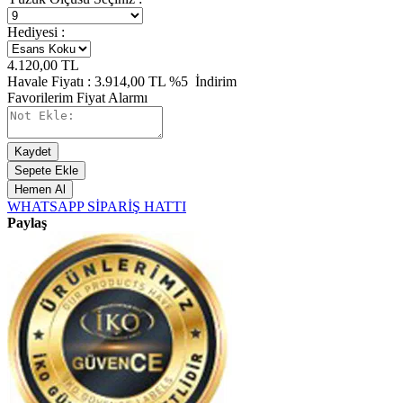
Hediyesi :
4.120,00
TL
Havale Fiyatı :
3.914,00
TL
%5
İndirim
Favorilerim
Fiyat Alarmı
Kaydet
Sepete Ekle
Hemen Al
WHATSAPP SİPARİŞ HATTI
Paylaş