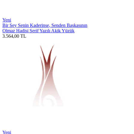
Yeni
Bir Şey Senin Kaderinse, Senden Başkasının
Olmaz Hadisi Şerif Yazılı Akik Yüzük
3.564,00
TL
Yeni