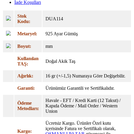
İade Koşulları
Stok
DUA114
Kodu:
Metaryel:
925 Ayar Gümüş
Boyut:
mm
Kullanılan
Doğal Akik Taş
TAŞ:
Ağırlık:
16 gr (+/-1,5) Numaraya Göre Değişebilir.
Garanti:
Ürünümüz Garantili ve Sertifikalıdır.
Havale - EFT / Kredi Karti (12 Taksıt) /
Ödeme
Kapıda Ödeme / Mail Order / Western
Metodları:
Union
Ücretsiz Kargo. Ürünler Özel
kutu
içerisinde Fatura ve Sertifikalı olarak,
Kargo:
OSMANLI PAZAR
güvencesi ile