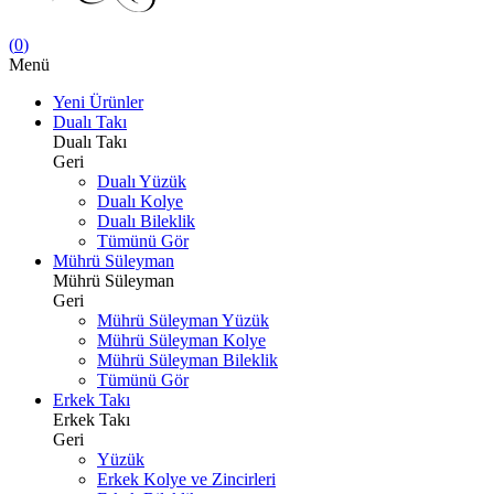
(
0
)
Menü
Yeni Ürünler
Dualı Takı
Dualı Takı
Geri
Dualı Yüzük
Dualı Kolye
Dualı Bileklik
Tümünü Gör
Mührü Süleyman
Mührü Süleyman
Geri
Mührü Süleyman Yüzük
Mührü Süleyman Kolye
Mührü Süleyman Bileklik
Tümünü Gör
Erkek Takı
Erkek Takı
Geri
Yüzük
Erkek Kolye ve Zincirleri