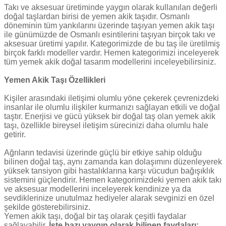
Takı ve aksesuar üretiminde yaygın olarak kullanılan değerli
doğal taşlardan birisi de yemen akik taşıdır. Osmanlı
döneminin tüm yankılarını üzerinde taşıyan yemen akik taşı
ile günümüzde de Osmanlı esintilerini taşıyan birçok takı ve
aksesuar üretimi yapılır. Kategorimizde de bu taş ile üretilmiş
birçok farklı modeller vardır. Hemen kategorimizi inceleyerek
tüm yemek akik doğal tasarım modellerini inceleyebilirsiniz.
Yemen Akik Taşı Özellikleri
Kişiler arasındaki iletişimi olumlu yöne çekerek çevrenizdeki
insanlar ile olumlu ilişkiler kurmanızı sağlayan etkili ve doğal
taştır. Enerjisi ve gücü yüksek bir doğal taş olan yemek akik
taşı, özellikle bireysel iletişim sürecinizi daha olumlu hale
getirir.
Ağrıların tedavisi üzerinde güçlü bir etkiye sahip olduğu
bilinen doğal taş, aynı zamanda kan dolaşımını düzenleyerek
yüksek tansiyon gibi hastalıklarına karşı vücudun bağışıklık
sistemini güçlendirir. Hemen kategorimizdeki yemen akik takı
ve aksesuar modellerini inceleyerek kendinize ya da
sevdiklerinize unutulmaz hediyeler alarak sevginizi en özel
şekilde gösterebilirsiniz.
Yemen akik taşı, doğal bir taş olarak çeşitli faydalar
sağlayabilir.
İşte bazı yaygın olarak bilinen faydaları: