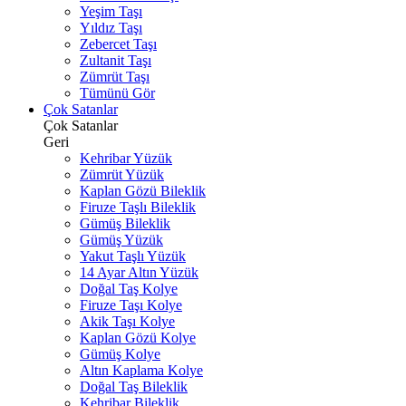
Yeşim Taşı
Yıldız Taşı
Zebercet Taşı
Zultanit Taşı
Zümrüt Taşı
Tümünü Gör
Çok Satanlar
Çok Satanlar
Geri
Kehribar Yüzük
Zümrüt Yüzük
Kaplan Gözü Bileklik
Firuze Taşlı Bileklik
Gümüş Bileklik
Gümüş Yüzük
Yakut Taşlı Yüzük
14 Ayar Altın Yüzük
Doğal Taş Kolye
Firuze Taşı Kolye
Akik Taşı Kolye
Kaplan Gözü Kolye
Gümüş Kolye
Altın Kaplama Kolye
Doğal Taş Bileklik
Kehribar Bileklik