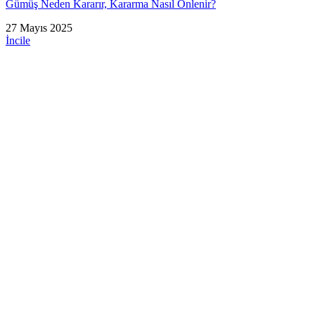
Gümüş Neden Kararır, Kararma Nasıl Önlenir?
27 Mayıs 2025
İncile