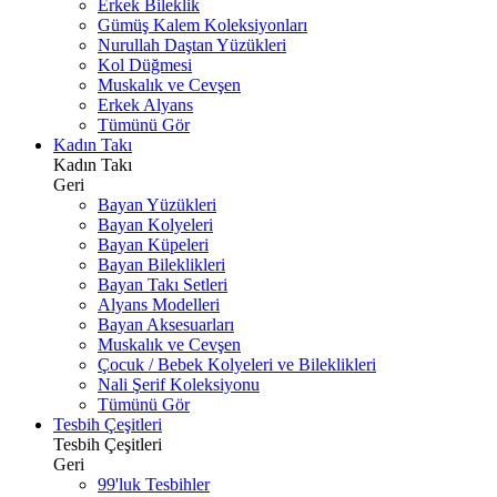
Erkek Bileklik
Gümüş Kalem Koleksiyonları
Nurullah Daştan Yüzükleri
Kol Düğmesi
Muskalık ve Cevşen
Erkek Alyans
Tümünü Gör
Kadın Takı
Kadın Takı
Geri
Bayan Yüzükleri
Bayan Kolyeleri
Bayan Küpeleri
Bayan Bileklikleri
Bayan Takı Setleri
Alyans Modelleri
Bayan Aksesuarları
Muskalık ve Cevşen
Çocuk / Bebek Kolyeleri ve Bileklikleri
Nali Şerif Koleksiyonu
Tümünü Gör
Tesbih Çeşitleri
Tesbih Çeşitleri
Geri
99'luk Tesbihler