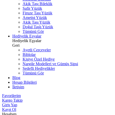
Akik Taşı Bileklik
Safir Yüzük
Firuze Taşı Yüzük
Ametist Yüzük
Akik Taşı Yüzük
Doğal Taşlı Yüzük
Tümünü Gör
Hediyelik Eşyalar
Hediyelik Eşyalar
Geri
Ayetli Çerçeveler
Biblolar
Kişiye Özel Hediye
Nargile Modelleri ve Gümüş Sipsi
Sedefli Hediyelikler
Tümünü Gör
Blog
Hesap Bilgileri
İletişim
Favorilerim
Kargo Takip
Giriş Yap
Kayıt Ol
Hesabım