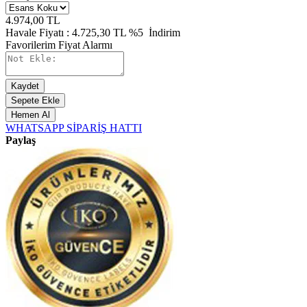
4.974,00
TL
Havale Fiyatı :
4.725,30
TL
%5
İndirim
Favorilerim
Fiyat Alarmı
Kaydet
Sepete Ekle
Hemen Al
WHATSAPP SİPARİŞ HATTI
Paylaş