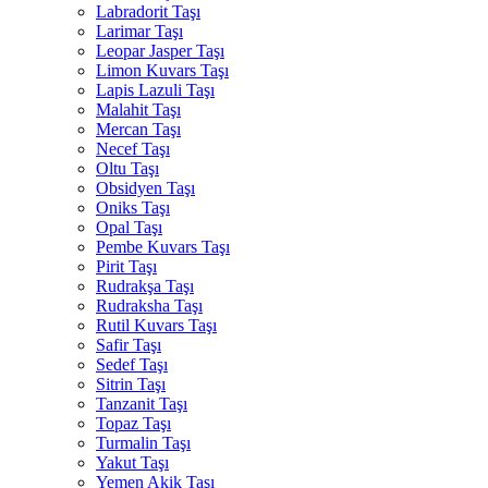
Labradorit Taşı
Larimar Taşı
Leopar Jasper Taşı
Limon Kuvars Taşı
Lapis Lazuli Taşı
Malahit Taşı
Mercan Taşı
Necef Taşı
Oltu Taşı
Obsidyen Taşı
Oniks Taşı
Opal Taşı
Pembe Kuvars Taşı
Pirit Taşı
Rudrakşa Taşı
Rudraksha Taşı
Rutil Kuvars Taşı
Safir Taşı
Sedef Taşı
Sitrin Taşı
Tanzanit Taşı
Topaz Taşı
Turmalin Taşı
Yakut Taşı
Yemen Akik Taşı