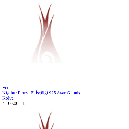
Yeni
Nişabur Firuze El İşçiliği 925 Ayar Gümüş
Kolye
4.100,00
TL