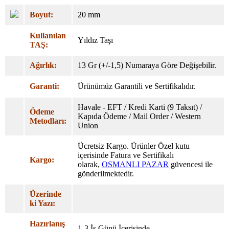
Boyut:
20 mm
Kullanılan
Yıldız Taşı
TAŞ:
Ağırlık:
13 Gr (+/-1,5) Numaraya Göre Değişebilir.
Garanti:
Ürünümüz Garantili ve Sertifikalıdır.
Havale - EFT / Kredi Karti (9 Taksıt) /
Ödeme
Kapıda Ödeme / Mail Order / Western
Metodları:
Union
Ücretsiz Kargo. Ürünler Özel
kutu
içerisinde Fatura ve Sertifikalı
Kargo:
olarak,
OSMANLI PAZAR
güvencesi ile
gönderilmektedir.
Üzerinde
ki Yazı:
Hazırlanış
1-3 İş Günü İçerisinde