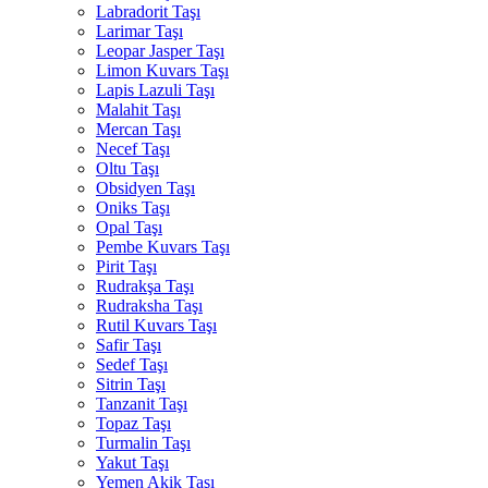
Labradorit Taşı
Larimar Taşı
Leopar Jasper Taşı
Limon Kuvars Taşı
Lapis Lazuli Taşı
Malahit Taşı
Mercan Taşı
Necef Taşı
Oltu Taşı
Obsidyen Taşı
Oniks Taşı
Opal Taşı
Pembe Kuvars Taşı
Pirit Taşı
Rudrakşa Taşı
Rudraksha Taşı
Rutil Kuvars Taşı
Safir Taşı
Sedef Taşı
Sitrin Taşı
Tanzanit Taşı
Topaz Taşı
Turmalin Taşı
Yakut Taşı
Yemen Akik Taşı