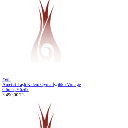
Yeni
Ametist Taşlı Kalem Oyma İşçilikli Vintage
Gümüş Yüzük
3.490,00
TL