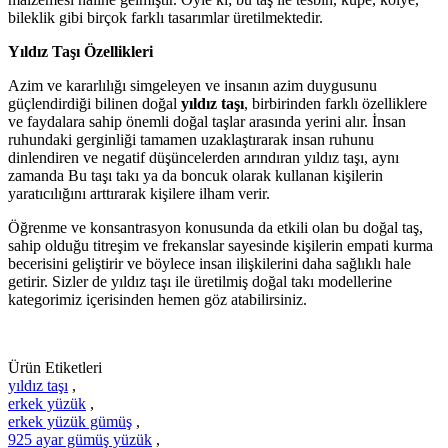
bileklik gibi birçok farklı tasarımlar üretilmektedir.
Yıldız Taşı Özellikleri
Azim ve kararlılığı simgeleyen ve insanın azim duygusunu
güçlendirdiği bilinen doğal
yıldız taşı
, birbirinden farklı özelliklere
ve faydalara sahip önemli doğal taşlar arasında yerini alır. İnsan
ruhundaki gerginliği tamamen uzaklaştırarak insan ruhunu
dinlendiren ve negatif düşüncelerden arındıran yıldız taşı, aynı
zamanda Bu taşı takı ya da boncuk olarak kullanan kişilerin
yaratıcılığını arttırarak kişilere ilham verir.
Öğrenme ve konsantrasyon konusunda da etkili olan bu doğal taş,
sahip olduğu titreşim ve frekanslar sayesinde kişilerin empati kurma
becerisini geliştirir ve böylece insan ilişkilerini daha sağlıklı hale
getirir. Sizler de yıldız taşı ile üretilmiş doğal takı modellerine
kategorimiz içerisinden hemen göz atabilirsiniz.
Ürün Etiketleri
yıldız taşı
,
erkek yüzük
,
erkek yüzük gümüş
,
925 ayar gümüş yüzük
,