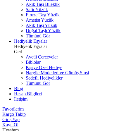
Akik Taşı Bileklik
Safir Yüzük
Firuze Taşı Yüzük
Ametist Yüzük
Akik Taşı Yüzük
Doğal Taşlı Yüzük
Tümünü Gör
Hediyelik Eşyalar
Hediyelik Eşyalar
Geri
Ayetli Çerçeveler
Biblolar
Kişiye Özel Hediye
Nargile Modelleri ve Gümüş Sipsi
Sedefli Hediyelikler
Tümünü Gör
Blog
Hesap Bilgileri
İletişim
Favorilerim
Kargo Takip
Giriş Yap
Kayıt Ol
Hesabım