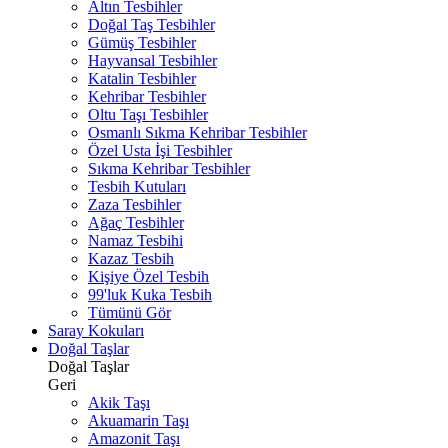
Altın Tesbihler
Doğal Taş Tesbihler
Gümüş Tesbihler
Hayvansal Tesbihler
Katalin Tesbihler
Kehribar Tesbihler
Oltu Taşı Tesbihler
Osmanlı Sıkma Kehribar Tesbihler
Özel Usta İşi Tesbihler
Sıkma Kehribar Tesbihler
Tesbih Kutuları
Zaza Tesbihler
Ağaç Tesbihler
Namaz Tesbihi
Kazaz Tesbih
Kişiye Özel Tesbih
99'luk Kuka Tesbih
Tümünü Gör
Saray Kokuları
Doğal Taşlar
Doğal Taşlar
Geri
Akik Taşı
Akuamarin Taşı
Amazonit Taşı