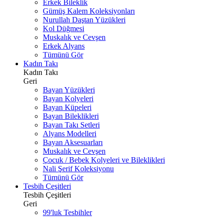
Erkek Bileklik
Gümüş Kalem Koleksiyonları
Nurullah Daştan Yüzükleri
Kol Düğmesi
Muskalık ve Cevşen
Erkek Alyans
Tümünü Gör
Kadın Takı
Kadın Takı
Geri
Bayan Yüzükleri
Bayan Kolyeleri
Bayan Küpeleri
Bayan Bileklikleri
Bayan Takı Setleri
Alyans Modelleri
Bayan Aksesuarları
Muskalık ve Cevşen
Çocuk / Bebek Kolyeleri ve Bileklikleri
Nali Şerif Koleksiyonu
Tümünü Gör
Tesbih Çeşitleri
Tesbih Çeşitleri
Geri
99'luk Tesbihler