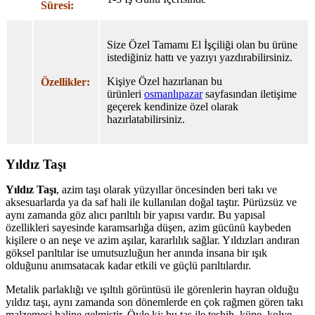
Süresi:
Size Özel Tamamı El İşçiliği olan bu ürüne
istediğiniz hattı ve yazıyı yazdırabilirsiniz.
Kişiye Özel hazırlanan bu
Özellikler:
ürünleri
osmanlıpazar
sayfasından iletişime
geçerek kendinize özel olarak
hazırlatabilirsiniz.
Yıldız Taşı
Yıldız Taşı
, azim taşı olarak yüzyıllar öncesinden beri takı ve
aksesuarlarda ya da saf hali ile kullanılan doğal taştır. Pürüzsüz ve
aynı zamanda göz alıcı parıltılı bir yapısı vardır. Bu yapısal
özellikleri sayesinde karamsarlığa düşen, azim gücünü kaybeden
kişilere o an neşe ve azim aşılar, kararlılık sağlar. Yıldızları andıran
göksel parıltılar ise umutsuzluğun her anında insana bir ışık
olduğunu anımsatacak kadar etkili ve güçlü parıltılardır.
Metalik parlaklığı ve ışıltılı görüntüsü ile görenlerin hayran olduğu
yıldız taşı, aynı zamanda son dönemlerde en çok rağmen gören takı
malzemesi haline gelmiştir. Öyle ki; bu taş ile tesbih, küpe, kolye,