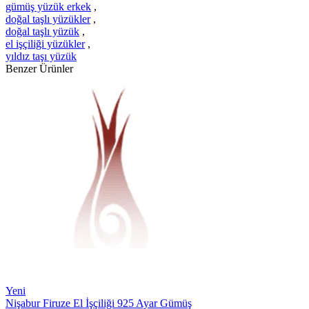
gümüş yüzük erkek
,
doğal taşlı yüzükler
,
doğal taşlı yüzük
,
el işçiliği yüzükler
,
yıldız taşı yüzük
Benzer Ürünler
Yeni
Nişabur Firuze El İşçiliği 925 Ayar Gümüş