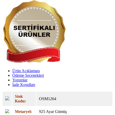
Ürün Açıklaması
Ödeme Seçenekleri
Yorumlar
İade Koşulları
Stok
OSM1264
Kodu:
Metaryel:
925 Ayar Gümüş