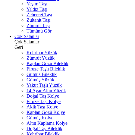
Yeşim Taşı
Yıldız Taşı
Zebercet Taşı
Zultanit Taşı
Zümrüt Taşı
Tümünü Gör
Çok Satanlar
Çok Satanlar
Geri
Kehribar Yüzük
Zümrüt Yüzük
Kaplan Gözü Bileklik
Firuze Taşlı Bileklik
Gümüş Bileklik
Gümüş Yüzük
Yakut Taşlı Yüzük
14 Ayar Altın Yüzük
Doğal Taş Kolye
Firuze Taşı Kolye
Akik Taşı Kolye
Kaplan Gözü Kolye
Gümüş Kolye
Altın Kaplama Kolye
Doğal Taş Bileklik
Kehribar Bileklik