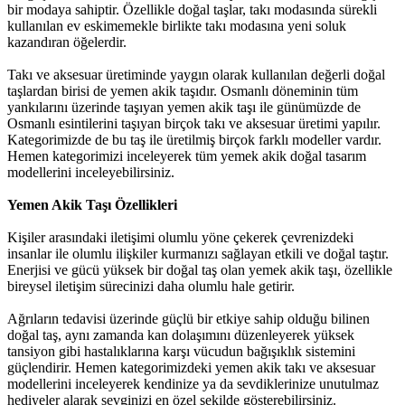
bir modaya sahiptir. Özellikle doğal taşlar, takı modasında sürekli
kullanılan ev eskimemekle birlikte takı modasına yeni soluk
kazandıran öğelerdir.
Takı ve aksesuar üretiminde yaygın olarak kullanılan değerli doğal
taşlardan birisi de yemen akik taşıdır. Osmanlı döneminin tüm
yankılarını üzerinde taşıyan yemen akik taşı ile günümüzde de
Osmanlı esintilerini taşıyan birçok takı ve aksesuar üretimi yapılır.
Kategorimizde de bu taş ile üretilmiş birçok farklı modeller vardır.
Hemen kategorimizi inceleyerek tüm yemek akik doğal tasarım
modellerini inceleyebilirsiniz.
Yemen Akik Taşı Özellikleri
Kişiler arasındaki iletişimi olumlu yöne çekerek çevrenizdeki
insanlar ile olumlu ilişkiler kurmanızı sağlayan etkili ve doğal taştır.
Enerjisi ve gücü yüksek bir doğal taş olan yemek akik taşı, özellikle
bireysel iletişim sürecinizi daha olumlu hale getirir.
Ağrıların tedavisi üzerinde güçlü bir etkiye sahip olduğu bilinen
doğal taş, aynı zamanda kan dolaşımını düzenleyerek yüksek
tansiyon gibi hastalıklarına karşı vücudun bağışıklık sistemini
güçlendirir. Hemen kategorimizdeki yemen akik takı ve aksesuar
modellerini inceleyerek kendinize ya da sevdiklerinize unutulmaz
hediyeler alarak sevginizi en özel şekilde gösterebilirsiniz.