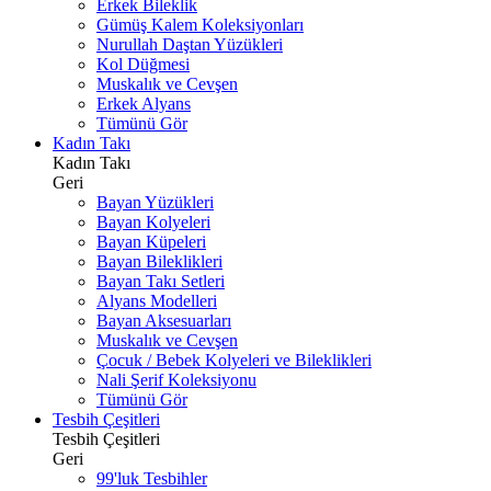
Erkek Bileklik
Gümüş Kalem Koleksiyonları
Nurullah Daştan Yüzükleri
Kol Düğmesi
Muskalık ve Cevşen
Erkek Alyans
Tümünü Gör
Kadın Takı
Kadın Takı
Geri
Bayan Yüzükleri
Bayan Kolyeleri
Bayan Küpeleri
Bayan Bileklikleri
Bayan Takı Setleri
Alyans Modelleri
Bayan Aksesuarları
Muskalık ve Cevşen
Çocuk / Bebek Kolyeleri ve Bileklikleri
Nali Şerif Koleksiyonu
Tümünü Gör
Tesbih Çeşitleri
Tesbih Çeşitleri
Geri
99'luk Tesbihler