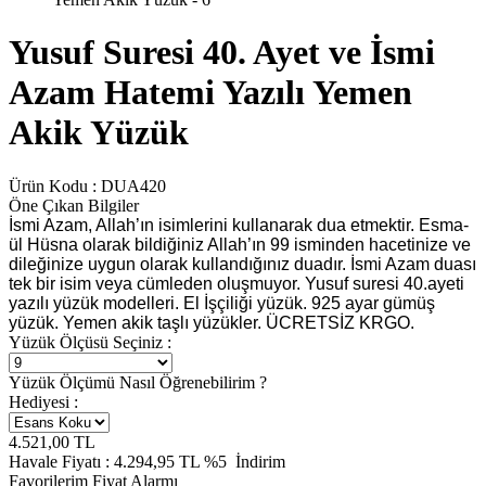
Yusuf Suresi 40. Ayet ve İsmi
Azam Hatemi Yazılı Yemen
Akik Yüzük
Ürün Kodu :
DUA420
Öne Çıkan Bilgiler
İsmi Azam, Allah’ın isimlerini kullanarak dua etmektir. Esma-
ül Hüsna olarak bildiğiniz Allah’ın 99 isminden hacetinize ve
dileğinize uygun olarak kullandığınız duadır. İsmi Azam duası
tek bir isim veya cümleden oluşmuyor. Yusuf suresi 40.ayeti
yazılı yüzük modelleri. El İşçiliği yüzük. 925 ayar gümüş
yüzük. Yemen akik taşlı yüzükler. ÜCRETSİZ KRGO.
Yüzük Ölçüsü Seçiniz :
Yüzük Ölçümü Nasıl Öğrenebilirim ?
Hediyesi :
4.521,00
TL
Havale Fiyatı :
4.294,95
TL
%5
İndirim
Favorilerim
Fiyat Alarmı