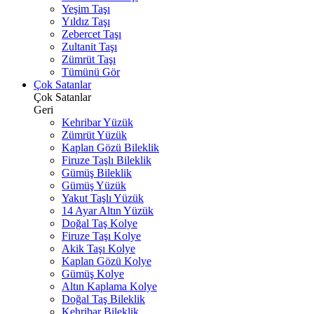
Yeşim Taşı
Yıldız Taşı
Zebercet Taşı
Zultanit Taşı
Zümrüt Taşı
Tümünü Gör
Çok Satanlar
Çok Satanlar
Geri
Kehribar Yüzük
Zümrüt Yüzük
Kaplan Gözü Bileklik
Firuze Taşlı Bileklik
Gümüş Bileklik
Gümüş Yüzük
Yakut Taşlı Yüzük
14 Ayar Altın Yüzük
Doğal Taş Kolye
Firuze Taşı Kolye
Akik Taşı Kolye
Kaplan Gözü Kolye
Gümüş Kolye
Altın Kaplama Kolye
Doğal Taş Bileklik
Kehribar Bileklik