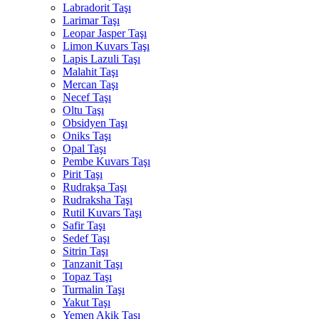
Labradorit Taşı
Larimar Taşı
Leopar Jasper Taşı
Limon Kuvars Taşı
Lapis Lazuli Taşı
Malahit Taşı
Mercan Taşı
Necef Taşı
Oltu Taşı
Obsidyen Taşı
Oniks Taşı
Opal Taşı
Pembe Kuvars Taşı
Pirit Taşı
Rudrakşa Taşı
Rudraksha Taşı
Rutil Kuvars Taşı
Safir Taşı
Sedef Taşı
Sitrin Taşı
Tanzanit Taşı
Topaz Taşı
Turmalin Taşı
Yakut Taşı
Yemen Akik Taşı