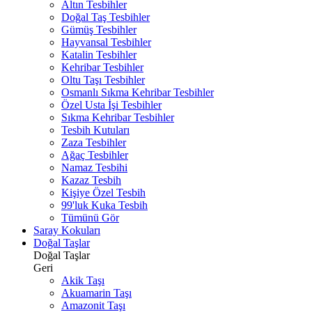
Altın Tesbihler
Doğal Taş Tesbihler
Gümüş Tesbihler
Hayvansal Tesbihler
Katalin Tesbihler
Kehribar Tesbihler
Oltu Taşı Tesbihler
Osmanlı Sıkma Kehribar Tesbihler
Özel Usta İşi Tesbihler
Sıkma Kehribar Tesbihler
Tesbih Kutuları
Zaza Tesbihler
Ağaç Tesbihler
Namaz Tesbihi
Kazaz Tesbih
Kişiye Özel Tesbih
99'luk Kuka Tesbih
Tümünü Gör
Saray Kokuları
Doğal Taşlar
Doğal Taşlar
Geri
Akik Taşı
Akuamarin Taşı
Amazonit Taşı