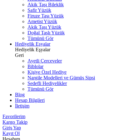
Akik Taşı Bileklik
Safir Yüzük
Firuze Taşı Yüzük
Ametist Yüzük
Akik Taşı Yüzük
Doğal Taşlı Yüzük
Tümünü Gör
Hediyelik Eşyalar
Hediyelik Eşyalar
Geri
Ayetli Çerçeveler
Biblolar
Kişiye Özel Hediye
Nargile Modelleri ve Gümüş Sipsi
Sedefli Hediyelikler
Tümünü Gör
Blog
Hesap Bilgileri
İletişim
Favorilerim
Kargo Takip
Giriş Yap
Kayıt Ol
Hesabım