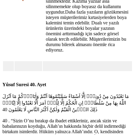
silinmektedir. Kazıma yazılar asla
silinmemekte olup boyasız da kullanımı
uygundur.Daha fazla yazıların gözükmesini
isteyen müşterilerimiz kırtasiyelerden boya
kalemini temin edebilir. Dualı ve yazılı
ürünlerin üzerindeki boyalar yazının
önemini arttırmadığı için sadece görsel
olarak tercih edilebilir. Müşterilerimizin bu
durumu bilerek almasını önemle rica
ediyoruz.
Yûsuf Suresi 40. Ayet
مَا تَعْبُدُونَ مِنْ دُونِه۪ٓ اِلَّٓا اَسْمَٓاءً سَمَّيْتُمُوهَٓا اَنْتُمْ وَاٰبَٓاؤُ۬كُمْ مَٓا اَنْزَلَ
اللّٰهُ بِهَا مِنْ سُلْطَانٍۜ اِنِ الْحُكْمُ اِلَّا لِلّٰهِۜ اَمَرَ اَلَّا تَعْبُدُٓوا اِلَّٓا اِيَّاهُۜ
ذٰلِكَ الدّ۪ينُ الْقَيِّمُ وَلٰكِنَّ اَكْثَرَ النَّاسِ لَا يَعْلَمُونَ 40
40 . “Sizin O’nu bırakıp da ibadet ettikleriniz, ancak sizin ve
babalarınızın koyduğu, Allah’ın hakkında hiçbir delil indirmediği
birtakım isimlerdir. Hüküm yalnızca Allah’ındır. O, kendisinden