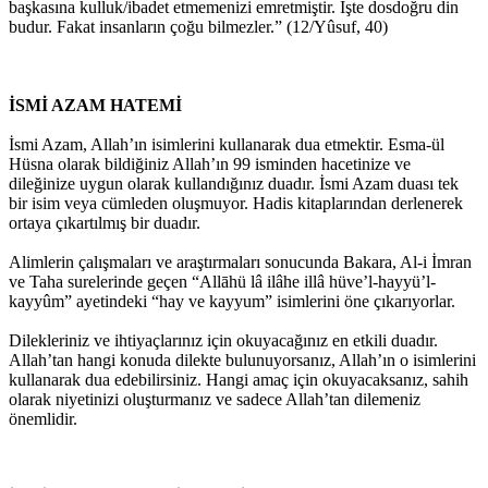
başkasına kulluk/ibadet etmemenizi emretmiştir. İşte dosdoğru din
budur. Fakat insanların çoğu bilmezler.” (12/Yûsuf, 40)
İSMİ AZAM HATEMİ
İsmi Azam, Allah’ın isimlerini kullanarak dua etmektir. Esma-ül
Hüsna olarak bildiğiniz Allah’ın 99 isminden hacetinize ve
dileğinize uygun olarak kullandığınız duadır. İsmi Azam duası tek
bir isim veya cümleden oluşmuyor. Hadis kitaplarından derlenerek
ortaya çıkartılmış bir duadır.
Alimlerin çalışmaları ve araştırmaları sonucunda Bakara, Al-i İmran
ve Taha surelerinde geçen “Allāhü lâ ilâhe illâ hüve’l-hayyü’l-
kayyûm” ayetindeki “hay ve kayyum” isimlerini öne çıkarıyorlar.
Dilekleriniz ve ihtiyaçlarınız için okuyacağınız en etkili duadır.
Allah’tan hangi konuda dilekte bulunuyorsanız, Allah’ın o isimlerini
kullanarak dua edebilirsiniz. Hangi amaç için okuyacaksanız, sahih
olarak niyetinizi oluşturmanız ve sadece Allah’tan dilemeniz
önemlidir.