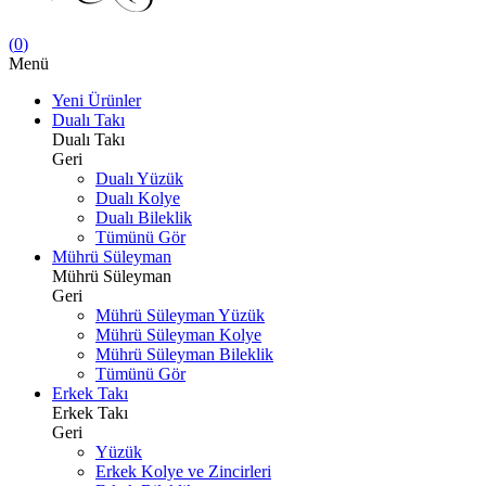
(
0
)
Menü
Yeni Ürünler
Dualı Takı
Dualı Takı
Geri
Dualı Yüzük
Dualı Kolye
Dualı Bileklik
Tümünü Gör
Mührü Süleyman
Mührü Süleyman
Geri
Mührü Süleyman Yüzük
Mührü Süleyman Kolye
Mührü Süleyman Bileklik
Tümünü Gör
Erkek Takı
Erkek Takı
Geri
Yüzük
Erkek Kolye ve Zincirleri