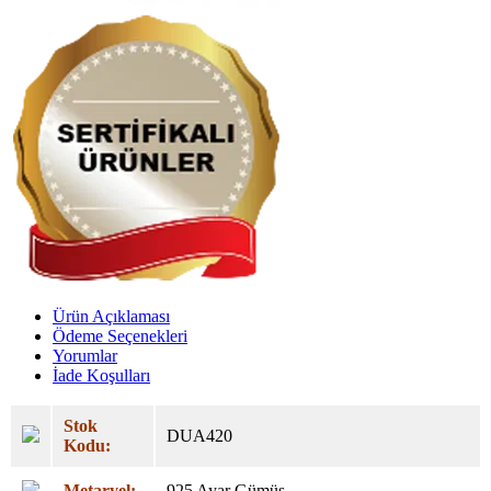
Ürün Açıklaması
Ödeme Seçenekleri
Yorumlar
İade Koşulları
Stok
DUA420
Kodu:
Metaryel:
925 Ayar Gümüş