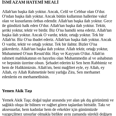
İSMİ AZAM HATEMİ MEALİ
Allah'tan başka ilah yoktur. Ancak, Celil ve Cebbar olan O'dur.
O'ndan başka ilah yoktur. Ancak bütün kullarının hallerine vakıf
olan ve kusurlarını örtbas edendir. Allah'tan başka ilah yoktur. Gece
ile gündüzü halk eden O'dur. Allah'tan başka ilah yoktur. Tektir,
şeriki yoktur, tektir ve birdir. Biz O'na hamdü sena ederiz. Allah'tan
başka ilah yoktur. Ancak O vardır, tektir, ortağı yoktur. Tek bir
Allah'tır. Biz O'na ibadet ederiz. Allah'tan başka ilah yoktur. Ancak
O vardır, tektir ve ortağı yoktur. Tek bir ilahtır. Bizler O'na
şükrederiz. Allah'tan başka ilah yoktur. Allah tektir, ortağı yoktur,
Muhammed O'nun Resuü'dür. Hay ve Kayyum O'dur. Allah'ın
rahmeti mahlukatının en hayırlısı olan Muhammedin al ve ashabının
ve hepsinin üzerine olsun. Şehadet ederim ki Sen hem Rabbimiz ve
hem de Halikimizsin. Allah'ım, beni mağfiret eyle, ey Allah, ey
Allah, ey Allah Rahmetinle beni yarlığa Zira, Sen merhamet
edenlerin en merhametlisisin.
Yemen Akik Taşı
Yemek Akik Taşı; doğal taşlar arasında yer alan şık dış görünümü ve
sağlıklı oluşu ile bilinen ve rağbet gören taşlardan birisidir. Takı ve
aksesuarlar, hem kadınlar hem de erkekler için günümüzde
vazgeçilmez unsurlar olmakla birlikte aynı zamanda sürekli değişen