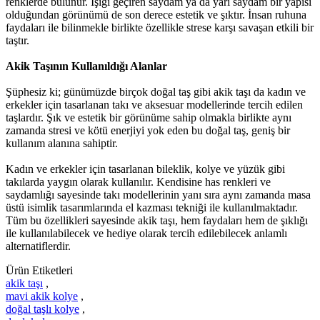
renklerde bulunur. Işığı geçiren saydam ya da yarı saydam bir yapısı
olduğundan görünümü de son derece estetik ve şıktır. İnsan ruhuna
faydaları ile bilinmekle birlikte özellikle strese karşı savaşan etkili bir
taştır.
Akik Taşının Kullanıldığı Alanlar
Şüphesiz ki; günümüzde birçok doğal taş gibi akik taşı da kadın ve
erkekler için tasarlanan takı ve aksesuar modellerinde tercih edilen
taşlardır. Şık ve estetik bir görünüme sahip olmakla birlikte aynı
zamanda stresi ve kötü enerjiyi yok eden bu doğal taş, geniş bir
kullanım alanına sahiptir.
Kadın ve erkekler için tasarlanan bileklik, kolye ve yüzük gibi
takılarda yaygın olarak kullanılır. Kendisine has renkleri ve
saydamlığı sayesinde takı modellerinin yanı sıra aynı zamanda masa
üstü isimlik tasarımlarında el kazması tekniği ile kullanılmaktadır.
Tüm bu özellikleri sayesinde akik taşı, hem faydaları hem de şıklığı
ile kullanılabilecek ve hediye olarak tercih edilebilecek anlamlı
alternatiflerdir.
Ürün Etiketleri
akik taşı
,
mavi akik kolye
,
doğal taşlı kolye
,