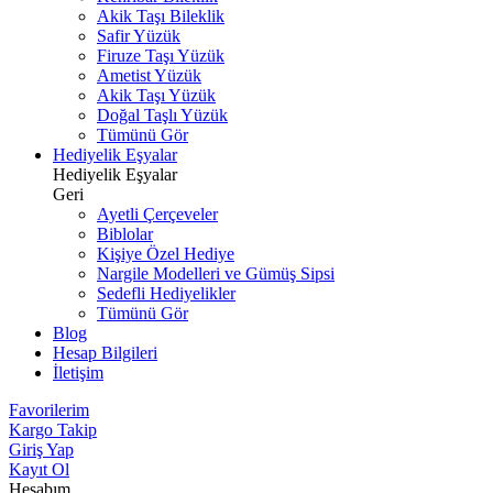
Akik Taşı Bileklik
Safir Yüzük
Firuze Taşı Yüzük
Ametist Yüzük
Akik Taşı Yüzük
Doğal Taşlı Yüzük
Tümünü Gör
Hediyelik Eşyalar
Hediyelik Eşyalar
Geri
Ayetli Çerçeveler
Biblolar
Kişiye Özel Hediye
Nargile Modelleri ve Gümüş Sipsi
Sedefli Hediyelikler
Tümünü Gör
Blog
Hesap Bilgileri
İletişim
Favorilerim
Kargo Takip
Giriş Yap
Kayıt Ol
Hesabım