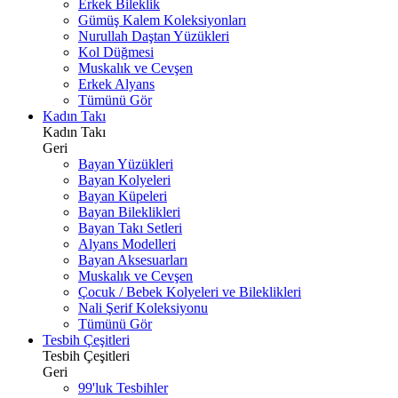
Erkek Bileklik
Gümüş Kalem Koleksiyonları
Nurullah Daştan Yüzükleri
Kol Düğmesi
Muskalık ve Cevşen
Erkek Alyans
Tümünü Gör
Kadın Takı
Kadın Takı
Geri
Bayan Yüzükleri
Bayan Kolyeleri
Bayan Küpeleri
Bayan Bileklikleri
Bayan Takı Setleri
Alyans Modelleri
Bayan Aksesuarları
Muskalık ve Cevşen
Çocuk / Bebek Kolyeleri ve Bileklikleri
Nali Şerif Koleksiyonu
Tümünü Gör
Tesbih Çeşitleri
Tesbih Çeşitleri
Geri
99'luk Tesbihler