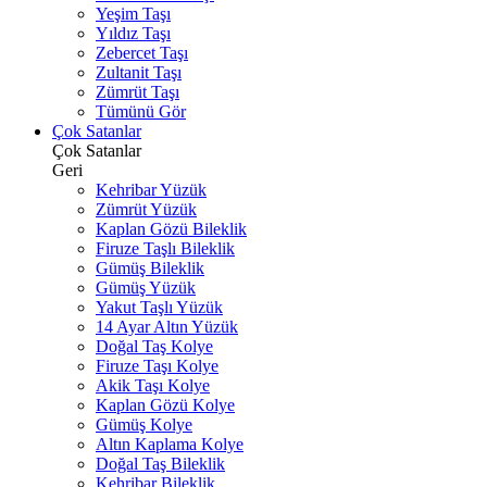
Yeşim Taşı
Yıldız Taşı
Zebercet Taşı
Zultanit Taşı
Zümrüt Taşı
Tümünü Gör
Çok Satanlar
Çok Satanlar
Geri
Kehribar Yüzük
Zümrüt Yüzük
Kaplan Gözü Bileklik
Firuze Taşlı Bileklik
Gümüş Bileklik
Gümüş Yüzük
Yakut Taşlı Yüzük
14 Ayar Altın Yüzük
Doğal Taş Kolye
Firuze Taşı Kolye
Akik Taşı Kolye
Kaplan Gözü Kolye
Gümüş Kolye
Altın Kaplama Kolye
Doğal Taş Bileklik
Kehribar Bileklik