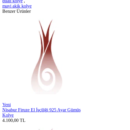
dualı kolye
,
mavi akik kolye
Benzer Ürünler
Yeni
Nişabur Firuze El İşçiliği 925 Ayar Gümüş
Kolye
4.100,00
TL