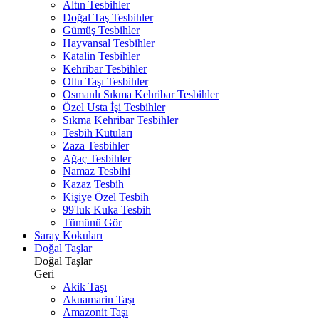
Altın Tesbihler
Doğal Taş Tesbihler
Gümüş Tesbihler
Hayvansal Tesbihler
Katalin Tesbihler
Kehribar Tesbihler
Oltu Taşı Tesbihler
Osmanlı Sıkma Kehribar Tesbihler
Özel Usta İşi Tesbihler
Sıkma Kehribar Tesbihler
Tesbih Kutuları
Zaza Tesbihler
Ağaç Tesbihler
Namaz Tesbihi
Kazaz Tesbih
Kişiye Özel Tesbih
99'luk Kuka Tesbih
Tümünü Gör
Saray Kokuları
Doğal Taşlar
Doğal Taşlar
Geri
Akik Taşı
Akuamarin Taşı
Amazonit Taşı