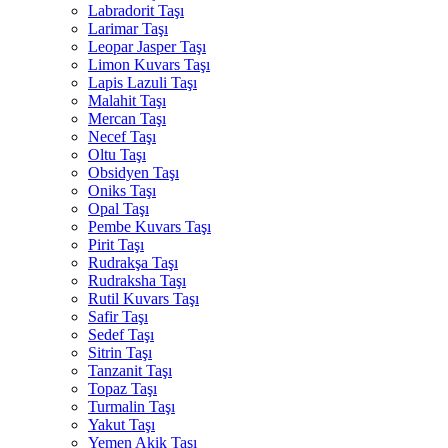
Labradorit Taşı
Larimar Taşı
Leopar Jasper Taşı
Limon Kuvars Taşı
Lapis Lazuli Taşı
Malahit Taşı
Mercan Taşı
Necef Taşı
Oltu Taşı
Obsidyen Taşı
Oniks Taşı
Opal Taşı
Pembe Kuvars Taşı
Pirit Taşı
Rudrakşa Taşı
Rudraksha Taşı
Rutil Kuvars Taşı
Safir Taşı
Sedef Taşı
Sitrin Taşı
Tanzanit Taşı
Topaz Taşı
Turmalin Taşı
Yakut Taşı
Yemen Akik Taşı