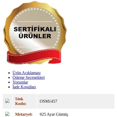
Ürün Açıklaması
Ödeme Seçenekleri
Yorumlar
İade Koşulları
Stok
OSM1457
Kodu:
Metaryel:
925 Ayar Gümüş