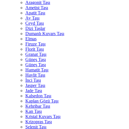
Aragonit Taşı
Ametist Taşı
Apatit Taşı
Ay Taşı
Ceyd Taşı
Dizi Taşlar
Dumanlı Kuvars Taşı
Elmas
Firuze Taşı
Florit Taşı
Granat Taşı
Güneş Taşı
Güneş Taşı
Hamatit Taşı
Havlit Taşı
İnci Taşı
Jasper Taşı
Jade Taşı
Kalsedon Taşı
Kaplan Gözü Taşı
Kehribar Taşı
Kan Taşı
Kristal Kuvars Taşı
Krizopras Taşı
Selenit Taşı