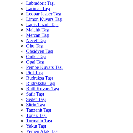
Labradorit Taşı
Larimar Taşı
Leopar Jasper Taşı
Limon Kuvars Taşı
Lapis Lazuli Taşı
Malahit Taşı
Mercan Taşı
Necef Taşı
Oltu Taşı
Obsidyen Taşı
Oniks Taşı
Opal Taşı
Pembe Kuvars Taşı
Pirit Taşı
Rudrakşa Taşı
Rudraksha Taşı
Rutil Kuvars Taşı
Safir Taşı
Sedef Taşı
Sitrin Taşı
Tanzanit Taşı
Topaz Taşı
Turmalin Taşı
Yakut Taşı
Yemen Akik Taşı