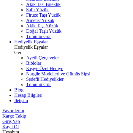
Akik Taşı Bileklik
Safir Yüzük
Firuze Taşı Yüzük
Ametist Yüzük
Akik Taşı Yüzük
Doğal Taşlı Yüzük
Tümünü Gör
Hediyelik Eşyalar
Hediyelik Eşyalar
Geri
Ayetli Çerçeveler
Biblolar
Kişiye Özel Hediye
Nargile Modelleri ve Gümüş Sipsi
Sedefli Hediyelikler
Tümünü Gör
Blog
Hesap Bilgileri
İletişim
Favorilerim
Kargo Takip
Giriş Yap
Kayıt Ol
Hesabım