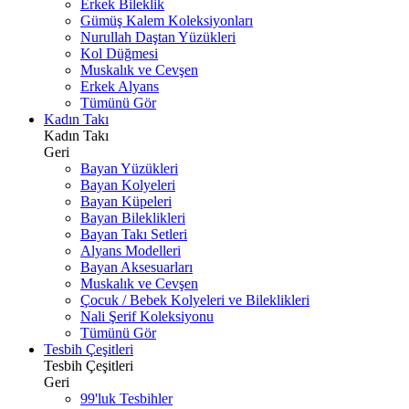
Erkek Bileklik
Gümüş Kalem Koleksiyonları
Nurullah Daştan Yüzükleri
Kol Düğmesi
Muskalık ve Cevşen
Erkek Alyans
Tümünü Gör
Kadın Takı
Kadın Takı
Geri
Bayan Yüzükleri
Bayan Kolyeleri
Bayan Küpeleri
Bayan Bileklikleri
Bayan Takı Setleri
Alyans Modelleri
Bayan Aksesuarları
Muskalık ve Cevşen
Çocuk / Bebek Kolyeleri ve Bileklikleri
Nali Şerif Koleksiyonu
Tümünü Gör
Tesbih Çeşitleri
Tesbih Çeşitleri
Geri
99'luk Tesbihler