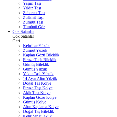
Yeşim Taşı
Yıldız Taşı
Zebercet Taşı
Zultanit Taşı
Zümrüt Taşı
Tümünü Gör
Çok Satanlar
Çok Satanlar
Geri
Kehribar Yüzük
Zümrüt Yüzük
Kaplan Gözü Bileklik
Firuze Taşlı Bileklik
Gümüş Bileklik
Gümüş Yüzük
Yakut Taşlı Yüzük
14 Ayar Altın Yüzük
Doğal Taş Kolye
Firuze Taşı Kolye
Akik Taşı Kolye
Kaplan Gözü Kolye
Gümüş Kolye
Altın Kaplama Kolye
Doğal Taş Bileklik
Kehribar Bileklik