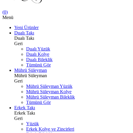
(
0
)
Menü
Yeni Ürünler
Dualı Takı
Dualı Takı
Geri
Dualı Yüzük
Dualı Kolye
Dualı Bileklik
Tümünü Gör
Mührü Süleyman
Mührü Süleyman
Geri
Mührü Süleyman Yüzük
Mührü Süleyman Kolye
Mührü Süleyman Bileklik
Tümünü Gör
Erkek Takı
Erkek Takı
Geri
Yüzük
Erkek Kolye ve Zincirleri