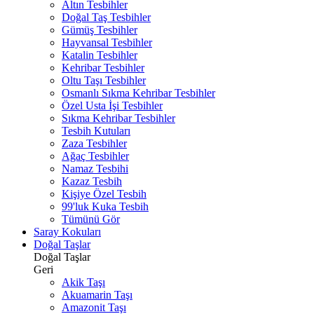
Altın Tesbihler
Doğal Taş Tesbihler
Gümüş Tesbihler
Hayvansal Tesbihler
Katalin Tesbihler
Kehribar Tesbihler
Oltu Taşı Tesbihler
Osmanlı Sıkma Kehribar Tesbihler
Özel Usta İşi Tesbihler
Sıkma Kehribar Tesbihler
Tesbih Kutuları
Zaza Tesbihler
Ağaç Tesbihler
Namaz Tesbihi
Kazaz Tesbih
Kişiye Özel Tesbih
99'luk Kuka Tesbih
Tümünü Gör
Saray Kokuları
Doğal Taşlar
Doğal Taşlar
Geri
Akik Taşı
Akuamarin Taşı
Amazonit Taşı