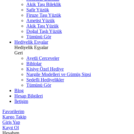
Akik Taşı Bileklik
Safir Yüzük
Firuze Taşı Yüzük
Ametist Yüzük
Akik Taşı Yüzük
Doğal Taşlı Yüzük
Tümünü Gör
Hediyelik Eşyalar
Hediyelik Eşyalar
Geri
Ayetli Çerçeveler
Biblolar
Kişiye Özel Hediye
Nargile Modelleri ve Gümüş Sipsi
Sedefli Hediyelikler
Tümünü Gör
Blog
Hesap Bilgileri
İletişim
Favorilerim
Kargo Takip
Giriş Yap
Kayıt Ol
Hesabım