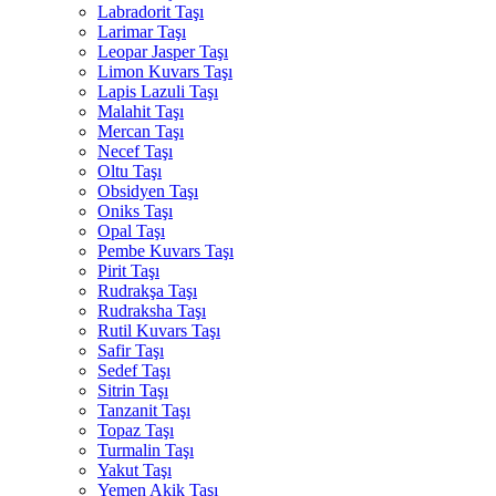
Labradorit Taşı
Larimar Taşı
Leopar Jasper Taşı
Limon Kuvars Taşı
Lapis Lazuli Taşı
Malahit Taşı
Mercan Taşı
Necef Taşı
Oltu Taşı
Obsidyen Taşı
Oniks Taşı
Opal Taşı
Pembe Kuvars Taşı
Pirit Taşı
Rudrakşa Taşı
Rudraksha Taşı
Rutil Kuvars Taşı
Safir Taşı
Sedef Taşı
Sitrin Taşı
Tanzanit Taşı
Topaz Taşı
Turmalin Taşı
Yakut Taşı
Yemen Akik Taşı