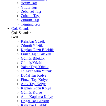
Yeşim Taşı
Yıldız Taşı
Zebercet Taşı
Zultanit Taşı
Zümrüt Taşı
Tümünü Gör
Çok Satanlar
Çok Satanlar
Geri
Kehribar Yüzük
Zümrüt Yüzük
Kaplan Gözü Bileklik
Firuze Taşlı Bileklik
Gümüş Bileklik
Gümüş Yüzük
Yakut Taşlı Yüzük
14 Ayar Altın Yüzük
Doğal Taş Kolye
Firuze Taşı Kolye
Akik Taşı Kolye
Kaplan Gözü Kolye
Gümüş Kolye
Altın Kaplama Kolye
Doğal Taş Bileklik
Kehribar Bileklik