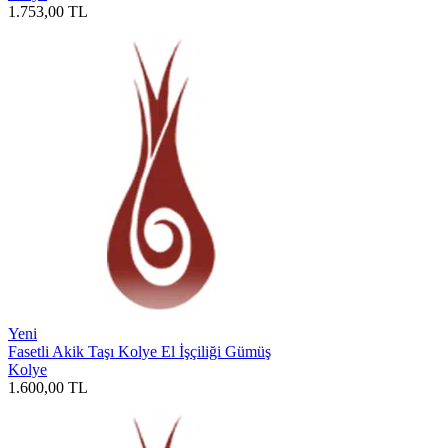
1.753,00
TL
Yeni
Fasetli Akik Taşı Kolye El İşçiliği Gümüş
Kolye
1.600,00
TL