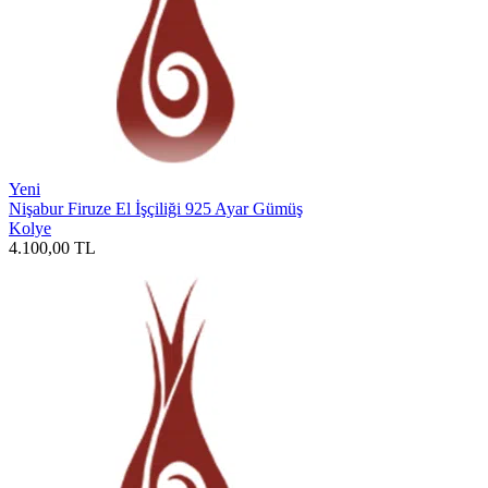
Yeni
Nişabur Firuze El İşçiliği 925 Ayar Gümüş
Kolye
4.100,00
TL