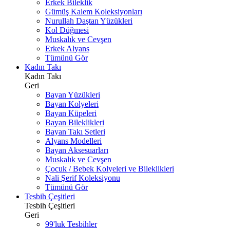
Erkek Bileklik
Gümüş Kalem Koleksiyonları
Nurullah Daştan Yüzükleri
Kol Düğmesi
Muskalık ve Cevşen
Erkek Alyans
Tümünü Gör
Kadın Takı
Kadın Takı
Geri
Bayan Yüzükleri
Bayan Kolyeleri
Bayan Küpeleri
Bayan Bileklikleri
Bayan Takı Setleri
Alyans Modelleri
Bayan Aksesuarları
Muskalık ve Cevşen
Çocuk / Bebek Kolyeleri ve Bileklikleri
Nali Şerif Koleksiyonu
Tümünü Gör
Tesbih Çeşitleri
Tesbih Çeşitleri
Geri
99'luk Tesbihler