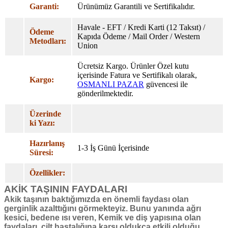
Garanti:
Ürünümüz Garantili ve Sertifikalıdır.
Havale - EFT / Kredi Karti (12 Taksıt) /
Ödeme
Kapıda Ödeme / Mail Order / Western
Metodları:
Union
Ücretsiz Kargo. Ürünler Özel
kutu
içerisinde Fatura ve Sertifikalı olarak,
Kargo:
OSMANLI PAZAR
güvencesi ile
gönderilmektedir.
Üzerinde
ki Yazı:
Hazırlanış
1-3 İş Günü İçerisinde
Süresi:
Özellikler:
AKİK TAŞININ FAYDALARI
Akik taşının baktığımızda en önemli faydası olan
gerginlik azalttığını görmekteyiz. Bunu yanında ağrı
kesici, bedene ısı veren, Kemik ve diş yapısına olan
faydaları, cilt hastalığına karşı oldukça etkili olduğu,