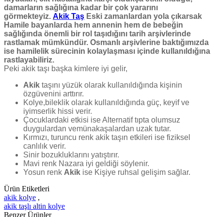
damarların sağlığına kadar bir çok yararını
görmekteyiz.
Akik Taş
Eski zamanlardan yola çıkarsak
Hamile bayanlarda hem annenin hem de bebeğin
sağlığında önemli bir rol taşıdığını tarih arşivlerinde
rastlamak mümkündür. Osmanlı arşivlerine baktığımızda
ise hamilelik sürecinin kolaylaşması içinde kullanıldığına
rastlayabiliriz.
Peki akik taşı başka kimlere iyi gelir,
Akik
taşını yüzük olarak kullanıldığında kişinin
özgüvenini arttırır.
Kolye,bileklik olarak kullanıldığında güç, keyif ve
iyimserlik hissi verir.
Çocuklardaki etkisi ise Alternatif tıpta olumsuz
duygulardan vemünakaşalardan uzak tutar.
Kırmızı, turuncu renk akik taşın etkileri ise fiziksel
canlılık verir.
Sinir bozukluklarını yatıştırır.
Mavi renk Nazara iyi geldiği söylenir.
Yosun renk
Akik
ise Kişiye ruhsal gelişim sağlar.
Ürün Etiketleri
akik kolye
,
akik taşlı altin kolye
Benzer Ürünler