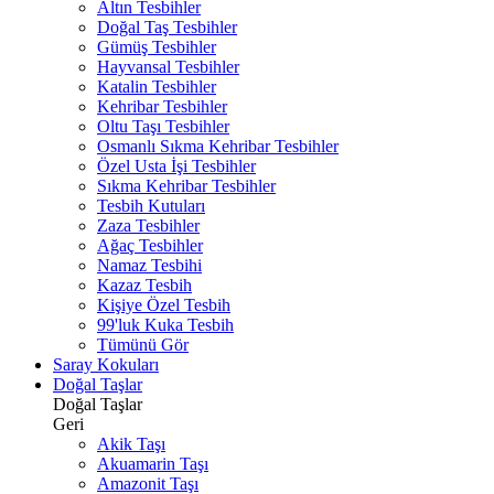
Altın Tesbihler
Doğal Taş Tesbihler
Gümüş Tesbihler
Hayvansal Tesbihler
Katalin Tesbihler
Kehribar Tesbihler
Oltu Taşı Tesbihler
Osmanlı Sıkma Kehribar Tesbihler
Özel Usta İşi Tesbihler
Sıkma Kehribar Tesbihler
Tesbih Kutuları
Zaza Tesbihler
Ağaç Tesbihler
Namaz Tesbihi
Kazaz Tesbih
Kişiye Özel Tesbih
99'luk Kuka Tesbih
Tümünü Gör
Saray Kokuları
Doğal Taşlar
Doğal Taşlar
Geri
Akik Taşı
Akuamarin Taşı
Amazonit Taşı