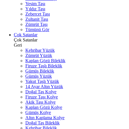
Yeşim Taşı
Yıldız Taşı
Zebercet Taşı
Zultanit Taşı
Zümrüt Taşı
Tümünü Gör
Çok Satanlar
Çok Satanlar
Geri
Kehribar Yüzük
Zümrüt Yüzük
Kaplan Gözü Bileklik
Firuze Taşlı Bileklik
Gümüş Bileklik
Gümüş Yüzük
Yakut Taşlı Yüzük
14 Ayar Altın Yüzük
Doğal Taş Kolye
Firuze Taşı Kolye
Akik Taşı Kolye
Kaplan Gözü Kolye
Gümüş Kolye
Altın Kaplama Kolye
Doğal Taş Bileklik
Kehribar Bileklik