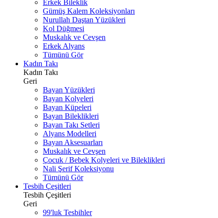
Erkek Bileklik
Gümüş Kalem Koleksiyonları
Nurullah Daştan Yüzükleri
Kol Düğmesi
Muskalık ve Cevşen
Erkek Alyans
Tümünü Gör
Kadın Takı
Kadın Takı
Geri
Bayan Yüzükleri
Bayan Kolyeleri
Bayan Küpeleri
Bayan Bileklikleri
Bayan Takı Setleri
Alyans Modelleri
Bayan Aksesuarları
Muskalık ve Cevşen
Çocuk / Bebek Kolyeleri ve Bileklikleri
Nali Şerif Koleksiyonu
Tümünü Gör
Tesbih Çeşitleri
Tesbih Çeşitleri
Geri
99'luk Tesbihler