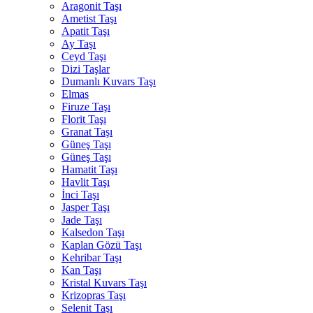
Aragonit Taşı
Ametist Taşı
Apatit Taşı
Ay Taşı
Ceyd Taşı
Dizi Taşlar
Dumanlı Kuvars Taşı
Elmas
Firuze Taşı
Florit Taşı
Granat Taşı
Güneş Taşı
Güneş Taşı
Hamatit Taşı
Havlit Taşı
İnci Taşı
Jasper Taşı
Jade Taşı
Kalsedon Taşı
Kaplan Gözü Taşı
Kehribar Taşı
Kan Taşı
Kristal Kuvars Taşı
Krizopras Taşı
Selenit Taşı