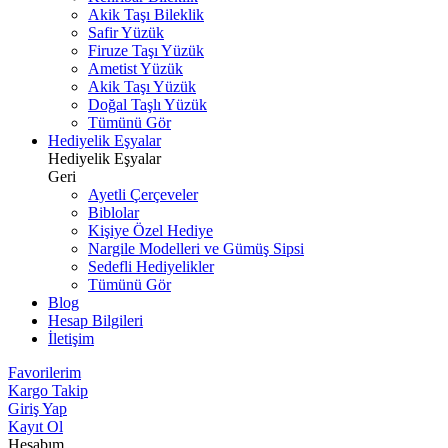
Akik Taşı Bileklik
Safir Yüzük
Firuze Taşı Yüzük
Ametist Yüzük
Akik Taşı Yüzük
Doğal Taşlı Yüzük
Tümünü Gör
Hediyelik Eşyalar
Hediyelik Eşyalar
Geri
Ayetli Çerçeveler
Biblolar
Kişiye Özel Hediye
Nargile Modelleri ve Gümüş Sipsi
Sedefli Hediyelikler
Tümünü Gör
Blog
Hesap Bilgileri
İletişim
Favorilerim
Kargo Takip
Giriş Yap
Kayıt Ol
Hesabım