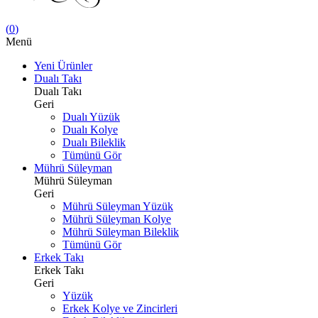
(
0
)
Menü
Yeni Ürünler
Dualı Takı
Dualı Takı
Geri
Dualı Yüzük
Dualı Kolye
Dualı Bileklik
Tümünü Gör
Mührü Süleyman
Mührü Süleyman
Geri
Mührü Süleyman Yüzük
Mührü Süleyman Kolye
Mührü Süleyman Bileklik
Tümünü Gör
Erkek Takı
Erkek Takı
Geri
Yüzük
Erkek Kolye ve Zincirleri