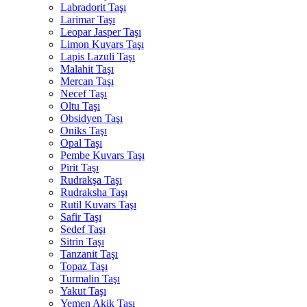
Labradorit Taşı
Larimar Taşı
Leopar Jasper Taşı
Limon Kuvars Taşı
Lapis Lazuli Taşı
Malahit Taşı
Mercan Taşı
Necef Taşı
Oltu Taşı
Obsidyen Taşı
Oniks Taşı
Opal Taşı
Pembe Kuvars Taşı
Pirit Taşı
Rudrakşa Taşı
Rudraksha Taşı
Rutil Kuvars Taşı
Safir Taşı
Sedef Taşı
Sitrin Taşı
Tanzanit Taşı
Topaz Taşı
Turmalin Taşı
Yakut Taşı
Yemen Akik Taşı