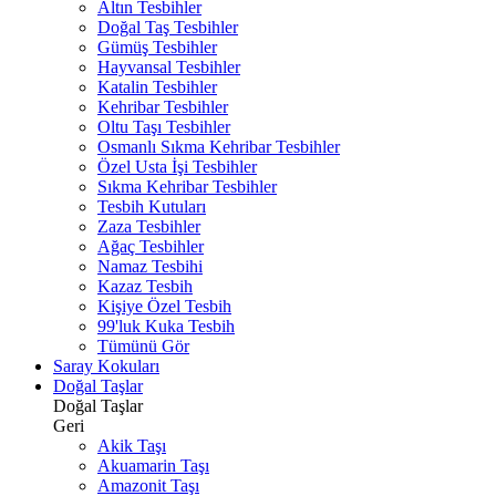
Altın Tesbihler
Doğal Taş Tesbihler
Gümüş Tesbihler
Hayvansal Tesbihler
Katalin Tesbihler
Kehribar Tesbihler
Oltu Taşı Tesbihler
Osmanlı Sıkma Kehribar Tesbihler
Özel Usta İşi Tesbihler
Sıkma Kehribar Tesbihler
Tesbih Kutuları
Zaza Tesbihler
Ağaç Tesbihler
Namaz Tesbihi
Kazaz Tesbih
Kişiye Özel Tesbih
99'luk Kuka Tesbih
Tümünü Gör
Saray Kokuları
Doğal Taşlar
Doğal Taşlar
Geri
Akik Taşı
Akuamarin Taşı
Amazonit Taşı