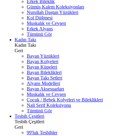
Erkek Bileklik
Gümüş Kalem Koleksiyonları
Nurullah Daştan Yüzükleri
Kol Düğmesi
Muskalık ve Cevşen
Erkek Alyans
Tümünü Gör
Kadın Takı
Kadın Takı
Geri
Bayan Yüzükleri
Bayan Kolyeleri
Bayan Küpeleri
Bayan Bileklikleri
Bayan Takı Setleri
Alyans Modelleri
Bayan Aksesuarları
Muskalık ve Cevşen
Çocuk / Bebek Kolyeleri ve Bileklikleri
Nali Şerif Koleksiyonu
Tümünü Gör
Tesbih Çeşitleri
Tesbih Çeşitleri
Geri
99'luk Tesbihler