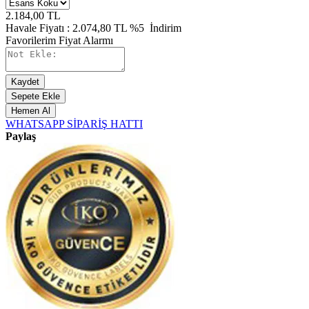
2.184,00
TL
Havale Fiyatı :
2.074,80
TL
%5
İndirim
Favorilerim
Fiyat Alarmı
Kaydet
Sepete Ekle
Hemen Al
WHATSAPP SİPARİŞ HATTI
Paylaş