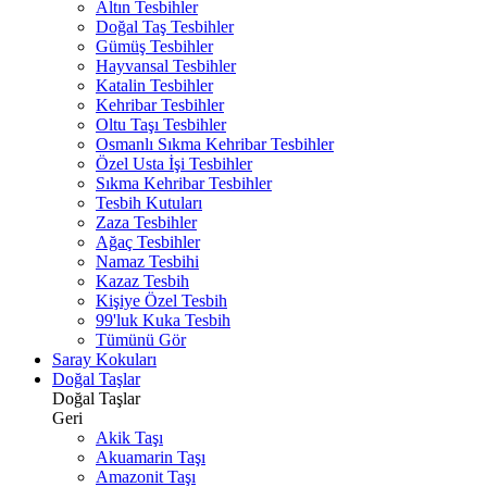
Altın Tesbihler
Doğal Taş Tesbihler
Gümüş Tesbihler
Hayvansal Tesbihler
Katalin Tesbihler
Kehribar Tesbihler
Oltu Taşı Tesbihler
Osmanlı Sıkma Kehribar Tesbihler
Özel Usta İşi Tesbihler
Sıkma Kehribar Tesbihler
Tesbih Kutuları
Zaza Tesbihler
Ağaç Tesbihler
Namaz Tesbihi
Kazaz Tesbih
Kişiye Özel Tesbih
99'luk Kuka Tesbih
Tümünü Gör
Saray Kokuları
Doğal Taşlar
Doğal Taşlar
Geri
Akik Taşı
Akuamarin Taşı
Amazonit Taşı