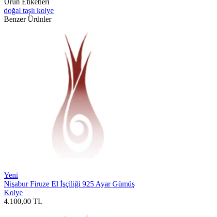
Ürün Etiketleri
doğal taşlı kolye
Benzer Ürünler
Yeni
Nişabur Firuze El İşçiliği 925 Ayar Gümüş
Kolye
4.100,00
TL