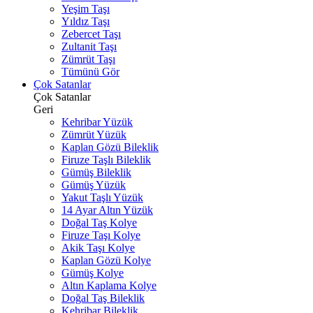
Yeşim Taşı
Yıldız Taşı
Zebercet Taşı
Zultanit Taşı
Zümrüt Taşı
Tümünü Gör
Çok Satanlar
Çok Satanlar
Geri
Kehribar Yüzük
Zümrüt Yüzük
Kaplan Gözü Bileklik
Firuze Taşlı Bileklik
Gümüş Bileklik
Gümüş Yüzük
Yakut Taşlı Yüzük
14 Ayar Altın Yüzük
Doğal Taş Kolye
Firuze Taşı Kolye
Akik Taşı Kolye
Kaplan Gözü Kolye
Gümüş Kolye
Altın Kaplama Kolye
Doğal Taş Bileklik
Kehribar Bileklik