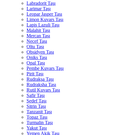
Labradorit Taşı
Larimar Taşı
Leopar Jasper Taşı
Limon Kuvars Taşı
Lapis Lazuli Taşı
Malahit Taşı
Mercan Taşı
Necef Taşı
Oltu Taşı
Obsidyen Taşı
Oniks Taşı
Opal Taşı
Pembe Kuvars Taşı
Pirit Taşı
Rudrakşa Taşı
Rudraksha Taşı
Rutil Kuvars Taşı
Safir Taşı
Sedef Taşı
Sitrin Taşı
Tanzanit Taşı
Topaz Taşı
Turmalin Taşı
Yakut Taşı
Yemen Akik Taşı