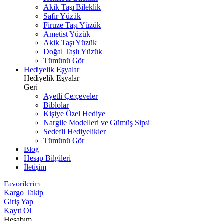
Akik Taşı Bileklik
Safir Yüzük
Firuze Taşı Yüzük
Ametist Yüzük
Akik Taşı Yüzük
Doğal Taşlı Yüzük
Tümünü Gör
Hediyelik Eşyalar
Hediyelik Eşyalar
Geri
Ayetli Çerçeveler
Biblolar
Kişiye Özel Hediye
Nargile Modelleri ve Gümüş Sipsi
Sedefli Hediyelikler
Tümünü Gör
Blog
Hesap Bilgileri
İletişim
Favorilerim
Kargo Takip
Giriş Yap
Kayıt Ol
Hesabım