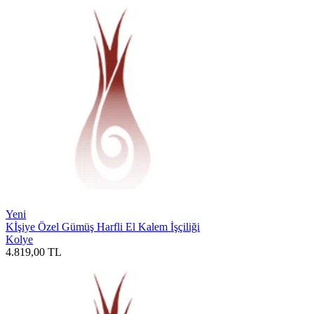
Yeni
Kİşiye Özel Gümüş Harfli El Kalem İşçiliği
Kolye
4.819,00
TL