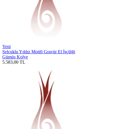
Yeni
Selçuklu Yıldız Motifi Gravür El İşçiliği
Gümüş Kolye
5.583,00
TL