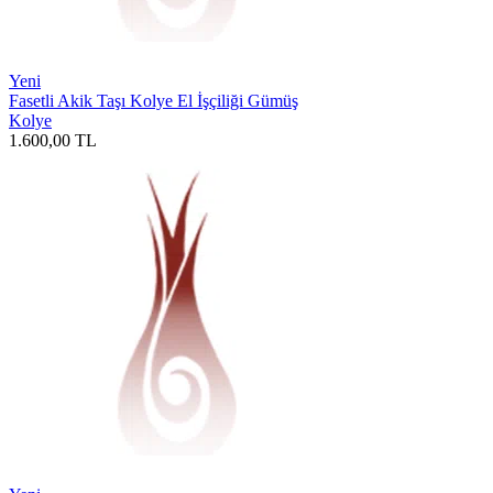
Yeni
Fasetli Akik Taşı Kolye El İşçiliği Gümüş
Kolye
1.600,00
TL