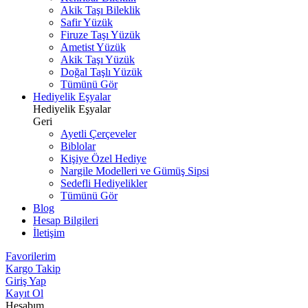
Akik Taşı Bileklik
Safir Yüzük
Firuze Taşı Yüzük
Ametist Yüzük
Akik Taşı Yüzük
Doğal Taşlı Yüzük
Tümünü Gör
Hediyelik Eşyalar
Hediyelik Eşyalar
Geri
Ayetli Çerçeveler
Biblolar
Kişiye Özel Hediye
Nargile Modelleri ve Gümüş Sipsi
Sedefli Hediyelikler
Tümünü Gör
Blog
Hesap Bilgileri
İletişim
Favorilerim
Kargo Takip
Giriş Yap
Kayıt Ol
Hesabım