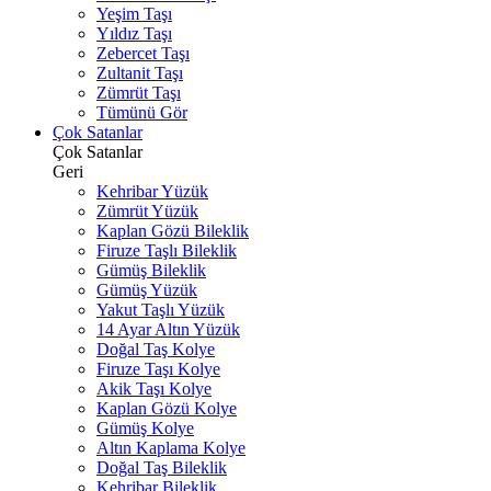
Yeşim Taşı
Yıldız Taşı
Zebercet Taşı
Zultanit Taşı
Zümrüt Taşı
Tümünü Gör
Çok Satanlar
Çok Satanlar
Geri
Kehribar Yüzük
Zümrüt Yüzük
Kaplan Gözü Bileklik
Firuze Taşlı Bileklik
Gümüş Bileklik
Gümüş Yüzük
Yakut Taşlı Yüzük
14 Ayar Altın Yüzük
Doğal Taş Kolye
Firuze Taşı Kolye
Akik Taşı Kolye
Kaplan Gözü Kolye
Gümüş Kolye
Altın Kaplama Kolye
Doğal Taş Bileklik
Kehribar Bileklik