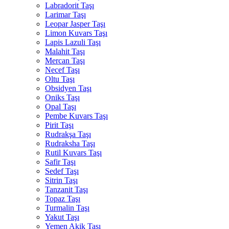
Labradorit Taşı
Larimar Taşı
Leopar Jasper Taşı
Limon Kuvars Taşı
Lapis Lazuli Taşı
Malahit Taşı
Mercan Taşı
Necef Taşı
Oltu Taşı
Obsidyen Taşı
Oniks Taşı
Opal Taşı
Pembe Kuvars Taşı
Pirit Taşı
Rudrakşa Taşı
Rudraksha Taşı
Rutil Kuvars Taşı
Safir Taşı
Sedef Taşı
Sitrin Taşı
Tanzanit Taşı
Topaz Taşı
Turmalin Taşı
Yakut Taşı
Yemen Akik Taşı