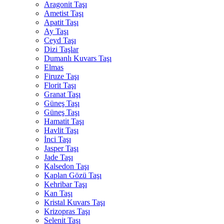
Aragonit Taşı
Ametist Taşı
Apatit Taşı
Ay Taşı
Ceyd Taşı
Dizi Taşlar
Dumanlı Kuvars Taşı
Elmas
Firuze Taşı
Florit Taşı
Granat Taşı
Güneş Taşı
Güneş Taşı
Hamatit Taşı
Havlit Taşı
İnci Taşı
Jasper Taşı
Jade Taşı
Kalsedon Taşı
Kaplan Gözü Taşı
Kehribar Taşı
Kan Taşı
Kristal Kuvars Taşı
Krizopras Taşı
Selenit Taşı