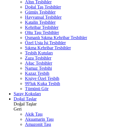
Altın Tesbihler
Doğal Taş Tesbihler
Gümüş Tesbihler
Hayvansal Tesbihler
Katalin Tesbihler
Kehribar Tesbihler
Oltu Taşı Tesbihler
Osmanlı Sıkma Kehribar Tesbihler
Özel Usta İşi Tesbihler
Sıkma Kehribar Tesbihler
Tesbih Kutuları
Zaza Tesbihler
Ağaç Tesbihler
Namaz Tesbihi
Kazaz Tesbih
Kişiye Özel Tesbih
99'luk Kuka Tesbih
Tümünü Gör
Saray Kokuları
Doğal Taşlar
Doğal Taşlar
Geri
Akik Taşı
Akuamarin Taşı
Amazonit Taşı