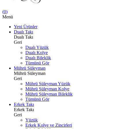
(
0
)
Menü
Yeni Ürünler
Dualı Takı
Dualı Takı
Geri
Dualı Yüzük
Dualı Kolye
Dualı Bileklik
Tümünü Gör
Mührü Süleyman
Mührü Süleyman
Geri
Mührü Süleyman Yüzük
Mührü Süleyman Kolye
Mührü Süleyman Bileklik
Tümünü Gör
Erkek Takı
Erkek Takı
Geri
Yüzük
Erkek Kolye ve Zincirleri