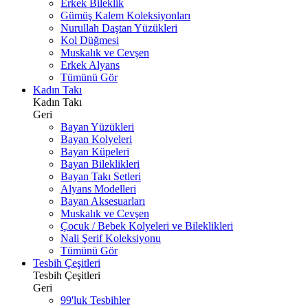
Erkek Bileklik
Gümüş Kalem Koleksiyonları
Nurullah Daştan Yüzükleri
Kol Düğmesi
Muskalık ve Cevşen
Erkek Alyans
Tümünü Gör
Kadın Takı
Kadın Takı
Geri
Bayan Yüzükleri
Bayan Kolyeleri
Bayan Küpeleri
Bayan Bileklikleri
Bayan Takı Setleri
Alyans Modelleri
Bayan Aksesuarları
Muskalık ve Cevşen
Çocuk / Bebek Kolyeleri ve Bileklikleri
Nali Şerif Koleksiyonu
Tümünü Gör
Tesbih Çeşitleri
Tesbih Çeşitleri
Geri
99'luk Tesbihler